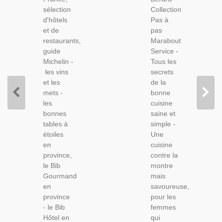
Restaurants,
Légère,
sélection
Collection
Guide
Marabout,
d'hôtels
Pas à
Michelin,
et de
pas
Gastronomie,
restaurants,
Marabout
guide
Service -
Michelin -
Tous les
les vins
secrets
et les
de la
mets -
bonne
les
cuisine
bonnes
saine et
tables à
simple -
étoiles
Une
en
cuisine
province,
contre la
le Bib
montre
Gourmand
mais
en
savoureuse,
province
pour les
- le Bib
femmes
Hôtel en
qui