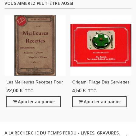
VOUS AIMEREZ PEUT-ÊTRE AUSSI
Les Meilleures Recettes Pour
Origami Pliage Des Serviettes
Conserver Légumes Fruits
- Die Kunst Servietten
22,00 €
4,50 €
TTC
TTC
Viandes Gibiers, H.M.
Hübsch Zu Falten, Dorothée
Audran, 1905 - Recettes,
Ajouter au panier
Dummer, 1984 - Décoration,
Ajouter au panier
Cuisine Traditionnelle,
Cuisine, Artisanat,
A LA RECHERCHE DU TEMPS PERDU - LIVRES, GRAVURES,