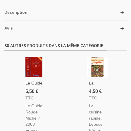
Description
Avis
80 AUTRES PRODUITS DANS LA MÊME CATÉGORIE :
Le Guide
La
Rouge
Cuisine
5,50 €
4,50 €
Michelin
Rapide,
TTC
TTC
France
Léonce
Le Guide
La
2003 -
Bérard,
Rouge
cuisine
Cuisine,
1972 -
Michelin
rapide,
Vins,
Recettes,
2003
Léonce
Hôtels,
Cuisine
France,
Bérard -