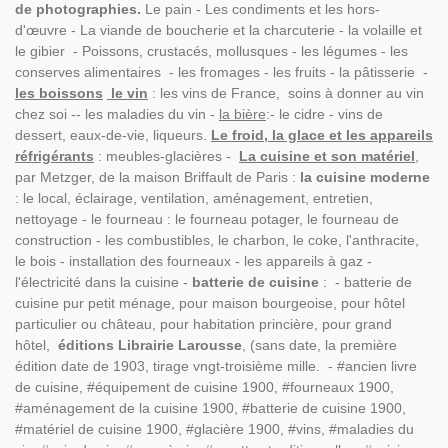
de photographies.
Le pain - Les condiments et les hors-
d'œuvre - La viande de boucherie et la charcuterie - la volaille et
le gibier - Poissons, crustacés, mollusques - les légumes - les
conserves alimentaires - les fromages - les fruits - la pâtisserie -
les boissons
le vin
: les vins de France, soins à donner au vin
chez soi -- les maladies du vin -
la bière
:- le cidre - vins de
dessert, eaux-de-vie, liqueurs.
Le froid, la glace et les appareils
réfrigérants
: meubles-glacières -
La cuisine et son matériel
,
par Metzger, de la maison Briffault de Paris :
la cuisine moderne
: le local, éclairage, ventilation, aménagement, entretien,
nettoyage - le fourneau : le fourneau potager, le fourneau de
construction - les combustibles, le charbon, le coke, l'anthracite,
le bois - installation des fourneaux - les appareils à gaz -
l'électricité dans la cuisine -
batterie de cuisine
: - batterie de
cuisine pur petit ménage, pour maison bourgeoise, pour hôtel
particulier ou château, pour habitation princière, pour grand
hôtel,
éditions Librairie Larousse
, (sans date, la première
édition date de 1903, tirage vngt-troisième mille.
- #ancien livre
de cuisine, #équipement de cuisine 1900, #fourneaux 1900,
#aménagement de la cuisine 1900, #batterie de cuisine 1900,
#matériel de cuisine 1900, #glacière 1900, #vins, #maladies du