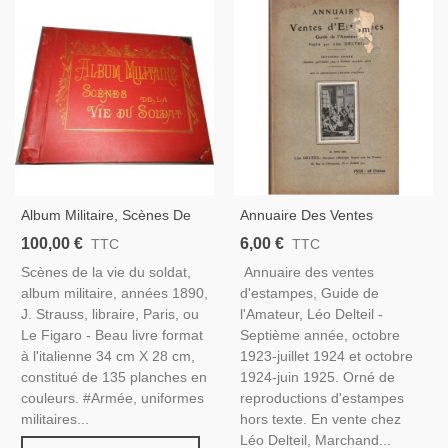
Album Militaire, Scènes De
Annuaire Des Ventes
La Vie Du Soldat, 1890 -
D'estampes, Guide De
100,00 €
6,00 €
TTC
TTC
Uniformes Militaires, Armée,
L'amateur Léo Delteil, 1924 -
Scènes de la vie du soldat,
Annuaire des ventes
Gravures,
Catalogue Art, Peintres,
album militaire, années 1890,
d'estampes, Guide de
Graveurs
J. Strauss, libraire, Paris, ou
l'Amateur, Léo Delteil -
Le Figaro - Beau livre format
Septième année, octobre
à l'italienne 34 cm X 28 cm,
1923-juillet 1924 et octobre
constitué de 135 planches en
1924-juin 1925. Orné de
couleurs. #Armée, uniformes
reproductions d'estampes
militaires...
hors texte. En vente chez
Léo Delteil, Marchand...