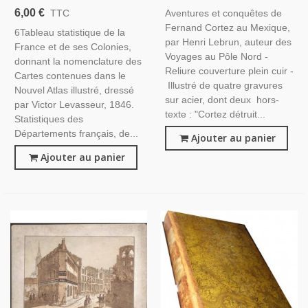
Henri Lebrun, 1842- XVIe
Levasseur 1846, Tableau
6,00 €
Aventures et conquêtes de
TTC
Siècle, Amérique Latine,
Statistique De La France Et
Fernand Cortez au Mexique,
Anthropologie,
6Tableau statistique de la
De Ses Colonies, Des
par Henri Lebrun, auteur des
France et de ses Colonies,
Départements
Voyages au Pôle Nord -
donnant la nomenclature des
Reliure couverture plein cuir -
Cartes contenues dans le
Illustré de quatre gravures
Nouvel Atlas illustré, dressé
sur acier, dont deux hors-
par Victor Levasseur, 1846.
texte : "Cortez détruit...
Statistiques des
Départements français, de...
Ajouter au panier
Ajouter au panier