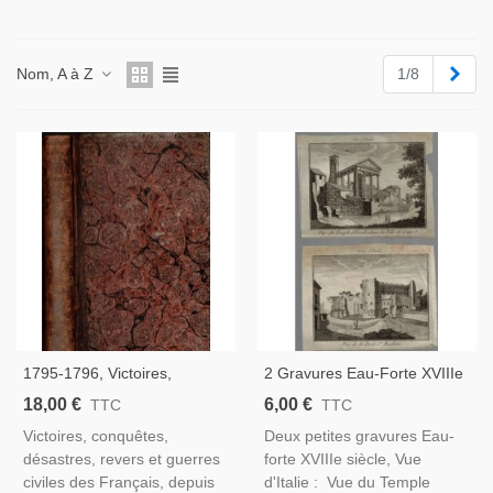
Suiv
Nom, A à Z
1/8
1795-1796, Victoires,
2 Gravures Eau-Forte XVIIIe
Conquêtes, Désastres,
Siècle, Vue D'Italie, Vue Du
18,00 €
6,00 €
TTC
TTC
Revers Et Guerres Civiles
Temple D'Ercole Dans La
Victoires, conquêtes,
Deux petites gravures Eau-
Des Français - Militaires,
Ville De Cora, Porte St
désastres, revers et guerres
forte XVIIIe siècle, Vue
Directoire, Gravures, Italie
Magloire -
civiles des Français, depuis
d'Italie : Vue du Temple