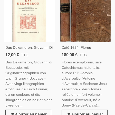
Das Dekameron, Giovanni Di
Daté 1624, Flores
Boccaccio,1925 - Boccace,
Exemplorum, Catechismus
12,00 €
180,00 €
TTC
TTC
Décaméron, Littérature
Historialis, Antoine
Das Dekameron, Giovanni di
Flores exemplorum, sive
Moyen Age, Fables,
D'Averoult, Fleurs Des
Boccaccio, mit
Catechismus historialis,
Gravures Erich Gruner,
Exemples Ou Catéchisme
Originallithographien von
autore R.P. Antonio
Érotisme
Historial, XVIIe S.
Erich Gruner - Boccace -
d'Averoultio (Antoine
Avec vingt lithographies
d'Averoult, e Societate Jesu
érotiques de Erich Gruner,
sacerdote - deux tomes
dix en couleurs et dix
reliés en un fort volume -
lithographies en noir et blanc.
Antoine d'Averoult, né à
Livret de...
Bomy (Pas-de-Calais)...
Ajouter au panier
Ajouter au panier