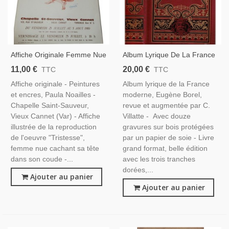
Affiche Originale Femme Nue
Album Lyrique De La France
De Paula Noailles, Exposition
Moderne, Eugène Borel,
11,00 €
20,00 €
TTC
TTC
Peintures Et Encres,
1885 - 12 Gravures,
Affiche originale - Peintures
Album lyrique de la France
Chapelle Saint Sauveur
Anthologie Littérature Lyrique
et encres, Paula Noailles -
moderne, Eugène Borel,
Vieux Cannet, Var
XIXe Siècle
Chapelle Saint-Sauveur,
revue et augmentée par C.
Vieux Cannet (Var) - Affiche
Villatte - Avec douze
illustrée de la reproduction
gravures sur bois protégées
de l'oeuvre "Tristesse",
par un papier de soie - Livre
femme nue cachant sa tête
grand format, belle édition
dans son coude -...
avec les trois tranches
dorées,...
Ajouter au panier
Ajouter au panier