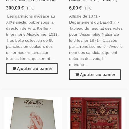
D'Alsace Au 19e Siècle, Fritz
Tableau Du Résultat Des
300,00 €
6,00 €
TTC
TTC
Kieffer, 1911 - Uniformes
Votes Pour L'Assemblée
Les garnisons d'Alsace au
Affiche de 1871 -
Militaires , Gravures, Armée,
Nationale Le 8 Février 1871,
XIXe siècle, publié sous la
Département du Bas-Rhin -
Bas-Rhin
directon de Fritz Kieffer -
Tableau du résultat des votes
Imprimerie Alsacienne, 1911.
pour l'Assemblée Nationale
Très belle collection de 88
le 8 février 1871 - Classés
planches en couleurs des
par arrondissement - Avec le
uniformes militaires sur
nom des candidats qui ont
feuilles libres, qui seront...
obtenus des voix, Il
manque...
Ajouter au panier
Ajouter au panier