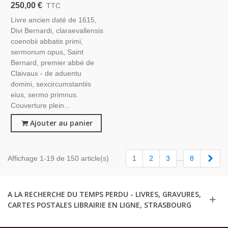
Divi Bernardi, Claraevallensis
250,00 €
TTC
Coenobii Abbatis Primi,
Livre ancien daté de 1615,
Sermonum Opus - Édition
Divi Bernardi, claraevallensis
XVII, Latin, Théologie,
coenobii abbatis primi,
sermonum opus, Saint
Bernard, premier abbé de
Claivaux - de aduentu
domini, sexcircumstantiis
eius, sermo primnus.
Couverture plein...
Ajouter au panier
Suiv
Affichage 1-19 de 150 article(s)
1
2
3
…
8
A LA RECHERCHE DU TEMPS PERDU - LIVRES, GRAVURES,
CARTES POSTALES LIBRAIRIE EN LIGNE, STRASBOURG