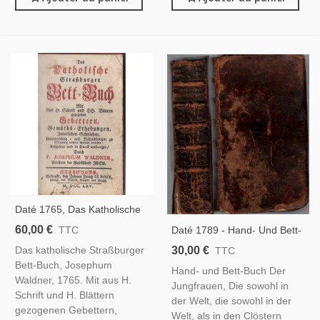
Daté 1765, Das Katholische
Straßburger Bett-Buch,
60,00 €
Daté 1789 - Hand- Und Bett-
TTC
Josephum Waldner - Missel
Buch Der Jungfrauen,
30,00 €
Das katholische Straßburger
TTC
XVIIIe S, Reliure Cuir XVIIIe
Joseph Waldner, 1789 -
Bett-Buch, Josephum
S., Bible, Bibel,
Hand- und Bett-Buch Der
Missel, Reliure Cuir XVIIIe S.,
Waldner, 1765. Mit aus H.
Jungfrauen, Die sowohl in
Strasbourg, Bibel, Bible,
Schrift und H. Blättern
der Welt, die sowohl in der
gezogenen Gebettern,
Welt, als in den Clöstern