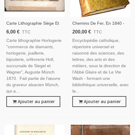
Carte Lithographie Siège Et
Chemins De Fer, En 1840 -
Bombardement De
Encyclopédie Catholique,
6,00 €
200,00 €
TTC
TTC
Strasbourg En 1870,
Abbé Glaire Et Le Wash,
Carte lithographie Horlogerie
Encyclopédie catholique,
Orfèvrerie Holl, Münch, 1871
1841, Tome 8 - Trains,
"commerce de diamants,
répertoire universel et
- Guerre Franco-Prussienne,
Industrie XIXe Siècle
horlogerie, joaillerie,
raisonné des sciences, des
bijouterie, orfèvrerie Holl,
lettres, des arts et des
succursale de Siegel et
métiers, sous la direction de
Wagner", Auguste Münch
l'Abbé Glaire et de Le Vte
1870. Fait partie de l'œuvre
Wash - formant une
du graveur alsacien Münch,
bibliothèque universelle, avec
qui a...
la...
Ajouter au panier
Ajouter au panier