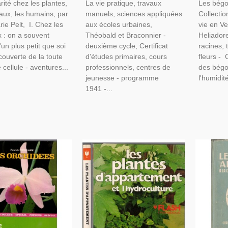
rité chez les plantes,
La vie pratique, travaux
Les bégo
Comportement Des
Manuels Technologie, Outils,
aux, les humains, par
manuels, sciences appliquées
Collectio
, Monde Végétal
Bricolage,
ie Pelt, I. Chez les
aux écoles urbaines,
vie en Ver
 : on a souvent
Théobald et Braconnier -
Heliadore
'un plus petit que soi
deuxième cycle, Certificat
racines, t
écouverte de la toute
d'études primaires, cours
fleurs - 
cellule - aventures...
professionnels, centres de
des bégon
jeunesse - programme
l'humidité
1941 -...