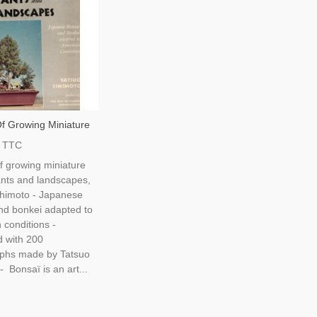
Of Growing Miniature
lants And
TTC
es, Tatsuo Ishimoto,
f growing miniature
onsaï, Japon,
ants and landscapes,
, Flore, Arbres,
shimoto - Japanese
nd bonkei adapted to
 conditions -
ed with 200
phs made by Tatsuo
- Bonsaï is an art...