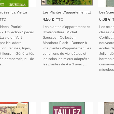
idées, La Vie En
Les Plantes D'appartement Et
Les Scie
trick Mioulane 1989 -
L'hydroculture, Michel
D'études 
4,50 €
6,00 €
TTC
TTC
Botanique, Flore,
Saussez, Marabout Flash,
Jolly, 19
idées, Patrick
Les plantes d'appartement et
Les scie
e,
1982 - Botanique, Flore,
Éducatio
 - Collection Spécial
l'hydroculture, Michel
classe de
Jardinage,
Décorati
La vie en Vert
Saussey - Collection
Certifica
é par Heliadore -
Marabout Flash - Donnez à
nouveau
ation, racines, tiges,
vos plantes d'appartement les
écoles de 
et fleurs - Généralités
conditions de vie idéales et
Jolly - 
idée démocratique - de
les soins les mieux adaptés :
harmonie
...
les plantes de A à 3 avec,...
conservat
microbes 