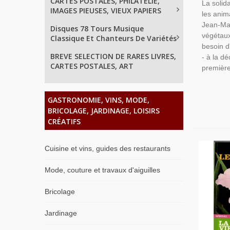
CARTES POSTALES, PHILATELIE,
La solida
2004 - 
IMAGES PIEUSES, VIEUX PAPIERS
les anim
Animaux
Jean-Mar
Disques 78 Tours Musique
végétaux
Classique Et Chanteurs De Variétés
besoin d
BREVE SELECTION DE RARES LIVRES,
- à la d
CARTES POSTALES, ART
première 
GASTRONOMIE, VINS, MODE,
BRICOLAGE, JARDINAGE, LOISIRS
CRÉATIFS
Cuisine et vins, guides des restaurants
Mode, couture et travaux d'aiguilles
Bricolage
Jardinage