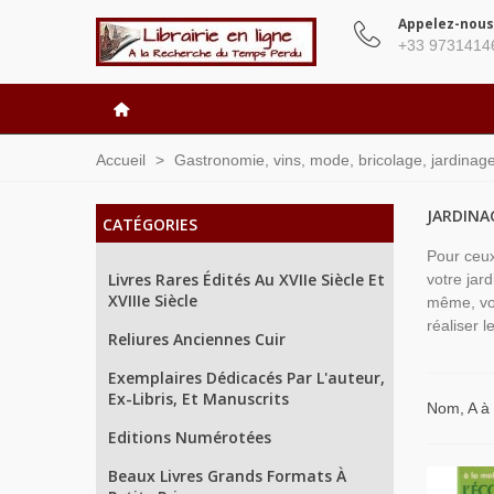
Appelez-nous
+33 9731414
Accueil
>
Gastronomie, vins, mode, bricolage, jardinage, 
JARDINA
CATÉGORIES
Pour ceux
Livres Rares Édités Au XVIIe Siècle Et
votre jard
XVIIIe Siècle
même, vou
réaliser l
Reliures Anciennes Cuir
Exemplaires Dédicacés Par L'auteur,
Ex-Libris, Et Manuscrits
Nom, A à
Editions Numérotées
Beaux Livres Grands Formats À