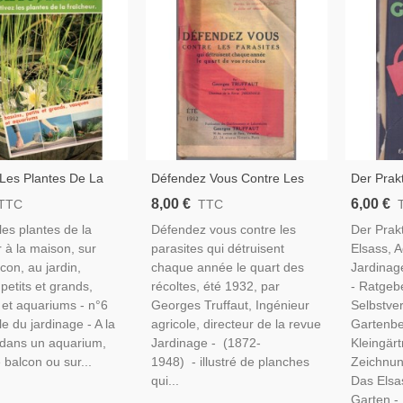
 Les Plantes De La
Défendez Vous Contre Les
Der Prak
r, L'école Du
Parasites Qui Détruisent Vos
Elsass, 
8,00 €
6,00 €
TTC
TTC
e N°6 1980- Plantes
Récoltes, Georges Truffaut,
- Jardina
les plantes de la
Défendez vous contre les
Der Prak
es, Jardinage,
1932 -, Agriculture,
Botaniqu
r à la maison, sur
parasites qui détruisent
Elsass, 
e, Flore, Bricolage,
Jardinage, Botanique,
con, au jardin,
chaque année le quart des
Jardinag
petits et grands,
récoltes, été 1932, par
- Ratgebe
et aquariums - n°6
Georges Truffaut, Ingénieur
Selbstver
e du jardinage - A la
agricole, directeur de la revue
Gartenbe
 dans un aquarium,
Jardinage - (1872-
Kleingärt
 balcon ou sur...
1948) - illustré de planches
Zeichnun
qui...
Das Elsa
Garten -.