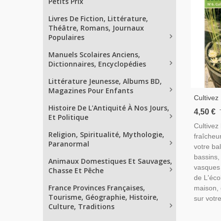
Petits Prix
Livres De Fiction, Littérature,
Théâtre, Romans, Journaux
Populaires
Manuels Scolaires Anciens,
Dictionnaires, Encyclopédies
Littérature Jeunesse, Albums BD,
Magazines Pour Enfants
Cultivez
Histoire De L'Antiquité À Nos Jours,
Fraîcheu
4,50 €
Et Politique
Jardinag
Cultivez 
Aquatiqu
Religion, Spiritualité, Mythologie,
fraîcheu
Botaniqu
Paranormal
votre bal
bassins, 
Animaux Domestiques Et Sauvages,
vasques 
Chasse Et Pêche
de L'écol
France Provinces Françaises,
maison,
Tourisme, Géographie, Histoire,
sur votre
Culture, Traditions