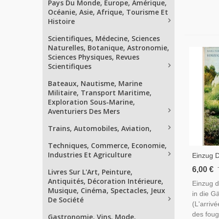
Pays Du Monde, Europe, Amérique,
Océanie, Asie, Afrique, Tourisme Et
Histoire
Scientifiques, Médecine, Sciences
Naturelles, Botanique, Astronomie,
Sciences Physiques, Revues
Scientifiques
Bateaux, Nautisme, Marine
Militaire, Transport Maritime,
Exploration Sous-Marine,
Aventuriers Des Mers
Trains, Automobiles, Aviation,
Techniques, Commerce, Economie,
Industries Et Agriculture
Einzug 
In Die G
6,00 €
Livres Sur L'Art, Peinture,
1978 - P
Antiquités, Décoration Intérieure,
Einzug 
Fougères
Musique, Cinéma, Spectacles, Jeux
in die G
De Société
(L'arriv
des foug
Gastronomie, Vins, Mode,