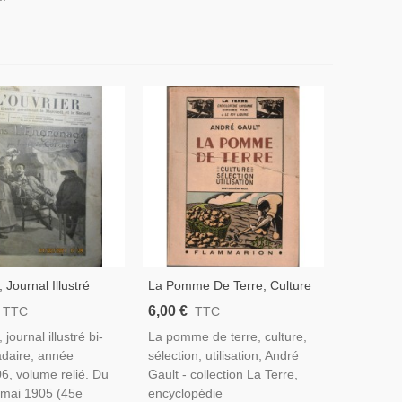
, Journal Illustré
La Pomme De Terre, Culture
05 - 906 - Journaux
Sélection Utilisation, André
6,00 €
TTC
TTC
es, 1900, Voyages,
Gault, 1943 - Botanique,
 journal illustré bi-
La pomme de terre, culture,
 Actualités,
Potager, Jardinage,
daire, année
sélection, utilisation, André
Agriculture,
6, volume relié. Du
Gault - collection La Terre,
 mai 1905 (45e
encyclopédie