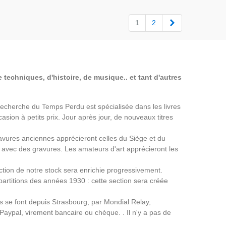
Suivant
1
2
 techniques, d'histoire, de musique.. et tant d'autres
a Recherche du Temps Perdu est spécialisée dans les livres
asion à petits prix. Jour après jour, de nouveaux titres
avures anciennes apprécieront celles du Siège et du
avec des gravures. Les amateurs d'art apprécieront les
ection de notre stock sera enrichie progressivement.
partitions des années 1930 : cette section sera créée
ns se font depuis Strasbourg, par Mondial Relay,
 Paypal, virement bancaire ou chèque. . Il n'y a pas de