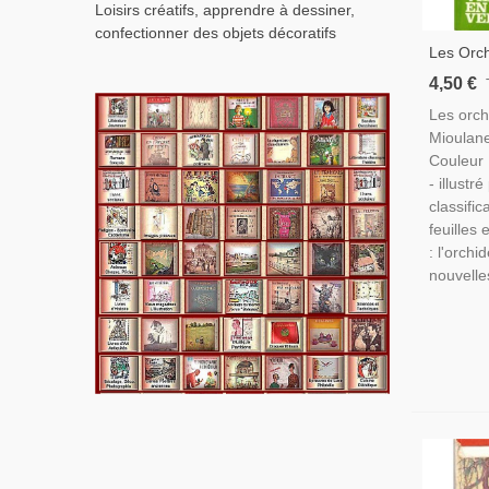
Loisirs créatifs, apprendre à dessiner,
confectionner des objets décoratifs
Les Orch
Vert, Pa
4,50 €
Fleurs, 
Les orch
Jardinag
Mioulane
Couleur 
- illustr
classific
feuilles 
: l'orch
nouvelles