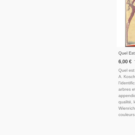
Quel Est
Kosch, 1
6,00 €
Nature
Quel est
A. Kosch
l'identif
arbres e
appendic
qualité, 
Wienrich
couleurs,