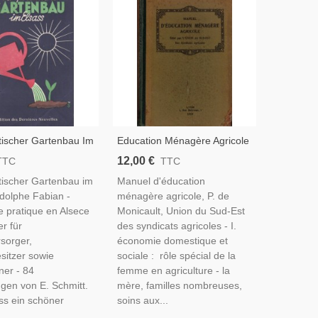
tischer Gartenbau Im
Education Ménagère Agricole
Adolphe Fabian, 1949
1929, Union Du Sud-Ouest
12,00 €
TTC
TTC
ge, Alsace,
Syndicats Agricoles,
tischer Gartenbau im
Manuel d'éducation
e,
Monicault -, Sociologie,
Adolphe Fabian -
ménagère agricole, P. de
Éducation Filles,
e pratique en Alsece
Monicault, Union du Sud-Est
r für
des syndicats agricoles - I.
sorger,
économie domestique et
sitzer sowie
sociale : rôle spécial de la
ner - 84
femme en agriculture - la
gen von E. Schmitt.
mère, familles nombreuses,
ss ein schöner
soins aux...
..