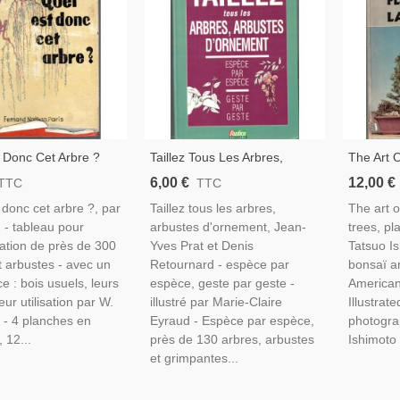
 Donc Cet Arbre ?
Taillez Tous Les Arbres,
The Art 
956 - Botanique,
Arbustes D'ornement, Prat Et
Trees, P
6,00 €
12,00 €
TTC
TTC
Retournard, 1994 -
Landscap
 donc cet arbre ?, par
Taillez tous les arbres,
The art o
Botanique, Jardinage, Arbres,
1956 - B
 - tableau pour
arbustes d'ornement, Jean-
trees, pl
Botanique
ication de près de 300
Yves Prat et Denis
Tatsuo I
t arbustes - avec un
Retournard - espèce par
bonsaï a
e : bois usuels, leurs
espèce, geste par geste -
American
leur utilisation par W.
illustré par Marie-Claire
Illustrat
 - 4 planches en
Eyraud - Espèce par espèce,
photogra
 12...
près de 130 arbres, arbustes
Ishimoto 
et grimpantes...