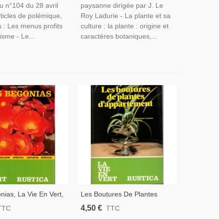
u n°104 du 28 avril
paysanne dirigée par J. Le
ticles de polémique,
Roy Ladurie - La plante et sa
s : Les menus profits
culture : la plante : origine et
isme - Le...
caractères botaniques,...
nias, La Vie En Vert,
Les Boutures De Plantes
onty 1989 - Fleurs,
D'appartement, La Vie En
4,50 €
TTC
TTC
, Flore, Jardinage,
Vert, Suzanne Crayson 1991