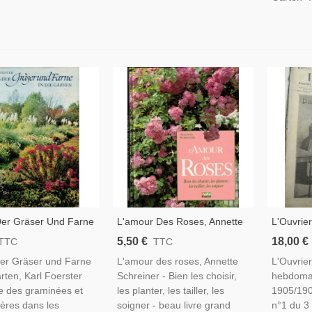
Der Gräser Und Farne
L'amour Des Roses, Annette
L'Ouvrier
ärten, Karl Foerster,
Schreiner, 1992 - Fleurs,
Année 19
5,50 €
18,00 €
TTC
TTC
flanzen, Jardin,
Flore, Botanique, Flore,
Populair
der Gräser und Farne
L'amour des roses, Annette
L'Ouvrier,
, Botanique, Natur,
Jardinage,
Sciences,
ärten, Karl Foerster
Schreiner - Bien les choisir,
hebdoma
ée des graminées et
les planter, les tailler, les
1905/190
ères dans les
soigner - beau livre grand
n°1 du 3