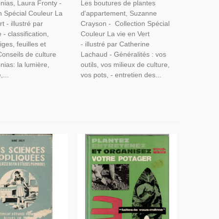
nias, Laura Fronty -
Les boutures de plantes
- Botanique, Flore, Jardinage,
n Spécial Couleur La
d'appartement, Suzanne
t - illustré par
Crayson - Collection Spécial
 - classification,
Couleur La vie en Vert
iges, feuilles et
- illustré par Catherine
Conseils de culture
Lachaud - Généralités : vos
ias: la lumière,
outils, vos milieux de culture,
,...
vos pots, - entretien des...