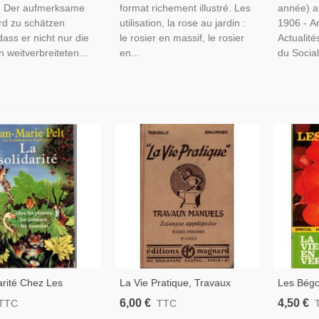
 - Der aufmerksame
format richement illustré. Les
année) a
rd zu schätzen
utilisation, la rose au jardin :
1906 - Ar
dass er nicht nur die
le rosier en massif, le rosier
Actualité
n weitverbreiteten...
en...
du Social
arité Chez Les
La Vie Pratique, Travaux
Les Bégo
 Les Animaux, Les
Manuels Écoles Urbaines,
Laura Fr
6,00 €
4,50 €
TTC
TTC
 Jean-Marie Pelt,
Théobald Braconnier 1943 -,
Botanique