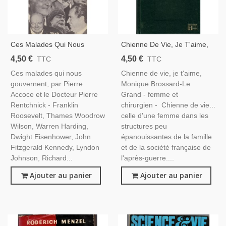
Ces Malades Qui Nous
Chienne De Vie, Je T'aime,
Gouvernent, Pierre Accoce Et
Monique Brossard-Le Grand,
4,50 €
4,50 €
TTC
TTC
Rentchnick, 1977 - Santé
1984 - Femme Chirurgien,
Ces malades qui nous
Chienne de vie, je t'aime,
Hommes Politiques,
Médecin,
gouvernent, par Pierre
Monique Brossard-Le
Politique,
Accoce et le Docteur Pierre
Grand - femme et
Rentchnick - Franklin
chirurgien - Chienne de vie...
Roosevelt, Thames Woodrow
celle d'une femme dans les
Wilson, Warren Harding,
structures peu
Dwight Eisenhower, John
épanouissantes de la famille
Fitzgerald Kennedy, Lyndon
et de la société française de
Johnson, Richard...
l'après-guerre....
Ajouter au panier
Ajouter au panier