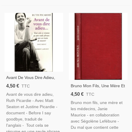
Avant De Vous Dire Adieu,
Ruth Picardie, 1999 - Cancer
4,50 €
Bruno Mon Fils, Une Mère Et
TTC
Du Sein, Témoignage,
Les Médecins, Janie
4,50 €
Avant de vous dire adieu,
TTC
Maurice, 1976 - Enfant
Ruth Picardie - Avec Matt
Bruno mon fils, une mère et
Malade, Hôpital
Seaton et Justine Picardie -
les médecins, Janie
document - Before I say
Maurice - en collaboration
goodbye, traduit de
avec Ségolène Lefébure -
l'anglais - Tout cela se
Du mal que contient cette
résume en une seule phrase