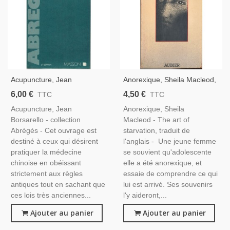
Acupuncture, Jean
Anorexique, Sheila Macleod,
Borsarello, 1981 - Bien-Être,
1982 - Anorexie,
6,00 €
4,50 €
TTC
TTC
Médecine Chinoise,
Acupuncture, Jean
Anorexique, Sheila
Médecines Douces,
Borsarello - collection
Macleod - The art of
Abrégés - Cet ouvrage est
starvation, traduit de
destiné à ceux qui désirent
l'anglais - Une jeune femme
pratiquer la médecine
se souvient qu'adolescente
chinoise en obéissant
elle a été anorexique, et
strictement aux règles
essaie de comprendre ce qui
antiques tout en sachant que
lui est arrivé. Ses souvenirs
ces lois très anciennes...
l'y aideront,...
Ajouter au panier
Ajouter au panier