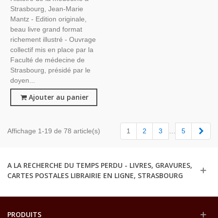
Sciences, Hôpital De
Strasbourg, Jean-Marie
Strasbourg,
Mantz - Edition originale,
beau livre grand format
richement illustré - Ouvrage
collectif mis en place par la
Faculté de médecine de
Strasbourg, présidé par le
doyen...
Ajouter au panier
Suiv
Affichage 1-19 de 78 article(s)
1
2
3
…
5
A LA RECHERCHE DU TEMPS PERDU - LIVRES, GRAVURES,
CARTES POSTALES LIBRAIRIE EN LIGNE, STRASBOURG
PRODUITS