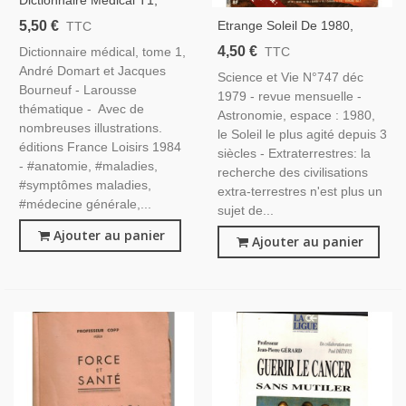
André Domart Et Jacques
5,50 €
Etrange Soleil De 1980,
TTC
Bourneuf, Larousse
Extraterrestres,
4,50 €
Dictionnaire médical, tome 1,
TTC
Thématique 1984 - Maladies,
Magnétoscopes 1980,
André Domart et Jacques
Pharmacologie, Manuels
Science et Vie N°747 déc
Produits High Tech En 1980,
Bourneuf - Larousse
Médecine
1979 - revue mensuelle -
- Science Et Vie N°747 Déc
thématique - Avec de
Astronomie, espace : 1980,
1979 -
nombreuses illustrations.
le Soleil le plus agité depuis 3
éditions France Loisirs 1984
siècles - Extraterrestres: la
- #anatomie, #maladies,
recherche des civilisations
#symptômes maladies,
extra-terrestres n'est plus un
#médecine générale,...
sujet de...
Ajouter au panier
Ajouter au panier