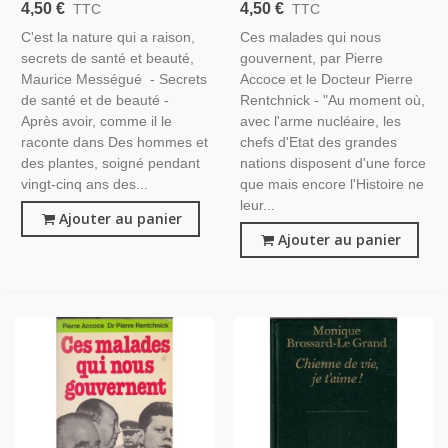
Raison, Secrets De Santé Et
Gouvernent, Pierre Accoce Et
4,50 €
4,50 €
TTC
TTC
Beauté, Maurice Mességué,
Rentchnick, 1976 - Santé
C'est la nature qui a raison,
Ces malades qui nous
1974 - Plantes, Diététique,
Hommes Politiques,
secrets de santé et beauté,
gouvernent, par Pierre
Médecines Douces,
Politique,
Maurice Mességué - Secrets
Accoce et le Docteur Pierre
de santé et de beauté -
Rentchnick - "Au moment où,
Après avoir, comme il le
avec l'arme nucléaire, les
raconte dans Des hommes et
chefs d'Etat des grandes
des plantes, soigné pendant
nations disposent d'une force
vingt-cinq ans des...
que mais encore l'Histoire ne
leur...
Ajouter au panier
Ajouter au panier