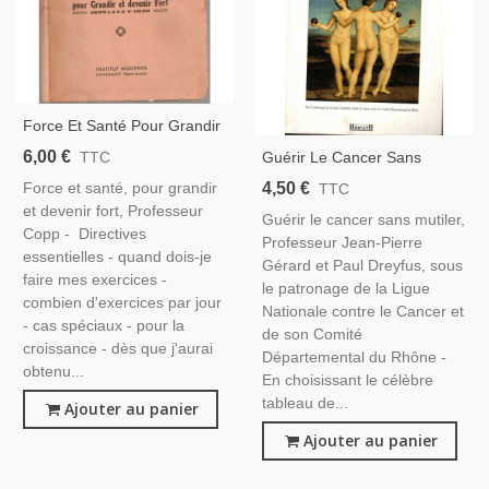
Force Et Santé Pour Grandir
Et Devenir Fort, Professeur
6,00 €
Guérir Le Cancer Sans
TTC
Copp, - Gymnastique,
Mutiler, J.P. Gérard Paul
4,50 €
Force et santé, pour grandir
TTC
Culture Physique, Croissance
Dreyfus, Ligue Nationale
et devenir fort, Professeur
Enfants
Guérir le cancer sans mutiler,
Contre Le Cancer, 1995 -
Copp - Directives
Professeur Jean-Pierre
Lutte Contre Le Cancer,
essentielles - quand dois-je
Gérard et Paul Dreyfus, sous
faire mes exercices -
le patronage de la Ligue
combien d'exercices par jour
Nationale contre le Cancer et
- cas spéciaux - pour la
de son Comité
croissance - dès que j'aurai
Départemental du Rhône -
obtenu...
En choisissant le célèbre
tableau de...
Ajouter au panier
Ajouter au panier