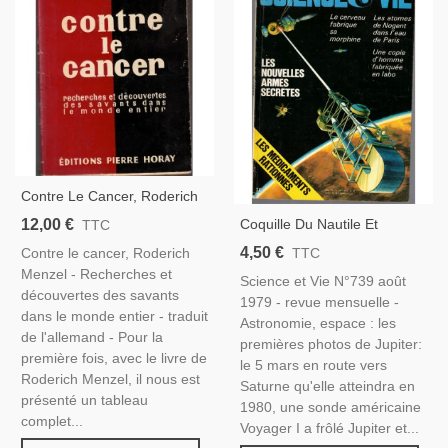
Contre Le Cancer, Roderich
Menzel, 1954 - Cancer En
12,00 €
Coquille Du Nautile Et
TTC
1950, Recherches
Calendrier Lunaire,
4,50 €
Contre le cancer, Roderich
TTC
Anticancéreuses,
Informatique, Canons À
Menzel - Recherches et
Science et Vie N°739 août
Protrons, Automobiles, -
découvertes des savants
1979 - revue mensuelle -
Science Et Vie N°739 Août
dans le monde entier - traduit
Astronomie, espace : les
1979 -
de l'allemand - Pour la
premières photos de Jupiter:
première fois, avec le livre de
le 5 mars en route vers
Roderich Menzel, il nous est
Saturne qu'elle atteindra en
présenté un tableau
1980, une sonde américaine
complet...
Voyager I a frôlé Jupiter et...