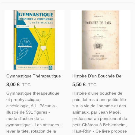
Gymnastique Thérapeutique
Histoire D'un Bouchée De
Et Prophylactique
Pain, Jean Macé, 1861 -
8,00 €
5,50 €
TTC
TTC
Cinésiologie, Pécunia, 1962.
Sciences Naturelles Et
Gymnastique thérapeutique
Histoire d'une bouchée de
Culture Physique,
Biologie Expliquées Aux
et prophylactique,
pain, lettres à une petite fille
Kinésithérapie, Sports,
Enfants
cinésiologie, A.L. Pécunia -
sur la vie de l'homme et des
illustré de 591 figures -
animaux, par Jean Macé,
mode d'action de la
professeur au pensionnat du
gymnastique - Les attitudes :
petit-Château à Beblenheim,
lever la tête, rotation de la
Haut-Rhin - Ce livre propose