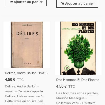
Ajouter au panier
Ajouter au panier
Délires, André Baillon, 1931 -
Folie, Psychiatrie
4,50 €
Des Hommes Et Des Plantes,
TTC
Maurice Mességué, 1970 -
4,50 €
Délires, André Baillon -
TTC
Médecines Douces,
roman - Ce livre s'appelle
Des hommes et des plantes,
Diététique,
Délires. Délires avec un S.
Maurice Mességué -
Cette lettre en soi n'a rien
Collection Vécu - L'histoire