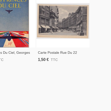
es Du Ciel, Georges
Carte Postale Rue Du 22
 - Aviation Militaire,
Novembre, Strasbourg, 1930 -
1,50 €
TC
TTC
 Mondiale, Romans
Alsace, Bas-Rhin
e