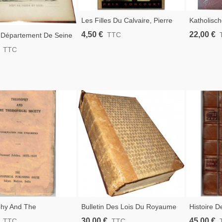
Les Filles Du Calvaire, Pierre
Katholisch
Combescot, 1992 - Tenancière
Alten Und
4,50 €
22,00 €
TTC
 Département De Seine
De Bistrot De Paris, Roman Prix
1911, Fran
1844, Levasseur, - Atlas
TTC
Goncourt 1991
- Bible E
Illustré Levasseur,
Format
Géographiques,
hy And The
Bulletin Des Lois Du Royaume
Histoire D
ical Society, Diamond
De France 1822, T14 -
Depuis La
30,00 €
45,00 €
TTC
TTC