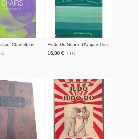
ises, Charlotte &
Flotte De Guerre D'aujourd'hui,
, 2001 - Antiquités,
Giorgio Giorgerini, - , Bateaux,
16,00 €
TC
TTC
Navires, Sous-Marin,
Transports, Marine Militaire