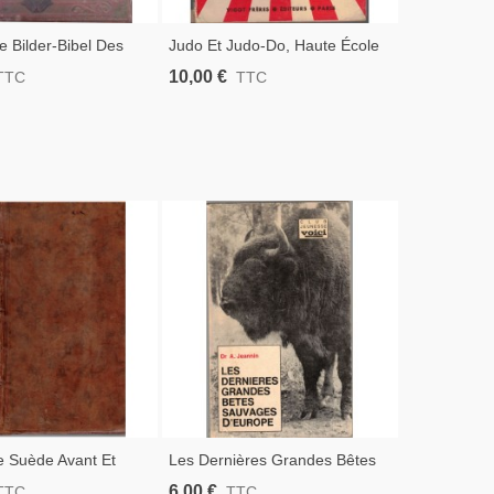
e Bilder-Bibel Des
Judo Et Judo-Do, Haute École
 Neuen Testamentes,
De Combat, Hubert Klinger-
10,00 €
TTC
TTC
z Albert Reimeringer
Klingerstorff, 1952-, Arts
n Images Grand
Martiaux,
e Suède Avant Et
Les Dernières Grandes Bêtes
 Fondation De
Sauvages D'Europe, A.
6,00 €
TTC
TTC