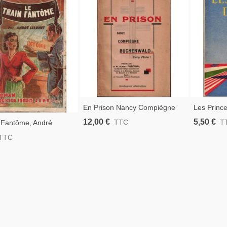
En Prison Nancy Compiègne
Les Princ
Buchenwald, Emile Fournier -
Blond, 1951
12,00 €
5,50 €
TTC
T
 Fantôme, André
2e Guerre Mondiale,
2e Guerre
 1948 - Roman Policier,
TTC
Prisonniers De Guerre
De Guerr
e Gare, Le Bandeau