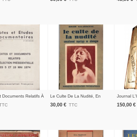
 1935 - Blavatsky,
Restauration, Charles X, Louis
Monarchie
piritualité, Théosophie,
XVIII, Législation, Lois 1822,
Pufendorff
sme, Indes,
Manuels Droit,
Anciens XV
t Documents Relatifs À
Le Culte De La Nudité, En
Journal L'
on Présidentielle Des 5
Allemagne, Roger Salardenne,
Complète 
30,00 €
150,00 €
TTC
TTC
i 1974, 1975 -
1929 - Naturisme,
Revues Hi
on De Foi Candidats
Photographes, Art, Nudisme,
Culture Physique,