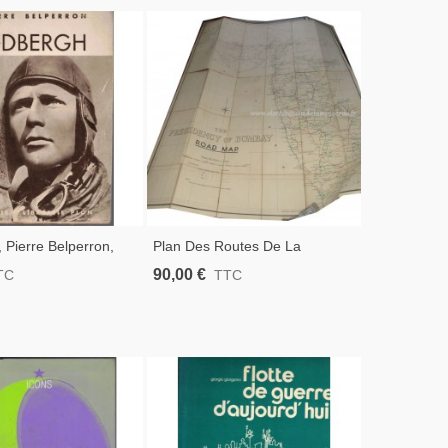
 Pierre Belperron,
Plan Des Routes De La
graphies Aviateurs,
Présidence De Bombay En
90,00 €
TC
TTC
1936, The Presidency Of
Bombay Road Map - Indes,
Empire Colonial Anglais, Indes,