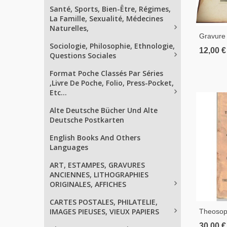
Santé, Sports, Bien-Être, Régimes,
La Famille, Sexualité, Médecines
Naturelles,
Gravure
Sociologie, Philosophie, Ethnologie,
Et Oise 
12,00 €
Questions Sociales
National 
Cartes 
Format Poche Classés Par Séries
,Livre De Poche, Folio, Press-Pocket,
Etc...
Alte Deutsche Bücher Und Alte
Deutsche Postkarten
English Books And Others
Languages
ART, ESTAMPES, GRAVURES
ANCIENNES, LITHOGRAPHIES
ORIGINALES, AFFICHES
CARTES POSTALES, PHILATELIE,
IMAGES PIEUSES, VIEUX PAPIERS
Theosop
Theosoph
30,00 €