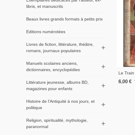
Exemplaires dédicacés par l'auteur, ex-
libris, et manuscrits
Beaux livres grands formats à petits prix
Editions numérotées
Livres de fiction, littérature, théâtre,
romans, journaux populaires
Manuels scolaires anciens,
dictionnaires, encyclopédies
Le Train
Liaunet,
6,00 €
Littérature jeunesse, albums BD,
Roman D
magazines pour enfants
Noir,
Histoire de l'Antiquité à nos jours, et
politique
Religion, spiritualité, mythologie,
paranormal