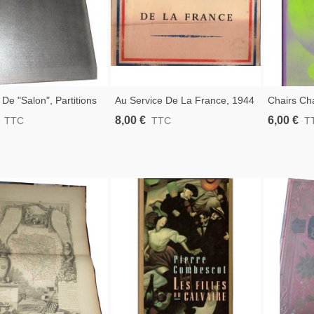
De "Salon", Partitions
Au Service De La France, 1944
Chairs Cha
À 1920 - Partitions De
- Forces Françaises Libres, 2e
Peter Fiell
8,00 €
6,00 €
TTC
TTC
T
 Classique
Guerre Mondiale, Résistance,
Design
Libération, FFI, De Gaulle,