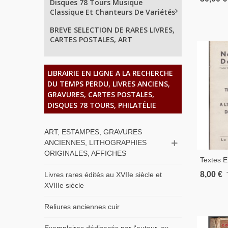
Disques 78 Tours Musique
Jubillee,
Classique Et Chanteurs De Variétés
Indes, S
Bouddhi
BREVE SELECTION DE RARES LIVRES,
CARTES POSTALES, ART
LIBRAIRIE EN LIGNE A LA RECHERCHE
DU TEMPS PERDU, LIVRES ANCIENS,
GRAVURES, CARTES POSTALES,
DISQUES 78 TOURS, PHILATÉLIE
ART, ESTAMPES, GRAVURES
ANCIENNES, LITHOGRAPHIES
ORIGINALES, AFFICHES
Textes E
L'électi
8,00 €
Livres rares édités au XVIIe siècle et
Et 19 Ma
XVIIIe siècle
Professi
1974
Reliures anciennes cuir