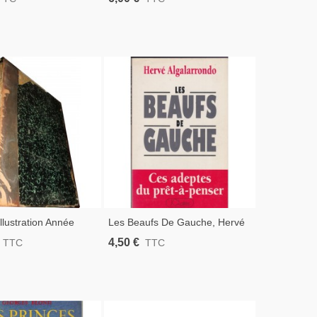
, Tome 1, Baron De
Jeannin, 1965 - Animaux
, 1748 - Livres
Sauvages, Parcs Naturels,
IIIe Siècle
Illustration Année
Les Beaufs De Gauche, Hervé
1911, Volume Relié -
Algarrondo, 1994 - Pamphlet
4,50 €
TTC
TTC
storiques, Journaux
Politique, Préjugés, Camp Du
Bien