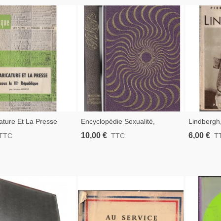
ature Et La Presse
Encyclopédie Sexualité,
Lindbergh,
IIIe République,
Expressions, Inventions Et
1938 - Bio
10,00 €
6,00 €
TTC
TTC
T
Lethève, 1961 - Satire
Techniques, Tome 4, 1974 - Art,
Aviation
, Illustrateurs, Médias
Érotisme, Pornographie,
Images Érotiques,