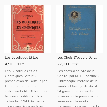
Les Bucoliques Et Les
Les Chefs-D'oeuvre De La
Géorgiques, Virgile, 1943 -
Chaire, 1899, Lhomme -
4,50 €
22,00 €
TTC
TTC
Poésie, Littérature Latine,
Prédicateurs,
Les Bucoliques et les
Les chefs-d'oeuvre de la
Rome Antique, Antiquité,
Géorgiques, Virgile -
Chaire, par M. F. Lhomme -
Manuels Latin,
présentation de l'auteur par
Bibliothèque littéraire de la
Georges Toudouze -
famille - Ouvrage illustré de
collection Petite Bibliothèque
24 gravures - Bossuet -
Nationale. éditions Jules
sermon sur la providence -
Tallandier, 1943. #auteurs
sermon sur la mort -
classiques, #poètes latins,
Panégyrique de saint Paul -...