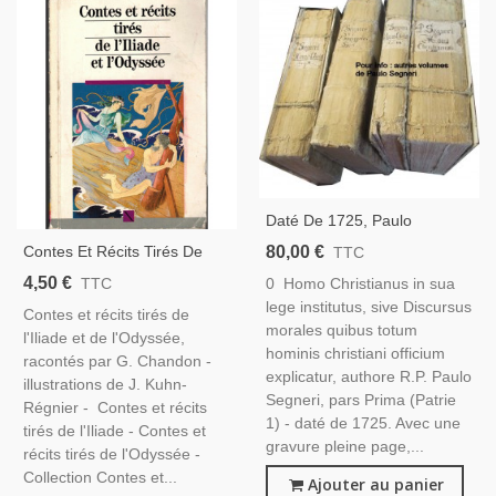
Daté De 1725, Paulo
Segneri, Homo Christianus
80,00 €
Contes Et Récits Tirés De
TTC
Sive Discursus Morales,
L'Iliade Et L'Odyssée, G.
4,50 €
0 Homo Christianus in sua
TTC
Partie 1 - Édition XVIIIe S.,
Chandon, 1990 -, Homère,
lege institutus, sive Discursus
Latin, Théologie,
Contes et récits tirés de
Grèce Antique, Auteurs
morales quibus totum
l'Iliade et de l'Odyssée,
Classiques Grecs,
hominis christiani officium
racontés par G. Chandon -
explicatur, authore R.P. Paulo
illustrations de J. Kuhn-
Segneri, pars Prima (Patrie
Régnier - Contes et récits
1) - daté de 1725. Avec une
tirés de l'Iliade - Contes et
gravure pleine page,...
récits tirés de l'Odyssée -
Collection Contes et...
Ajouter au panier