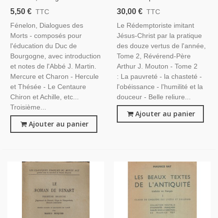
Morts, 1899 - Classiques
Jésus-Christ Par La Pratique
5,50 €
30,00 €
TTC
TTC
Français, Littérature XVIIe S.
Des Douze Vertus De
Fénelon, Dialogues des
Le Rédemptoriste imitant
Théologie, Théâtre XVIIe S.,
L'année, T.2, Arthur J.
Morts - composés pour
Jésus-Christ par la pratique
Philosophie
Mouton, 1909 - Religion,
l'éducation du Duc de
des douze vertus de l'année,
Bourgogne, avec introduction
Tome 2, Révérend-Père
et notes de l'Abbé J. Martin.
Arthur J. Mouton - Tome 2
Mercure et Charon - Hercule
: La pauvreté - la chasteté -
et Thésée - Le Centaure
l'obéissance - l'humilité et la
Chiron et Achille, etc...
douceur - Belle reliure...
Troisième...
Ajouter au panier
Ajouter au panier