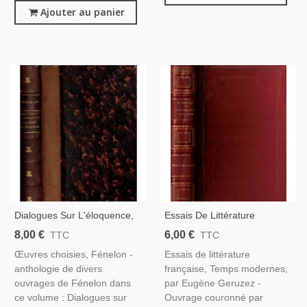
Ajouter au panier
Dialogues Sur L'éloquence,
Essais De Littérature
De L'éducation Des Filles,
Française, Temps Modernes,
8,00 €
6,00 €
TTC
TTC
Fables, Fénelon -
Eugène Geruzez - Littérature
Œuvres choisies, Fénelon -
Essais de littérature
Pédagogie, Théologie,
XVIIIe S., Littérature XIXe S.
anthologie de divers
française, Temps modernes,
Littérature 17e S.
ouvrages de Fénelon dans
par Eugène Geruzez -
ce volume : Dialogues sur
Ouvrage couronné par