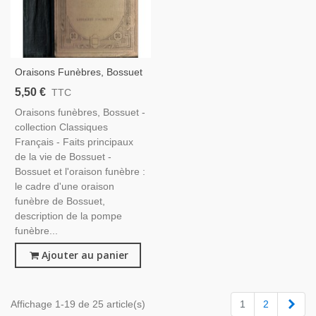
Oraisons Funèbres, Bossuet
- Classiques Français,
5,50 €
TTC
Littérature XVIIe S.,
Oraisons funèbres, Bossuet -
Catholicisme, Messe,
collection Classiques
Biographies
Français - Faits principaux
de la vie de Bossuet -
Bossuet et l'oraison funèbre :
le cadre d'une oraison
funèbre de Bossuet,
description de la pompe
funèbre...
Ajouter au panier
Suiv
Affichage 1-19 de 25 article(s)
1
2