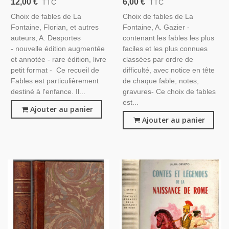
12,00 €
6,00 €
TTC
TTC
Auteurs, A. Desportes 1856 -,
Littérature XVIIe S.,
Choix de fables de La
Choix de fables de La
Littérature XVIIe S.,
Littérature Jeunesse,
Fontaine, Florian, et autres
Fontaine, A. Gazier -
Littérature Jeunesse,
auteurs, A. Desportes
contenant les fables les plus
- nouvelle édition augmentée
faciles et les plus connues
et annotée - rare édition, livre
classées par ordre de
petit format - Ce recueil de
difficulté, avec notice en tête
Fables est particulièrement
de chaque fable, notes,
destiné à l'enfance. Il...
gravures- Ce choix de fables
est...
Ajouter au panier
Ajouter au panier