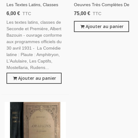
Les Textes Latins, Classes
Oeuvres Très Complètes De
De Seconde Et Première,
Mgr De Partz De Pressy,
6,00 €
75,00 €
TTC
TTC
Albert Bazouin, 1956 -
Évêque De Boulogne, TI,
Les textes latins, classes de
Manuels Latin, Littérature
Abbé Migne 1842 -
Ajouter au panier
Seconde et Première, Albert
Latine,
Théologie, Prédicateurs,
Bazouin - ouvrage conforme
Départ. 62,
aux programmes officiels du
30 avril 1931 - La Comédie
latine : Plaute : Amphitryon,
L'Aululaire, Les Captifs,
Mostellaria, Rudens...
Ajouter au panier