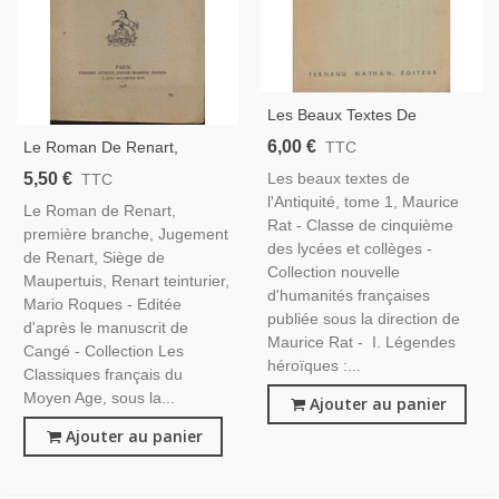
Les Beaux Textes De
L'Antiquité, Classe De 5e,
6,00 €
Le Roman De Renart,
TTC
Debouck, 1954 - Manuels De
Première Banche, Mario
5,50 €
Les beaux textes de
TTC
Français
Roques, 1948 -, Contes,
l'Antiquité, tome 1, Maurice
Le Roman de Renart,
Classiques Français, Contes,
Rat - Classe de cinquième
première branche, Jugement
Littérature Moyen Age,
des lycées et collèges -
de Renart, Siège de
Collection nouvelle
Maupertuis, Renart teinturier,
d'humanités françaises
Mario Roques - Editée
publiée sous la direction de
d'après le manuscrit de
Maurice Rat - I. Légendes
Cangé - Collection Les
héroïques :...
Classiques français du
Moyen Age, sous la...
Ajouter au panier
Ajouter au panier