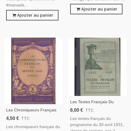
#manuels...
Ajouter au panier
Ajouter au panier
Les Textes Français Du
Programme Classe De 6e,
6,00 €
Les Chroniqueurs Français
TTC
Calvet Et Lamy, 1934 -
Du Moyen Age, T1, André
4,50 €
Les textes français du
TTC
Prosateurs, Manuels De
Bossuat, Classiques
programme du 30 avril 1931,
Français
Les chroniqueurs français du
Larousse 1936 - Littérature
classe de sixième, par J.