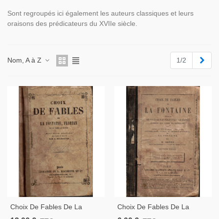
Sont regroupés ici également les auteurs classiques et leurs
oraisons des prédicateurs du XVIIe siècle.
Suiv
Nom, A à Z
1/2
Choix De Fables De La
Choix De Fables De La
Fontaine, Florian Et Autres
Fontaine, Gazier, 1890 -,