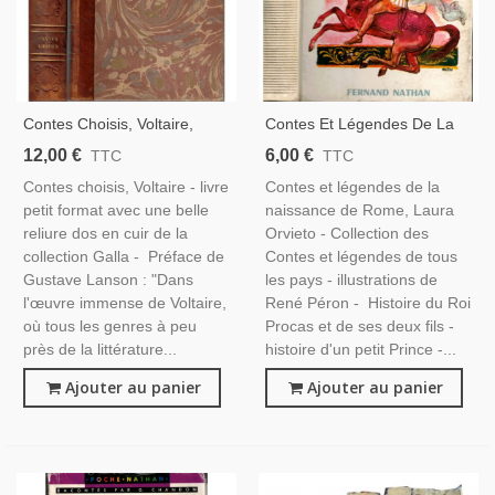
Contes Choisis, Voltaire,
Contes Et Légendes De La
1910 - Anthologie Littérature
Naissance De Rome, Laura
12,00 €
6,00 €
TTC
TTC
XVIIIe S, Collection Gallia,
Orvieto, 1965 -, Contes
Contes choisis, Voltaire - livre
Contes et légendes de la
Reliure Cuir,
Fernand Nathan, Antiquité
petit format avec une belle
naissance de Rome, Laura
Romaine,
reliure dos en cuir de la
Orvieto - Collection des
collection Galla - Préface de
Contes et légendes de tous
Gustave Lanson : "Dans
les pays - illustrations de
l'œuvre immense de Voltaire,
René Péron - Histoire du Roi
où tous les genres à peu
Procas et de ses deux fils -
près de la littérature...
histoire d'un petit Prince -...
Ajouter au panier
Ajouter au panier