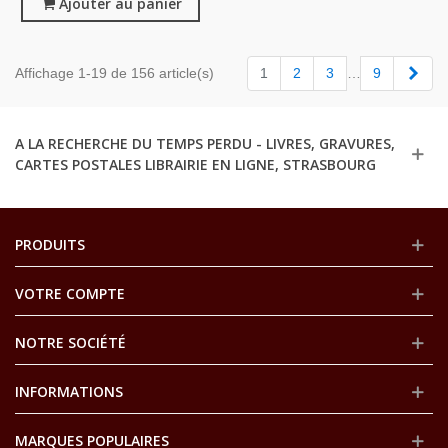
Ajouter au panier
Suiv
Affichage 1-19 de 156 article(s)
1
2
3
…
9
A LA RECHERCHE DU TEMPS PERDU - LIVRES, GRAVURES,
CARTES POSTALES LIBRAIRIE EN LIGNE, STRASBOURG
PRODUITS
VOTRE COMPTE
NOTRE SOCIÉTÉ
INFORMATIONS
MARQUES POPULAIRES