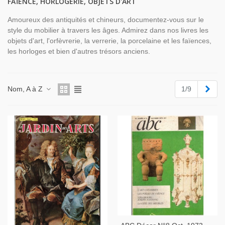
FAÏENCE, HORLOGERIE, OBJETS D'ART
Amoureux des antiquités et chineurs, documentez-vous sur le
style du mobilier à travers les âges. Admirez dans nos livres les
objets d'art, l'orfèvrerie, la verrerie, la porcelaine et les faïences,
les horloges et bien d'autres trésors anciens.
Suiv
Nom, A à Z
1/9