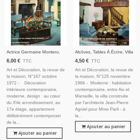
Actrice Germaine Montero,
Alcôves, Tables À Écrire, Villa
Maison Ted Lapidus, Sièges
Moderne Celle-Saint-Cloud -
6,00 €
4,50 €
TTC
TTC
Tapissés, Meubles Basques,
Art Et Décoration, Revue De
Art et Décoration, la revue de
Art et Décoration, la revue de
Yves Ruhlmann - Art Et
La Maison, N°125 Nov 1966
la maison, N°167 octobre
la maison, N°125 novembre
Décoration N°167 1972
-
1972 - Décoration
1966 - Moderne : habitation
intérieure contemporaine,
contemporaine, entre Aix et
moderne, design : au cœur
Marseille, la villa construite
du XVe arrondissement, au
par l'architecte Jean-Pierre
17e étage, appartement
Agniel pour Mme Parli - à
délibérément contemporain
la...
de la...
Ajouter au panier
Ajouter au panier