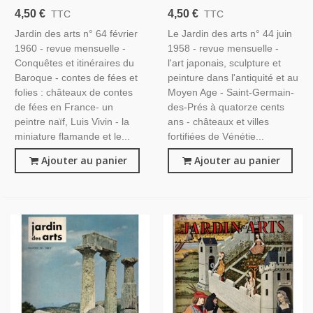
Peinture Flamande,
Age, Rubens, Châteaux
4,50 €
4,50 €
TTC
TTC
Châteaux, Masques Peuples
Italie, Daumier,- Le Jardin
Jardin des arts n° 64 février
Le Jardin des arts n° 44 juin
Disparus, - Jardin Des Arts
Des Arts N°44 Juin 1958 -,
1960 - revue mensuelle -
1958 - revue mensuelle -
N°64 Fév 1960 -,
Conquêtes et itinéraires du
l'art japonais, sculpture et
Baroque - contes de fées et
peinture dans l'antiquité et au
folies : châteaux de contes
Moyen Age - Saint-Germain-
de fées en France- un
des-Prés à quatorze cents
peintre naïf, Luis Vivin - la
ans - châteaux et villes
miniature flamande et le...
fortifiées de Vénétie...
Ajouter au panier
Ajouter au panier