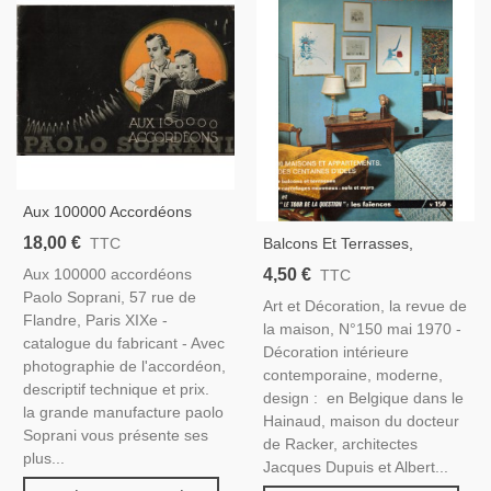
Aux 100000 Accordéons
Paolo Soprani - Instruments
18,00 €
Balcons Et Terrasses,
TTC
De Musique, Catalogue
Nouveaux Carrelages 1970,
4,50 €
Aux 100000 accordéons
TTC
Publicitaire, Antiquités,
Architecte Jean Rouzaud, -
Paolo Soprani, 57 rue de
Art et Décoration, la revue de
Art Et Décoration, N°150 Mai
Flandre, Paris XIXe -
la maison, N°150 mai 1970 -
1970 -
catalogue du fabricant - Avec
Décoration intérieure
photographie de l'accordéon,
contemporaine, moderne,
descriptif technique et prix.
design : en Belgique dans le
la grande manufacture paolo
Hainaud, maison du docteur
Soprani vous présente ses
de Racker, architectes
plus...
Jacques Dupuis et Albert...