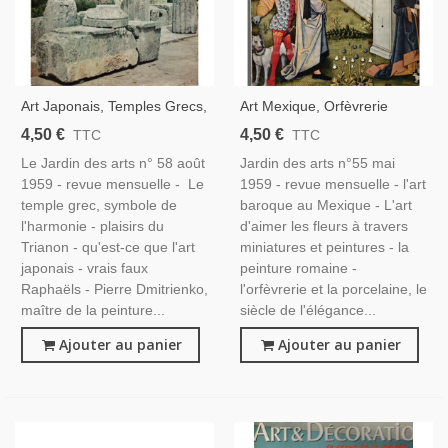
Art Japonais, Temples Grecs,
Art Mexique, Orfèvrerie
Grèce Antique, Dmitrienko
Porcelaine Anglaise, Rome
4,50 €
4,50 €
TTC
TTC
Peinture Abstraite, - Le
Antique, Fleurs Miniatures,
Le Jardin des arts n° 58 août
Jardin des arts n°55 mai
Jardin Des Arts N°16 Février
Flamand,- Jardin Des Arts
1959 - revue mensuelle - Le
1959 - revue mensuelle - l'art
1956 -,
N°55 Mai 1959 -
temple grec, symbole de
baroque au Mexique - L'art
l'harmonie - plaisirs du
d'aimer les fleurs à travers
Trianon - qu'est-ce que l'art
miniatures et peintures - la
japonais - vrais faux
peinture romaine -
Raphaëls - Pierre Dmitrienko,
l'orfèvrerie et la porcelaine, le
maître de la peinture...
siècle de l'élégance...
Ajouter au panier
Ajouter au panier