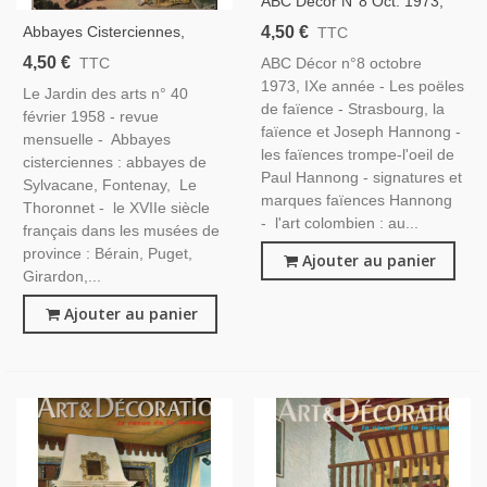
ABC Décor N°8 Oct. 1973,
Strasbourg Faïence Joseph
4,50 €
Abbayes Cisterciennes,
TTC
Hannong, Poëles En
Châteaux Hongrie, Peintres
4,50 €
ABC Décor n°8 octobre
TTC
Faïence, L'art Colombien,
XVIIe S, Ébénistes Jacob, -
1973, IXe année - Les poëles
Amérique Latine, - Antiquités
Le Jardin des arts n° 40
Le Jardin Des Arts N°40
de faïence - Strasbourg, la
février 1958 - revue
Février 1958,
faïence et Joseph Hannong -
mensuelle - Abbayes
les faïences trompe-l'oeil de
cisterciennes : abbayes de
Paul Hannong - signatures et
Sylvacane, Fontenay, Le
marques faïences Hannong
Thoronnet - le XVIIe siècle
- l'art colombien : au...
français dans les musées de
province : Bérain, Puget,
Ajouter au panier
Girardon,...
Ajouter au panier