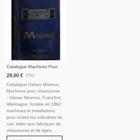
Catalogue Machines Pour
Chaussures Usines Moenus,
28,00 €
TTC
1908 - Catalogue, Machines
Catalogue Usines Moenus,
Outils Techniques
Machines pour chaussures
- Usines Moenus, Francfort,
Allemagne, fondée en 1862 :
machines et installations
pour toutes les industries du
cuir, telles que fabriques de
chaussures et de tiges,...