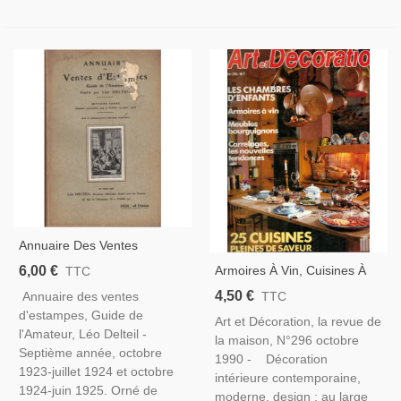
Annuaire Des Ventes
D'estampes, Guide De
6,00 €
Armoires À Vin, Cuisines À
TTC
L'amateur Léo Delteil, 1924 -
L'ancienne, Mobilier
4,50 €
Annuaire des ventes
TTC
Catalogue Art, Peintres,
Bourguignon, Chambres
d'estampes, Guide de
Graveurs
Art et Décoration, la revue de
D'enfants, Faïence De Creil -
l'Amateur, Léo Delteil -
la maison, N°296 octobre
Art Et Décoration N°296
Septième année, octobre
1990 - Décoration
1990
1923-juillet 1924 et octobre
intérieure contemporaine,
1924-juin 1925. Orné de
moderne, design : au large