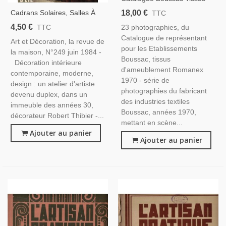
D'ameublement Romanex
18,00 €
Cadrans Solaires, Salles À
TTC
1970, Photographies,
Manger D'extérieur, Coin
4,50 €
23 photographies, du
TTC
Décoration, Textile, Antiquités
Bureau - Art Et Décoration
Catalogue de représentant
Art et Décoration, la revue de
N°249 Juin 1984
pour les Etablissements
la maison, N°249 juin 1984 -
Boussac, tissus
Décoration intérieure
d'ameublement Romanex
contemporaine, moderne,
1970 - série de
design : un atelier d'artiste
photographies du fabricant
devenu duplex, dans un
des industries textiles
immeuble des années 30,
Boussac, années 1970,
décorateur Robert Thibier -...
mettant en scène...
Ajouter au panier
Ajouter au panier