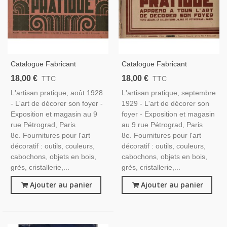
Catalogue Fabricant
Catalogue Fabricant
Décoration D'objets D'art
Décoration D'objets D'art
18,00 €
18,00 €
TTC
TTC
1920, L'Artisan Pratique,
1920, L'Artisan Pratique,
L'artisan pratique, août 1928
L'artisan pratique, septembre
Août 1928 - Antiquités,
Septembre 1929 - Antiquités,
- L'art de décorer son foyer -
1929 - L'art de décorer son
Objets D'art, Époque 1900
Objets D'art, Époque 1900
Exposition et magasin au 9
foyer - Exposition et magasin
rue Pétrograd, Paris
au 9 rue Pétrograd, Paris
8e. Fournitures pour l'art
8e. Fournitures pour l'art
décoratif : outils, couleurs,
décoratif : outils, couleurs,
cabochons, objets en bois,
cabochons, objets en bois,
grès, cristallerie,...
grès, cristallerie,...
Ajouter au panier
Ajouter au panier