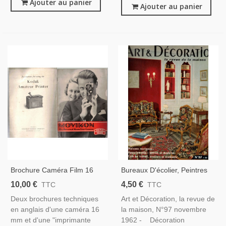
Ajouter au panier
Ajouter au panier
Brochure Caméra Film 16
Bureaux D'écolier, Peintres
Mm, Movikon Ciné Camera
Jean Picart Le Doux,
10,00 €
4,50 €
TTC
TTC
Zeiss Ikon - Kodak Amateur
Françoise Schlumberger-
Deux brochures techniques
Art et Décoration, la revue de
Printer, 1920 - Appareils
Primat, Jean Bart - Art Et
en anglais d'une caméra 16
la maison, N°97 novembre
Photo, Cinéma
Décoration, N°97 1962
mm et d'une "imprimante
1962 - Décoration