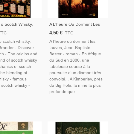
To Scotch Whisky,
A L'heure Où Dorment Les
Brander, 1977 -
Fauves, Jean-Baptiste Bester,
4,50 €
TTC
TTC
hisky, Alcools, Vins,
2009 - Afrique Du Sud XIXe
o scotch whistky,
A l'heure où dorment les
Siècle, Roman D'aventure
Brander - Discover
fauves, Jean-Baptiste
ch - The origins and
Bester - roman - En Afrique
nd of scotch whisky
du Sud en 1880, une
chanics of scotch
fabuleuse course à la
the blending of
poursuite d'un diamant très
hisky - famous
convoité... A Kimberley, près
 scotch whisky -
du Big Hole, la mine la plus
profonde que...