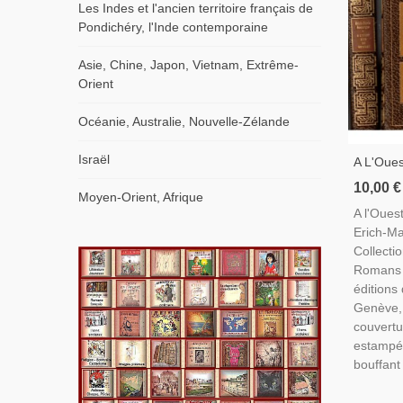
Les Indes et l'ancien territoire français de
Pondichéry, l'Inde contemporaine
Asie, Chine, Japon, Vietnam, Extrême-
Orient
Océanie, Australie, Nouvelle-Zélande
Israël
A L'Oue
Erich-M
10,00 €
Moyen-Orient, Afrique
- Guerr
A l'Oues
Alleman
Erich-M
Romans 
Collecti
Romans 
éditions
Genève, 
couvertu
estampé 
bouffant 