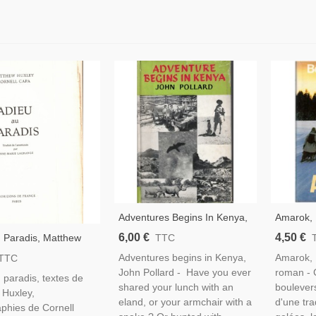
Adventures Begins In Kenya,
Amarok, 
John Pollard, 1957 -, Animaux
1987 - C
6,00 €
4,50 €
 Paradis, Matthew
TTC
Sauvages, Afrique, Nature
Grand No
ornell Capa 1965 -
Adventures begins in Kenya,
Amarok, 
TTC
Africaine,
D'Amazonie, Peuples
John Pollard - Have you ever
roman - C
 paradis, textes de
, Brésil, Ethnologie,
shared your lunch with an
boulevers
 Huxley,
e Du Sud,
eland, or your armchair with a
d'une tra
phies de Cornell