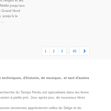
es neiges et les
Abitibi jusqu'aux
du Grand Nord
, jusqu'à la
...
Suivant
1
2
3
…
45
 techniques, d'histoire, de musique.. et tant d'autres
a Recherche du Temps Perdu est spécialisée dans les livres
asion à petits prix. Jour après jour, de nouveaux titres
avures anciennes apprécieront celles du Siège et du