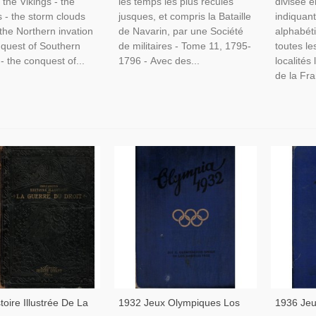
 the Vikings - the
les temps les plus reculés
divisée 
- the storm clouds
jusques, et compris la Bataille
indiquant
 the Northern invation
de Navarin, par une Société
alphabét
nquest of Southern
de militaires - Tome 11, 1795-
toutes l
- the conquest of...
1796 - Avec des...
localités
de la Fra
toire Illustrée De La
1932 Jeux Olympiques Los
1936 Jeu