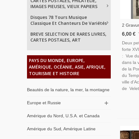
CARTES POSTALES, PHILATELIE,
IMAGES PIEUSES, VIEUX PAPIERS
Disques 78 Tours Musique
Classique Et Chanteurs De Variétés
2 Gravur
Siècle, V
BREVE SELECTION DE RARES LIVRES,
6,00 €
Temple D
CARTES POSTALES, ART
Deux pet
De Cora,
forte XVI
: Vue du
PAYS DU MONDE, EUROPE,
dans la 
AMÉRIQUE, OCÉANIE, ASIE, AFRIQUE,
de la Po
TOURISME ET HISTOIRE
du Templ
ville d'A
de Veletr
Beautés de la nature, la mer, la montagne
Europe et Russie
Amérique du Nord, U.S.A. et Canada
Amérique du Sud, Amérique Latine