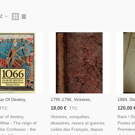
 Z
ar Of Destiny,
1795-1796, Victoires,
1884, Di
 Wise, 1979 - Moyen
Conquêtes, Désastres,
Postes E
18,00 €
120,00 
TTC
TTC
toire Angleterre,
Revers Et Guerres Civiles
De La Fr
ar of destiny,
Victoires, conquêtes,
Rare ! Di
ns Normandes, Middle
Des Français - Militaires,
Cochery -
Wise - The reign of
désastres, revers et guerres
Postes et
lish Books
Directoire, Gravures, Italie
France, 
he Confessor - the
civiles des Français, depuis
Première