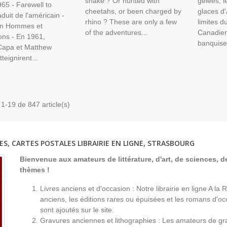
snake ? Or hunted with
gelées, l
65 - Farewell to
cheetahs, or been charged by
glaces d'
aduit de l'américain -
rhino ? These are only a few
limites 
ion Hommes et
of the adventures...
Canadien
ions - En 1961,
banquise.
Capa et Matthew
teignirent...
 1-19 de 847 article(s)
ES, CARTES POSTALES LIBRAIRIE EN LIGNE, STRASBOURG
Bienvenue aux amateurs de littérature, d'art, de sciences, de
thèmes !
Livres anciens et d'occasion : Notre librairie en ligne A l
anciens, les éditions rares ou épuisées et les romans d'occ
sont ajoutés sur le site.
Gravures anciennes et lithographies : Les amateurs de gr