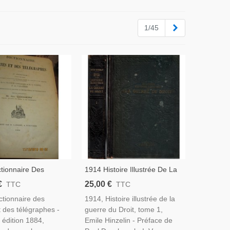
Suivant
1/45
ctionnaire Des
1914 Histoire Illustrée De La
t Des Télégraphes
Guerre Du Droit T1, Emile
€
25,00 €
TTC
TTC
ance Et De L'Algérie,
Hinzelin, 1916 - Guerre 1914-
ctionnaire des
1914, Histoire illustrée de la
 Annuaire Algérie,
1918, Relations
 des télégraphes -
guerre du Droit, tome 1,
Généalogie,
Internationales XXe
 édition 1884,
Emile Hinzelin - Préface de