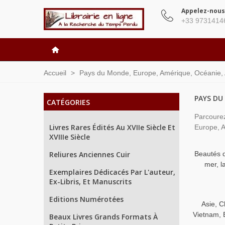
Appelez-nous
+33 9731414
Accueil
>
Pays du Monde, Europe, Amérique, Océanie, As
PAYS DU
CATÉGORIES
Parcourez
Livres Rares Édités Au XVIIe Siècle Et
Europe, A
XVIIIe Siècle
Reliures Anciennes Cuir
Beautés d
mer, 
Exemplaires Dédicacés Par L'auteur,
Ex-Libris, Et Manuscrits
Editions Numérotées
Asie, C
Vietnam, 
Beaux Livres Grands Formats À