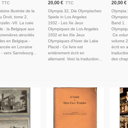
u Droit T2, Emile
Angeles / Lake Placid -
- Olympi
20,00 €
20,00 €
TTC
TTC
, 1916 - Guerre 1914-
Olympia 32 Die Olympischen
Olympisc
toire illustrée de la
Olympia 32, Die Olympischen
Olympia 
taille De La Marne,
Spiele Los Angeles - Sport,
T1 - Pro
u Droit, tome 2,
Spiele in Los Angeles
Olympisc
Mondiale
Etats-Unis, Vignettes,
Sport, Vi
nzelin -VII. La ruée
1932 - Les Xe Jeux
Band 1. 
e : la Belgique aux
Olympiques de Los Angeles
Olympiqu
premières atrocités
1932 et les IIIe Jeux
Ce volu
es en Belgique -
Olympiques d'hiver de Lake
volume 2
ancée en Lorraine
Placid - Ce livre est
écrit en 
- vers Sarrebourg...
entièrement écrit en
traduction
allemand. Voici la traduction...
des chapit