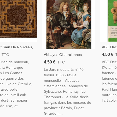
st Rien De Nouveau,
ABC Déco
aria Remarque, 1972
Strasbou
4,50 €
Abbayes Cisterciennes,
TTC
e 1914-1918, Armée
Hannong,
Châteaux Hongrie, Peintres
4,50 €
t rien de nouveau,
ABC Déco
TTC
de, Les Grands
L'art Co
XVIIe S, Ébénistes Jacob, -
aria Remarque -
IXe anné
De Guerre,
Latine, -
Le Jardin des arts n° 40
Le Jardin Des Arts N°40
on Les Grands
faïence -
février 1958 - revue
Février 1958,
de guerre des
faïence 
mensuelle - Abbayes
 de luxe de Crémille,
les faïen
cisterciennes : abbayes de
avec belle
Paul Han
Sylvacane, Fontenay, Le
re en simili-cuir
marques
Thoronnet - le XVIIe siècle
doré, sur papier
l'art colo
français dans les musées de
de luxe, et...
province : Bérain, Puget,
Girardon,...