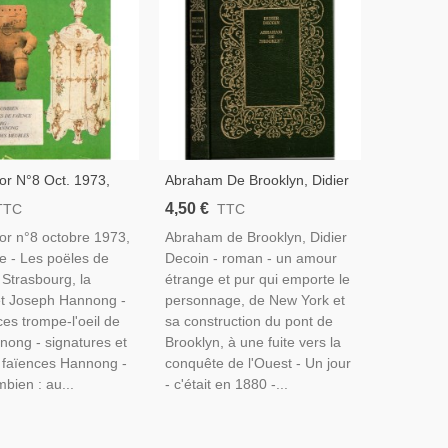
r N°8 Oct. 1973,
Abraham De Brooklyn, Didier
rg Faïence Joseph
Decoin, 1978 - Amour Pur Du
4,50 €
TTC
TTC
 Poëles En Faïence,
Pont De Brooklyn New York À
r n°8 octobre 1973,
Abraham de Brooklyn, Didier
lombien, Amérique
La Conquête De L'Ouest
e - Les poëles de
Decoin - roman - un amour
 Antiquités
 Strasbourg, la
étrange et pur qui emporte le
et Joseph Hannong -
personnage, de New York et
ces trompe-l'oeil de
sa construction du pont de
nong - signatures et
Brooklyn, à une fuite vers la
 faïences Hannong -
conquête de l'Ouest - Un jour
mbien : au...
- c'était en 1880 -...