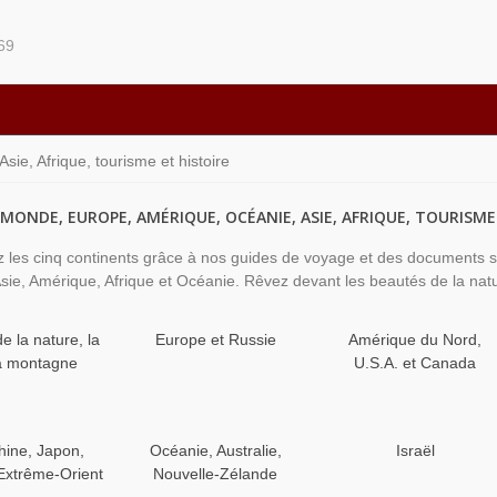
69
ie, Afrique, tourisme et histoire
 MONDE, EUROPE, AMÉRIQUE, OCÉANIE, ASIE, AFRIQUE, TOURISME
 les cinq continents grâce à nos guides de voyage et des documents sur l'
sie, Amérique, Afrique et Océanie. Rêvez devant les beautés de la nat
e la nature, la
Europe et Russie
Amérique du Nord,
la montagne
U.S.A. et Canada
hine, Japon,
Océanie, Australie,
Israël
Extrême-Orient
Nouvelle-Zélande