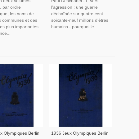
en deux volumes
Paul Deschanel - I. Vers
, par ordre
l'agression : une guerre
ique, les noms de
déchaînée sur quatre cent
es communes et des
soixante-neuf millions d'êtres
 les plus importantes
humains - pourquoi le...
nce...
x Olympiques Berlin
1936 Jeux Olympiques Berlin