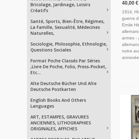
Guerre D
40,00 €
Bricolage, Jardinage, Loisirs
Hinzelin
Créatifs
1914, His
1918, Ba
guerre d
Guerre 
Santé, Sports, Bien-Être, Régimes,
Emile Hi
La Famille, Sexualité, Médecines
allemand
Naturelles,
armes - 
Sociologie, Philosophie, Ethnologie,
allemand
Questions Sociales
notre av
annexée 
Format Poche Classés Par Séries
,Livre De Poche, Folio, Press-Pocket,
Etc...
Alte Deutsche Bücher Und Alte
Deutsche Postkarten
English Books And Others
Languages
ART, ESTAMPES, GRAVURES
ANCIENNES, LITHOGRAPHIES
ORIGINALES, AFFICHES