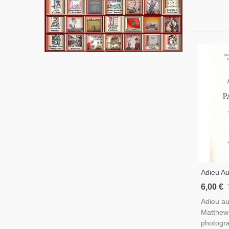
Adieu Au
Huxley C
6,00 €
Indiens 
Adieu au
Disparus
Matthew
Amériqu
photogra