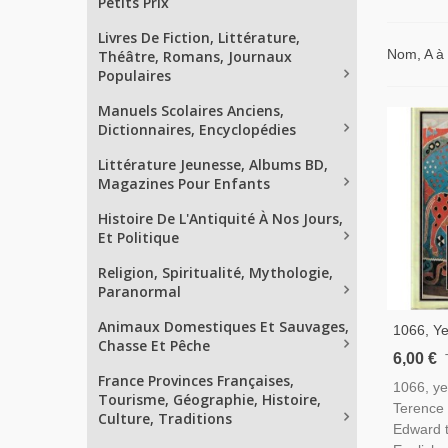
Petits Prix
Livres De Fiction, Littérature,
Nom, A à
Théâtre, Romans, Journaux
Populaires
Manuels Scolaires Anciens,
Dictionnaires, Encyclopédies
Littérature Jeunesse, Albums BD,
Magazines Pour Enfants
Histoire De L'Antiquité À Nos Jours,
Et Politique
Religion, Spiritualité, Mythologie,
Paranormal
Animaux Domestiques Et Sauvages,
1066, Ye
Chasse Et Pêche
Terence
6,00 €
Age, His
France Provinces Françaises,
1066, ye
Invasio
Tourisme, Géographie, Histoire,
Terence 
Age, Eng
Culture, Traditions
Edward t