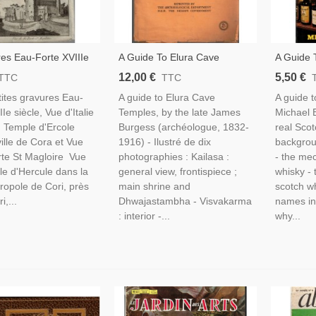
es Eau-Forte XVIIIe
A Guide To Elura Cave
A Guide 
ue D'Italie, Vue Du
Temples, James Burgess,
Michael 
12,00 €
5,50 €
TTC
TTC
'Ercole Dans La Ville
1929 - Indes, Art Hindou,
Ecosse, W
ites gravures Eau-
A guide to Elura Cave
A guide t
 Porte St Magloire -
Bouddhisme, Hindouisme,
Distillers,
IIe siècle, Vue d'Italie
Temples, by the late James
Michael 
Brahmanisme,
 Temple d'Ercole
Burgess (archéologue, 1832-
real Scot
ville de Cora et Vue
1916) - Ilustré de dix
backgrou
rte St Magloire Vue
photographies : Kailasa :
- the me
e d'Hercule dans la
general view, frontispiece ;
whisky - 
cropole de Cori, près
main shrine and
scotch w
i,...
Dhwajastambha - Visvakarma
names in
: interior -...
why...