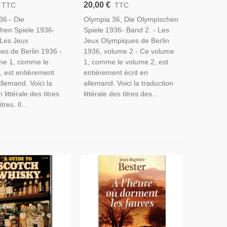
a 36 Die
- Olympia 36 Die
20,00 €
TTC
TTC
hen Spiele In Berlin
Olympischen Spiele In Berlin,
36 - Die
Olympia 36, Die Olympischen
pagande Nazisme,
T2 - Propagande Nazisme,
hen Spiele 1936-
Spiele 1936- Band 2. - Les
gnettes,
Sport, Vignettes,
Les Jeux
Jeux Olympiques de Berlin
es de Berlin 1936 -
1936, volume 2 - Ce volume
me 1, comme le
1, comme le volume 2, est
, est entièrement
entièrement écrit en
allemand. Voici la
allemand. Voici la traduction
 littérale des titres
littérale des titres des...
res. Il...