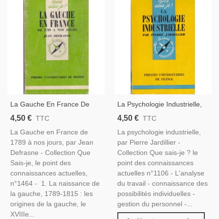
La Gauche En France De
La Psychologie Industrielle,
1789 À Nos Jours, Jean
Pierre Jardillier, 1967 - Que
4,50 €
4,50 €
TTC
TTC
Defrasne, 1975 - Que Sais-
Sais-Je ? Social, Travail
La Gauche en France de
La psychologie industrielle,
Je ? - Politique, Gauche
1789 à nos jours, par Jean
par Pierre Jardillier -
Defrasne - Collection Que
Collection Que sais-je ? le
Sais-je, le point des
point des connaissances
connaissances actuelles,
actuelles n°1106 - L'analyse
n°1464 - 1. La naissance de
du travail - connaissance des
la gauche, 1789-1815 : les
possibilités individuelles -
origines de la gauche, le
gestion du personnel -...
XVIIIe...