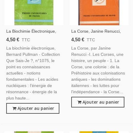
La Biochimie Électronique,
La Corse, Janine Renucci,
Bernard Pullman, 1969 - Que
1987 - Que Sais-Je ?
4,50 €
4,50 €
TTC
TTC
Sais-Je ? - Sciences
La biochimie électronique,
La Corse, par Janine
Physiques
Bernard Pullman - Collection
Renucci -I. Les Corses, une
Que Sais-Je ?, n°1075, le
histoire, un peuple - 1. La
point es connaissances
Corse, une colonie : de la
actuelles - notions
Préhistoire aux colonisations
fondamentales - Les acides
antiques - les dominations
nucléiques : l'énergie de
italiennes - les luttes pour
résonnance - énergie de la
l'indépendance - la Corse...
plus haute...
Ajouter au panier
Ajouter au panier