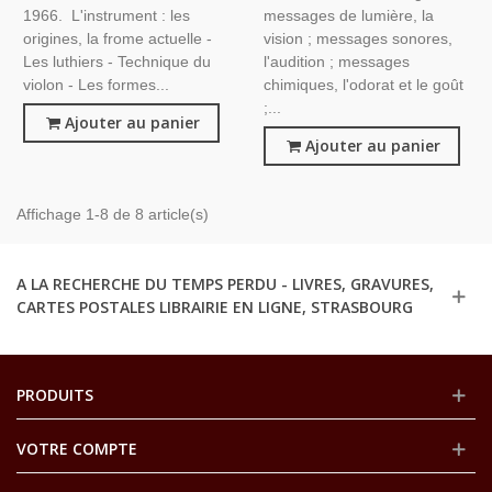
1966. L'instrument : les
messages de lumière, la
origines, la frome actuelle -
vision ; messages sonores,
Les luthiers - Technique du
l'audition ; messages
violon - Les formes...
chimiques, l'odorat et le goût
;...
Ajouter au panier
Ajouter au panier
Affichage 1-8 de 8 article(s)
A LA RECHERCHE DU TEMPS PERDU - LIVRES, GRAVURES,
CARTES POSTALES LIBRAIRIE EN LIGNE, STRASBOURG
PRODUITS
VOTRE COMPTE