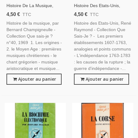
Histoire De La Musique,
Histoire Des Etats-Unis,
Champigneulle, Que Sais-Je,
René Raymond, 1984 -
4,50 €
4,50 €
TTC
TTC
1969 - Musiciens
Politique Américaine, Histoire
Histoire de la musique, par
Histoire des Etats-Unis, René
Amérique, Etats-Unis, Que
Bernard Champigneulle -
Raymond - Collection Que
Sais-Je
Collection Que sais-je ?
Sais-Je ? - Les premiers
n°40, 1969 1. Les origines -
établissements 1607-1763,
2. le Moyen Age : premières
analogies et points communs
musiques chrétiennes - le
- L'indépendance 1763-1783
chant grégorien - musique
: les causes de la rupture ; la
aristocratique et musique...
guerre d'indépendance -...
Ajouter au panier
Ajouter au panier