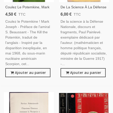
Coulez Le Potemkine, Mark
De La Science À La Défense
Joseph, 1989 - Sous-Marin
Nationale, Paul Painlevé,
4,50 €
6,00 €
TTC
TTC
Nucléaire, Marine, Bateau De
1931 - Dédicacé, Aviation,
Coulez le Potemkine ! Mark
De la science à la Défense
Guerre
Marine
Joseph - Préface de l'amiral
Nationale, discours et
S. Beaussant - The Kill the
fragments, Paul Painlevé.
Potemkin, traduit de
exemplaire dédicacé par
l'anglais - Inspiré par la
l'auteur. (mathématicien et
disparition inexpliquée, en
homme politique français,
mai 1968, du sous-marin
député républicain socialiste,
nucléaire américain
ministre de la Guerre 1917)
Scorpion, cet...
-...
Ajouter au panier
Ajouter au panier