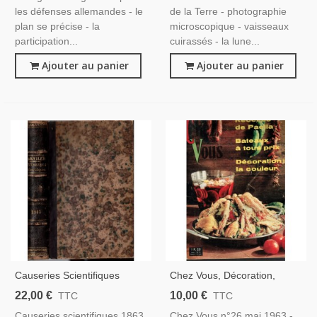
les défenses allemandes - le
de la Terre - photographie
plan se précise - la
microscopique - vaisseaux
participation...
cuirassés - la lune...
Ajouter au panier
Ajouter au panier
Causeries Scientifiques
Chez Vous, Décoration,
1863, Progrès De La Science
Cuisine, Entretien N°26 Mai
22,00 €
10,00 €
TTC
TTC
Et De L'industrie, Henri De
1963 - Bateaux, Magazine
Causeries scientifiques 1863,
Chez Vous n°26 mai 1963 -