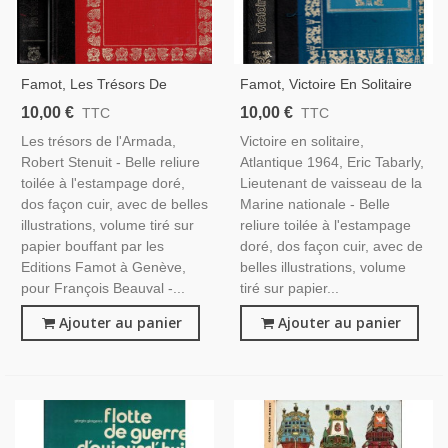
Famot, Les Trésors De
Famot, Victoire En Solitaire
L'Armanda, Robert Stenuit,
Atlantique 1964, Eric Tabarly,
10,00 €
10,00 €
TTC
TTC
1977 -, Navigateurs, Chasse
1976 -, Navigation,
Les trésors de l'Armada,
Victoire en solitaire,
Au Trésor, Espagne XVIe S.
Nautisme,
Robert Stenuit - Belle reliure
Atlantique 1964, Eric Tabarly,
toilée à l'estampage doré,
Lieutenant de vaisseau de la
dos façon cuir, avec de belles
Marine nationale - Belle
illustrations, volume tiré sur
reliure toilée à l'estampage
papier bouffant par les
doré, dos façon cuir, avec de
Editions Famot à Genève,
belles illustrations, volume
pour François Beauval -...
tiré sur papier...
Ajouter au panier
Ajouter au panier