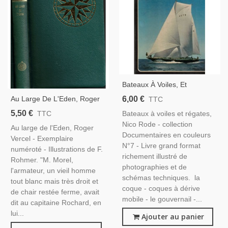
Bateaux À Voiles, Et
Régates, Nico Rode, 1969 -,
6,00 €
Au Large De L'Eden, Roger
TTC
Voiliers, Nautisme,
Vercel, -, Pêcheurs,
5,50 €
Bateaux à voiles et régates,
TTC
Aventures En Mer,
Nico Rode - collection
Au large de l'Eden, Roger
Documentaires en couleurs
Vercel - Exemplaire
N°7 - Livre grand format
numéroté - Illustrations de F.
richement illustré de
Rohmer. "M. Morel,
photographies et de
l'armateur, un vieil homme
schémas techniques. la
tout blanc mais très droit et
coque - coques à dérive
de chair restée ferme, avait
mobile - le gouvernail -...
dit au capitaine Rochard, en
lui...
Ajouter au panier