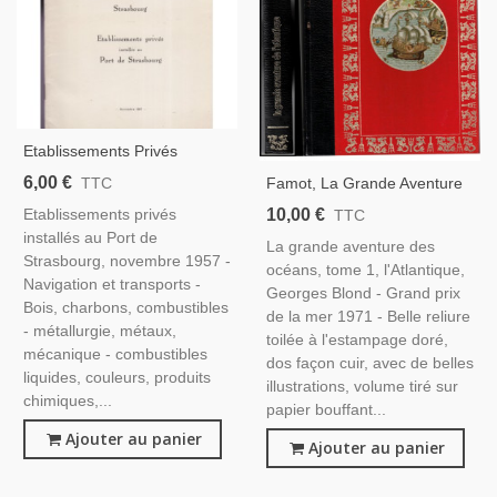
Etablissements Privés
Installés Au Port De
6,00 €
Famot, La Grande Aventure
TTC
Strasbourg, 1957 - Rhin,
Des Océans, T1 L'Atlantique,
10,00 €
Etablissements privés
TTC
Transports, Commerce
Georges Blond, 1976 -,
installés au Port de
Fluvial, Alsace -
La grande aventure des
Aventures En Mer,
Strasbourg, novembre 1957 -
océans, tome 1, l'Atlantique,
Navigateurs, Océan
Navigation et transports -
Georges Blond - Grand prix
Atlantique,
Bois, charbons, combustibles
de la mer 1971 - Belle reliure
- métallurgie, métaux,
toilée à l'estampage doré,
mécanique - combustibles
dos façon cuir, avec de belles
liquides, couleurs, produits
illustrations, volume tiré sur
chimiques,...
papier bouffant...
Ajouter au panier
Ajouter au panier