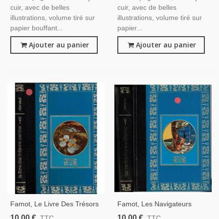
cuir, avec de belles
cuir, avec de belles
illustrations, volume tiré sur
illustrations, volume tiré sur
papier bouffant...
papier...
Ajouter au panier
Ajouter au panier
Famot, Le Livre Des Trésors
Famot, Les Navigateurs
Perdus, Robert Stenuit, 1976
Solitaires, Jean Merrien,
10,00 €
10,00 €
TTC
TTC