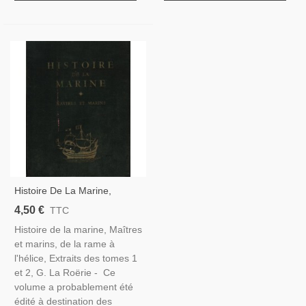
Histoire De La Marine,
Maîtres Et Marins, De La
4,50 €
TTC
Rame À L'hélice, La Roërie
Histoire de la marine, Maîtres
1946 -, Bateaux, Navires,
et marins, de la rame à
Marine, Voiliers,
l'hélice, Extraits des tomes 1
et 2, G. La Roërie - Ce
volume a probablement été
édité à destination des