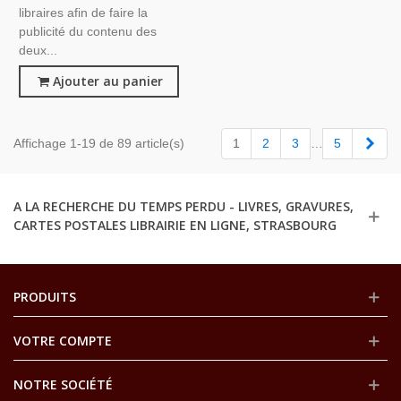
libraires afin de faire la
publicité du contenu des
deux...
Ajouter au panier
Suiv
Affichage 1-19 de 89 article(s)
1
2
3
…
5
A LA RECHERCHE DU TEMPS PERDU - LIVRES, GRAVURES,
CARTES POSTALES LIBRAIRIE EN LIGNE, STRASBOURG
PRODUITS
VOTRE COMPTE
NOTRE SOCIÉTÉ