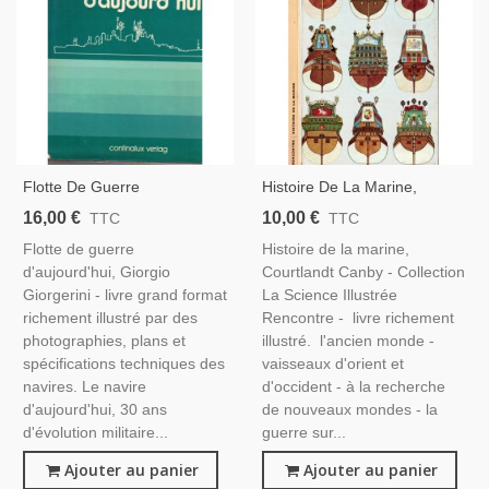
Flotte De Guerre
Histoire De La Marine,
D'aujourd'hui, Giorgio
Courtlandt Canby, 1962 - ,
16,00 €
10,00 €
TTC
TTC
Giorgerini, - , Bateaux,
Bateaux, Navires, Marine,
Flotte de guerre
Histoire de la marine,
Navires, Sous-Marin,
Science Illustrée, Rencontre,
d'aujourd'hui, Giorgio
Courtlandt Canby - Collection
Transports, Marine Militaire
Giorgerini - livre grand format
La Science Illustrée
richement illustré par des
Rencontre - livre richement
photographies, plans et
illustré. l'ancien monde -
spécifications techniques des
vaisseaux d'orient et
navires. Le navire
d'occident - à la recherche
d'aujourd'hui, 30 ans
de nouveaux mondes - la
d'évolution militaire...
guerre sur...
Ajouter au panier
Ajouter au panier