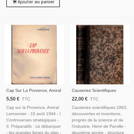
Ajouter au panier
Cap Sur La Provence, Amiral
Causeries Scientifiques
Lemonnier, 1954 - 2e Guerre
1862, Progrès De La Science
5,50 €
22,00 €
TTC
TTC
Mondiale, Débarquement,
Et De L'industrie, Henri De
Cap sur la Provence, Amiral
Causeries scientifiques 1863,
Marine Militaire,
Parville - Inventions 19e
Lemonnier - 15 août 1944 - I.
découvertes et inventions,
Siècle, Revues
Controverses stratégiques -
progrès de la science et de
II. Préparatifs : où débarquer
l'industrie, Henri de Parville -
- les grandes lignes du plan -
deuxième année - structure