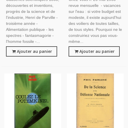
Parville - Inventions 19e
Féminin, Décoration, Vintage
découvertes et inventions,
revue mensuelle - vacances
Siècle, Revues
1950
progrès de la science et de
sur l'eau : si votre budget est
l'industrie, Henri de Parville -
modeste, il existe aujourd'hui
troisième année -
des voiliers de toutes tailles,
Alimentation publique - les
de tous styles. Pourquoi ne le
spectres - fantasmagorie -
construiriez vous pas vous-
l'homme fossile -...
même...
Ajouter au panier
Ajouter au panier