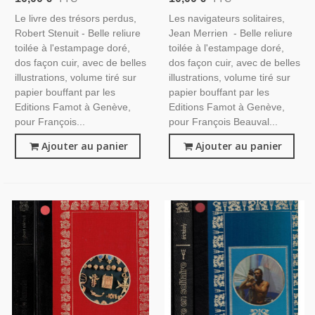
-, Mines D'or, Guerre De
1977 -, Navigation,
Le livre des trésors perdus,
Les navigateurs solitaires,
Sécession, Aventures En
Nautisme,
Robert Stenuit - Belle reliure
Jean Merrien - Belle reliure
Mer, Navigateurs,
toilée à l'estampage doré,
toilée à l'estampage doré,
dos façon cuir, avec de belles
dos façon cuir, avec de belles
illustrations, volume tiré sur
illustrations, volume tiré sur
papier bouffant par les
papier bouffant par les
Editions Famot à Genève,
Editions Famot à Genève,
pour François...
pour François Beauval...
Ajouter au panier
Ajouter au panier