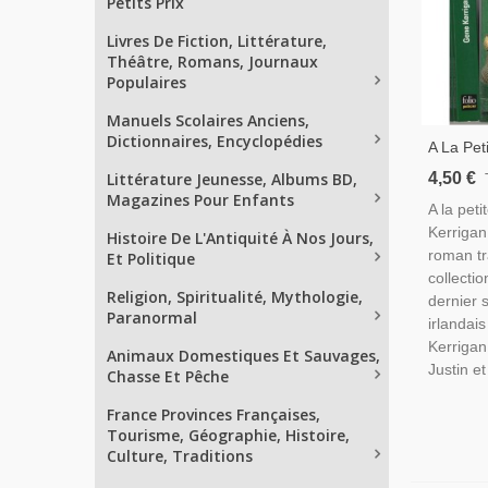
Petits Prix
Livres De Fiction, Littérature,
Théâtre, Romans, Journaux
Populaires
Manuels Scolaires Anciens,
Dictionnaires, Encyclopédies
A La Pet
Kerrigan
4,50 €
Littérature Jeunesse, Albums BD,
Kidnappi
Magazines Pour Enfants
A la pet
Écrivain 
Kerrigan 
Histoire De L'Antiquité À Nos Jours,
roman tra
Et Politique
collectio
Religion, Spiritualité, Mythologie,
dernier 
Paranormal
irlandai
Kerrigan
Animaux Domestiques Et Sauvages,
Justin et
Chasse Et Pêche
France Provinces Françaises,
Tourisme, Géographie, Histoire,
Culture, Traditions