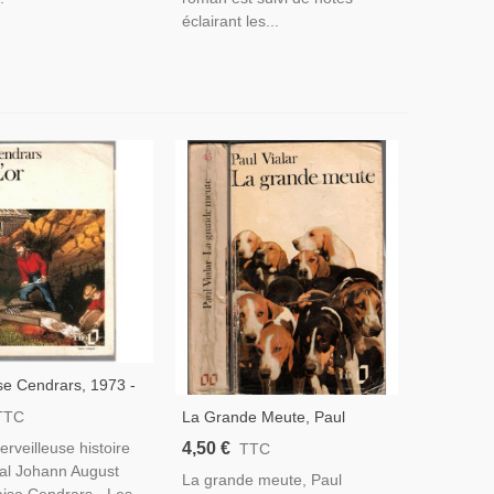
éclairant les...
ise Cendrars, 1973 -
Johann August Suter,
La Grande Meute, Paul
TTC
s L'or
Vialar, 1972 - Roman
4,50 €
merveilleuse histoire
TTC
D'amour, Chiens, Chasse,
al Johann August
La grande meute, Paul
Chasseurs,