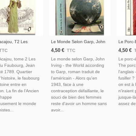
'acajou, T2 Les
Le Monde Selon Garp, John
Le Porc-É
u Faubourg, Jean
Irving, 1981- Littérature
1995 - R
4,50 €
4,50 €
TTC
TTC
93 -
Américaine
Écrivains
'Acajou, tome 2 Les
Le monde selon Garp, John
Le porc-é
u Faubourg, Jean
Irving - the World according
The porcu
té 1789. Quartier
to Garp, roman traduit de
l'anglais 
'histoire, le faubourg
l'américain - Alors qu'en
fusiller 
toine entre en
1943, face à une
on est à l
n. La fin de l'Ancien
contraception défaillante, le
n'iraien
frappe
souci de bien des femmes
jusque-là
eusement le monde
reste d'avoir un homme sans
assez de 
istes...
avoir...