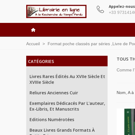
Appelez-nous
+33 9731414
Accueil
>
Format poche classés par séries ,Livre de Poc
TOUS TH
CATÉGORIES
Comme l'i
Livres Rares Édités Au XVIIe Siècle Et
XVIIIe Siècle
Reliures Anciennes Cuir
Nom, A à
Exemplaires Dédicacés Par L'auteur,
Ex-Libris, Et Manuscrits
Editions Numérotées
Beaux Livres Grands Formats À