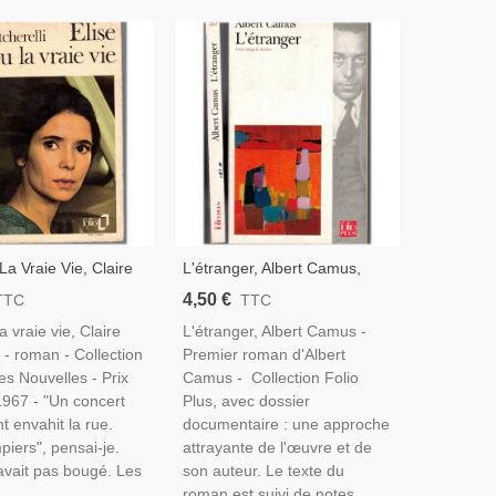
La Vraie Vie, Claire
L'étranger, Albert Camus,
i, 1974 - Guerre
1996, Avec Dossier
4,50 €
TTC
TTC
e, Cinéma, Marie-
Documentaire - Absurde,
a vraie vie, Claire
L'étranger, Albert Camus -
Philosophe
i - roman - Collection
Premier roman d'Albert
es Nouvelles - Prix
Camus - Collection Folio
967 - "Un concert
Plus, avec dossier
t envahit la rue.
documentaire : une approche
iers", pensai-je.
attrayante de l'œuvre et de
avait pas bougé. Les
son auteur. Le texte du
.
roman est suivi de notes