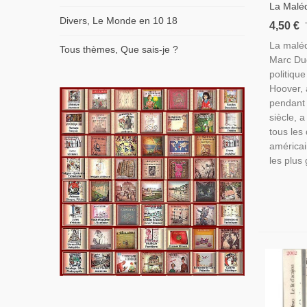
La Maléd
Dugain, 
Divers, Le Monde en 10 18
4,50 €
Hoover, 
La maléd
FBI, Eta
Tous thèmes, Que sais-je ?
Marc Du
politiqu
Hoover, 
pendant 
siècle, 
tous les 
américai
les plus 