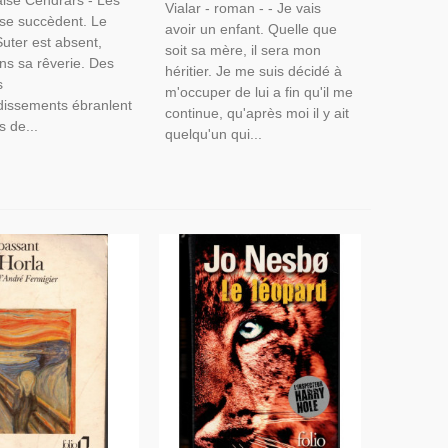
aise Cendrars - Les
Vialar - roman - - Je vais
 se succèdent. Le
avoir un enfant. Quelle que
uter est absent,
soit sa mère, il sera mon
ns sa rêverie. Des
héritier. Je me suis décidé à
s
m'occuper de lui a fin qu'il me
dissements ébranlent
continue, qu'après moi il y ait
s de...
quelqu'un qui...