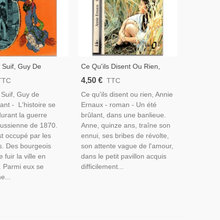
 Suif, Guy De
Ce Qu'ils Disent Ou Rien,
nt, 1978 -
Annie Ernaux, 1992 - Mal
4,50 €
TTC
TTC
s XIXe Siècle,
Être De L'adolescence
 Suif, Guy de
Ce qu'ils disent ou rien, Annie
ée, Guerre Franco-
nt - L'histoire se
Ernaux - roman - Un été
ne,
urant la guerre
brûlant, dans une banlieue.
russienne de 1870.
Anne, quinze ans, traîne son
t occupé par les
ennui, ses bribes de révolte,
s. Des bourgeois
son attente vague de l'amour,
 fuir la ville en
dans le petit pavillon acquis
. Parmi eux se
difficilement...
e...