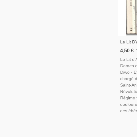
Le Lit D
Dames D
4,50 €
Diwo, 19
Le Lit d
Dames d
Diwo - E
chargé d
Saint-An
Révolutio
Régime 
doulour
des ébén