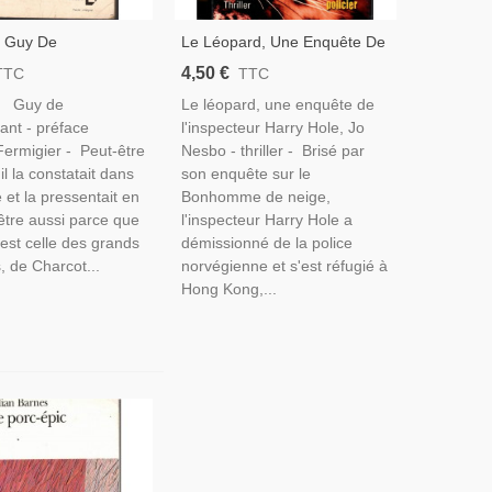
, Guy De
Le Léopard, Une Enquête De
nt, 1991 - Folie,
L'inspecteur Harry Hole, Jo
4,50 €
TTC
TTC
 Roman Fantastique,
Nesbo, 2014 -, Thriller,
, Guy de
Le léopard, une enquête de
Norvège, Roman Policier,
nt - préface
l'inspecteur Harry Hole, Jo
Fermigier - Peut-être
Nesbo - thriller - Brisé par
il la constatait dans
son enquête sur le
e et la pressentait en
Bonhomme de neige,
-être aussi parce que
l'inspecteur Harry Hole a
est celle des grands
démissionné de la police
s, de Charcot...
norvégienne et s'est réfugié à
Hong Kong,...