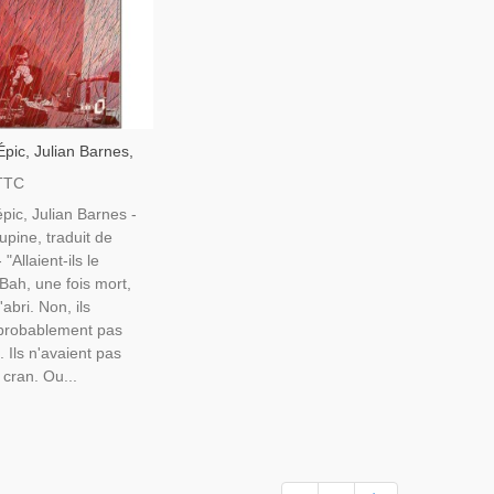
pic, Julian Barnes,
omans Anglais,
TTC
 Britanniques,
pic, Julian Barnes -
pine, traduit de
- "Allaient-ils le
? Bah, une fois mort,
'abri. Non, ils
t probablement pas
. Ils n'avaient pas
cran. Ou...