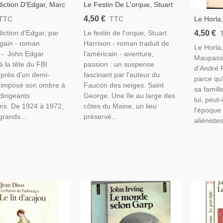
iction D'Edgar, Marc
Le Festin De L'orque, Stuart
2006 - John Edgar
Harrison, 2002 - Thriller,
4,50 €
Le Horla
TTC
TTC
Politique Américaine,
Requins, Maine
Maupassa
4,50 €
iction d'Edgar, par
Le festin de l'orque, Stuart
ts-Unis,
Fantasy,
gain - roman
Harrison - roman traduit de
Le Horla
e - John Edgar
l'américain - aventure,
Maupassa
à la tête du FBI
passion : un suspense
d'André 
près d'un demi-
fascinant par l'auteur du
parce qu'
a imposé son ombre à
Faucon des neiges. Saint
sa famill
dirigeants
George. Une île au large des
lui, peut
ns. De 1924 à 1972,
côtes du Maine, un lieu
l'époque 
grands...
préservé...
aliéniste