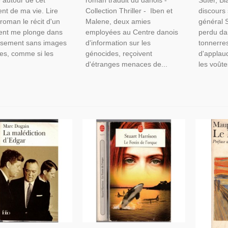
e autour de cet
roman traduit du danois -
Suter, Bl
t de ma vie. Lire
Collection Thriller - Iben et
discours
roman le récit d'un
Malene, deux amies
général S
ent me plonge dans
employées au Centre danois
perdu da
issement sans images
d'information sur les
tonnerre
es, comme si les
génocides, reçoivent
d'applau
d'étranges menaces de...
les voûte