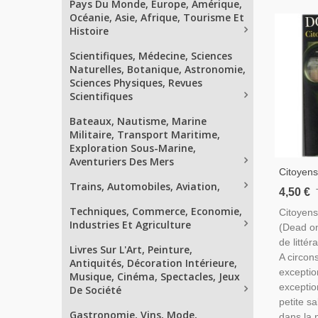
Pays Du Monde, Europe, Amérique,
Océanie, Asie, Afrique, Tourisme Et
Histoire
Scientifiques, Médecine, Sciences
Naturelles, Botanique, Astronomie,
Sciences Physiques, Revues
Scientifiques
Bateaux, Nautisme, Marine
Militaire, Transport Maritime,
Exploration Sous-Marine,
Aventuriers Des Mers
Citoyens
Trains, Automobiles, Aviation,
2000 - R
4,50 €
Thriller
Techniques, Commerce, Economie,
Citoyens
Industries Et Agriculture
(Dead on
de littér
Livres Sur L'Art, Peinture,
A circon
Antiquités, Décoration Intérieure,
exceptio
Musique, Cinéma, Spectacles, Jeux
exceptio
De Société
petite s
Gastronomie, Vins, Mode,
dans la n