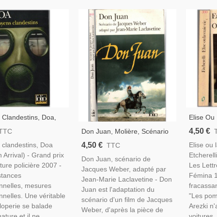
 Clandestins, Doa,
Elise Ou 
oman Policier,
Etcherell
4,50 €
Don Juan, Molière, Scénario
TTC
D'Algéri
De Jacques Weber, Jean-
4,50 €
 clandestins, Doa
Elise ou l
TTC
José Nat
Marie Laclavetine, 1998 -,
 Arrival) - Grand prix
Etcherell
Don Juan, scénario de
Cinéma, Théâtre,
ature policière 2007 -
Les Lettr
Jacques Weber, adapté par
stances
Fémina 1
Jean-Marie Laclavetine - Don
nnelles, mesures
fracassan
Juan est l'adaptation du
nnelles. Une véritable
"Les pomp
scénario d'un film de Jacques
aloperie se balade
Arezki n'
Weber, d'après la pièce de
ature et il ne...
voitures..