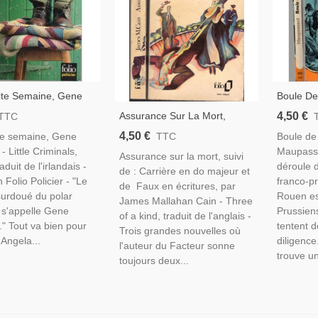
ite Semaine, Gene
Boule De
, 2011 - Irlande,
Maupassa
4,50 €
Assurance Sur La Mort,
TTC
ng, Roman Policier,
Bourgeoi
Richard Mason,, 1983 -
4,50 €
ite semaine, Gene
Boule de
TTC
Irlandais
Prostitu
Roman D'amour, Nouvelles,
- Little Criminals,
Maupassa
Prussien
Assurance sur la mort, suivi
duit de l'irlandais -
déroule d
de : Carrière en do majeur et
n Folio Policier - "Le
franco-p
de Faux en écritures, par
surdoué du polar
Rouen es
James Mallahan Cain - Three
s s'appelle Gene
Prussien
of a kind, traduit de l'anglais -
." Tout va bien pour
tentent de
Trois grandes nouvelles où
 Angela...
diligence
l'auteur du Facteur sonne
trouve un
toujours deux...