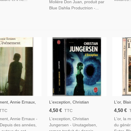
Molière Don Juan, produit par
Blue Dahlia Productrion -...
ent, Annie Ernaux,
L'exception, Christian
L'or, Bla
Avortement En 1960
Jungersen, 2008 - Thriller,
Général 
4,50 €
4,50 €
TTC
TTC
Écrivain Danois
Ruée Ver
ent, Annie Ernaux -
L'exception, Christian
L'or, la 
 Depuis des années,
Jungersen - Unutagelsen,
du génér