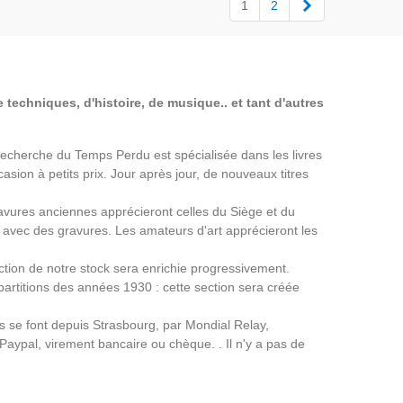
Suivant
1
2
 techniques, d'histoire, de musique.. et tant d'autres
a Recherche du Temps Perdu est spécialisée dans les livres
asion à petits prix. Jour après jour, de nouveaux titres
avures anciennes apprécieront celles du Siège et du
avec des gravures. Les amateurs d'art apprécieront les
ection de notre stock sera enrichie progressivement.
partitions des années 1930 : cette section sera créée
ns se font depuis Strasbourg, par Mondial Relay,
 Paypal, virement bancaire ou chèque. . Il n'y a pas de