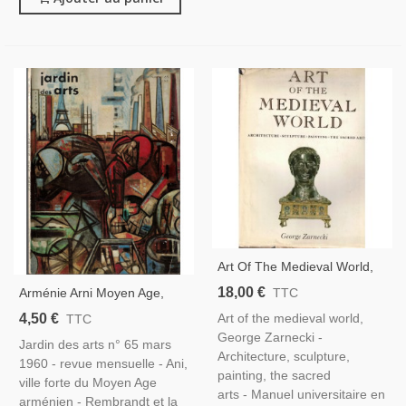
Art Of The Medieval World,
George Zarnecki, 1975 -
18,00 €
Arménie Arni Moyen Age,
TTC
Moyen Age, Art Médiéval,
Iran Miniatures Persanes,
4,50 €
Art of the medieval world,
TTC
Architecture, Sculpture,
Grommaire, Rembrandt , , -
George Zarnecki -
Peinture, Arts Sacrés
Jardin des arts n° 65 mars
Jardin Des Arts N°65 Mars
Architecture, sculpture,
1960 - revue mensuelle - Ani,
1960 -
painting, the sacred
ville forte du Moyen Age
arts - Manuel universitaire en
arménien - Rembrandt et la