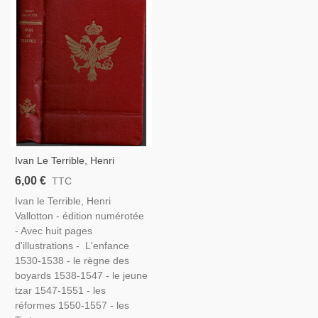
Ivan Le Terrible, Henri
Vallotton - Édition
6,00 €
TTC
Numérotée, Russie XVIe
Ivan le Terrible, Henri
Siècle, Empire Russe, Tsars
Vallotton - édition numérotée
Russes,
- Avec huit pages
d'illustrations - L'enfance
1530-1538 - le règne des
boyards 1538-1547 - le jeune
tzar 1547-1551 - les
réformes 1550-1557 - les