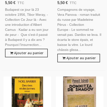
Octobre 1956, Tibor Meray,
Vera Panova, 1948 - Écrivain
5,50 €
5,50 €
TTC
TTC
1966 - Hongrie, Révolution
Russe, U.R.S.S., Roman,
Budapest ce jour là 23
Compagnons de voyage,
Hongroise, Communisme,
Collection Europe,
octobre 1956, Tibor Meray, -
Vera Panova - roman traduit
Pays De L'Est,
Collection Ce Jour là - Avec
du russe par Madeleine
une introduction d'Albert
Pérus - Collection
Camus : Kadar a eu son jour
Europe - Le sommeil ne
de peur - Que s'est-il passé
venait pas. Danilov se leva. Il
à Budapest il y a dix ans ?
écarta le store épais, et
Pourquoi l'insurrection...
baisse la vitre. Le lourd
châssis glissa...
Ajouter au panier
Ajouter au panier