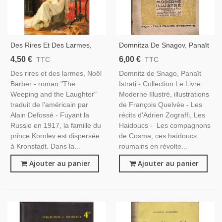
Des Rires Et Des Larmes,
Domnitza De Snagov, Panaït
Noël Barber, 1991 - Diaspora
Istrati, 1935 - Roumanie,
4,50 €
6,00 €
TTC
TTC
Russe, Immigration Russe À
Haidoucs, Le Livre Moderne
Des rires et des larmes, Noël
Domnitz de Snago, Panaït
Paris, 2e Guerre Mondiale
Illustré
Barber - roman "The
Istrati - Collection Le Livre
Weeping and the Laughter"
Moderne Illustré, illustrations
traduit de l'américain par
de François Quelvée - Les
Alain Defossé - Fuyant la
récits d'Adrien Zograffi, Les
Russie en 1917, la famille du
Haidoucs - Les compagnons
prince Korolev est dispersée
de Cosma, ces haïdoucs
à Kronstadt. Dans la...
roumains en révolte...
Ajouter au panier
Ajouter au panier