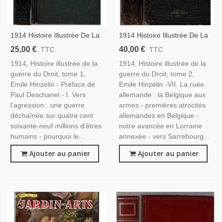
1914 Histoire Illustrée De La
1914 Histoire Illustrée De La
Guerre Du Droit T1, Emile
Guerre Du Droit T2, Emile
25,00 €
40,00 €
TTC
TTC
Hinzelin, 1916 - Guerre
Hinzelin, 1916 - Guerre
1914, Histoire illustrée de la
1914, Histoire illustrée de la
1914-1918, Relations
1914-1918, Bataille De La
guerre du Droit, tome 1,
guerre du Droit, tome 2,
Internationales XXe
Marne, Guerre Mondiale
Emile Hinzelin - Préface de
Emile Hinzelin -VII. La ruée
Paul Deschanel - I. Vers
allemande : la Belgique aux
l'agression : une guerre
armes - premières atrocités
déchaînée sur quatre cent
allemandes en Belgique -
soixante-neuf millions d'êtres
notre avancée en Lorraine
humains - pourquoi le...
annexée - vers Sarrebourg...
Ajouter au panier
Ajouter au panier