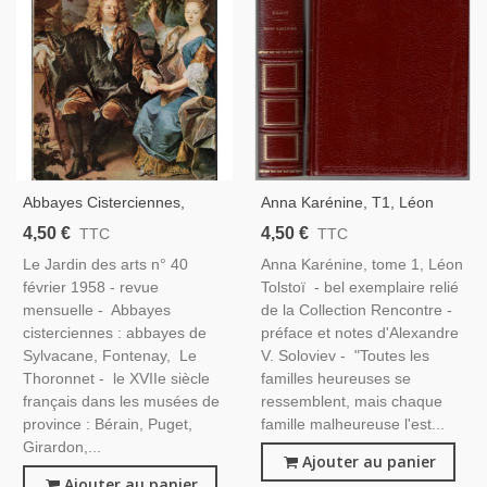
Abbayes Cisterciennes,
Anna Karénine, T1, Léon
Châteaux Hongrie, Peintres
Tolstoï, 1967 -, Écrivain
4,50 €
4,50 €
TTC
TTC
XVIIe S, Ébénistes Jacob, -
Russe, Russie, Roman
Le Jardin des arts n° 40
Anna Karénine, tome 1, Léon
Le Jardin Des Arts N°40
Historique, Éditions
février 1958 - revue
Tolstoï - bel exemplaire relié
Février 1958,
Rencontre,
mensuelle - Abbayes
de la Collection Rencontre -
cisterciennes : abbayes de
préface et notes d'Alexandre
Sylvacane, Fontenay, Le
V. Soloviev - "Toutes les
Thoronnet - le XVIIe siècle
familles heureuses se
français dans les musées de
ressemblent, mais chaque
province : Bérain, Puget,
famille malheureuse l'est...
Girardon,...
Ajouter au panier
Ajouter au panier