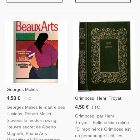
Georges Méliès
Photographie Cinéma,
4,50 €
Grimbosq, Henri Troyat,
TTC
Architecte Robert Mallet-
1977 -, Russie, Pierre Le
4,50 €
Georges Méliès le maître des
TTC
Stevens, Yougoslave
Grand, Roman Historique,
illusions, Robert Mallet-
Velickovic - Beaux Arts N° 38
Grimbosq, par Henri
Stevens le modern swing,
1986
Troyat - Belle édition reliée -
l'œuvre secret de Alberto
"Si mon héros Grimbosq est
Magnelli, Beaux Arts
un personnage fictif, les
Magazine n° 38 septembre