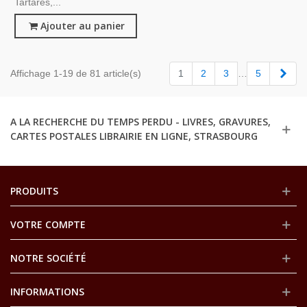
Tartares,...
Ajouter au panier
Suiv
Affichage 1-19 de 81 article(s)
1
2
3
…
5
A LA RECHERCHE DU TEMPS PERDU - LIVRES, GRAVURES,
CARTES POSTALES LIBRAIRIE EN LIGNE, STRASBOURG
PRODUITS
VOTRE COMPTE
NOTRE SOCIÉTÉ
INFORMATIONS