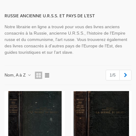
RUSSIE ANCIENNE U.R.S.S. ET PAYS DE L'EST
Notre librairie en ligne a trouvé pour vous des livres anciens
consacrés à la Russie, ancienne U.R.S.S., l'histoire de l'Empire
russe et du communisme, l'art russe. Vous trouverez également
des livres consacrés à d'autres pays de l'Europe de l'Est, des
guides touristiques et sur l'art slave.
Suiv
Nom, A à Z
1/5