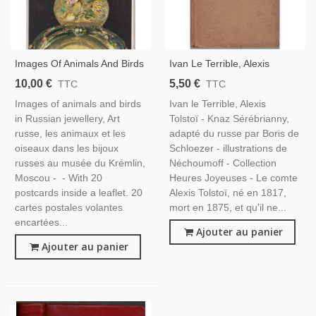
Images Of Animals And Birds
Ivan Le Terrible, Alexis
In Russian Jewellery - Cartes
Tolstoï, 1947 - Russie, XVIe
10,00 €
5,50 €
TTC
TTC
Postales, Animaux Oiseaux,
Siècle, Tsar De Russie, Ivan
Images of animals and birds
Ivan le Terrible, Alexis
Orfèvrerie, Bijoux, Art Russe,
IV, Littérature Jeunesse,
in Russian jewellery, Art
Tolstoï - Knaz Sérébrianny,
Russian Art
Heures Joyeuses,
russe, les animaux et les
adapté du russe par Boris de
oiseaux dans les bijoux
Schloezer - illustrations de
russes au musée du Krémlin,
Néchoumoff - Collection
Moscou - - With 20
Heures Joyeuses - Le comte
postcards inside a leaflet. 20
Alexis Tolstoï, né en 1817,
cartes postales volantes
mort en 1875, et qu'il ne...
encartées...
Ajouter au panier
Ajouter au panier