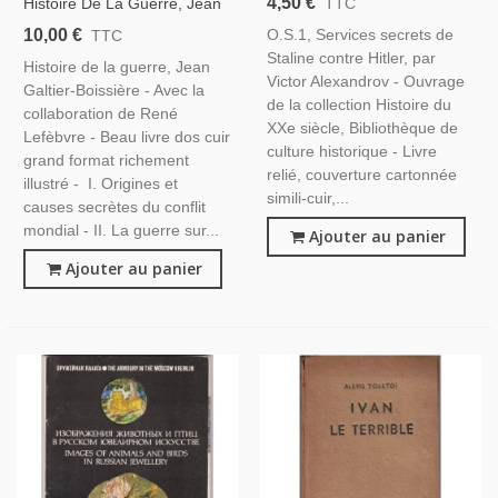
4,50 €
Histoire De La Guerre, Jean
TTC
Contre Hitler OS1, Victor
Galtier-Boissière, 1933 -
10,00 €
O.S.1, Services secrets de
TTC
Alexandrov, 1968 - 2e
Guerre 1914-1918, Première
Staline contre Hitler, par
Guerre Mondiale,
Histoire de la guerre, Jean
Guerre Mondiale,
Victor Alexandrov - Ouvrage
Espionnage,
Galtier-Boissière - Avec la
de la collection Histoire du
collaboration de René
XXe siècle, Bibliothèque de
Lefèbvre - Beau livre dos cuir
culture historique - Livre
grand format richement
relié, couverture cartonnée
illustré - I. Origines et
simili-cuir,...
causes secrètes du conflit
mondial - II. La guerre sur...
Ajouter au panier
Ajouter au panier