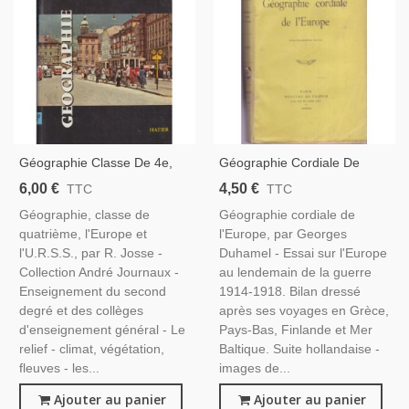
Géographie Classe De 4e,
Géographie Cordiale De
L'Europe Et L'U.R.S.S.,
L'Europe, Georges Duhamel
6,00 €
4,50 €
TTC
TTC
Collection André Journaux,
- Relations Internationales
Géographie, classe de
Géographie cordiale de
Josse, 1961 - Manuels
1930
quatrième, l'Europe et
l'Europe, par Georges
Géographie
l'U.R.S.S., par R. Josse -
Duhamel - Essai sur l'Europe
Collection André Journaux -
au lendemain de la guerre
Enseignement du second
1914-1918. Bilan dressé
degré et des collèges
après ses voyages en Grèce,
d'enseignement général - Le
Pays-Bas, Finlande et Mer
relief - climat, végétation,
Baltique. Suite hollandaise -
fleuves - les...
images de...
Ajouter au panier
Ajouter au panier