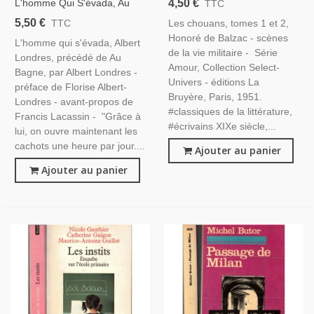
4,50 €
L'homme Qui S'évada, Au
TTC
Littérature 19e Siècle,
Bagne, Albert Londres, 1975
5,50 €
Les chouans, tomes 1 et 2,
TTC
Cinéma, Jean Marais
- Bagne Cayenne, Guyanne,
Honoré de Balzac - scènes
L'homme qui s'évada, Albert
Anarchiste, Bande À Bonnot,
de la vie militaire - Série
Londres, précédé de Au
Amour, Collection Select-
Bagne, par Albert Londres -
Univers - éditions La
préface de Florise Albert-
Bruyère, Paris, 1951.
Londres - avant-propos de
#classiques de la littérature,
Francis Lacassin - "Grâce à
#écrivains XIXe siècle,...
lui, on ouvre maintenant les
cachots une heure par jour....
Ajouter au panier
Ajouter au panier