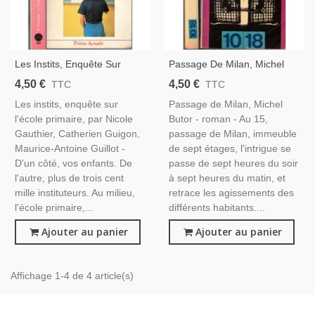
Les Instits, Enquête Sur
Passage De Milan, Michel
L'école Primaire, Nicole
Butor, 1970 - Société 1960,
4,50 €
4,50 €
TTC
TTC
Gauthier 1987 - Instituteur,
Roman, Éditions 10/18
Les instits, enquête sur
Passage de Milan, Michel
Enquête Sur L'école,
l'école primaire, par Nicole
Butor - roman - Au 15,
Pédagogie
Gauthier, Catherien Guigon,
passage de Milan, immeuble
Maurice-Antoine Guillot -
de sept étages, l'intrigue se
D'un côté, vos enfants. De
passe de sept heures du soir
l'autre, plus de trois cent
à sept heures du matin, et
mille instituteurs. Au milieu,
retrace les agissements des
l'école primaire,...
différents habitants....
Ajouter au panier
Ajouter au panier
Affichage 1-4 de 4 article(s)