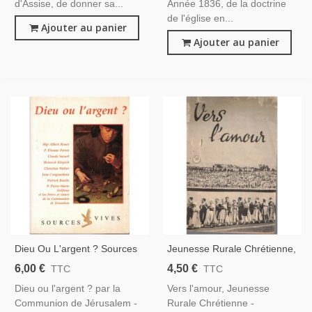
d'Assise, de donner sa...
Année 1836, de la doctrine
de l'église en...
Ajouter au panier
Ajouter au panier
Dieu Ou L'argent ? Sources
Jeunesse Rurale Chrétienne,
Vives, Fraternités
Vers L'amour, 1950 -
6,00 €
4,50 €
TTC
TTC
Monastiques De Jérusalem,
Jeunesse Paysanne 1950,
Dieu ou l'argent ? par la
Vers l'amour, Jeunesse
1997 - Social, Philosophie
Jeunesse Chrétienne, Revue
Communion de Jérusalem -
Rurale Chrétienne -
Religieuse,
Religieuse