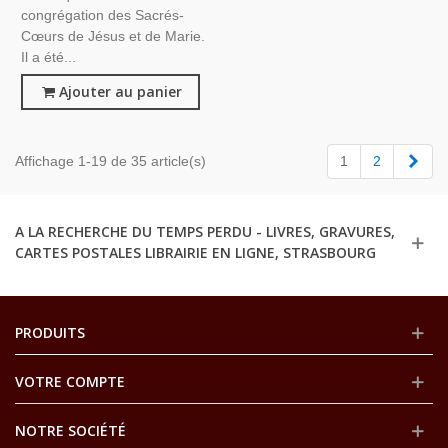
congrégation des Sacrés-
Cœurs de Jésus et de Marie.
Il a été...
Ajouter au panier
Suiv
Affichage 1-19 de 35 article(s)
1
2
A LA RECHERCHE DU TEMPS PERDU - LIVRES, GRAVURES,
CARTES POSTALES LIBRAIRIE EN LIGNE, STRASBOURG
PRODUITS
VOTRE COMPTE
NOTRE SOCIÉTÉ