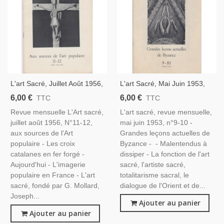
L'art Sacré, Juillet Août 1956,
L'art Sacré, Mai Juin 1953,
Aux Sources De L'Art
Grandes Leçons Actuelles De
6,00 €
6,00 €
TTC
TTC
Populaire, Catalogne,
Byzance
Revue mensuelle L'Art sacré,
L'art sacré, revue mensuelle,
Espagne
juillet août 1956, N°11-12,
mai juin 1953, n°9-10 -
aux sources de l'Art
Grandes leçons actuelles de
populaire - Les croix
Byzance - - Malentendus à
catalanes en fer forgé -
dissiper - La fonction de l'art
Aujourd'hui - L'imagerie
sacré, l'artiste sacré,
populaire en France - L'art
totalitarisme sacral, le
sacré, fondé par G. Mollard,
dialogue de l'Orient et de...
Joseph...
Ajouter au panier
Ajouter au panier