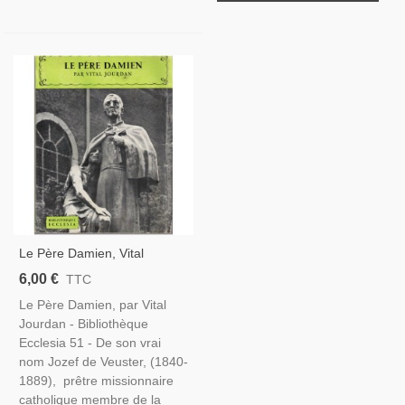
Le Père Damien, Vital
Jourdan, 1958 - Lépreux, Île
6,00 €
TTC
De Molokaï, Hawaï, Etats-
Le Père Damien, par Vital
Unis, Religion, Missionnaire
Jourdan - Bibliothèque
Catholique, Ecclesia
Ecclesia 51 - De son vrai
nom Jozef de Veuster, (1840-
1889), prêtre missionnaire
catholique membre de la