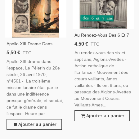
Au Rendez-Vous Des 6 Et 7
Ans, Aiglons-Avettes, 1962 -
4,50 €
Apollo XIII Drame Dans
TTC
Jeunesse Catholique, Fêtes
L'espace, Le Pélerin Du 20e
5,50 €
Au rendez-vous des six et
TTC
Traditionnelles, Fêtes
Siècle, 26 Avril 1970 -
sept ans, Aiglons-Avettes -
Catholiques
Apollo XIII drame dans
Espace, Portugal, Vélo Eddy
Action catholique de
l'espace, Le Pélerin du 20e
Mercks, Dessinateurs BD,
l'Enfance - Mouvement des
siècle, 26 avril 1970,
cœurs vaillants, âmes
n°4561 - La troisième
vaillantes - Ils ont 8 ans, ou
mission lunaire était partie
passage des Aiglons-Avettes
dans une indifférence
au Mouvement Ceours
presque générale, et soudai,
Vaillants Ames...
ce fut le drame dans
l'espace. Heure par...
Ajouter au panier
Ajouter au panier