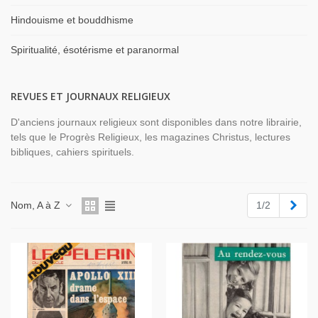
Hindouisme et bouddhisme
Spiritualité, ésotérisme et paranormal
REVUES ET JOURNAUX RELIGIEUX
D'anciens journaux religieux sont disponibles dans notre librairie,
tels que le Progrès Religieux, les magazines Christus, lectures
bibliques, cahiers spirituels.
Suiv
Nom, A à Z
1/2