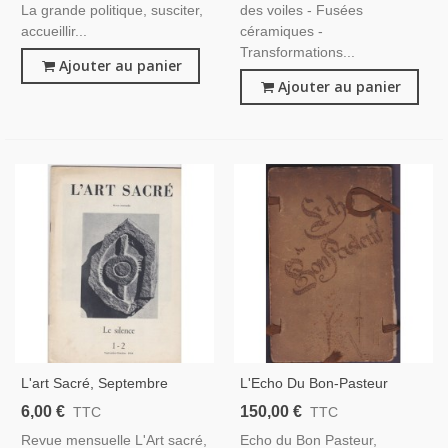
La grande politique, susciter,
des voiles - Fusées
accueillir...
céramiques -
Transformations...
Ajouter au panier
Ajouter au panier
L'art Sacré, Septembre
L'Echo Du Bon-Pasteur
Octobre 1954, Le Silence
Strasbourg, Pensionnat De
6,00 €
150,00 €
TTC
TTC
1896 À 1913 - Revues
Revue mensuelle L'Art sacré,
Echo du Bon Pasteur,
Écoles, Colonies, Écoles