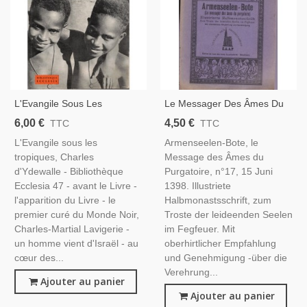
L'Evangile Sous Les
Le Messager Des Âmes Du
Tropiques, Charles
Purgatoire, Armenseelen-
6,00 €
4,50 €
TTC
TTC
D'Ydewalle, 1958 - , Religion,
Boten, 15 Juni 1938 -
L'Evangile sous les
Armenseelen-Bote, le
Missionnaire Catholique,
Revues Alsatiques, Religion
tropiques, Charles
Message des Âmes du
Ecclesia
d'Ydewalle - Bibliothèque
Purgatoire, n°17, 15 Juni
Ecclesia 47 - avant le Livre -
1398. Illustriete
l'apparition du Livre - le
Halbmonastsschrift, zum
premier curé du Monde Noir,
Troste der leideenden Seelen
Charles-Martial Lavigerie -
im Fegfeuer. Mit
un homme vient d'Israël - au
oberhirtlicher Empfahlung
cœur des...
und Genehmigung -über die
Verehrung...
Ajouter au panier
Ajouter au panier