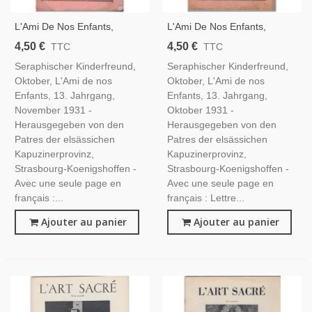
L'Ami De Nos Enfants,
L'Ami De Nos Enfants,
Seraphischer Kinderfreund,
Seraphischer Kinderfreund,
4,50 €
4,50 €
TTC
TTC
November 1931 - Revue
Oktober 1931 - Revue
Seraphischer Kinderfreund,
Seraphischer Kinderfreund,
Alsacienne, Revue
Alsacienne, Revue
Oktober, L'Ami de nos
Oktober, L'Ami de nos
Religieuse Pour La Jeunesse
Religieuse Pour La Jeunesse
Enfants, 13. Jahrgang,
Enfants, 13. Jahrgang,
November 1931 -
Oktober 1931 -
Herausgegeben von den
Herausgegeben von den
Patres der elsässichen
Patres der elsässichen
Kapuzinerprovinz,
Kapuzinerprovinz,
Strasbourg-Koenigshoffen -
Strasbourg-Koenigshoffen -
Avec une seule page en
Avec une seule page en
français :...
français : Lettre...
Ajouter au panier
Ajouter au panier