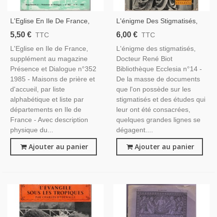
L'Eglise En Ile De France,
L'énigme Des Stigmatisés,
Maisons De Prière Et
René Biot, 1955 -
5,50 €
6,00 €
TTC
TTC
D'accueil, 1985 - Liste Des
Catholicisme, Stigmates,
L'Eglise en Ile de France,
L'énigme des stigmatisés,
Églises, Paroissiens Ile De
Ecclesia, Lectures
supplément au magazine
Docteur René Biot
France
Chrétiennes
Présence et Dialogue n°352
Bibliothèque Ecclesia n°14 -
1985 - Maisons de prière et
De la masse de documents
d'accueil, par liste
que l'on possède sur les
alphabétique et liste par
stigmatisés et des études qui
départements en Ile de
leur ont été consacrées,
France - Avec description
quelques grandes lignes se
physique du...
dégagent....
Ajouter au panier
Ajouter au panier