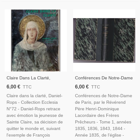
Claire Dans La Clarté,
Conférences De Notre-Dame
Daniel-Rops, 1962 -
De Paris Tome 1, 1857,
6,00 €
6,00 €
TTC
TTC
Biographie Sainte Claire,
Henri-Dominique Lacordaire
Claire dans la clarté, Daniel-
Conférences de Notre-Dame
Catholicisme, Ecclesia
Rops - Collection Ecclesia
de Paris, par le Révérend
N°72 - Daniel-Rops retrace
Père Henri-Dominique
avec émotion la jeunesse de
Lacordaire des Frères
Sainte Claire, sa décision de
Prêcheurs - Tome 1, années
quitter le monde et, suivant
1835, 1836, 1843, 1844 -
l'exemple de François
Année 1835, de l'église -