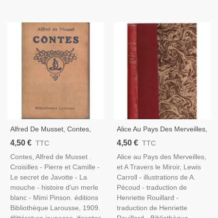
Alfred De Musset, Contes,
Alice Au Pays Des Merveilles,
1909 - Littérature XIXe S.
A Travers Le Miroir, Lewis
4,50 €
4,50 €
TTC
TTC
Bibliothèque Larousse
Carroll, 1948 -, Contes,
Contes, Alfred de Musset .
Alice au Pays des Merveilles,
Littérature Anglaise,
Croisilles - Pierre et Camille -
et A Travers le Miroir, Lewis
Fantastique
Le secret de Javotte - La
Carroll - illustrations de A.
mouche - histoire d'un merle
Pécoud - traduction de
blanc - Mimi Pinson. éditions
Henriette Rouillard -
Bibliothèque Larousse, 1909.
traduction de Henriette
#littérature jeunesse, #contes
Rouillard - Bibliothèque