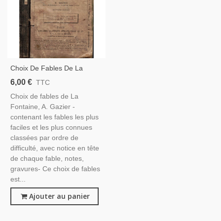
Choix De Fables De La
Fontaine, Gazier, 1890 -,
6,00 €
TTC
Littérature XVIIe S.,
Choix de fables de La
Littérature Jeunesse,
Fontaine, A. Gazier -
contenant les fables les plus
faciles et les plus connues
classées par ordre de
difficulté, avec notice en tête
de chaque fable, notes,
gravures- Ce choix de fables
est...
Ajouter au panier