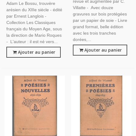
revue et augmentée par C.
Adam Le Bossu, trouvère
Théâtre, Littérature Moyen
Villatte - Avec douze
arésien du XIIIe siècle - édité
Age,
gravures sur bois protégées
par Ernest Langlois -
par un papier de soie - Livre
Collection Les Classiques
grand format, belle édition
français du Moyen Age, sous
avec les trois tranches
la direction de Mario Roques
dorées,...
- L'auteur : il est né vers...
Ajouter au panier
Ajouter au panier