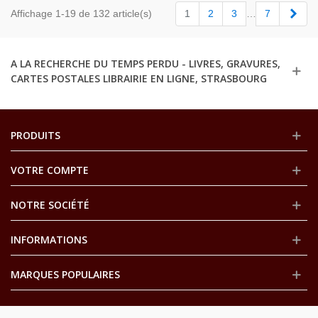
Suiv
Affichage 1-19 de 132 article(s)
1
2
3
…
7
A LA RECHERCHE DU TEMPS PERDU - LIVRES, GRAVURES,
CARTES POSTALES LIBRAIRIE EN LIGNE, STRASBOURG
PRODUITS
VOTRE COMPTE
NOTRE SOCIÉTÉ
INFORMATIONS
MARQUES POPULAIRES