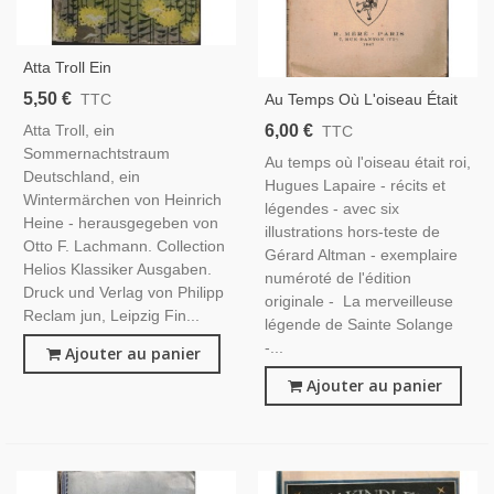
Atta Troll Ein
Sommersnachtstraum
5,50 €
Au Temps Où L'oiseau Était
TTC
Deutschland, Heinrich Heine,
Roi, Hugues Lapaire, 1947 -,
6,00 €
Atta Troll, ein
TTC
1917 - Litteratur, Märchen,
Berry, Contes Et Légendes, ,
Sommernachtstraum
Helios Klassiker Ausgaben
Au temps où l'oiseau était roi,
Deutschland, ein
Hugues Lapaire - récits et
Wintermärchen von Heinrich
légendes - avec six
Heine - herausgegeben von
illustrations hors-teste de
Otto F. Lachmann. Collection
Gérard Altman - exemplaire
Helios Klassiker Ausgaben.
numéroté de l'édition
Druck und Verlag von Philipp
originale - La merveilleuse
Reclam jun, Leipzig Fin...
légende de Sainte Solange
-...
Ajouter au panier
Ajouter au panier