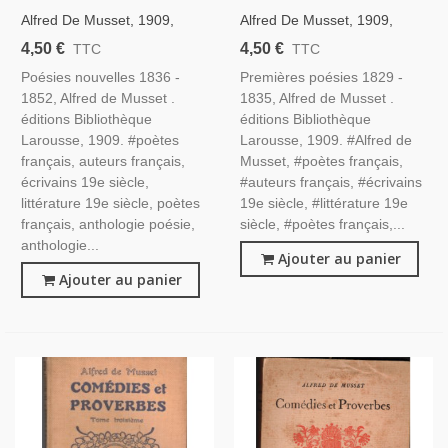
Alfred De Musset, 1909,
Alfred De Musset, 1909,
Poésies Nouvelles 1836-
Premières Poésies 1829-
4,50 €
4,50 €
TTC
TTC
1852 - Littérature XIXe S.
1835 - Littérature XIXe S.
Poésies nouvelles 1836 -
Premières poésies 1829 -
Poètes, Bibliothèque
Poètes, Bibliothèque
1852, Alfred de Musset .
1835, Alfred de Musset .
Larousse
Larousse
éditions Bibliothèque
éditions Bibliothèque
Larousse, 1909. #poètes
Larousse, 1909. #Alfred de
français, auteurs français,
Musset, #poètes français,
écrivains 19e siècle,
#auteurs français, #écrivains
littérature 19e siècle, poètes
19e siècle, #littérature 19e
français, anthologie poésie,
siècle, #poètes français,...
anthologie...
Ajouter au panier
Ajouter au panier