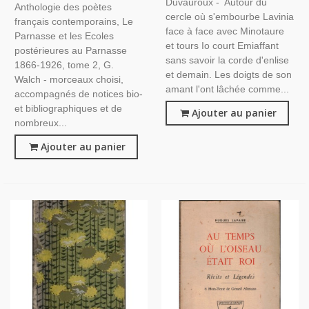
Duvauroux - Autour du
Anthologie des poètes
Postérieures, Walch, 1932 -
cercle où s'embourbe Lavinia
français contemporains, Le
Poètes, Poésie, Poèmes,
face à face avec Minotaure
Parnasse et les Ecoles
et tours Io court Emiaffant
postérieures au Parnasse
sans savoir la corde d'enlise
1866-1926, tome 2, G.
et demain. Les doigts de son
Walch - morceaux choisi,
amant l'ont lâchée comme...
accompagnés de notices bio-
et bibliographiques et de
Ajouter au panier
nombreux...
Ajouter au panier