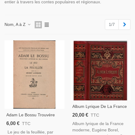
entier à travers les contes populaires et régionaux.
Suiv
Nom, A à Z
1/7
Album Lyrique De La France
Moderne, Eugène Borel,
20,00 €
Adam Le Bossu Trouvère
TTC
1885 - 12 Gravures,
Artésien Du XIIIe S, Le Jeu
6,00 €
Album lyrique de la France
TTC
Anthologie Littérature Lyrique
De La Feuillée, 1968 -,
moderne, Eugène Borel,
XIXe Siècle
Le jeu de la feuillée, par
Classiques Français,