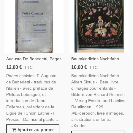
Augusto De Benedetti, Pages
Baumkindleins Nachtfahrt,
Choisies, 1934 - Poète
Albert Sixtus, 1929 - Kinder
12,00 €
10,00 €
TTC
TTC
Italien, Romancier Italien,
Litteratur, Märchen, Contes,
Pages choisies, F. Augusto
Baumkindleins Nachtfahrt,
Littérature Italienne
Livres D'images
de Benedetti - traduites de
Albert Sixtus - Beau livre
l'italien - avec préface de
d'images pour enfants -
Philéas Lebesgue, et
Bildern von Richard Heinrich
introduction de Raoul
- Verlag Ensslin und Laiblins,
Follereau, président de la
Reutlingen, 1929
Ligue de l'Union Latine - I.
.#Bilderbuch, livre d'images,
Proses - Dal riso al planto :...
#illustrations enfants,
#Kinder...
Ajouter au panier