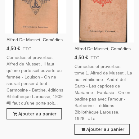
Alfred De Musset, Comédies
Et Proverbes, 1909 -
4,50 €
Alfred De Musset, Comédies
TTC
Littérature XIXe S. Théâtre
Et Proverbes, T1, 1928 -
4,50 €
Comédies et proverbes,
TTC
XIXe S., Bibliothèque
Littérature XIXe S. Théâtre
Alfred de Musset . Il faut
Larousse
Comédies et proverbes,
XIXe S., Bibliothèque
qu'une porte soit ouverte ou
tome 1, Alfred de Musset . La
Larousse
fermée - Louison - On ne
nuit vénitienne - André del
saurait penser à tout -
Sarto - Les caprices de
Carmosine - Bettine. éditions
Marianne - Fantasio - On en
Bibliothèque Larousse, 1909.
badine pas avec l'amour -
#Il faut qu'une porte soit...
Barberine - éditions
Bibliothèque Larousse,
Ajouter au panier
1928. #La...
Ajouter au panier