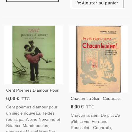
Ajouter au panier
Cent Poèmes D'amour Pour
Un Siècle Nouveau, Albine
6,00 €
Chacun La Sien, Couarails
TTC
Novarino, 2000 - Anthologie
Chroniques Souvenirs,
6,00 €
Cent poèmes d'amour pour
TTC
Poésie, Poésie, Poètes, Mots
Fernand Rousselot, 1933 -,
un siècle nouveau, Textes
D'amour,
Chacun la sien, De p'tit z'à
Lorraine, Régionalisme,
réunis par Albine Novarino et
p'tit, la vie, Fernand
Contes Populaires,
Béatrice Mandopoulos,
Rousselot - Couarails,
photos de Michel Maïofiss.