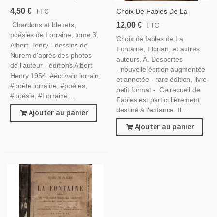
Poésies De Lorraine, Albert
4,50 €
Choix De Fables De La
TTC
Henry, 1954 - Poète Lorrain,
Fontaine, Florian Et Autres
12,00 €
Chardons et bleuets,
TTC
Auteurs, A. Desportes 1856 -,
poésies de Lorraine, tome 3,
Choix de fables de La
Littérature XVIIe S.,
Albert Henry - dessins de
Fontaine, Florian, et autres
Littérature Jeunesse,
Nurem d'après des photos
auteurs, A. Desportes
de l'auteur - éditions Albert
- nouvelle édition augmentée
Henry 1954. #écrivain lorrain,
et annotée - rare édition, livre
#poète lorraine, #poètes,
petit format - Ce recueil de
#poésie, #Lorraine,...
Fables est particulièrement
destiné à l'enfance. Il...
Ajouter au panier
Ajouter au panier