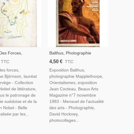
Des Forces,
Balthus, Photographie
ne Björnson, 1964,
Mapplethorpe, David
4,50 €
TTC
TTC
on Des Prix Nobel De
Hockney, Orientalismes,
des forces,
Exposition Balthus,
re - Écrivains
Cocteau, Liège - Beaux Arts
ne Björnson, lauréat
photographie Mapplethorpe,
ns, Norvège
Magazine N°7 Nov 1983
rvège - Collection
Orientalismes, exposition
Nobel de littérature,
Jean Cocteau, Beaux Arts
ous le patronage de
Magazine n°7 novembre
ie suédoise et de la
1983 - Mensuel de l'actualité
n Nobel - Belle
des arts - Photographie,
alisée par les...
David Hockney,
photocollages...