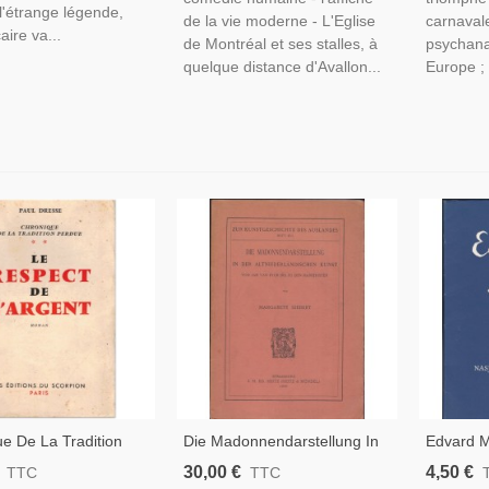
 l'étrange légende,
de la vie moderne - L'Eglise
carnavale
aire va...
de Montréal et ses stalles, à
psychana
quelque distance d'Avallon...
Europe ; l
e De La Tradition
Die Madonnendarstellung In
Edvard M
 T2 Le Respect De
Der Altniederländischen
Nasjonalg
30,00 €
4,50 €
TTC
TTC
, Paul Dresse, 1957 -
Kunst, Siebert, 1906 - Art
Peintres,