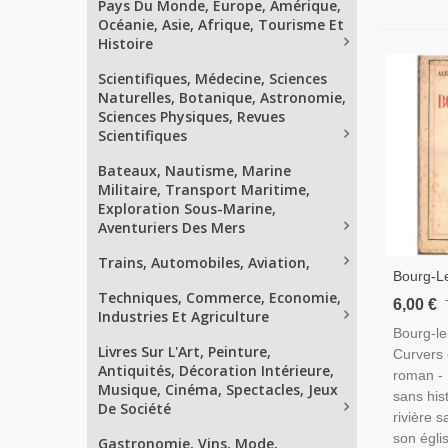
Pays Du Monde, Europe, Amérique,
Océanie, Asie, Afrique, Tourisme Et
Histoire
Scientifiques, Médecine, Sciences
Naturelles, Botanique, Astronomie,
Sciences Physiques, Revues
Scientifiques
Bateaux, Nautisme, Marine
Militaire, Transport Maritime,
Exploration Sous-Marine,
Aventuriers Des Mers
Trains, Automobiles, Aviation,
Bourg-Le
Techniques, Commerce, Economie,
Curvers 
6,00 €
Industries Et Agriculture
1937 - B
Bourg-le
Religios
Livres Sur L'Art, Peinture,
Curvers 
Antiquités, Décoration Intérieure,
roman - 
Musique, Cinéma, Spectacles, Jeux
sans his
De Société
rivière s
son églis
Gastronomie, Vins, Mode,