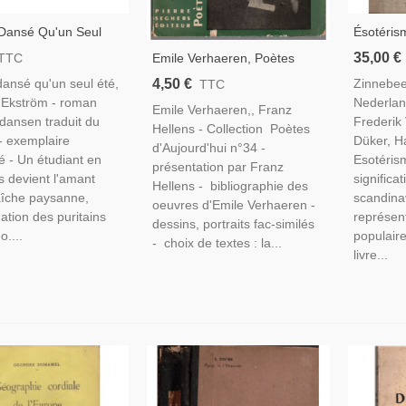
 Dansé Qu'un Seul
Ésotéris
 Olof Ekström, 1953 -
Scandina
35,00 €
Emile Verhaeren, Poètes
TTC
Adolescentes, Suède,
Néerland
D'aujourd'hui, Franz Hellens,
4,50 €
 dansé qu'un seul été,
Zinnebee
TTC
950, Écrivain
In Neder
1952 - Poète Belge, Poète
 Ekström - roman
Nederlan
Heemske
Emile Verhaeren,, Franz
Flamand,poésie,
ansen traduit du
Frederik
Ésotéris
Hellens - Collection Poètes
- exemplaire
Düker, H
d'Aujourd'hui n°34 -
 - Un étudiant en
Esotéris
présentation par Franz
 devient l'amant
significa
Hellens - bibliographie des
aîche paysanne,
scandinav
oeuvres d'Emile Verhaeren -
nation des puritains
représent
dessins, portraits fac-similés
o....
populair
- choix de textes : la...
livre...