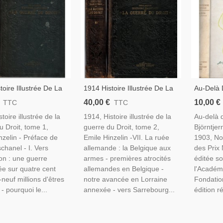
toire Illustrée De La
1914 Histoire Illustrée De La
Au-Delà 
u Droit T1, Emile
Guerre Du Droit T2, Emile
Björntjer
40,00 €
10,00 €
TTC
TTC
, 1916 - Guerre 1914-
Hinzelin, 1916 - Guerre 1914-
Collecti
toire illustrée de la
1914, Histoire illustrée de la
Au-delà 
lations
1918, Bataille De La Marne,
Littératu
u Droit, tome 1,
guerre du Droit, tome 2,
Björntjer
ionales XXe
Guerre Mondiale
Norvégie
nzelin - Préface de
Emile Hinzelin -VII. La ruée
1903, No
chanel - I. Vers
allemande : la Belgique aux
des Prix 
ion : une guerre
armes - premières atrocités
éditée s
e sur quatre cent
allemandes en Belgique -
l'Académ
-neuf millions d'êtres
notre avancée en Lorraine
Fondatio
- pourquoi le...
annexée - vers Sarrebourg...
édition ré