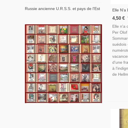
Russie ancienne U.R.S.S. et pays de l'Est
Elle N'a
Été, Per
4,50 €
Amours 
Elle n'a
Années 1
Per Olof
Suédois
Sommard
suédois 
numéroté
vacances
d'une fr
à l'indig
de Hellm