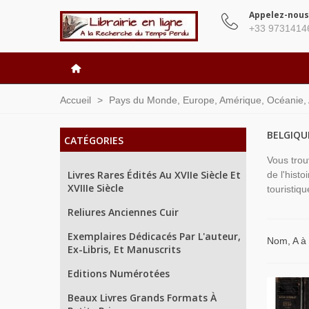
Appelez-nous
+33 9731414
Accueil
>
Pays du Monde, Europe, Amérique, Océanie, As
BELGIQU
CATÉGORIES
Vous trou
Livres Rares Édités Au XVIIe Siècle Et
de l'histo
XVIIIe Siècle
touristiq
Reliures Anciennes Cuir
Exemplaires Dédicacés Par L'auteur,
Nom, A à
Ex-Libris, Et Manuscrits
Editions Numérotées
Beaux Livres Grands Formats À