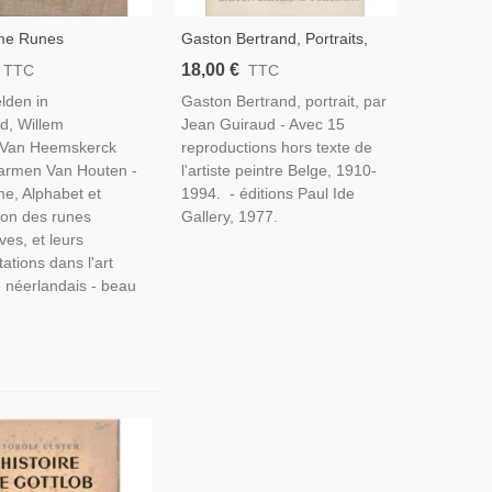
me Runes
Gaston Bertrand, Portraits,
ves Art Populaire
Jean Guiraud, 1977 - Art,
18,00 €
TTC
TTC
ais - Zinnebeelden
Peintres, Art
lden in
Gaston Bertrand, portrait, par
land, Van
Moderne,Belgique
d, Willem
Jean Guiraud - Avec 15
rck 1942 -
 Van Heemskerck
reproductions hors texte de
me, Pays-Bas
armen Van Houten -
l'artiste peintre Belge, 1910-
me, Alphabet et
1994. - éditions Paul Ide
tion des runes
Gallery, 1977.
es, et leurs
ations dans l'art
e néerlandais - beau