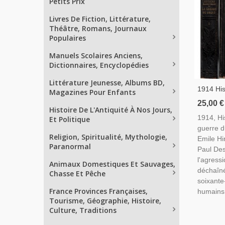
Petits Prix
Livres De Fiction, Littérature,
Théâtre, Romans, Journaux
Populaires
Manuels Scolaires Anciens,
Dictionnaires, Encyclopédies
Littérature Jeunesse, Albums BD,
1914 His
Magazines Pour Enfants
Guerre D
25,00 €
Histoire De L'Antiquité À Nos Jours,
Hinzelin
1914, His
Et Politique
1918, Re
guerre d
Internat
Religion, Spiritualité, Mythologie,
Emile Hi
Paranormal
Paul Des
l'agress
Animaux Domestiques Et Sauvages,
déchaîné
Chasse Et Pêche
soixante
France Provinces Françaises,
humains 
Tourisme, Géographie, Histoire,
Culture, Traditions