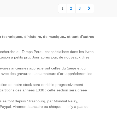
Suivant
1
2
3
 techniques, d'histoire, de musique.. et tant d'autres
a Recherche du Temps Perdu est spécialisée dans les livres
asion à petits prix. Jour après jour, de nouveaux titres
avures anciennes apprécieront celles du Siège et du
avec des gravures. Les amateurs d'art apprécieront les
ection de notre stock sera enrichie progressivement.
partitions des années 1930 : cette section sera créée
ns se font depuis Strasbourg, par Mondial Relay,
 Paypal, virement bancaire ou chèque. . Il n'y a pas de