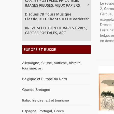
CARTES POSTALES, PHILATELIE,
Le respe
IMAGES PIEUSES, VIEUX PAPIERS
Dédicacé
2, Chron
Histoire
Disques 78 Tours Musique
Perdue, 
Classique Et Chanteurs De Variétés
exemplai
Dresse :
BREVE SELECTION DE RARES LIVRES,
Lorraine
CARTES POSTALES, ART
belge, 
en desso
EUROPE ET RUSSIE
Allemagne, Suisse, Autriche, histoire,
tourisme, art
Belgique et Europe du Nord
Grande Bretagne
Italie, histoire, art et tourisme
Espagne, Portugal, Grèce