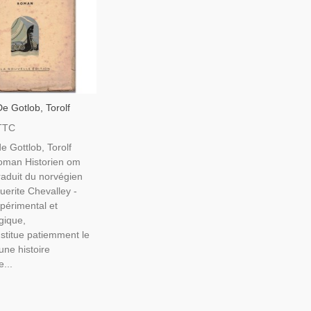
De Gotlob, Torolf
46 - Thriller,
TTC
e Et Finance Guerre
de Gottlob, Torolf
 Écrivain Norvégien
roman Historien om
raduit du norvégien
uerite Chevalley -
expérimental et
gique,
nstitue patiemment le
une histoire
...