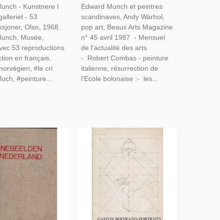
unch - Kunstnere I
Edward Munch et peintres
La Villette - Beaux Arts
alleriet - 53
scandinaves, Andy Warhol,
Magazine N° 45 Av 1987 -
sjoner, Olso, 1968.
pop art, Beaux Arts Magazine
Munch, Musée,
n° 45 avril 1987 - Mensuel
avec 53 reproductions
de l'actualité des arts
ction en français.
- Robert Combas - peinture
norvégien, #le cri
italienne, résurrection de
uch, #peinture...
l'Ecole bolonaise :- les...