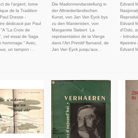
ct de l'argent, tome
Die Madonnendarstellung in
Edvard M
 Par Paul Dresse,
Sacré, Peintres Flamands,
ique de la Tradition
der Altniederländischen
Nasjonalg
 Belgique
Pays-Bas, Hollande,
Paul Dresse -
Kunst, von Jan Van Eyck bys
Reproduk
re dédicacé par Paul
zu den Manieristen, von
Edvard 
 "A "La Croix de
Margarete Siebert La
d'Oslo, 
", cet essai de Saga
représentation de la Vierge
- Introdu
en hommage." Avec,
dans l'Art Primitif flamand, de
#peintre 
us, un tampon :...
Jan Van Eyck jusqu'aux...
Edvard M