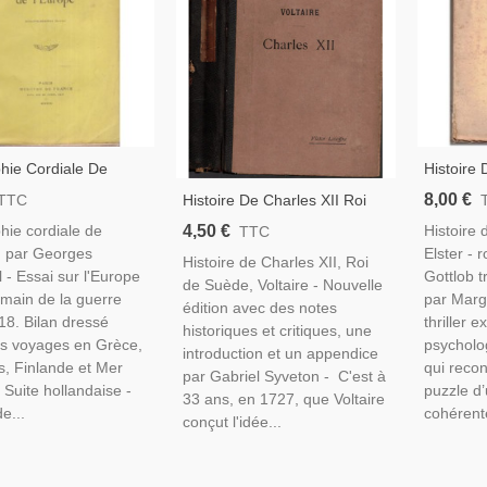
hie Cordiale De
Histoire 
e, Georges Duhamel -
Elster, 19
8,00 €
Histoire De Charles XII Roi
TTC
s Internationales
Politiqu
De Suède, Voltaire, Gabriel
4,50 €
ie cordiale de
Histoire 
TTC
1939/45,
Syveton, 1900 - Littérature
, par Georges
Elster - 
Histoire de Charles XII, Roi
XVIIIe, Histoire Monarchie,
- Essai sur l'Europe
Gottlob t
de Suède, Voltaire - Nouvelle
main de la guerre
par Marg
édition avec des notes
8. Bilan dressé
thriller 
historiques et critiques, une
es voyages en Grèce,
psycholo
introduction et un appendice
, Finlande et Mer
qui reco
par Gabriel Syveton - C'est à
 Suite hollandaise -
puzzle d’
33 ans, en 1727, que Voltaire
e...
cohérente
conçut l'idée...