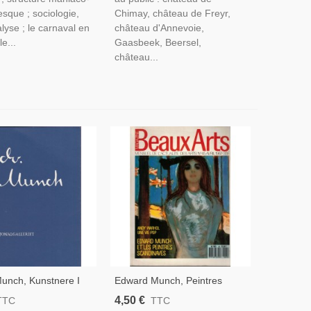
sque ; sociologie,
Chimay, château de Freyr,
lyse ; le carnaval en
château d'Annevoie,
e...
Gaasbeek, Beersel,
château...
unch, Kunstnere I
Edward Munch, Peintres
alleriet Oslo, 1968 -
Scandinaves, Andy Warhol,
4,50 €
TTC
TTC
 Art, Norvège
Pop Art, Photographie 19e S,