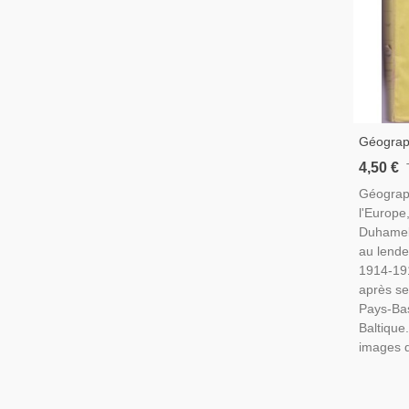
Géograp
L'Europ
4,50 €
Relation
Géograph
1930
l'Europe
Duhamel 
au lende
1914-191
après s
Pays-Bas
Baltique.
images d