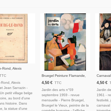
-Rond, Alexis
Et Jean Sarrazin,
Bruegel Peinture Flamande,
Carnaval
TTC
elgique 1930,
Bourgogne, Églises D'Orient,
Bâle, Car
4,50 €
4,50 €
-Rond, Alexis
TTC
ité Populaire
Affiches, , - Jardin Des Arts
Masques 
et Jean Sarrazin -
Jardin des arts n°59
Jardin d
N°59 Sep 1959
Jardin D
Un petit village belge
septembre 1959 - revue
1961 - r
1961 -
toire, au bord d'une
mensuelle - Pierre Bruegel,
festivité
ans histoire. Dans
Bruegel le Vieux, peintre de la
carnaval :
e, la statue d'une
comédie humaine - l'affiche
triomphe