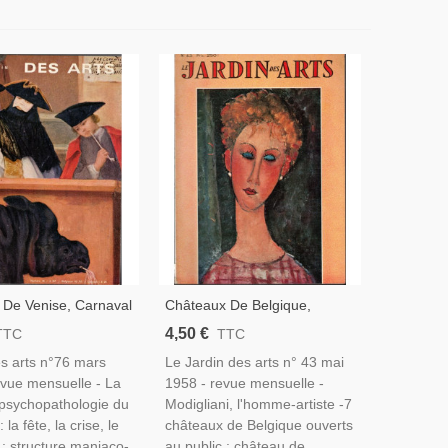
 De Venise, Carnaval
Châteaux De Belgique,
naval Rio Brésil,
Napoléon Bonaparte,
4,50 €
TTC
TTC
De Carnaval, -
Modigliani, Egypte Antique,
es arts n°76 mars
Le Jardin des arts n° 43 mai
es Arts N°76 Mars
Architectes,- Le Jardin Des
evue mensuelle - La
1958 - revue mensuelle -
Arts N°43 Mai 1958 -,
, psychopathologie du
Modigliani, l'homme-artiste -7
 la fête, la crise, le
châteaux de Belgique ouverts
 ; structure maniaco-
au public : château de