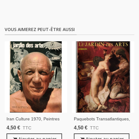
VOUS AIMEREZ PEUT-ÊTRE AUSSI
Iran Culture 1970, Peintres
Paquebots Transatlantiques,
Italiens Tiepelo, Picasso,
Églises Bourgogne, Forêts
4,50 €
4,50 €
TTC
TTC
Japon, Bourgogne, - Le
Ile-De-France, Tapisserie
Jardin Des Arts N°204 Mars
Ajouter au panier
D'Angers, - Le Jardin Des
Ajouter au panier