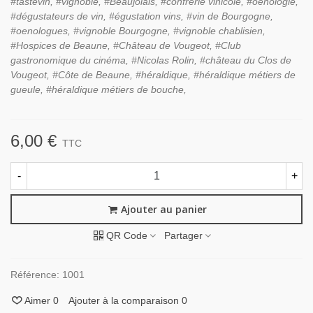
#tastevin, #vignoble, #Beaujolais, #confrérie vinicole, #oenologie,
#dégustateurs de vin, #égustation vins, #vin de Bourgogne,
#oenologues, #vignoble Bourgogne, #vignoble chablisien,
#Hospices de Beaune, #Château de Vougeot, #Club
gastronomique du cinéma, #Nicolas Rolin, #château du Clos de
Vougeot, #Côte de Beaune, #héraldique, #héraldique métiers de
gueule, #héraldique métiers de bouche,
6,00 €
TTC
-
+
Ajouter au panier
QR Code
Partager
Référence:
1001
Aimer
0
Ajouter à la comparaison
0