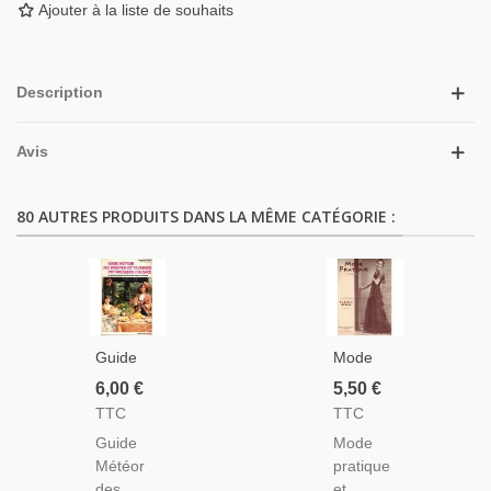
Ajouter à la liste de souhaits
Description
Avis
80 AUTRES PRODUITS DANS LA MÊME CATÉGORIE :
Guide
Mode
Météor
Pratique
6,00 €
5,50 €
Des
Et
TTC
TTC
Winstubs
Françoise
Guide
Mode
Et
Réunies,
Météor
pratique
Tavernes
12 Déc
des
et