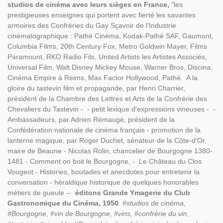
studios de cinéma avec leurs sièges en France,
"les
prestigieuses enseignes qui portent avec fierté les savantes
armoires des Confréries du Gay Sçavoir de l'Industrie
cinématographique : Pathé Cinéma, Kodak-Pathé SAF, Gaumont,
Columbia Films, 20th Century Fox, Metro Goldwin Mayer, Films
Paramount, RKO Radio Fils, United Artists les Artistes Associés,
Universal Film, Walt Disney Mickey Mouse, Warner Bros, Discina,
Cinéma Empire à Reims, Max Factor Hollywood, Pathé. A la
gloire du tastevin film et propagande, par Henri Charrier,
président de la Chambre des Lettres et Arts de la Confrérie des
Chevaliers du Tastevin - - petit lexique d'expressions vineuses - -
Ambassadeurs, par Adrien Rémaugé, président de la
Confédération nationale de cinéma français - promotion de la
lanterne magique, par Roger Duchet, sénateur de la Côte-d'Or,
maire de Beaune - Nicolas Rolin, chancelier de Bourgogne 1380-
1481 - Comment on boit le Bourgogne, - Le Château du Clos
Vougeot - Histories, boutades et anecdotes pour entretenir la
conversation - héraldique historique de quelques honorables
métiers de gueule --
éditons Grande Ymagerie du Club
Gastronomique du Cinéma, 1950
.
#studios de cinéma,
#Bourgogne, #vin de Bourgogne, #vins, #confrérie du vin,