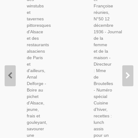
Pittoresques
1936
winstubs
Françoise
D'Alsace,
N°50 -
et
réunies,
1983 -
Mode
tavernes
N°50 12
Restaurants,
1930,
pittoresques
décembre
Cuisine
Magazines
d'Alsace
1936 - Journal
Régionale,
Mode,
et des
de la
Tourisme,
Couture,
restaurants
femme
Bière,
Recettes
alsaciens
et de la
Vins,
Cuisine
de Paris
maison -
D'hiver
et
Directeur
d'ailleurs,
: Mme
Arnal
de
Delforge -
Broutelles
Boire au
- Numéro
pichet
spécial
d'Alsace,
Cuisine
jeune,
d'hiver,
frais et
recettes :
gouleyant,
lunch
savourer
assis
une
pour un