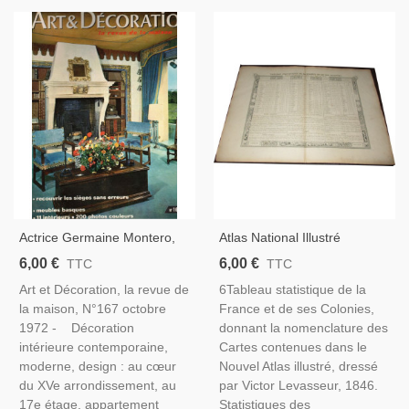
Actrice Germaine Montero,
Atlas National Illustré
Maison Ted Lapidus, Sièges
Levasseur 1846, Tableau
6,00 €
6,00 €
TTC
TTC
Tapissés, Meubles Basques,
Statistique De La France Et
Art et Décoration, la revue de
6Tableau statistique de la
Yves Ruhlmann - Art Et
De Ses Colonies, Des
la maison, N°167 octobre
France et de ses Colonies,
Décoration N°167 1972
Départements
1972 - Décoration
donnant la nomenclature des
intérieure contemporaine,
Cartes contenues dans le
moderne, design : au cœur
Nouvel Atlas illustré, dressé
du XVe arrondissement, au
par Victor Levasseur, 1846.
17e étage, appartement
Statistiques des