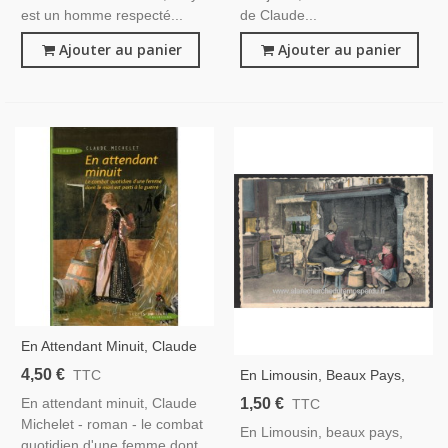
est un homme respecté...
de Claude...
Ajouter au panier
Ajouter au panier
En Attendant Minuit, Claude
Michelet, 2005 -, Corrèze,
4,50 €
En Limousin, Beaux Pays,
TTC
Guerre 1914 1918, Soldats
Braves Gens, Poème En
1,50 €
En attendant minuit, Claude
TTC
Sur Le Front, Paysannes
Patois Limousin De Jean
Michelet - roman - le combat
Seules À L'arrière
En Limousin, beaux pays,
Rebler - Cartes Postales
quotidien d'une femme dont