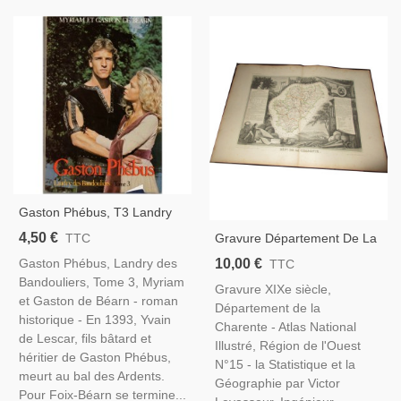
Gaston Phébus, T3 Landry
Des Bandouliers, Myriam Et
4,50 €
Gravure Département De La
TTC
Gaston De Béarn, 1979 -
Charente 1846, Levasseur, -
10,00 €
Gaston Phébus, Landry des
TTC
Roman Historique, Béarn,
Atlas National Illustré, Cartes
Bandouliers, Tome 3, Myriam
Moyen Age
Gravure XIXe siècle,
Géographiques,
et Gaston de Béarn - roman
Département de la
historique - En 1393, Yvain
Charente - Atlas National
de Lescar, fils bâtard et
Illustré, Région de l'Ouest
héritier de Gaston Phébus,
N°15 - la Statistique et la
meurt au bal des Ardents.
Géographie par Victor
Pour Foix-Béarn se termine...