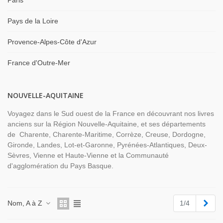
Paris
Pays de la Loire
Provence-Alpes-Côte d'Azur
France d'Outre-Mer
NOUVELLE-AQUITAINE
Voyagez dans le Sud ouest de la France en découvrant nos livres
anciens sur la Région Nouvelle-Aquitaine, et ses départements
de Charente, Charente-Maritime, Corrèze, Creuse, Dordogne,
Gironde, Landes, Lot-et-Garonne, Pyrénées-Atlantiques, Deux-
Sèvres, Vienne et Haute-Vienne et la Communauté
d'agglomération du Pays Basque.
Suiv
Nom, A à Z
1/4