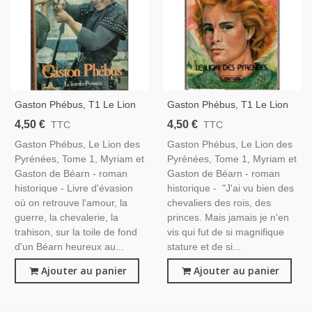
Gaston Phébus, T1 Le Lion
Gaston Phébus, T1 Le Lion
Des Pyrénées, Myriam Et
Des Pyrénées, Myriam Et
4,50 €
4,50 €
TTC
TTC
Gaston De Béarn, 1978 -
Gaston De Béarn, 1978 -
Gaston Phébus, Le Lion des
Gaston Phébus, Le Lion des
Roman Historique, Béarn,
Roman Historique, Béarn,
Pyrénées, Tome 1, Myriam et
Pyrénées, Tome 1, Myriam et
Moyen Age
Roman Moyen Age
Gaston de Béarn - roman
Gaston de Béarn - roman
historique - Livre d'évasion
historique - "J'ai vu bien des
où on retrouve l'amour, la
chevaliers des rois, des
guerre, la chevalerie, la
princes. Mais jamais je n'en
trahison, sur la toile de fond
vis qui fut de si magnifique
d'un Béarn heureux au...
stature et de si...
Ajouter au panier
Ajouter au panier