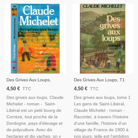
Des Grives Aux Loups,
Des Grives Aux Loups, T1
Claude Michelet, 1991 -,
Les Gens De Saint-Libéral,
4,50 €
4,50 €
TTC
TTC
Corrèze, Paysannerie, Saga
Claude Michelet, 1979-,
Des grives aux loups, Claude
Des grives aux loups, tome 1
Familiale,
Corrèze, Paysannerie, Saga
Michelet - roman - Saint-
Les gens de Saint-Libéral,
Familiale,
Libéral est un petit bourg de
Claude Michelet - roman -
Corrèze, tout proche de la
Raconter, à travers l'histoire
Dordogne, pays d'élevage et
d'une famille, l'histoire d'un
de polyculture. Avec dix
village de France de 1900 à
hectares et dix vaches, on y
nos jours, telle est l'ambition