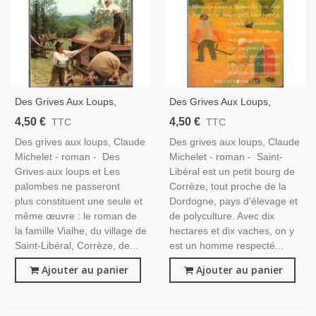
Des Grives Aux Loups,
Des Grives Aux Loups,
Claude Michelet, 1979 -,
Claude Michelet, 1991 -,
4,50 €
4,50 €
TTC
TTC
Corrèze, Paysannerie, Saga
Corrèze, Paysannerie, Saga
Des grives aux loups, Claude
Des grives aux loups, Claude
Familiale,
Familiale,
Michelet - roman - Des
Michelet - roman - Saint-
Grives aux loups et Les
Libéral est un petit bourg de
palombes ne passeront
Corrèze, tout proche de la
plus constituent une seule et
Dordogne, pays d'élevage et
même œuvre : le roman de
de polyculture. Avec dix
la famille Vialhe, du village de
hectares et dix vaches, on y
Saint-Libéral, Corrèze, de...
est un homme respecté...
Ajouter au panier
Ajouter au panier