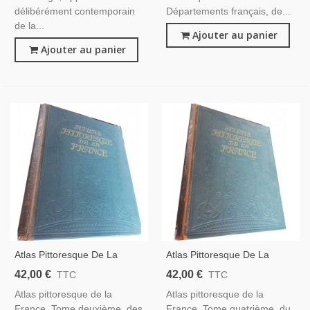
délibérément contemporain
Départements français, de...
de la...
Ajouter au panier
Ajouter au panier
Atlas Pittoresque De La
Atlas Pittoresque De La
France, T2 Côtes-Du-Nord À
France, T4, Du Haut-Rhin À
42,00 €
42,00 €
TTC
TTC
Loire-Inférieure, Onésime
L'Yonne, 1924, Onésime
Atlas pittoresque de la
Atlas pittoresque de la
Reclus - Histoire Des
Reclus - Histoire Des
France, Tome deuxième, des
France, Tome quatrième, du