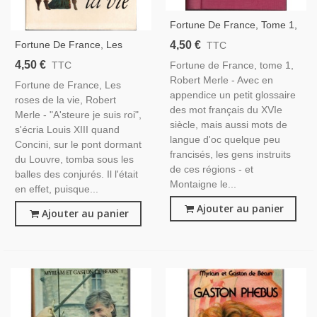
Fortune De France, Tome 1,
Robert Merle, 1978 -
4,50 €
Fortune De France, Les
TTC
Périgord, XVIIe Siècle,
Roses De La Vie, Robert
4,50 €
Fortune de France, tome 1,
TTC
Roman Historique, Saga
Merle, 1995 - Louis XIII,
Robert Merle - Avec en
Familiale,
Fortune de France, Les
Périgord, XVIIe Siècle,
appendice un petit glossaire
roses de la vie, Robert
Roman Historique,
des mot français du XVIe
Merle - "A'steure je suis roi",
siècle, mais aussi mots de
s'écria Louis XIII quand
langue d'oc quelque peu
Concini, sur le pont dormant
francisés, les gens instruits
du Louvre, tomba sous les
de ces régions - et
balles des conjurés. Il l'était
Montaigne le...
en effet, puisque...
Ajouter au panier
Ajouter au panier