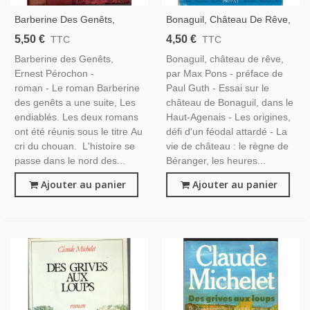
Barberine Des Genêts,
Bonaguil, Château De Rêve,
Ernest Pérochon, 1933 -
Lot-Et-Garonne, Max Pons,
5,50 €
4,50 €
TTC
TTC
Guerre De Vendée,
1972 - Forteresse Moyen
Barberine des Genêts,
Bonaguil, château de rêve,
Chouans, Révolution 1789,
Age,
Ernest Pérochon -
par Max Pons - préface de
Deux-Sèvres, Paysans XVIIIe
roman - Le roman Barberine
Paul Guth - Essai sur le
S, Poitou,
des genêts a une suite, Les
château de Bonaguil, dans le
endiablés. Les deux romans
Haut-Agenais - Les origines,
ont été réunis sous le titre Au
défi d'un féodal attardé - La
cri du chouan. L'histoire se
vie de château : le règne de
passe dans le nord des...
Béranger, les heures...
Ajouter au panier
Ajouter au panier