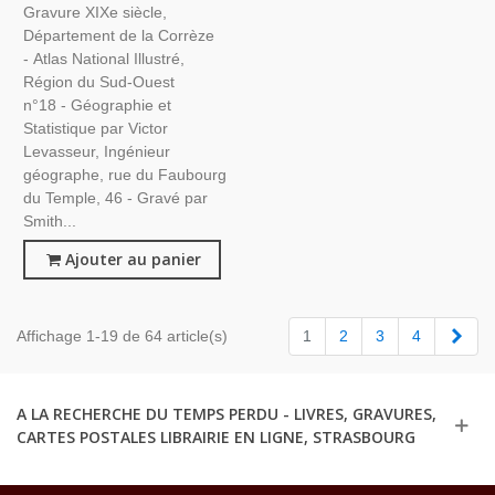
Gravure XIXe siècle,
Département de la Corrèze
- Atlas National Illustré,
Région du Sud-Ouest
n°18 - Géographie et
Statistique par Victor
Levasseur, Ingénieur
géographe, rue du Faubourg
du Temple, 46 - Gravé par
Smith...
Ajouter au panier
Suiv
Affichage 1-19 de 64 article(s)
1
2
3
4
A LA RECHERCHE DU TEMPS PERDU - LIVRES, GRAVURES,
CARTES POSTALES LIBRAIRIE EN LIGNE, STRASBOURG