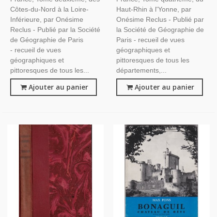
Provinces, Régionalisme
Provinces, Régionalisme
Côtes-du-Nord à la Loire-
Haut-Rhin à l'Yonne, par
Inférieure, par Onésime
Onésime Reclus - Publié par
Reclus - Publié par la Société
la Société de Géographie de
de Géographie de Paris
Paris - recueil de vues
- recueil de vues
géographiques et
géographiques et
pittoresques de tous les
pittoresques de tous les...
départements,...
Ajouter au panier
Ajouter au panier