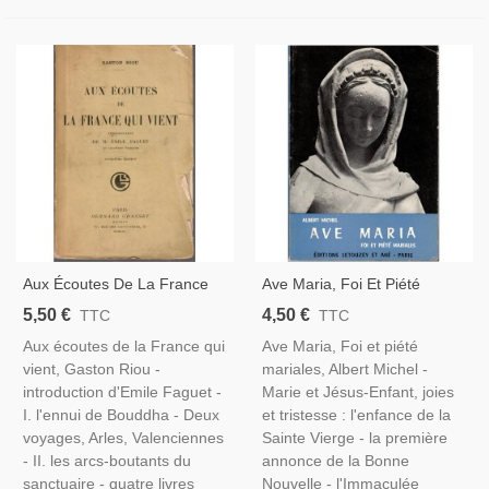
Aux Écoutes De La France
Ave Maria, Foi Et Piété
Qui Vient, Gaston Riou, 1913
Mariales, Albert Michel, 1960
5,50 €
4,50 €
TTC
TTC
- Analyse De La France En
- Sainte Vierge Marie,
Aux écoutes de la France qui
Ave Maria, Foi et piété
1900, Politique, Critique
Biographie Mère De Jésus
vient, Gaston Riou -
mariales, Albert Michel -
Littéraire
introduction d'Emile Faguet -
Marie et Jésus-Enfant, joies
I. l'ennui de Bouddha - Deux
et tristesse : l'enfance de la
voyages, Arles, Valenciennes
Sainte Vierge - la première
- II. les arcs-boutants du
annonce de la Bonne
sanctuaire - quatre livres
Nouvelle - l'Immaculée