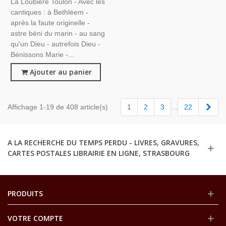
La Loubière Toulon - Avec les
cantiques : à Bethléem -
après la faute originelle -
astre béni du marin - au sang
qu'un Dieu - autrefois Dieu -
Bénissons Marie -...
Ajouter au panier
Suiv
Affichage 1-19 de 408 article(s)
1
2
3
…
22
A LA RECHERCHE DU TEMPS PERDU - LIVRES, GRAVURES,
CARTES POSTALES LIBRAIRIE EN LIGNE, STRASBOURG
PRODUITS
VOTRE COMPTE