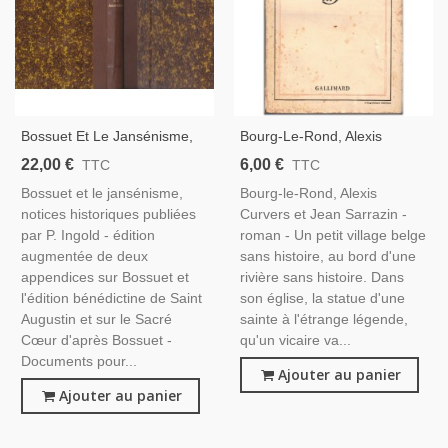
Bossuet Et Le Jansénisme,
Bourg-Le-Rond, Alexis
Bossuet Et L'édition
Curvers Et Jean Sarrazin,
22,00 €
6,00 €
TTC
TTC
Bénédictine De Saint
1937 - Belgique 1930,
Bossuet et le jansénisme,
Bourg-le-Rond, Alexis
Augustin, 1904, Ingold
Religiosité Populaire
notices historiques publiées
Curvers et Jean Sarrazin -
par P. Ingold - édition
roman - Un petit village belge
augmentée de deux
sans histoire, au bord d'une
appendices sur Bossuet et
rivière sans histoire. Dans
l'édition bénédictine de Saint
son église, la statue d'une
Augustin et sur le Sacré
sainte à l'étrange légende,
Cœur d'après Bossuet -
qu'un vicaire va...
Documents pour...
Ajouter au panier
Ajouter au panier