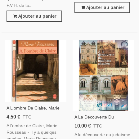
P.V.H. de la...
Ajouter au panier
Ajouter au panier
A L'ombre De Claire, Marie
Rousseau, 1987 -
4,50 €
A La Découverte Du
TTC
Témoignage Vie Au Couvent,
Judaïsme Alsacien, Tourisme
10,00 €
A l'ombre de Claire, Marie
TTC
Vocation
Alsace, 1999 -, Juifs
Rousseau - Il y a quelqes
A la découverte du judaïsme
D'Alsace, Judaïsme,
années, Marie Rousseau