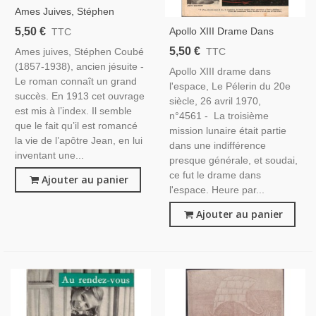
Ames Juives, Stéphen
Coubé, 1909 - Apôtre Jean,
5,50 €
Apollo XIII Drame Dans
TTC
Version Romanesque Des
L'espace, Le Pélerin Du 20e
5,50 €
Ames juives, Stéphen Coubé
TTC
Evangiles
Siècle, 26 Avril 1970 -
(1857-1938), ancien jésuite -
Apollo XIII drame dans
Espace, Portugal, Vélo Eddy
Le roman connaît un grand
l'espace, Le Pélerin du 20e
Mercks, Dessinateurs BD,
succès. En 1913 cet ouvrage
siècle, 26 avril 1970,
est mis à l’index. Il semble
n°4561 - La troisième
que le fait qu’il est romancé
mission lunaire était partie
la vie de l’apôtre Jean, en lui
dans une indifférence
inventant une...
presque générale, et soudai,
ce fut le drame dans
Ajouter au panier
l'espace. Heure par...
Ajouter au panier