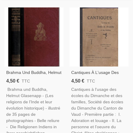
Brahma Und Buddha, Helmut
Cantiques À L'usage Des
Glasenapp, 1926 - Religions
Écoles Du Dimanche, Agence
4,50 €
4,50 €
TTC
TTC
De L'Inde, Indes, Art Hindou,
Des Sociétés Religieuses
Brahma und Buddha,
Cantiques à l'usage des
Bouddhisme, Hindouisme,
Lausanne, 1908 - Partitions
Helmut Glasenapp - (Les
écoles du Dimanche et des
Brahmanisme, Asie,
De Musique, Chants
religions de l'Inde et leur
familles, Société des écoles
évolution historique) - illustré
du Dimanche du Canton de
de 35 pages de
Vaud - Première partie : I.
photographies - Belle reliure
Adoration et louage - II. La
- Die Religionen Indiens in
personne et l'oeuvre du