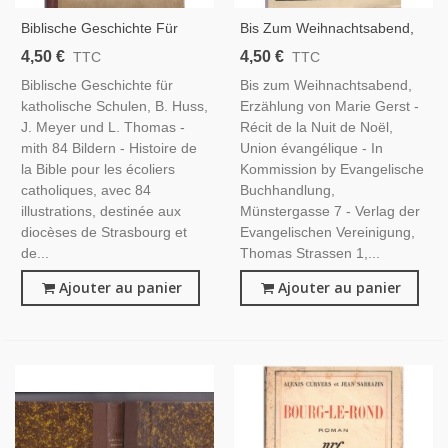
Biblische Geschichte Für
Bis Zum Weihnachtsabend,
Katholische Schulen, Huss
Erzählung Von Marie Gerst,
4,50 €
4,50 €
TTC
TTC
Meyer, 1932 - Catéchisme,
1934 - Noël, Eglise Saint-
Biblische Geschichte für
Bis zum Weihnachtsabend,
Alsatiques, Religion
Thomas Strasbourg
katholische Schulen, B. Huss,
Erzählung von Marie Gerst -
J. Meyer und L. Thomas -
Récit de la Nuit de Noël,
mith 84 Bildern - Histoire de
Union évangélique - In
la Bible pour les écoliers
Kommission by Evangelische
catholiques, avec 84
Buchhandlung,
illustrations, destinée aux
Münstergasse 7 - Verlag der
diocèses de Strasbourg et
Evangelischen Vereinigung,
de...
Thomas Strassen 1,...
Ajouter au panier
Ajouter au panier