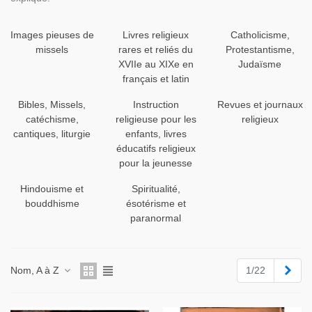
Images pieuses de
Livres religieux
Catholicisme,
missels
rares et reliés du
Protestantisme,
XVIIe au XIXe en
Judaïsme
français et latin
Bibles, Missels,
Instruction
Revues et journaux
catéchisme,
religieuse pour les
religieux
cantiques, liturgie
enfants, livres
éducatifs religieux
pour la jeunesse
Hindouisme et
Spiritualité,
bouddhisme
ésotérisme et
paranormal
Suiv
Nom, A à Z
1/22