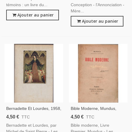
témoins : un livre du...
Conception - l'Annonciation -
Mère...
Ajouter au panier
Ajouter au panier
Bernadette Et Lourdes, 1958,
Bible Moderne, Mundus,
Michel De Saint Pierre -
1892 - Spiritualité, Fin Des
4,50 €
4,50 €
TTC
TTC
Biographie Sainte Bernadette
Religions, Philosophie,
Bernadette et Lourdes, par
Bible moderne, Livre
Michel de Saint Pierre - Les
Premier, Mundus - Les