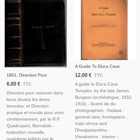
A Guide To Elura Cave
Temples, James Burgess,
12,00 €
1861, Direction Pour
TTC
1929 - Indes, Art Hindou,
Rassurer Dans Leurs Doutes
6,00 €
A guide to Elura Cave
TTC
Bouddhisme, Hindouisme,
Les Âmes Timorées Pour
Temples, by the late James
Brahmanisme,
Direction pour rassurer dans
Vivre Chrétiennement,
Burgess (archéologue, 1832-
leurs doutes les âmes
Quadrupani - Méditations,
1916) - Ilustré de dix
timorées, et Direction
Missel,
photographies : Kailasa :
pratique et morale pour vivre
general view, frontispiece ;
chrétiennement, par le R.P.
main shrine and
Quadrupani, Barnabite -
Dhwajastambha -
traduction nouvelle,
Visvakarma : interior -...
quatrième édition par le