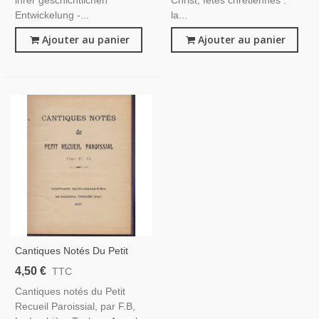
ihrer geschichtlichen
Christ, fêtes chrétiennes :
Entwickelung -...
la...
Ajouter au panier
Ajouter au panier
Cantiques Notés Du Petit
Recueil Paroissial, F.B., La
4,50 €
TTC
Loubière Toulon 1937 -
Cantiques notés du Petit
Partitions, Chants Religieux,
Recueil Paroissial, par F.B,
Catholicisme