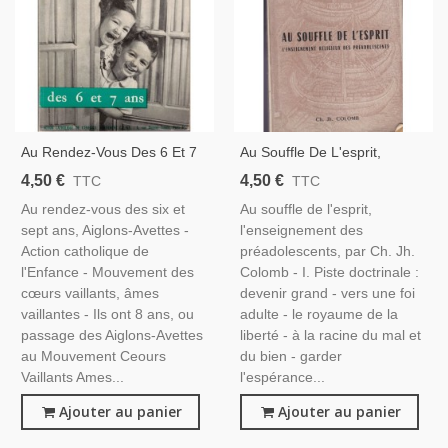
Au Rendez-Vous Des 6 Et 7
Au Souffle De L'esprit,
Ans, Aiglons-Avettes, 1962 -
Enseignement Religieux Des
4,50 €
4,50 €
TTC
TTC
Jeunesse Catholique, Fêtes
Préadolescents, Colomb,
Au rendez-vous des six et
Au souffle de l'esprit,
Traditionnelles, Fêtes
1957 - Catéchisme
sept ans, Aiglons-Avettes -
l'enseignement des
Catholiques
Action catholique de
préadolescents, par Ch. Jh.
l'Enfance - Mouvement des
Colomb - I. Piste doctrinale :
cœurs vaillants, âmes
devenir grand - vers une foi
vaillantes - Ils ont 8 ans, ou
adulte - le royaume de la
passage des Aiglons-Avettes
liberté - à la racine du mal et
au Mouvement Ceours
du bien - garder
Vaillants Ames...
l'espérance...
Ajouter au panier
Ajouter au panier