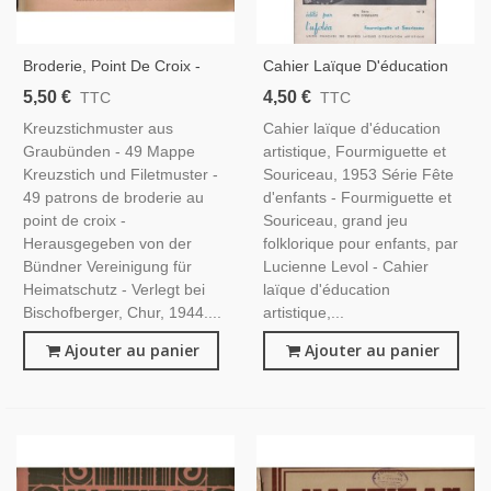
Broderie, Point De Croix -
Cahier Laïque D'éducation
Kreuzstichmuster Aus
Artistique, Fourmiguette Et
5,50 €
4,50 €
TTC
TTC
Graubünden, 1944 - Patrons
Souriceau, 1953 - Théâtre
Kreuzstichmuster aus
Cahier laïque d'éducation
De Broderie, Couture,
Enfants, Contes, Pédagogie,
Graubünden - 49 Mappe
artistique, Fourmiguette et
Stickerei, Nähen, Deutsch
Éducation
Kreuzstich und Filetmuster -
Souriceau, 1953 Série Fête
49 patrons de broderie au
d'enfants - Fourmiguette et
point de croix -
Souriceau, grand jeu
Herausgegeben von der
folklorique pour enfants, par
Bündner Vereinigung für
Lucienne Levol - Cahier
Heimatschutz - Verlegt bei
laïque d'éducation
Bischofberger, Chur, 1944....
artistique,...
Ajouter au panier
Ajouter au panier