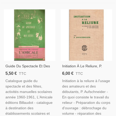
Guide Du Spectacle Et Des
Initiation À Le Reliure, P.
Fêtes Catalogue Activités
Aufschneider, 1966 -
5,50 €
6,00 €
TTC
TTC
Manuelles Scolaires 1960,
Artisanat, Bibliophile,
Catalogue guide du
Initiation à la reliure à l'usage
L'Amicale Billaudot - Jouets,
Antiquités
spectacle et des fêtes,
des amateurs et des
Catalogue,
activités manuelles scolaires
débutants, P. Aufschneider -
année 1960-1961, L'Amicale
En quoi consiste le travail du
éditions Billaudot - catalogue
relieur - Préparation du corps
à destination des
d'ouvrage : débrochage du
établissements scolaires et
volume - réparation des