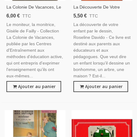
La Colonie De Vacances, Le
La Découverte De Votre
Moniteur, La Monitrice,
Enfant Par Le Dessin,
6,00 €
5,50 €
TTC
TTC
Gisèle De Failly, 1955 -
Roseline Davido, 1971 -
Le moniteur, la monitrice,
La découverte de votre
Pédagogie, Éducation
Imaginaire De L'enfant,
Gisèle de Failly - Collection
enfant par le dessin,
Enfants
Pédagogie
La Colonie de Vacances,
Roseline Davido - Ce livre est
publiée par les Centres
destiné aux parents aux
d'Entraînement aux
éducateurs et aux
méthodes d'éducation active,
pédagogues. Que veut dire
qui ont entrepris d'exprimer
un enfant lorsqu'il dessine un
l'enseignement qu'ils ont
bonhomme, un arbre, une
eux-mêmes...
maison ? Est-il...
Ajouter au panier
Ajouter au panier