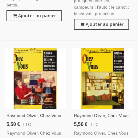
pratiques pour les
petits...
campeurs ; l'auto ; le canot ;
le cheval ; protection...
Ajouter au panier
Ajouter au panier
Raymond Oliver, Chez Vous
Raymond Oliver, Chez Vous
N°10 Sept 1961 - Magazine
N°11 Nov 1961 - Magazine
5,50 €
5,50 €
TTC
TTC
Féminin, Cuisine, Recettes,
Féminin, Cuisine, Décoration
Raymond Oliver, Chez Vous
Raymond Oliver, Chez Vous
Décoration Vintage
Vintage