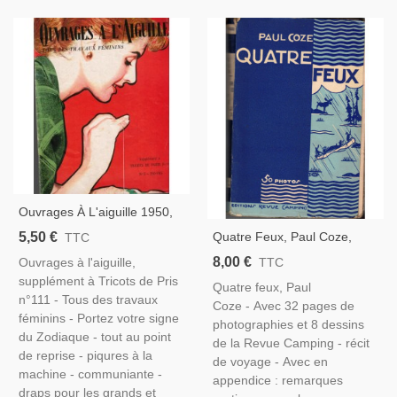
Ouvrages À L'aiguille 1950,
Tricots De Paris - Magazine
5,50 €
Quatre Feux, Paul Coze,
TTC
Féminin, Broderie, Couture,
1935 -, Far West, Tribus
8,00 €
Ouvrages à l'aiguille,
TTC
Mode 1950
Indiens, Western, Ethnologie,
supplément à Tricots de Pris
Quatre feux, Paul
Scouts, Camping,
n°111 - Tous des travaux
Coze - Avec 32 pages de
féminins - Portez votre signe
photographies et 8 dessins
du Zodiaque - tout au point
de la Revue Camping - récit
de reprise - piqures à la
de voyage - Avec en
machine - communiante -
appendice : remarques
draps pour les grands et