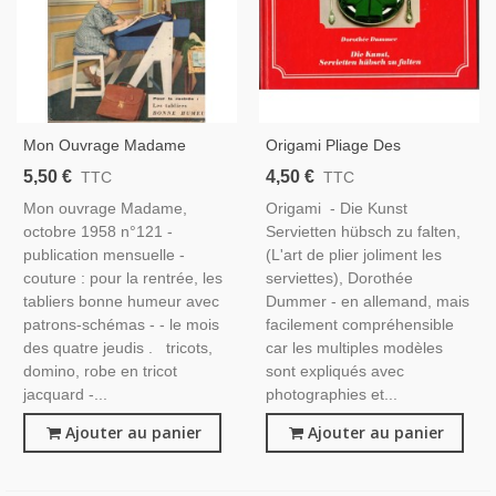
Mon Ouvrage Madame
Origami Pliage Des
Octobre 1958 N°121-
Serviettes - Die Kunst
5,50 €
4,50 €
TTC
TTC
Magazine Féminin, École
Servietten Hübsch Zu Falten,
Mon ouvrage Madame,
Origami - Die Kunst
1950, Broderie, Tricot, Mode
Dorothée Dummer, 1984 -
octobre 1958 n°121 -
Servietten hübsch zu falten,
1950
Décoration, Cuisine,
publication mensuelle -
(L'art de plier joliment les
Artisanat,
couture : pour la rentrée, les
serviettes), Dorothée
tabliers bonne humeur avec
Dummer - en allemand, mais
patrons-schémas - - le mois
facilement compréhensible
des quatre jeudis . tricots,
car les multiples modèles
domino, robe en tricot
sont expliqués avec
jacquard -...
photographies et...
Ajouter au panier
Ajouter au panier