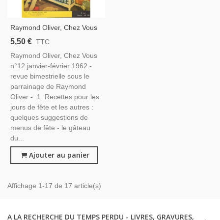
Raymond Oliver, Chez Vous
N°12 Fév 1962 - Magazine
5,50 €
TTC
Féminin, Cuisine, Décoration,
Raymond Oliver, Chez Vous
Ameublement Vintage
n°12 janvier-février 1962 -
revue bimestrielle sous le
parrainage de Raymond
Oliver - 1. Recettes pour les
jours de fête et les autres :
quelques suggestions de
menus de fête - le gâteau
du...
Ajouter au panier
Affichage 1-17 de 17 article(s)
A LA RECHERCHE DU TEMPS PERDU - LIVRES, GRAVURES,