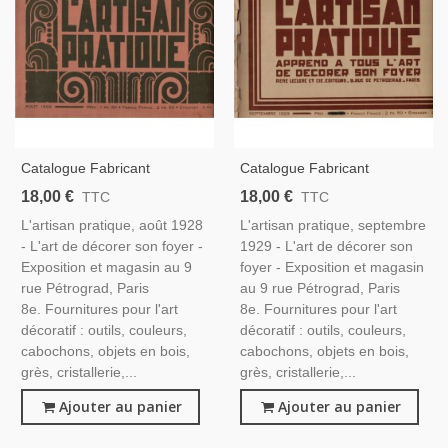
Catalogue Fabricant
Catalogue Fabricant
Décoration D'objets D'art
Décoration D'objets D'art
18,00 €
18,00 €
TTC
TTC
1920, L'Artisan Pratique,
1920, L'Artisan Pratique,
L'artisan pratique, août 1928
L'artisan pratique, septembre
Août 1928 - Antiquités,
Septembre 1929 - Antiquités,
- L'art de décorer son foyer -
1929 - L'art de décorer son
Objets D'art, Époque 1900
Objets D'art, Époque 1900
Exposition et magasin au 9
foyer - Exposition et magasin
rue Pétrograd, Paris
au 9 rue Pétrograd, Paris
8e. Fournitures pour l'art
8e. Fournitures pour l'art
décoratif : outils, couleurs,
décoratif : outils, couleurs,
cabochons, objets en bois,
cabochons, objets en bois,
grès, cristallerie,...
grès, cristallerie,...
Ajouter au panier
Ajouter au panier