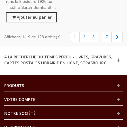
reris le 9 octobre 1926 au
Théâtre Sarah-Bernhardt,...
Ajouter au panier
Suiv
Affichage 1-19 de 128 article(s)
1
2
3
…
7
A LA RECHERCHE DU TEMPS PERDU - LIVRES, GRAVURES,
CARTES POSTALES LIBRAIRIE EN LIGNE, STRASBOURG
PRODUITS
VOTRE COMPTE
NOTRE SOCIÉTÉ