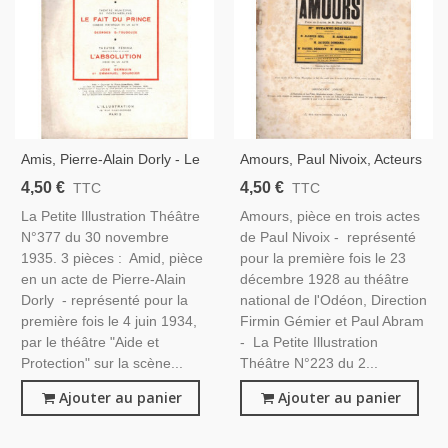
Amis, Pierre-Alain Dorly - Le
Amours, Paul Nivoix, Acteurs
Fait Du Prince, Georges
Jacques Dumesnil, Jacques
4,50 €
4,50 €
TTC
TTC
Toudouze - La Petite
Séol, Suzanne Desprès - La
La Petite Illustration Théâtre
Amours, pièce en trois actes
Illustration Théâtre N°377
Petite Illustration Théâtre
N°377 du 30 novembre
de Paul Nivoix - représenté
1935
N°223 1929
1935. 3 pièces : Amid, pièce
pour la première fois le 23
en un acte de Pierre-Alain
décembre 1928 au théâtre
Dorly - représenté pour la
national de l'Odéon, Direction
première fois le 4 juin 1934,
Firmin Gémier et Paul Abram
par le théâtre "Aide et
- La Petite Illustration
Protection" sur la scène...
Théâtre N°223 du 2...
Ajouter au panier
Ajouter au panier