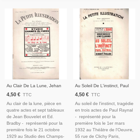
Au Clair De La Lune, Jehan
Au Soleil De L'instinct, Paul
Bouvelet, Acteurs Maurice
Raynal, Acteurs Annie
4,50 €
4,50 €
TTC
TTC
Lagrenée, Suzanne Nivette -
Ducaux, Aimé-Clariond - La
Au clair de la lune, pièce en
Au soleil de l'instinct, tragédie
La Petite Illustration Théâtre
Petite Illustration Théâtre 298
quatre actes et sept tableaux
en trois actes de Paul Raynal
244 1929
1932
de Jean Bouvelet et Ed.
- représenté pour la
Bradby - représenté pour la
première fois le 1er mars
première fois le 21 octobre
1932 au Théâtre de l'Oeuvre,
1929 au Studio des Champs-
55 rue de Clichy Paris,