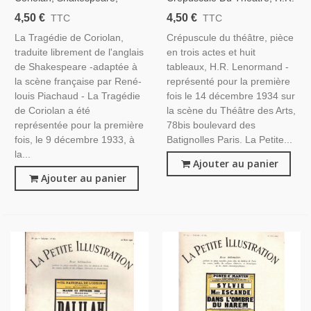
Comédie-Française, Acteurs
Lenormand, Acteurs Lily
4,50 €
4,50 €
TTC
TTC
Léon Bernard, Georges Le
Mounet, Henri Crémieux - La
La Tragédie de Coriolan,
Crépuscule du théâtre, pièce
Roy - La Petite Illustration
Petite Illustration Théâtre
traduite librement de l'anglais
en trois actes et huit
Théâtre N°341 1934
N°362 1935
de Shakespeare -adaptée à
tableaux, H.R. Lenormand -
la scène française par René-
représenté pour la première
louis Piachaud - La Tragédie
fois le 14 décembre 1934 sur
de Coriolan a été
la scène du Théâtre des Arts,
représentée pour la première
78bis boulevard des
fois, le 9 décembre 1933, à
Batignolles Paris. La Petite...
la...
Ajouter au panier
Ajouter au panier