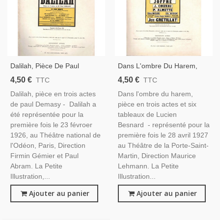
Dalilah, Pièce De Paul
Dans L'ombre Du Harem,
Demasy, Acteurs Jean Hervé,
Lucien Besnard, Acteurs
4,50 €
4,50 €
TTC
TTC
Charpin, Véra Korêne - La
Sylvie, Maurice Escande, -
Dalilah, pièce en trois actes
Dans l'ombre du harem,
Petite Illustration Théâtre
La Petite Illustration Théâtre
de paul Demasy - Dalilah a
pièce en trois actes et six
N°161 1926
N°185 1927
été représentée pour la
tableaux de Lucien
première fois le 23 févroer
Besnard - représenté pour la
1926, au Théâtre national de
première fois le 28 avril 1927
l'Odéon, Paris, Direction
au Théâtre de la Porte-Saint-
Firmin Gémier et Paul
Martin, Direction Maurice
Abram. La Petite
Lehmann. La Petite
Illustration,...
Illustration...
Ajouter au panier
Ajouter au panier