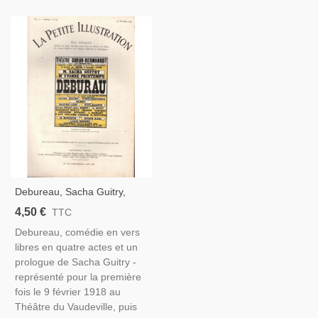
Debureau, Sacha Guitry,
Acteurs Yvonne Printemps,
4,50 €
TTC
Sacha Guitry - La Petite
Debureau, comédie en vers
Illustration Théâtre N°230
libres en quatre actes et un
1929
prologue de Sacha Guitry -
représenté pour la première
fois le 9 février 1918 au
Théâtre du Vaudeville, puis