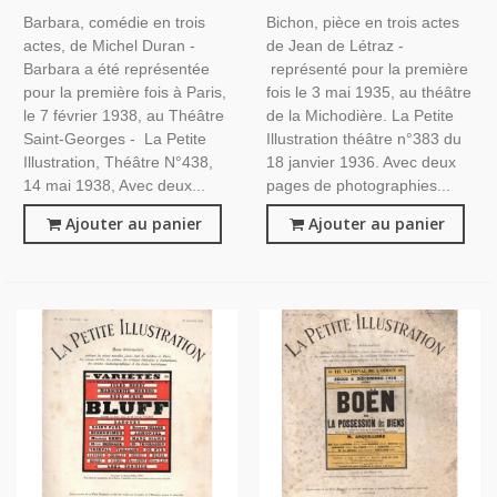
Perzel, Daniel Lecourtois - La
Victor Boucher - La Petite
Barbara, comédie en trois
Bichon, pièce en trois actes
Petite Illustration Théâtre
Illustration Théâtre N°383
actes, de Michel Duran -
de Jean de Létraz -
N°438 14 Mai 1938
1936
Barbara a été représentée
représenté pour la première
pour la première fois à Paris,
fois le 3 mai 1935, au théâtre
le 7 février 1938, au Théâtre
de la Michodière. La Petite
Saint-Georges - La Petite
Illustration théâtre n°383 du
Illustration, Théâtre N°438,
18 janvier 1936. Avec deux
14 mai 1938, Avec deux...
pages de photographies...
Ajouter au panier
Ajouter au panier