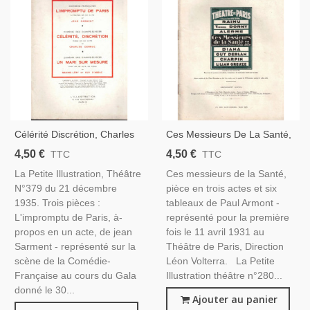
Célérité Discrétion, Charles
Ces Messieurs De La Santé,
Dornac - Un Mari Sur
Paul Armont, Acteurs Raimu,
4,50 €
4,50 €
TTC
TTC
Mesure, Maxime-Léry - La
Charpin, - La Petite
La Petite Illustration, Théâtre
Ces messieurs de la Santé,
Petite Illustration Théâtre 379
Illustration Théâtre N°280
N°379 du 21 décembre
pièce en trois actes et six
1935
1931
1935. Trois pièces :
tableaux de Paul Armont -
L'impromptu de Paris, à-
représenté pour la première
propos en un acte, de jean
fois le 11 avril 1931 au
Sarment - représenté sur la
Théâtre de Paris, Direction
scène de la Comédie-
Léon Volterra. La Petite
Française au cours du Gala
Illustration théâtre n°280...
donné le 30...
Ajouter au panier