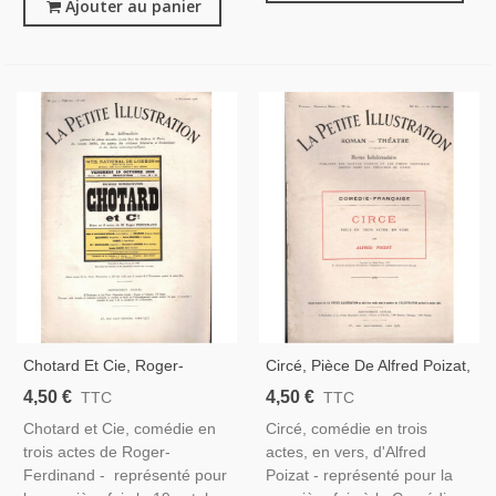
Ajouter au panier
Chotard Et Cie, Roger-
Circé, Pièce De Alfred Poizat,
Ferdinand, Acteurs Fernand
Comédie-Française, Acteur
4,50 €
4,50 €
TTC
TTC
Charpin, Pierre Richard-Wilm
Albert Lambert - La Petite
Chotard et Cie, comédie en
Circé, comédie en trois
- La Petite Illustration
Illustration Théâtre N°60
trois actes de Roger-
actes, en vers, d'Alfred
Théâtre N°218 1928
1922
Ferdinand - représenté pour
Poizat - représenté pour la