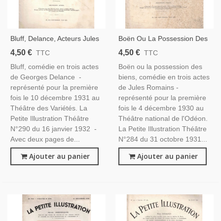
Bluff, Delance, Acteurs Jules
Boën Ou La Possession Des
Berry, Marguerite Morno,
Biens, Jules Romains,
4,50 €
4,50 €
TTC
TTC
Pierre Larquey, Suzy Prim -
Acteurs - Louis Seigneur,
Bluff, comédie en trois actes
Boën ou la possession des
La Petite Illustration Théâtre
Arquillère, La Petite
de Georges Delance -
biens, comédie en trois actes
290 1932
Illustration Théâtre 284 1931
représenté pour la première
de Jules Romains -
fois le 10 décembre 1931 au
représenté pour la première
Théâtre des Variétés. La
fois le 4 décembre 1930 au
Petite Illustration Théâtre
Théâtre national de l'Odéon.
N°290 du 16 janvier 1932 -
La Petite Illustration Théâtre
Avec deux pages de...
N°284 du 31 octobre 1931...
Ajouter au panier
Ajouter au panier