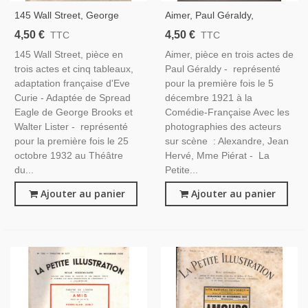
145 Wall Street, George
Aimer, Paul Géraldy,
Brooks, Eve Curie, Acteurs
Comédie-Française, Acteurs
4,50 €
4,50 €
TTC
TTC
Michel Simon, Jane Chevrel -
Jean Hervé, Piérat - La Petite
145 Wall Street, pièce en
Aimer, pièce en trois actes de
La Petite Illustration Théâtre
Illustration Théâtre N°56
trois actes et cinq tableaux,
Paul Géraldy - représenté
N°318 1933
1921
adaptation française d'Eve
pour la première fois le 5
Curie - Adaptée de Spread
décembre 1921 à la
Eagle de George Brooks et
Comédie-Française Avec les
Walter Lister - représenté
photographies des acteurs
pour la première fois le 25
sur scène : Alexandre, Jean
octobre 1932 au Théâtre
Hervé, Mme Piérat - La
du...
Petite...
Ajouter au panier
Ajouter au panier