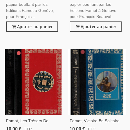
papier bouffant par les
papier bouffant par les
Editions Famot à Genève,
Editions Famot à Genève,
pour François...
pour François Beauval...
Ajouter au panier
Ajouter au panier
Famot, Les Trésors De
Famot, Victoire En Solitaire
L'Armanda, Robert Stenuit,
Atlantique 1964, Eric Tabarly,
10,00 €
10,00 €
TTC
TTC