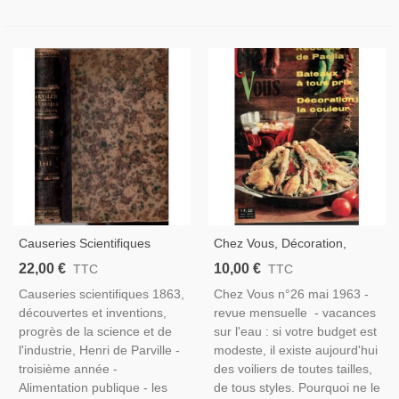
Causeries Scientifiques
Chez Vous, Décoration,
1863, Progrès De La Science
Cuisine, Entretien N°26 Mai
22,00 €
10,00 €
TTC
TTC
Et De L'industrie, Henri De
1963 - Bateaux, Magazine
Causeries scientifiques 1863,
Chez Vous n°26 mai 1963 -
Parville - Inventions 19e
Féminin, Décoration, Vintage
découvertes et inventions,
revue mensuelle - vacances
Siècle, Revues
1950
progrès de la science et de
sur l'eau : si votre budget est
l'industrie, Henri de Parville -
modeste, il existe aujourd'hui
troisième année -
des voiliers de toutes tailles,
Alimentation publique - les
de tous styles. Pourquoi ne le