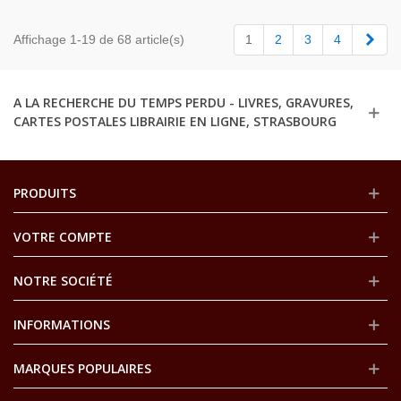
Suiv
Affichage 1-19 de 68 article(s)
1
2
3
4
A LA RECHERCHE DU TEMPS PERDU - LIVRES, GRAVURES,
CARTES POSTALES LIBRAIRIE EN LIGNE, STRASBOURG
PRODUITS
VOTRE COMPTE
NOTRE SOCIÉTÉ
INFORMATIONS
MARQUES POPULAIRES