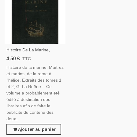
Histoire De La Marine,
Maîtres Et Marins, De La
4,50 €
TTC
Rame À L'hélice, La Roërie
Histoire de la marine, Maîtres
1946 -, Bateaux, Navires,
et marins, de la rame à
Marine, Voiliers,
l'hélice, Extraits des tomes 1
et 2, G. La Roërie - Ce
volume a probablement été
édité à destination des
libraires afin de faire la
publicité du contenu des
deux...
Ajouter au panier