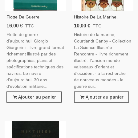
Flotte De Guerre
Histoire De La Marine,
D'aujourd'hui, Giorgio
Courtlandt Canby, 1962 - ,
16,00 €
10,00 €
TTC
TTC
Giorgerini, - , Bateaux,
Bateaux, Navires, Marine,
Flotte de guerre
Histoire de la marine,
Navires, Sous-Marin,
Science Illustrée, Rencontre,
d'aujourd'hui, Giorgio
Courtlandt Canby - Collection
Transports, Marine Militaire
Giorgerini - livre grand format
La Science Illustrée
richement illustré par des
Rencontre - livre richement
photographies, plans et
illustré. l'ancien monde -
spécifications techniques des
vaisseaux d'orient et
navires. Le navire
d'occident - à la recherche
d'aujourd'hui, 30 ans
de nouveaux mondes - la
d'évolution militaire...
guerre sur...
Ajouter au panier
Ajouter au panier