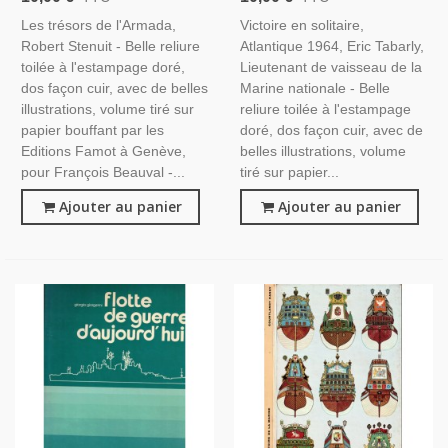
1977 -, Navigateurs, Chasse
1976 -, Navigation,
Les trésors de l'Armada,
Victoire en solitaire,
Au Trésor, Espagne XVIe S.
Nautisme,
Robert Stenuit - Belle reliure
Atlantique 1964, Eric Tabarly,
toilée à l'estampage doré,
Lieutenant de vaisseau de la
dos façon cuir, avec de belles
Marine nationale - Belle
illustrations, volume tiré sur
reliure toilée à l'estampage
papier bouffant par les
doré, dos façon cuir, avec de
Editions Famot à Genève,
belles illustrations, volume
pour François Beauval -...
tiré sur papier...
Ajouter au panier
Ajouter au panier