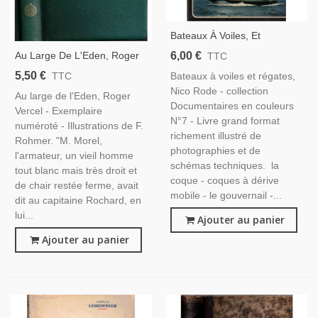
Bateaux À Voiles, Et
Régates, Nico Rode, 1969 -,
6,00 €
Au Large De L'Eden, Roger
TTC
Voiliers, Nautisme,
Vercel, -, Pêcheurs,
5,50 €
Bateaux à voiles et régates,
TTC
Aventures En Mer,
Nico Rode - collection
Au large de l'Eden, Roger
Documentaires en couleurs
Vercel - Exemplaire
N°7 - Livre grand format
numéroté - Illustrations de F.
richement illustré de
Rohmer. "M. Morel,
photographies et de
l'armateur, un vieil homme
schémas techniques. la
tout blanc mais très droit et
coque - coques à dérive
de chair restée ferme, avait
mobile - le gouvernail -...
dit au capitaine Rochard, en
lui...
Ajouter au panier
Ajouter au panier