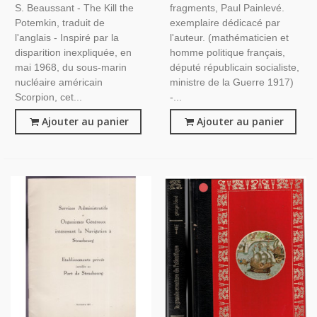
S. Beaussant - The Kill the
fragments, Paul Painlevé.
Potemkin, traduit de
exemplaire dédicacé par
l'anglais - Inspiré par la
l'auteur. (mathématicien et
disparition inexpliquée, en
homme politique français,
mai 1968, du sous-marin
député républicain socialiste,
nucléaire américain
ministre de la Guerre 1917)
Scorpion, cet...
-...
Ajouter au panier
Ajouter au panier