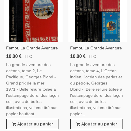
Famot, La Grande Aventure
Famot, La Grande Aventure
Des Océans, T2 Le
Des Océans, T4 L'Océan
10,00 €
10,00 €
TTC
TTC
Pacifique, Georges Blond,
Indien, Georges Blond, 1976
La grande aventure des
La grande aventure des
1976 -, Aventures En Mer,
-, Aventures En Mer,
océans, tome 2, Le
océans, tome 4, L'Océan
Navigateurs, Océan
Navigateurs,
Pacifique, Georges Blond -
indien, l'océan des perles et
Pacifique,
Grand prix de la mer
du pétrole, Georges
1971 - Belle reliure toilée à
Blond - Belle reliure toilée à
l'estampage doré, dos façon
l'estampage doré, dos façon
cuir, avec de belles
cuir, avec de belles
illustrations, volume tiré sur
illustrations, volume tiré sur
papier bouffant...
papier...
Ajouter au panier
Ajouter au panier