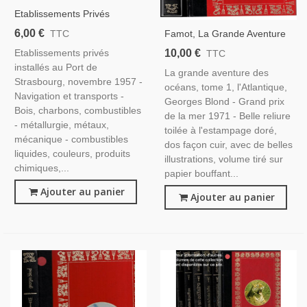
Etablissements Privés
Installés Au Port De
6,00 €
Famot, La Grande Aventure
TTC
Strasbourg, 1957 - Rhin,
Des Océans, T1 L'Atlantique,
10,00 €
Etablissements privés
TTC
Transports, Commerce
Georges Blond, 1976 -,
installés au Port de
Fluvial, Alsace -
La grande aventure des
Aventures En Mer,
Strasbourg, novembre 1957 -
océans, tome 1, l'Atlantique,
Navigateurs, Océan
Navigation et transports -
Georges Blond - Grand prix
Atlantique,
Bois, charbons, combustibles
de la mer 1971 - Belle reliure
- métallurgie, métaux,
toilée à l'estampage doré,
mécanique - combustibles
dos façon cuir, avec de belles
liquides, couleurs, produits
illustrations, volume tiré sur
chimiques,...
papier bouffant...
Ajouter au panier
Ajouter au panier