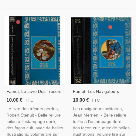
Famot, Le Livre Des Trésors
Famot, Les Navigateurs
Perdus, Robert Stenuit, 1976
Solitaires, Jean Merrien,
10,00 €
10,00 €
TTC
TTC
-, Mines D'or, Guerre De
1977 -, Navigation,
Le livre des trésors perdus,
Les navigateurs solitaires,
Sécession, Aventures En
Nautisme,
Robert Stenuit - Belle reliure
Jean Merrien - Belle reliure
Mer, Navigateurs,
toilée à l'estampage doré,
toilée à l'estampage doré,
dos façon cuir, avec de belles
dos façon cuir, avec de belles
illustrations, volume tiré sur
illustrations, volume tiré sur