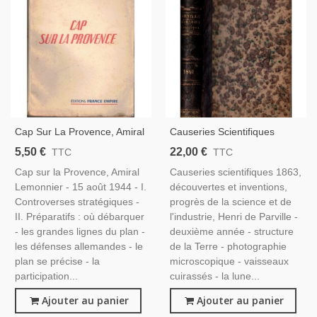
Cap Sur La Provence, Amiral
Causeries Scientifiques
Lemonnier, 1954 - 2e Guerre
1862, Progrès De La Science
5,50 €
22,00 €
TTC
TTC
Mondiale, Débarquement,
Et De L'industrie, Henri De
Cap sur la Provence, Amiral
Causeries scientifiques 1863,
Marine Militaire,
Parville - Inventions 19e
Lemonnier - 15 août 1944 - I.
découvertes et inventions,
Siècle, Revues
Controverses stratégiques -
progrès de la science et de
II. Préparatifs : où débarquer
l'industrie, Henri de Parville -
- les grandes lignes du plan -
deuxième année - structure
les défenses allemandes - le
de la Terre - photographie
plan se précise - la
microscopique - vaisseaux
participation...
cuirassés - la lune...
Ajouter au panier
Ajouter au panier