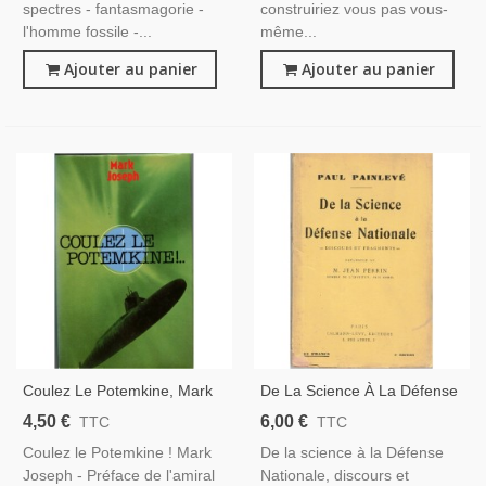
spectres - fantasmagorie -
construiriez vous pas vous-
l'homme fossile -...
même...
Ajouter au panier
Ajouter au panier
Coulez Le Potemkine, Mark
De La Science À La Défense
Joseph, 1989 - Sous-Marin
Nationale, Paul Painlevé,
4,50 €
6,00 €
TTC
TTC
Nucléaire, Marine, Bateau De
1931 - Dédicacé, Aviation,
Coulez le Potemkine ! Mark
De la science à la Défense
Guerre
Marine
Joseph - Préface de l'amiral
Nationale, discours et