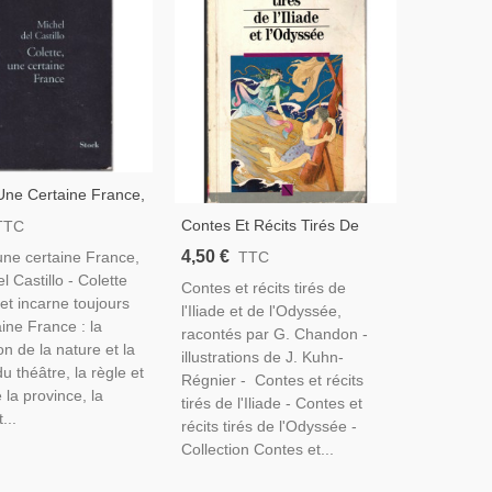
 Une Certaine France,
l Castillo, 1999 -
Contes Et Récits Tirés De
TTC
ie De Colette, Vie En
L'Iliade Et L'Odyssée, G.
4,50 €
une certaine France,
TTC
, Vie Parisienne 1900
Chandon, 1990 -, Homère,
l Castillo - Colette
Contes et récits tirés de
Grèce Antique, Auteurs
 et incarne toujours
l'Iliade et de l'Odyssée,
Classiques Grecs,
ine France : la
racontés par G. Chandon -
on de la nature et la
illustrations de J. Kuhn-
u théâtre, la règle et
Régnier - Contes et récits
e la province, la
tirés de l'Iliade - Contes et
t...
récits tirés de l'Odyssée -
Collection Contes et...