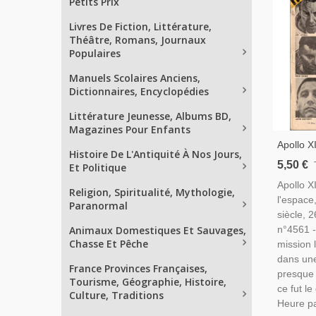
Petits Prix
Livres De Fiction, Littérature,
Théâtre, Romans, Journaux
Populaires
Manuels Scolaires Anciens,
Dictionnaires, Encyclopédies
Littérature Jeunesse, Albums BD,
Magazines Pour Enfants
Apollo X
Histoire De L'Antiquité À Nos Jours,
L'espace
5,50 €
Et Politique
Siècle, 2
Apollo X
Espace, 
Religion, Spiritualité, Mythologie,
l'espace
Mercks, 
Paranormal
siècle, 2
Animaux Domestiques Et Sauvages,
n°4561 -
Chasse Et Pêche
mission l
dans une
France Provinces Françaises,
presque 
Tourisme, Géographie, Histoire,
ce fut l
Culture, Traditions
Heure pa