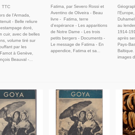
Severo Rossi, Portugal
Relations
a, Robert Stenuit,
Fatima, par Severo Rossi et
Géograph
TTC
1930
Navigateurs, Chasse
Aventino de Oliveira - Beau
l'Europe
ors de l'Armada,
r, Espagne XVIe S.
livre - Fatima, terre
Duhamel 
enuit - Belle reliure
d'espérance - Les apparitions
au lende
 l'estampage doré,
de Notre Dame - Les trois
1914-191
n cuir, avec de belles
petits bergers - Documents -
après se
ions, volume tiré sur
Le message de Fatima - En
Pays-Bas
ouffant par les
appendice, Fatima et sa...
Baltique.
 Famot à Genève,
images d
nçois Beauval -...