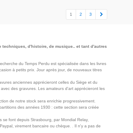
Suivant
1
2
3
 techniques, d'histoire, de musique.. et tant d'autres
a Recherche du Temps Perdu est spécialisée dans les livres
asion à petits prix. Jour après jour, de nouveaux titres
avures anciennes apprécieront celles du Siège et du
avec des gravures. Les amateurs d'art apprécieront les
ection de notre stock sera enrichie progressivement.
partitions des années 1930 : cette section sera créée
ns se font depuis Strasbourg, par Mondial Relay,
 Paypal, virement bancaire ou chèque. . Il n'y a pas de