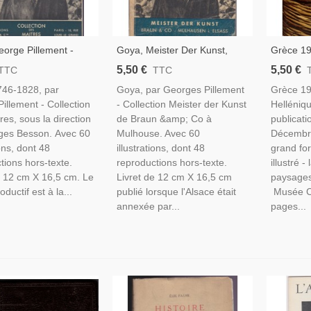
orge Pillement -
Goya, Meister Der Kunst,
Grèce 19
on Des Maîtres,
Georges Pillement, Collection
Helléniq
5,50 €
5,50 €
TTC
TTC
eintres
Braun - Peintres
1979 - G
746-1828, par
Goya, par Georges Pillement
Grèce 19
Archéolog
illement - Collection
- Collection Meister der Kunst
Helléniq
Antique,
res, sous la direction
de Braun &amp; Co à
publicati
ges Besson. Avec 60
Mulhouse. Avec 60
Décembre
ions, dont 48
illustrations, dont 48
grand fo
tions hors-texte.
reproductions hors-texte.
illustré -
e 12 cm X 16,5 cm. Le
Livret de 12 cm X 16,5 cm
paysages
oductif est à la...
publié lorsque l'Alsace était
Musée Ca
annexée par...
pages...