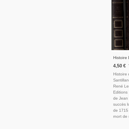
Histoire
Santilla
4,50 €
Lesage,
Histoire 
Picaresq
Santillan
S., Espa
René Les
Editions
de Jean 
succès l
de 1715 
mort de 