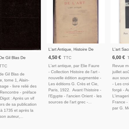
L'art Antique, Histoire De
L'art Sac
L'art, Elie Faure, 1922 -
Aux Sour
4,50 €
6,00 €
 De Gil Blas De
TTC
Antiquité, Grèce, Italie,
Populair
ne, T1, Alain-René
L'art antique, par Elie Faure
Revue me
TTC
Egypte
Espagne
 1968 - Roman
- Collection Histoire de l'art -
juillet a
de Gil Blas de
ue, Littérature XVIIIe
nouvelle édition augmentée -
aux sourc
e, tome 1, Alain-
gne, Rencontre,
Les éditions G. Crès et Cie,
- Les cro
age - livre relié des
Paris, 1922. Avant l'histoire -
forgé - A
 Rencontre - préface
l'Egypte - l'ancien Orient - les
L'imager
Digot : Après un vif
sources de l'art grec -...
France - 
ors de sa publication
par G. Mo
à 1735 et après la
son auteur,...