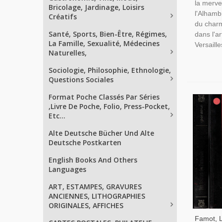
la merve
Bricolage, Jardinage, Loisirs
l'Alhamb
Créatifs
du charm
Santé, Sports, Bien-Être, Régimes,
dans l'ar
La Famille, Sexualité, Médecines
Versaille
Naturelles,
Sociologie, Philosophie, Ethnologie,
Questions Sociales
Format Poche Classés Par Séries
,Livre De Poche, Folio, Press-Pocket,
Etc...
Alte Deutsche Bücher Und Alte
Deutsche Postkarten
English Books And Others
Languages
ART, ESTAMPES, GRAVURES
ANCIENNES, LITHOGRAPHIES
ORIGINALES, AFFICHES
Famot, 