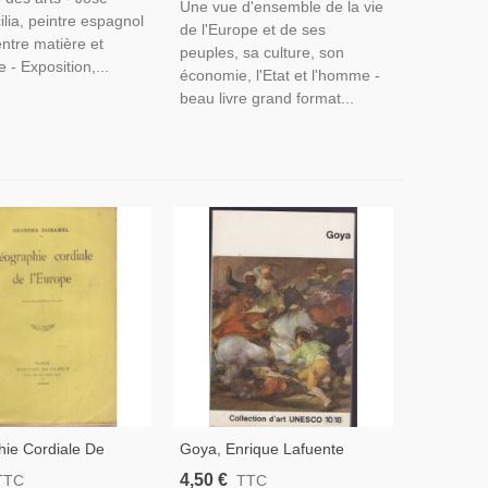
Une vue d'ensemble de la vie
ilia, peintre espagnol
de l'Europe et de ses
entre matière et
peuples, sa culture, son
 - Exposition,...
économie, l'Etat et l'homme -
beau livre grand format...
ie Cordiale De
Goya, Enrique Lafuente
, Georges Duhamel -
Ferrari, 1966 - Peintres XVIIIe
4,50 €
TTC
TTC