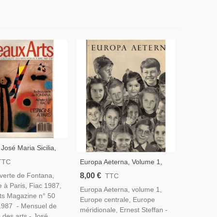
osé Maria Sicilia,
tana, Architecture
Europa Aeterna, Volume 1,
TTC
amparc,
Ernest Steffan, 1964 -,
8,00 €
erte de Fontana,
TTC
phes Américains -
Europe Méridionale, Europe
 à Paris, Fiac 1987,
ts N° 50 Oct 1987
Europa Aeterna, volume 1,
Centrale, Histoire, Culture,
ts Magazine n° 50
Europe centrale, Europe
Politique,
1987 - Mensuel de
méridionale, Ernest Steffan -
té des arts - José