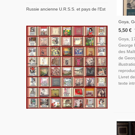
Russie ancienne U.R.S.S. et pays de l'Est
Goya, Ge
Collecti
5,50 €
Braun, P
Goya, 1
George P
des Maît
de Geor
illustrat
reproduc
Livret d
texte intr