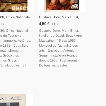
80, Office Nationale
Gustave Doré, Marx Ernst,
ue Du Tourisme,
L'atelier De David, Lisbonne,
4,50 €
TTC
TTC
rèce, Tourisme,
Photographie 19e, Argentine
80, Office National
Gustave Doré, Marx Ernst,
ie, Antiquité, Grèce
Segui - Beaux Arts Magazine
ue du Tourisme,
l'atelier de David, Beaux Arts
N° 5 Sep 1983 -
on annuelle, Athènes,
Magazine n° 5 sep 1983 -
 1979 - Beau livre
Mensuel de l'actualité des
rmat richement
arts - Entretien, Antonio
 la Grèce : les
Segui : Installé en France
, les Grecs -
depuis 1963, il est argentin.
nellopoulos : 37
De tous les artistes...