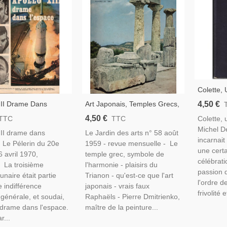
Colette,
Michel De
4,50 €
III Drame Dans
Art Japonais, Temples Grecs,
Biograph
, Le Pélerin Du 20e
Grèce Antique, Dmitrienko
4,50 €
Colette, 
TTC
TTC
Province
6 Avril 1970 -
Peinture Abstraite, - Le Jardin
Michel De
III drame dans
Le Jardin des arts n° 58 août
Portugal, Vélo Eddy
Des Arts N°16 Février 1956 -,
incarnait
, Le Pélerin du 20e
1959 - revue mensuelle - Le
Dessinateurs BD,
une certa
6 avril 1970,
temple grec, symbole de
célébrati
 La troisième
l'harmonie - plaisirs du
passion d
unaire était partie
Trianon - qu'est-ce que l'art
l'ordre d
 indifférence
japonais - vrais faux
frivolité e
générale, et soudai,
Raphaëls - Pierre Dmitrienko,
e drame dans l'espace.
maître de la peinture...
r...