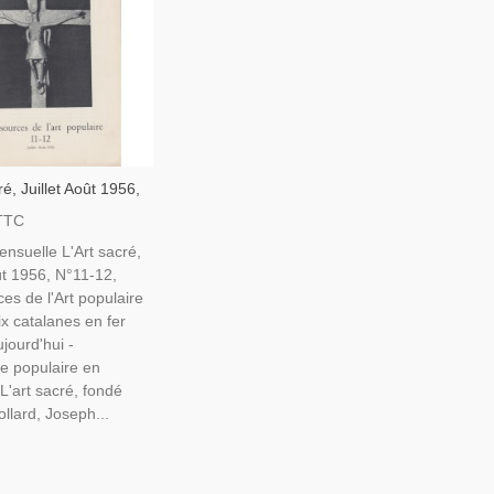
ré, Juillet Août 1956,
ces De L'Art
TTC
e, Catalogne,
nsuelle L'Art sacré,
oût 1956, N°11-12,
es de l'Art populaire
ix catalanes en fer
ujourd'hui -
ie populaire en
L'art sacré, fondé
llard, Joseph...