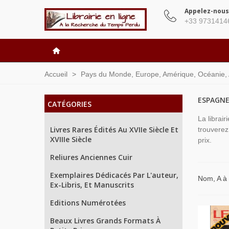
Appelez-nous
+33 9731414
Accueil
>
Pays du Monde, Europe, Amérique, Océanie, As
ESPAGNE
CATÉGORIES
La librai
Livres Rares Édités Au XVIIe Siècle Et
trouverez
XVIIIe Siècle
prix.
Reliures Anciennes Cuir
Exemplaires Dédicacés Par L'auteur,
Nom, A à
Ex-Libris, Et Manuscrits
Editions Numérotées
Beaux Livres Grands Formats À