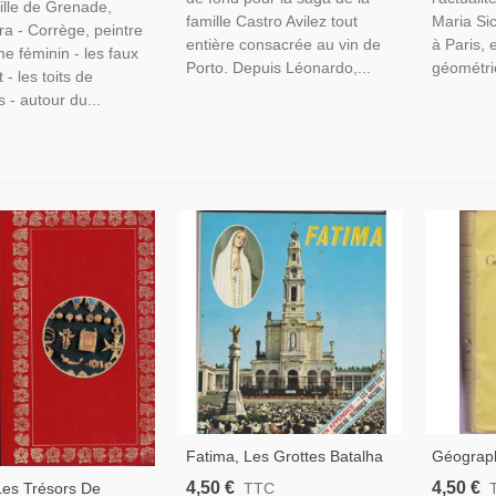
ille de Grenade,
famille Castro Avilez tout
Maria Sic
ra - Corrège, peintre
entière consacrée au vin de
à Paris, 
e féminin - les faux
Porto. Depuis Léonardo,...
géométrie
t - les toits de
s - autour du...
Fatima, Les Grottes Batalha
Géograph
Alcobaça Nazaré, 1982,
L'Europe
4,50 €
4,50 €
Les Trésors De
TTC