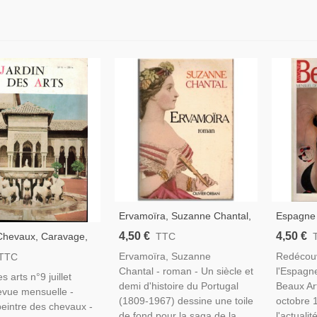
Ervamoïra, Suzanne Chantal,
Espagne J
1982 - Vin De Porto, Vallée
Lucio Fon
4,50 €
4,50 €
Chevaux, Caravage,
TTC
Du Douro, Portugal, Saga
De Portz
 Italiens, Espagnols,
Ervamoïra, Suzanne
Redécouv
TTC
Familiale, Vins,
Photogra
, Faussaires,
Chantal - roman - Un siècle et
l'Espagne
Beaux Ar
s arts n°9 juillet
s 1950, - Jardin Des
demi d'histoire du Portugal
Beaux Ar
evue mensuelle -
 Juil 1955 -
(1809-1967) dessine une toile
octobre 
eintre des chevaux -
de fond pour la saga de la
l'actuali