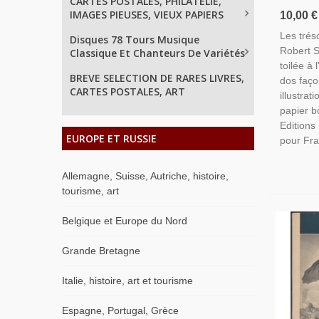
CARTES POSTALES, PHILATELIE,
L'Armand
IMAGES PIEUSES, VIEUX PAPIERS
10,00 €
1977 -, 
Les trés
Disques 78 Tours Musique
Au Tréso
Robert St
Classique Et Chanteurs De Variétés
toilée à
BREVE SELECTION DE RARES LIVRES,
dos faço
CARTES POSTALES, ART
illustrat
papier b
Editions
EUROPE ET RUSSIE
pour Fra
Allemagne, Suisse, Autriche, histoire,
tourisme, art
Belgique et Europe du Nord
Grande Bretagne
Italie, histoire, art et tourisme
Espagne, Portugal, Grèce