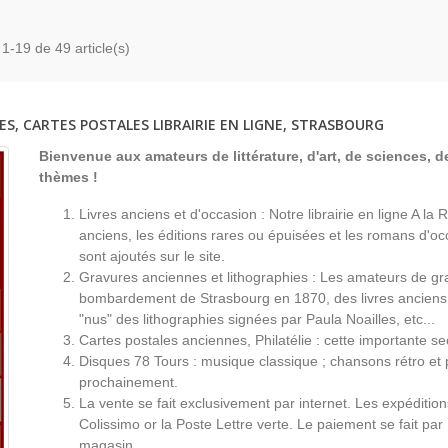
 1-19 de 49 article(s)
ES, CARTES POSTALES LIBRAIRIE EN LIGNE, STRASBOURG
Bienvenue aux amateurs de littérature, d'art, de sciences, de
thèmes !
Livres anciens et d'occasion : Notre librairie en ligne A l
anciens, les éditions rares ou épuisées et les romans d'occ
sont ajoutés sur le site.
Gravures anciennes et lithographies : Les amateurs de gr
bombardement de Strasbourg en 1870, des livres anciens 
"nus" des lithographies signées par Paula Noailles, etc...
Cartes postales anciennes, Philatélie : cette importante s
Disques 78 Tours : musique classique ; chansons rétro et 
prochainement.
La vente se fait exclusivement par internet. Les expéditio
Colissimo or la Poste Lettre verte. Le paiement se fait par
magasin.