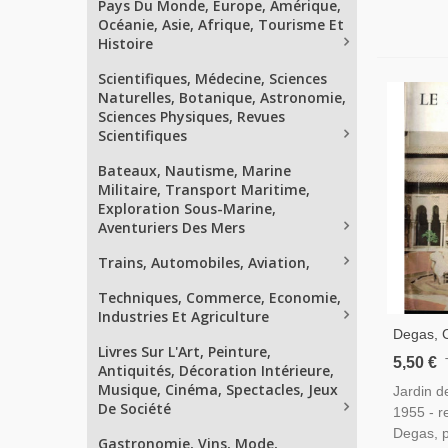
Pays Du Monde, Europe, Amérique,
Océanie, Asie, Afrique, Tourisme Et
Histoire
Scientifiques, Médecine, Sciences
Naturelles, Botanique, Astronomie,
Sciences Physiques, Revues
Scientifiques
Bateaux, Nautisme, Marine
Militaire, Transport Maritime,
Exploration Sous-Marine,
Aventuriers Des Mers
Trains, Automobiles, Aviation,
Techniques, Commerce, Economie,
Industries Et Agriculture
Degas, 
Livres Sur L'Art, Peinture,
Peintres
5,50 €
Antiquités, Décoration Intérieure,
Alhambra
Musique, Cinéma, Spectacles, Jeux
Jardin de
Caravane
De Société
1955 - r
Arts N°9
Degas, p
Gastronomie, Vins, Mode,