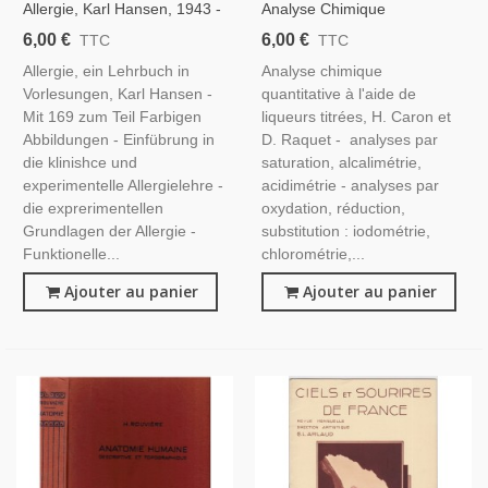
Allergie, Karl Hansen, 1943 -
Analyse Chimique
Les Allergies, Manuels De
Quantitative À L'aide De
6,00 €
6,00 €
TTC
TTC
Médecine
Liqueurs Titrées, Caron Et
Allergie, ein Lehrbuch in
Analyse chimique
Raquet, 1934 - Chimie,
Vorlesungen, Karl Hansen -
quantitative à l'aide de
Manuels Universitaires,
Mit 169 zum Teil Farbigen
liqueurs titrées, H. Caron et
Abbildungen - Einfübrung in
D. Raquet - analyses par
die klinishce und
saturation, alcalimétrie,
experimentelle Allergielehre -
acidimétrie - analyses par
die exprerimentellen
oxydation, réduction,
Grundlagen der Allergie -
substitution : iodométrie,
Funktionelle...
chlorométrie,...
Ajouter au panier
Ajouter au panier