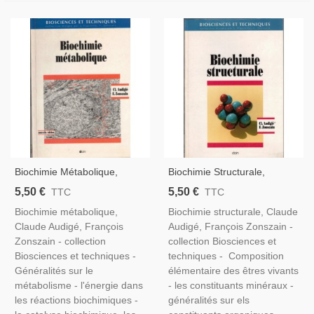
Biochimie Métabolique,
Biochimie Structurale,
Audigié Et Zonszain, 1995 -
Audigié Et Zonszain, 1999 -
5,50 €
5,50 €
TTC
TTC
Chimie, Médecine, Manuels
Chimie, Médecine, Manuels
Biochimie métabolique,
Biochimie structurale, Claude
Universitaires,
Universitaires,
Claude Audigé, François
Audigé, François Zonszain -
Zonszain - collection
collection Biosciences et
Biosciences et techniques -
techniques - Composition
Généralités sur le
élémentaire des êtres vivants
métabolisme - l'énergie dans
- les constituants minéraux -
les réactions biochimiques -
généralités sur els