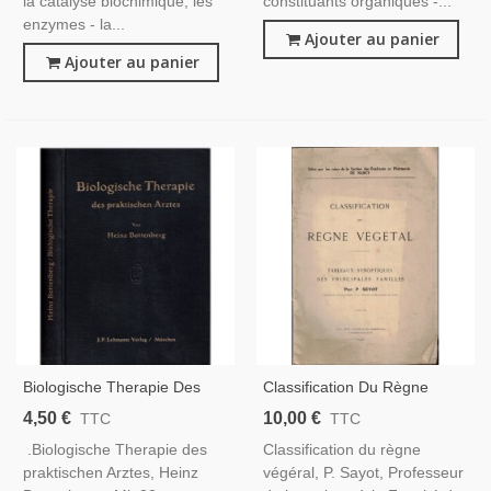
la catalyse biochimique, les
constituants organiques -...
enzymes - la...
Ajouter au panier
Ajouter au panier
Biologische Therapie Des
Classification Du Règne
Praktischen Arztes, Heinz
Végétal, Seyot, 1928 -
4,50 €
10,00 €
TTC
TTC
Bottenberg 1936 - Medizin,
Manuel Pharmacologie,
.Biologische Therapie des
Classification du règne
Lehrbuch, Biologie, Manuels
Nancy, Manuel Sciences
praktischen Arztes, Heinz
végéral, P. Sayot, Professeur
De Médecine
Naturelles, Botanique