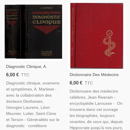
Diagnostic Clinique, A.
Martinet 1934 - Symptômes
6,00 €
Dictionnaire Des Médecins
TTC
Maladie, Manuels De
Célèbres, Jean Riverain,
6,00 €
Diagnostic clinique, examens
TTC
Médecine
1969 - Biographies,
et symptômes, A. Martinet -
Dictionnaire des médecins
Scientifiques, Sciences,
avec la collaboration des
célèbres, Jean Riverain -
Médecine
docteurs Desfosses,
encyclopédie Larousse - On
Georges Laurens, Léon
trouvera dans cet ouvrage
Meunier, Lutier, Saint-Cène
les biographies, toujours
et Terson - Généralités sur le
vivantes, de ceux qui, depuis
diagnostic : conditions
Hippocrate jusqu'à nos jours,