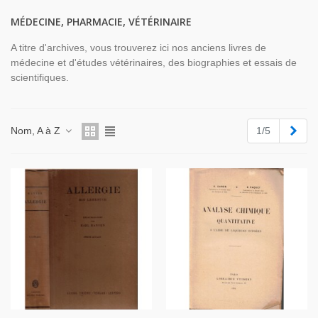
MÉDECINE, PHARMACIE, VÉTÉRINAIRE
A titre d'archives, vous trouverez ici nos anciens livres de
médecine et d'études vétérinaires, des biographies et essais de
scientifiques.
Suiv
Nom, A à Z
1/5