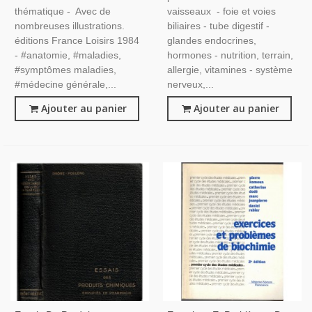
Médecine
thématique - Avec de
vaisseaux - foie et voies
nombreuses illustrations.
biliaires - tube digestif -
éditions France Loisirs 1984
glandes endocrines,
- #anatomie, #maladies,
hormones - nutrition, terrain,
#symptômes maladies,
allergie, vitamines - système
#médecine générale,...
nerveux,...
Ajouter au panier
Ajouter au panier