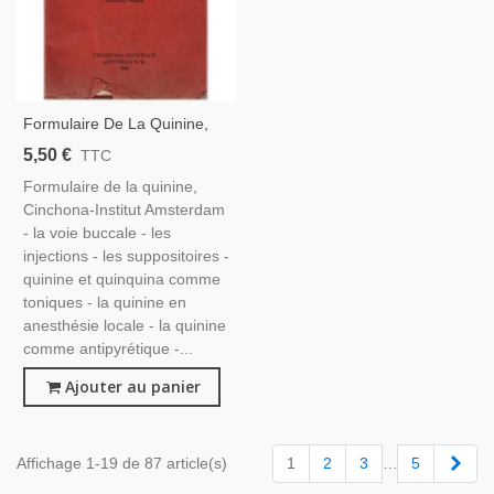
Formulaire De La Quinine,
Cinchona Institut Amsterdam
5,50 €
TTC
1938 - Manuels De
Formulaire de la quinine,
Pharmacologie, Laboratoire
Cinchona-Institut Amsterdam
Pharmaceutique
- la voie buccale - les
injections - les suppositoires -
quinine et quinquina comme
toniques - la quinine en
anesthésie locale - la quinine
comme antipyrétique -...
Ajouter au panier
Suiv
Affichage 1-19 de 87 article(s)
1
2
3
…
5