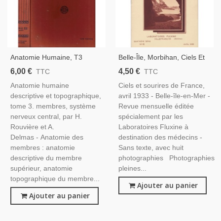
Anatomie Humaine, T3
Belle-Île, Morbihan, Ciels Et
Membres, Système Nerveux
Sourires De France, Avril
6,00 €
4,50 €
TTC
TTC
Central, Rouvière 1970 -
1933, Laboratoires
Anatomie humaine
Ciels et sourires de France,
Anatomie, Manuels De
Pharmaceutiques Fluxine,
descriptive et topographique,
avril 1933 - Belle-île-en-Mer -
Médecine
Bretagne
tome 3. membres, système
Revue mensuelle éditée
nerveux central, par H.
spécialement par les
Rouvière et A.
Laboratoires Fluxine à
Delmas - Anatomie des
destination des médecins -
membres : anatomie
Sans texte, avec huit
descriptive du membre
photographies Photographies
supérieur, anatomie
pleines...
topographique du membre...
Ajouter au panier
Ajouter au panier