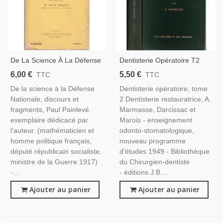
De La Science À La Défense
Dentisterie Opératoire T2
Nationale, Paul Painlevé,
Dentisterie Restauratrice,
6,00 €
5,50 €
TTC
TTC
1931 - Dédicacé, Aviation,
Marmasse 1957 - Anatomie,
De la science à la Défense
Dentisterie opératoire, tome
Marine
Manuels De Médecine
Nationale, discours et
2 Dentisterie restauratrice, A.
fragments, Paul Painlevé.
Marmasse, Darcissac et
exemplaire dédicacé par
Marois - enseignement
l'auteur. (mathématicien et
odonto-stomatologique,
homme politique français,
nouveau programme
député républicain socialiste,
d'études 1949 - Bibliothèque
ministre de la Guerre 1917)
du Chirurgien-dentiste
-...
- éditions J.B....
Ajouter au panier
Ajouter au panier