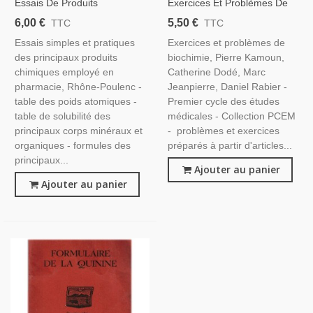
Essais De Produits
Exercices Et Problèmes De
Chimiques En Pharmacie,
Biochimie, Pierre Kamoun,
6,00 €
5,50 €
TTC
TTC
Rhône-Poulenc 1932 -
1997 - Chimie, Médecine,
Essais simples et pratiques
Exercices et problèmes de
Manuels De Pharmacologie,
Manuels Universitaires,
des principaux produits
biochimie, Pierre Kamoun,
Laboratoires
chimiques employé en
Catherine Dodé, Marc
Pharmaceutiques
pharmacie, Rhône-Poulenc -
Jeanpierre, Daniel Rabier -
table des poids atomiques -
Premier cycle des études
table de solubilité des
médicales - Collection PCEM
principaux corps minéraux et
- problèmes et exercices
organiques - formules des
préparés à partir d'articles...
principaux...
Ajouter au panier
Ajouter au panier