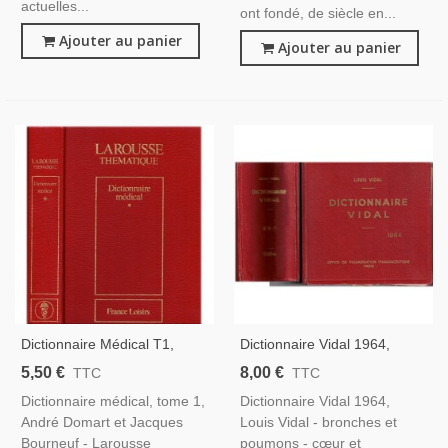
actuelles...
ont fondé, de siècle en...
Ajouter au panier
Ajouter au panier
Dictionnaire Médical T1,
Dictionnaire Vidal 1964,
André Domart Et Jacques
Louis Vidal 1964 -
5,50 €
8,00 €
TTC
TTC
Bourneuf, Larousse
Pharmacologie, Médecine,
Dictionnaire médical, tome 1,
Dictionnaire Vidal 1964,
Thématique 1984 - Maladies,
André Domart et Jacques
Louis Vidal - bronches et
Pharmacologie, Manuels
Bourneuf - Larousse
poumons - cœur et