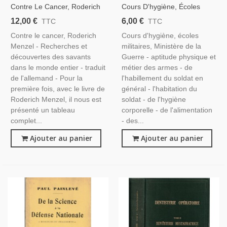
Contre Le Cancer, Roderich
Cours D'hygiène, Écoles
Menzel, 1954 - Cancer En
Militaires, Ministère De La
12,00 €
6,00 €
TTC
TTC
1950, Recherches
Guerre, 1922 - Armée,
Contre le cancer, Roderich
Cours d'hygiène, écoles
Anticancéreuses,
Instruction Militaire,
Menzel - Recherches et
militaires, Ministère de la
découvertes des savants
Guerre - aptitude physique et
dans le monde entier - traduit
métier des armes - de
de l'allemand - Pour la
l'habillement du soldat en
première fois, avec le livre de
général - l'habitation du
Roderich Menzel, il nous est
soldat - de l'hygiène
présenté un tableau
corporelle - de l'alimentation
complet...
- des...
Ajouter au panier
Ajouter au panier