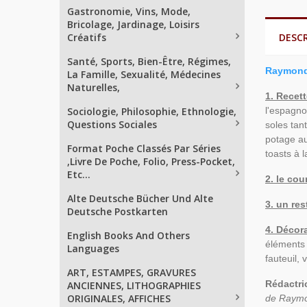
Gastronomie, Vins, Mode,
Bricolage, Jardinage, Loisirs
Créatifs
DESC
Santé, Sports, Bien-Être, Régimes,
Raymond 
La Famille, Sexualité, Médecines
Naturelles,
1. Recet
Sociologie, Philosophie, Ethnologie,
l'espagno
Questions Sociales
soles tant
potage au
Format Poche Classés Par Séries
toasts à 
,Livre De Poche, Folio, Press-Pocket,
Etc...
2. le co
Alte Deutsche Bücher Und Alte
3. un re
Deutsche Postkarten
4. Décor
English Books And Others
éléments 
Languages
fauteuil,
ART, ESTAMPES, GRAVURES
Rédactri
ANCIENNES, LITHOGRAPHIES
ORIGINALES, AFFICHES
de Raymon