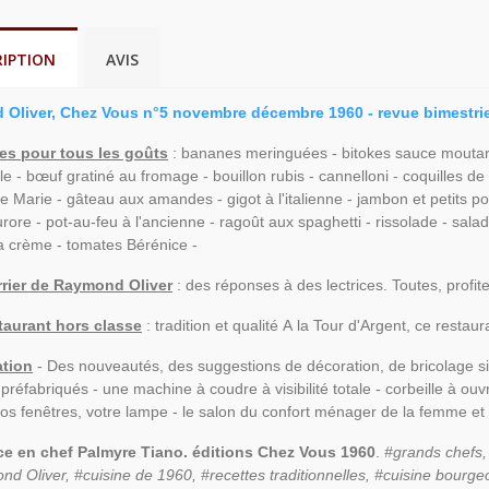
RIPTION
AVIS
Oliver, Chez Vous n°5 novembre décembre 1960 - revue bimestrie
tes pour tous les goûts
: bananes meringuées - bitokes sauce moutar
le - bœuf gratiné au fromage - bouillon rubis - cannelloni - coquilles de 
e Marie - gâteau aux amandes - gigot à l'italienne - jambon et petits poi
rore - pot-au-feu à l'ancienne - ragoût aux spaghetti - rissolade - sala
la crème - tomates Bérénice -
urrier de Raymond Oliver
: des réponses à des lectrices. Toutes, profit
staurant hors classe
: tradition et qualité A la Tour d'Argent, ce resta
ation
- Des nouveautés, des suggestions de décoration, de bricolage s
préfabriqués - une machine à coudre à visibilité totale - corbeille à ou
 vos fenêtres, votre lampe - le salon du confort ménager de la femme et d
ce en chef Palmyre Tiano. éditions Chez Vous 1960
.
#grands chefs,
d Oliver, #cuisine de 1960, #recettes traditionnelles, #cuisine bourgeoi