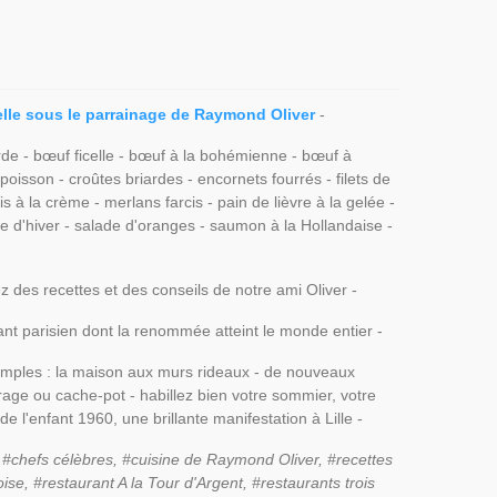
lle sous le parrainage de Raymond Oliver
-
de - bœuf ficelle - bœuf à la bohémienne - bœuf à
poisson - croûtes briardes - encornets fourrés - filets de
s à la crème - merlans farcis - pain de lièvre à la gelée -
de d'hiver - salade d'oranges - saumon à la Hollandaise -
ez des recettes et des conseils de notre ami Oliver -
urant parisien dont la renommée atteint le monde entier -
imples : la maison aux murs rideaux - de nouveaux
vrage ou cache-pot - habillez bien votre sommier, votre
e l'enfant 1960, une brillante manifestation à Lille -
 #chefs célèbres, #cuisine de Raymond Oliver, #recettes
se, #restaurant A la Tour d'Argent, #restaurants trois