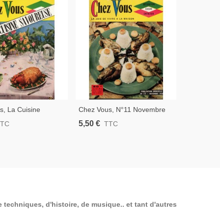
s, La Cuisine
Chez Vous, N°11 Novembre
Chez Vous
se N°2 Janvier 1958
1958 - Recettes De Cuisine,
Cuisine, E
5,50 €
5,50 €
TTC
TTC
T
s De Cuisine,
Ustensiles De Cuisine Vintage
1959 - Ma
n Vintage
1950, Déc
 techniques, d'histoire, de musique.. et tant d'autres