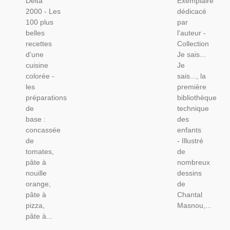
Delta
Exemplaire
Cuisine
Éducatif,
2000 - Les
dédicacé
Étrangère,
Dédicacé,
100 plus
par
belles
l'auteur -
recettes
Collection
d'une
Je sais...
cuisine
Je
colorée -
sais..., la
les
première
préparations
bibliothèque
de
technique
base :
des
concassée
enfants
de
- Illustré
tomates,
de
pâte à
nombreux
nouille
dessins
orange,
de
pâte à
Chantal
pizza,
Masnou,...
pâte à...