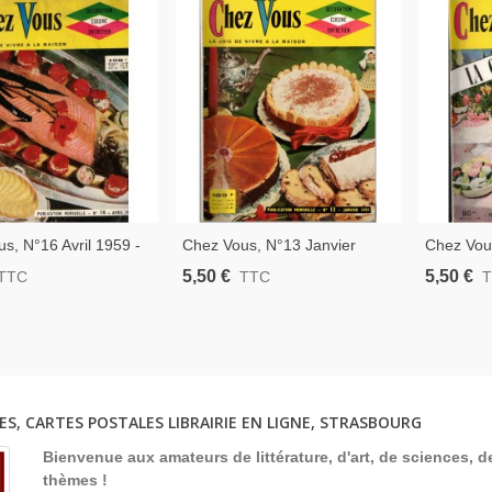
s, N°16 Avril 1959 -
Chez Vous, N°13 Janvier
Chez Vou
 De Cuisine,
1959 - Recettes De Cuisine
Savoureu
5,50 €
5,50 €
TTC
TTC
es De Cuisine,
Traditionnelle
- Recette
u Foyer 1960
Décoratio
ES, CARTES POSTALES LIBRAIRIE EN LIGNE, STRASBOURG
Bienvenue aux amateurs de littérature, d'art, de sciences, de
thèmes !