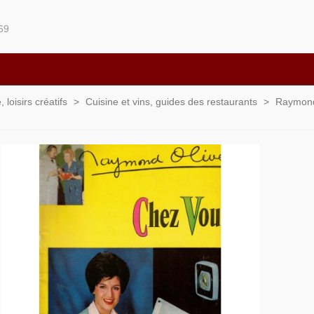
69
loisirs créatifs
>
Cuisine et vins, guides des restaurants
>
Raymond 