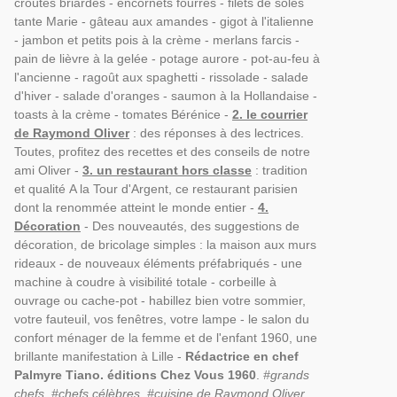
croûtes briardes - encornets fourrés - filets de soles
tante Marie - gâteau aux amandes - gigot à l'italienne
- jambon et petits pois à la crème - merlans farcis -
pain de lièvre à la gelée - potage aurore - pot-au-feu à
l'ancienne - ragoût aux spaghetti - rissolade - salade
d'hiver - salade d'oranges - saumon à la Hollandaise -
toasts à la crème - tomates Bérénice -
2. le courrier
de Raymond Oliver
: des réponses à des lectrices.
Toutes, profitez des recettes et des conseils de notre
ami Oliver -
3. un restaurant hors classe
: tradition
et qualité A la Tour d'Argent, ce restaurant parisien
dont la renommée atteint le monde entier -
4.
Décoration
- Des nouveautés, des suggestions de
décoration, de bricolage simples : la maison aux murs
rideaux - de nouveaux éléments préfabriqués - une
machine à coudre à visibilité totale - corbeille à
ouvrage ou cache-pot - habillez bien votre sommier,
votre fauteuil, vos fenêtres, votre lampe - le salon du
confort ménager de la femme et de l'enfant 1960, une
brillante manifestation à Lille -
Rédactrice en chef
Palmyre Tiano. éditions Chez Vous 1960
.
#grands
chefs, #chefs célèbres, #cuisine de Raymond Oliver,