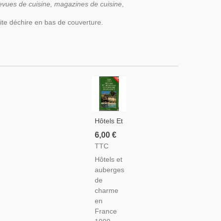
evues de cuisine, magazines de cuisine
,
tite déchire en bas de couverture.
Hôtels Et
Auberges
6,00 €
De
TTC
Charme
Hôtels et
En
auberges
France
de
1999,
charme
Guide
en
De
France
Charme