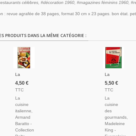
#restaurants célèbres, #décoration 1960, #magazines féminins 1960, #r
on : revue agrafée de 38 pages, format 30 cm x 23 pages. bon état. pe
ES PRODUITS DANS LA MÊME CATÉGORIE :
La
La
Cuisine
Cuisine
4,50 €
5,50 €
Italienne,
Des
TTC
TTC
Armand
Gourmands,
La
La
Baratto,
Madeleine
cuisine
cuisine
1996 -
King,
italienne,
des
Recettes,
1958 -
Armand
gourmands,
Italie,
Recettes,
Baratto -
Madeleine
Delta
Cuisine
Collection
King -
2000,
Enfants,