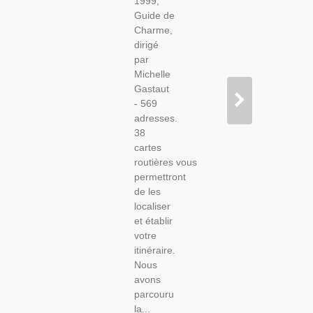
1999,
-
Guide de
Restaurants,
Charme,
Gastronomie,
dirigé
Hôtels,
par
Michelle
Gastaut
- 569
adresses.
38
cartes
routières vous
permettront
de les
localiser
et établir
votre
itinéraire.
Nous
avons
parcouru
la...