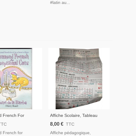
#latin au...
d French For
Affiche Scolaire, Tableau
nal Cats, Henri De La
Récapitulatif Grammaire
8,00 €
TTC
TTC
Cats, Chats, Cartoon,
Allemande, Pierre Useldinger
 French for
Affiche pédagogique,
, Humour, Manuels
- Manuels D'allemand, Livre