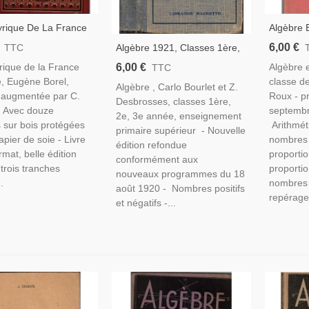
yrique De La France
Algèbre E
, Eugène Borel,
Classe 
6,00 €
Algèbre 1921, Classes 1ère,
TTC
2 Gravures,
1941, L.
2e 3e Années, Primaire
6,00 €
rique de la France
Algèbre e
TTC
ie Littérature Lyrique
Manuels
Supérieur, Carlo Bourlet,
, Eugène Borel,
classe de
cle
Algèbre , Carlo Bourlet et Z.
Desbrosses - Manuels
 augmentée par C.
Roux - 
Desbrosses, classes 1ère,
Mathématiques,
 - Avec douze
septemb
2e, 3e année, enseignement
 sur bois protégées
Arithmét
primaire supérieur - Nouvelle
apier de soie - Livre
nombres 
édition refondue
rmat, belle édition
proportio
conformément aux
 trois tranches
proporti
nouveaux programmes du 18
.
nombres 
août 1920 - Nombres positifs
repérage.
et négatifs -...