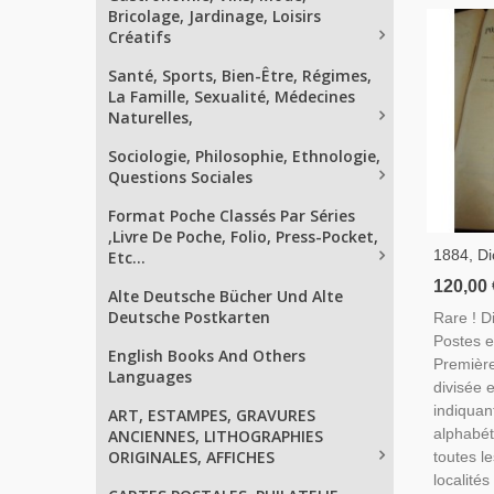
Bricolage, Jardinage, Loisirs
Créatifs
Santé, Sports, Bien-Être, Régimes,
La Famille, Sexualité, Médecines
Naturelles,
Sociologie, Philosophie, Ethnologie,
Questions Sociales
Format Poche Classés Par Séries
,Livre De Poche, Folio, Press-Pocket,
1884, Di
Etc...
Postes 
120,00 
Alte Deutsche Bücher Und Alte
De La Fr
Deutsche Postkarten
Rare ! D
Cochery 
Postes e
France, 
English Books And Others
Première
Languages
divisée 
indiquan
ART, ESTAMPES, GRAVURES
alphabét
ANCIENNES, LITHOGRAPHIES
ORIGINALES, AFFICHES
toutes l
localités