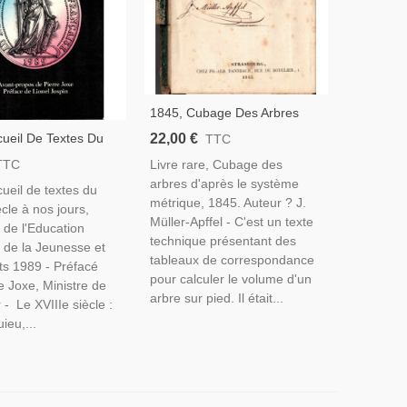
1845, Cubage Des Arbres
D'après Le Système
22,00 €
ueil De Textes Du
TTC
Métrique, Dannbach
ècle À Nos Jours,
Livre rare, Cubage des
TTC
Strasbourg - Arbres,
e De L'Education
arbres d'après le système
Manuscrit, Alsatiques,
ueil de textes du
, 1989 - Révolution
métrique, 1845. Auteur ? J.
Généalogie, Barr,
ècle à nos jours,
 République
Müller-Apffel - C'est un texte
 de l'Education
technique présentant des
 de la Jeunesse et
tableaux de correspondance
ts 1989 - Préfacé
pour calculer le volume d'un
e Joxe, Ministre de
arbre sur pied. Il était...
r - Le XVIIIe siècle :
ieu,...