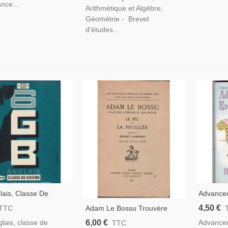
ance...
Arithmétique et Algèbre,
Géométrie - Brevet
d'études...
ais, Classe De
Advance
 Michel Peron, 1970 -
Exceptio
4,50 €
Adam Le Bossu Trouvère
TTC
D'anglais
Barbe - 
Artésien Du XIIIe S, Le Jeu
6,00 €
lais, classe de
Advanced
TTC
Children