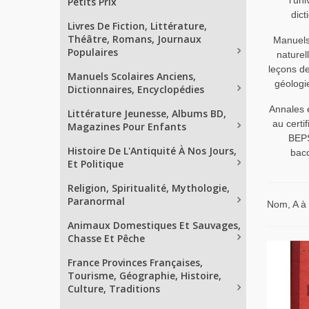
l'uni
Petits Prix
dict
Livres De Fiction, Littérature,
Théâtre, Romans, Journaux
Manuels
Populaires
naturell
leçons d
Manuels Scolaires Anciens,
géologie
Dictionnaires, Encyclopédies
Annales 
Littérature Jeunesse, Albums BD,
au certif
Magazines Pour Enfants
BEPS
Histoire De L'Antiquité À Nos Jours,
bac
Et Politique
Religion, Spiritualité, Mythologie,
Paranormal
Nom, A à
Animaux Domestiques Et Sauvages,
Chasse Et Pêche
France Provinces Françaises,
Tourisme, Géographie, Histoire,
Culture, Traditions