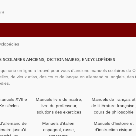
69
yclopédies
 SCOLAIRES ANCIENS, DICTIONNAIRES, ENCYCLOPÉDIES
quinerie en ligne a trouvé pour vous d'anciens manuels scolaires de
nelles, de vieux atlas, des cours de langue en allemand ou anglais, des
dies.
manuels XVIIIe
Manuels livre du maître,
Manuels de français et
Xe siècles
livre du professeur,
de littérature française,
solutions des exercices
cours de philosophie
d'allemand de
Manuels d'italien,
Manuels d'histoire et
rimaire jusqu'à
espagnol, russe,
d'instruction civique