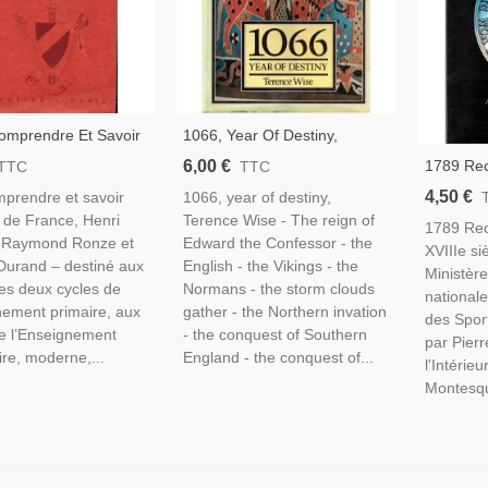
omprendre Et Savoir
1066, Year Of Destiny,
re De France, Henri
Terence Wise, 1979 - Moyen
6,00 €
1789 Rec
TTC
TTC
 Raymond Ronze Et
Age, Histoire Angleterre,
XVIIIe Si
4,50 €
prendre et savoir
1066, year of destiny,
Durand, 1945 –
Invasions Normandes, Middle
Ministèr
e de France, Henri
Terence Wise - The reign of
D’histoire
Age, English Books
1789 Rec
Nationale
 Raymond Ronze et
Edward the Confessor - the
XVIIIe si
De 1789,
Durand – destiné aux
English - the Vikings - the
Ministère
es deux cycles de
Normans - the storm clouds
nationale
nement primaire, aux
gather - the Northern invation
des Spor
e l’Enseignement
- the conquest of Southern
par Pierr
re, moderne,...
England - the conquest of...
l'Intérieu
Montesqu