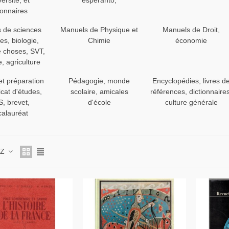
versité, et
esperanto,
ionnaires
 de sciences
Manuels de Physique et
Manuels de Droit,
es, biologie,
Chimie
économie
e choses, SVT,
, agriculture
et préparation
Pédagogie, monde
Encyclopédies, livres d
icat d'études,
scolaire, amicales
références, dictionnaires
, brevet,
d'école
culture générale
calauréat
 Z