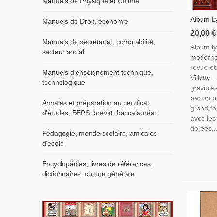
Manuels de Physique et Chimie
Album L
Manuels de Droit, économie
Moderne
20,00 €
1885 - 1
Manuels de secrétariat, comptabilité,
Album ly
Antholog
secteur social
moderne
XIXe Siè
revue et
Manuels d'enseignement technique,
Villatte
technologique
gravures
par un p
Annales et préparation au certificat
grand fo
d'études, BEPS, brevet, baccalauréat
avec les
dorées,..
Pédagogie, monde scolaire, amicales
d'école
Encyclopédies, livres de références,
dictionnaires, culture générale