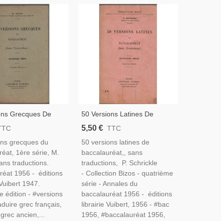
ons Grecques De
50 Versions Latines De
éat, 1ère Série,
Baccalauréat, 4e Série,
5,50 €
TTC
TTC
956 - Manuels Grec,
Schrickle, 1956 - Manuels
ons grecques du
50 versions latines de
Du Bac,
Latin, Annales Baccalauréat,
éat, 1ère série, M.
baccalauréat,, sans
ans traductions.
traductions, P. Schrickle
réat 1956 - éditions
- Collection Bizos - quatrième
 Vuibert 1947.
série - Annales du
 édition - #versions
baccalauréat 1956 - éditions
aduire grec français,
librairie Vuibert, 1956 - #bac
grec ancien,...
1956, #baccalauréat 1956,