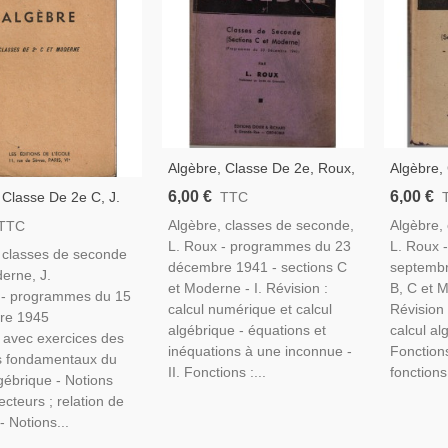
Algèbre, Classe De 2e, Roux,
Algèbre,
1944 - Programmes De 1941,
1946 - 
6,00 €
6,00 €
 Classe De 2e C, J.
TTC
Manuel De Mathématiques,
Manuel 
 1946 -,
Algèbre, classes de seconde,
Algèbre,
TTC
Enseign
mes Du 15
L. Roux - programmes du 23
L. Roux 
 classes de seconde
re 1945, Manuel De
décembre 1941 - sections C
septembr
erne, J.
tiques,
et Moderne - I. Révision :
B, C et M
 - programmes du 15
calcul numérique et calcul
Révision 
re 1945
algébrique - équations et
calcul alg
 avec exercices des
inéquations à une inconnue -
Fonctions
es fondamentaux du
II. Fonctions :...
fonctions 
lgébrique - Notions
ecteurs ; relation de
- Notions...