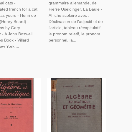
al cats -
grammaire allemande, de
Du Maître
ated french for a cat
Pierre Useldinger, La Baule -
as yours - Henri de
Affiche scolaire avec :
 (Henry Beard) -
Déclinaison de l'adjectif et de
ions by Gary
l'article, tableau récapitulatif,
 - A John Boswell
le pronom relatif, le pronom
s Book - Villard
personnel, la...
ew York,...