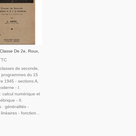
 Classe De 2e, Roux,
Programmes De 1945,
TTC
De Mathématiques,
 classes de seconde,
ement Secondaire
- programmes du 15
e 1945 - sections A,
oderne - I.
: calcul numérique et
ébrique - II.
 : généralités -
linéaires - fonction...