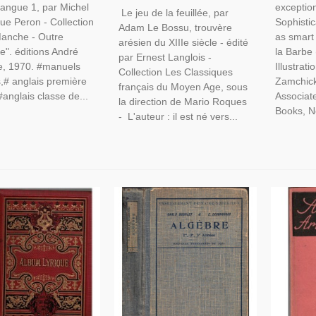
De La Feuillée, 1968 -,
langue 1, par Michel
exception
D'anglais
Le jeu de la feuillée, par
Classiques Français, Théâtre,
ue Peron - Collection
Sophistic
Adam Le Bossu, trouvère
Littérature Moyen Age,
Manche - Outre
as smart 
arésien du XIIIe siècle - édité
ue". éditions André
la Barbe
par Ernest Langlois -
e, 1970. #manuels
Illustrat
Collection Les Classiques
s,# anglais première
Zamchick
français du Moyen Age, sous
#anglais classe de...
Associate
la direction de Mario Roques
Books, N
- L'auteur : il est né vers...