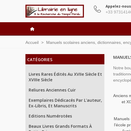
Appelez-nous
+33 9731414
Accueil
>
Manuels scolaires anciens, dictionnaires, enc
MANUELS
CATÉGORIES
Notre bou
Livres Rares Édités Au XVIIe Siècle Et
tradition
XVIIIe Siècle
encyclopé
Reliures Anciennes Cuir
Anciens 
Exemplaires Dédicacés Par L'auteur,
et XI
Ex-Libris, Et Manuscrits
Editions Numérotées
Manuels 
l'école p
Beaux Livres Grands Formats À