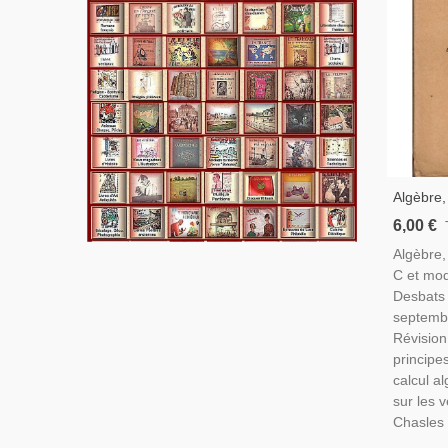
Algèbre,
Desbats,
6,00 €
Program
Algèbre,
Septemb
C et mod
Mathéma
Desbats
septemb
Révision
princip
calcul a
sur les v
Chasles 