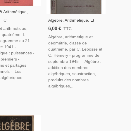
t Arithmétique,
De 4e, Programme
Algèbre, Arithmétique, Et
TTC
 Roux, 1945 -
Géométrie, Classe De 4e,
6,00 €
t arithmétique,
TTC
 Mathématiques,
Programme 1945, Lebossé Et
 quatrième, L.
Algèbre, arithmétique et
Hémery, 1946 - Manuels
programme du 21
géométrie, classe de
Mathématiques,
re 1941 -
quatrième, par C. Lebossé et
ique : puissances -
C. Hémery - programme de
premiers -
septembre 1945 - Algèbre :
ns et partages
addition des nombres
onnels - Les
algébriques, soustraction,
algébriques :
produits des nombres
..
algébriques,...