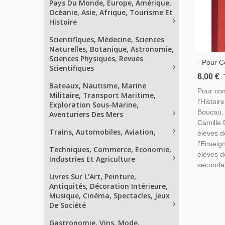
Pays Du Monde, Europe, Amérique,
Océanie, Asie, Afrique, Tourisme Et
Histoire
Scientifiques, Médecine, Sciences
Naturelles, Botanique, Astronomie,
Sciences Physiques, Revues
- Pour C
Scientifiques
L’Histoi
6,00 €
Boucau,
Bateaux, Nautisme, Marine
Pour com
Camille 
Militaire, Transport Maritime,
l’Histoir
Exploration Sous-Marine,
Manuels 
Boucau,
Aventuriers Des Mers
Camille 
Trains, Automobiles, Aviation,
élèves d
l’Enseig
Techniques, Commerce, Economie,
élèves d
Industries Et Agriculture
secondai
Livres Sur L'Art, Peinture,
Antiquités, Décoration Intérieure,
Musique, Cinéma, Spectacles, Jeux
De Société
Gastronomie, Vins, Mode,