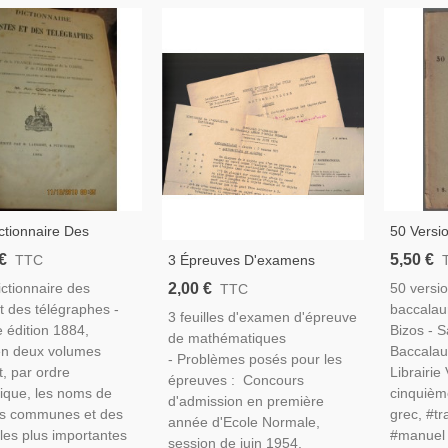
ctionnaire Des
50 Versi
Et Des Télégraphes
Baccalaur
€
5,50 €
3 Épreuves D'examens
TTC
ance Et De L'Algérie,
Bizos, 1
Mathématiques 1948, 1951
2,00 €
ictionnaire des
50 versi
TTC
- Annuaire Algérie,
Annales 
Et 1953 Brevet, Ecole
t des télégraphes -
baccalaur
Généalogie,
3 feuilles d'examen d'épreuve
Normale, BEPC - Manuels
 édition 1884,
Bizos - S
de mathématiques
Mathématiques, Annales
en deux volumes
Baccalau
- Problèmes posés pour les
Maths
t, par ordre
Librairie
épreuves : Concours
ique, les noms de
cinquième
d'admission en première
es communes et des
grec, #tr
année d'Ecole Normale,
 les plus importantes
#manuel 
session de juin 1954,