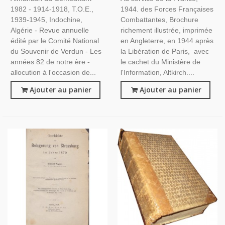
1918, 2e Guerre Mondiale,
Résistance, Libération, FFI,
1982 - 1914-1918, T.O.E.,
1944. des Forces Françaises
Algérie
De Gaulle,
1939-1945, Indochine,
Combattantes, Brochure
Algérie - Revue annuelle
richement illustrée, imprimée
édité par le Comité National
en Angleterre, en 1944 après
du Souvenir de Verdun - Les
la Libération de Paris, avec
années 82 de notre ère -
le cachet du Ministère de
allocution à l'occasion de...
l'Information, Altkirch....
Ajouter au panier
Ajouter au panier