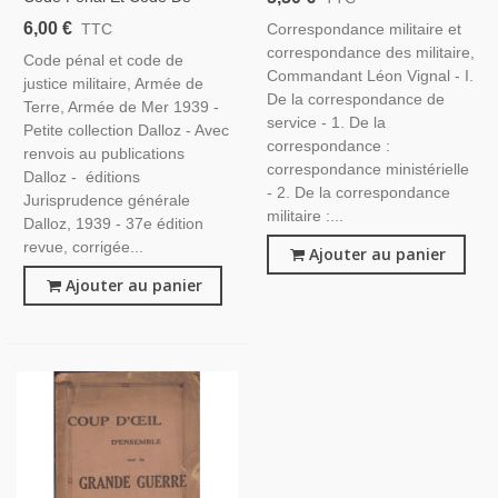
Militaires, Commandant Léon
Justice Militaire, Armée De
6,00 €
Correspondance militaire et
TTC
Vignal, 1940 - Instruction
Terre, Armée De Mer 1939 -
correspondance des militaire,
Militaire,
Code pénal et code de
Manuels Droit, Code Dalloz,
Commandant Léon Vignal - I.
justice militaire, Armée de
Instruction Militaire
De la correspondance de
Terre, Armée de Mer 1939 -
service - 1. De la
Petite collection Dalloz - Avec
correspondance :
renvois au publications
correspondance ministérielle
Dalloz - éditions
- 2. De la correspondance
Jurisprudence générale
militaire :...
Dalloz, 1939 - 37e édition
revue, corrigée...
Ajouter au panier
Ajouter au panier