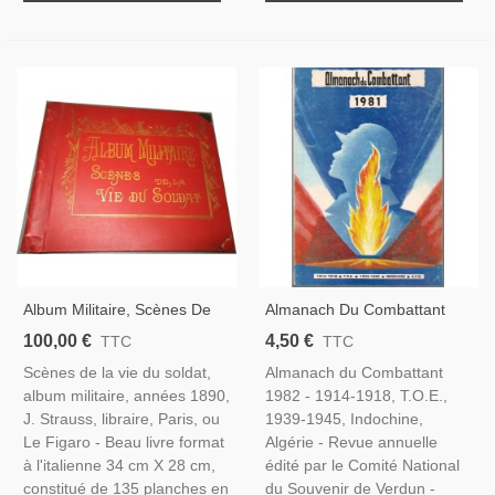
Album Militaire, Scènes De
Almanach Du Combattant
La Vie Du Soldat, 1890 -
1981 - Revue Militaire,
100,00 €
4,50 €
TTC
TTC
Uniformes Militaires, Armée,
Guerre 1914-1918, 2e
Scènes de la vie du soldat,
Almanach du Combattant
Gravures,
Guerre Mondiale, Algérie
album militaire, années 1890,
1982 - 1914-1918, T.O.E.,
J. Strauss, libraire, Paris, ou
1939-1945, Indochine,
Le Figaro - Beau livre format
Algérie - Revue annuelle
à l'italienne 34 cm X 28 cm,
édité par le Comité National
constitué de 135 planches en
du Souvenir de Verdun -