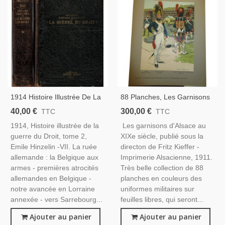
1914 Histoire Illustrée De La
88 Planches, Les Garnisons
Guerre Du Droit T2, Emile
D'Alsace Au 19e Siècle, Fritz
40,00 €
300,00 €
TTC
TTC
Hinzelin, 1916 - Guerre
Kieffer, 1911 - Uniformes
1914, Histoire illustrée de la
Les garnisons d'Alsace au
1914-1918, Bataille De La
Militaires , Gravures, Armée,
guerre du Droit, tome 2,
XIXe siècle, publié sous la
Marne, Guerre Mondiale
Emile Hinzelin -VII. La ruée
directon de Fritz Kieffer -
allemande : la Belgique aux
Imprimerie Alsacienne, 1911.
armes - premières atrocités
Très belle collection de 88
allemandes en Belgique -
planches en couleurs des
notre avancée en Lorraine
uniformes militaires sur
annexée - vers Sarrebourg...
feuilles libres, qui seront...
Ajouter au panier
Ajouter au panier