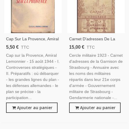
Cap Sur La Provence, Amiral
Carnet D'adresses De La
Lemonnier, 1954 - 2e Guerre
Garnison De Strasbourg
5,50 €
15,00 €
TTC
TTC
Mondiale, Débarquement,
1923, Cercle Militaire -
Cap sur la Provence, Amiral
Cercle militaire 1923 - Carnet
Marine Militaire,
Alsatiques, Annuaire Armée
Lemonnier - 15 août 1944 - I.
d'adresses de la Garnison de
Controverses stratégiques -
Strasbourg - Annuaire avec
II. Préparatifs : où débarquer
les noms des militaires
- les grandes lignes du plan -
répartis dans leur 21e corps
les défenses allemandes - le
d'armée - Gouvernement
plan se précise - la
militaire de Strasbourg -
participation...
Gendarmerie nationale -...
Ajouter au panier
Ajouter au panier