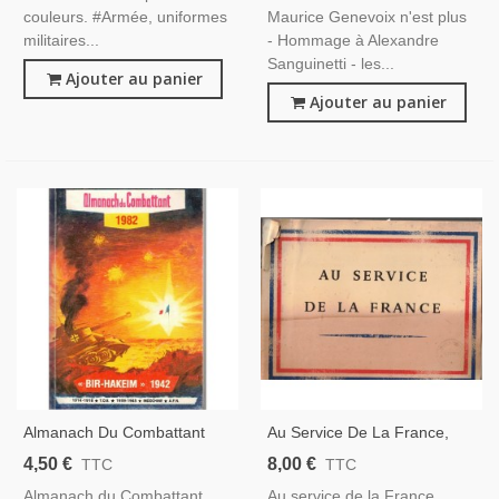
couleurs. #Armée, uniformes
Maurice Genevoix n'est plus
militaires...
- Hommage à Alexandre
Sanguinetti - les...
Ajouter au panier
Ajouter au panier
Almanach Du Combattant
Au Service De La France,
1982 - Revue Militaire, Bir-
1944 - Forces Françaises
4,50 €
8,00 €
TTC
TTC
Hakeim 1942, Guerre 1914-
Libres, 2e Guerre Mondiale,
Almanach du Combattant
Au service de la France,