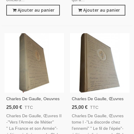
Ajouter au panier
Ajouter au panier
Charles De Gaulle, Oeuvres
Charles De Gaulle, Œuvres
II, Vers L'Armée De Métier,
TI, La Discorde Chez
25,00 €
25,00 €
TTC
TTC
La France Et Son Armée,
L'ennemi, Le Fil De L'épée,
Charles De Gaulle, Œuvres II
Charles De Gaulle, Œuvres
1963 - Général De Gaulle,
1963 - Armée, Guerre 1914
-"Vers l'Armée de Métier"
tome I -"La discorde chez
1918
" La France et son Armée"-
l'ennemi" " Le fil de l'épée"-