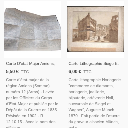
Carte D'état-Major Amiens,
Carte Lithographie Siège Et
Somme
Bombardement De
5,50 €
6,00 €
TTC
TTC
Strasbourg En 1870,
Carte d'état-major de la
Carte lithographie Horlogerie
Orfèvrerie Holl, Münch, 1871
région Amiens (Somme)
"commerce de diamants,
- Guerre Franco-Prussienne,
numéro 12 (Arras) - Levée
horlogerie, joaillerie,
par les Officiers du Corps
bijouterie, orfèvrerie Holl,
d'Etat-Major et publiée par le
succursale de Siegel et
Dépôt de la Guerre en 1835.
Wagner", Auguste Münch
Révisée en 1902 - R.
1870. Fait partie de l'œuvre
12.10.15 - Avec le nom des
du graveur alsacien Münch,
officiers...
qui a...