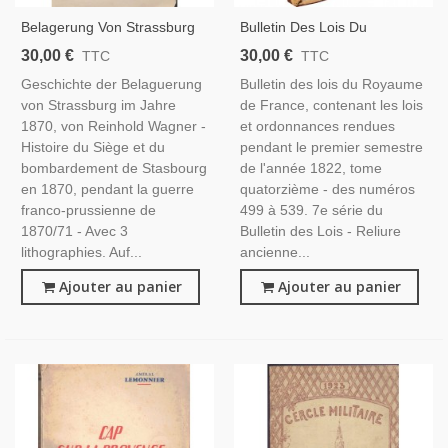
Belagerung Von Strassburg
Bulletin Des Lois Du
Im 1870, R. Wagner, 1878 -
Royaume De France 1822,
30,00 €
30,00 €
TTC
TTC
Siège Et Bombardement De
T14 - Restauration, Charles
Geschichte der Belaguerung
Bulletin des lois du Royaume
Strasbourg En 1870, Guerre
X, Louis XVIII, Législation,
von Strassburg im Jahre
de France, contenant les lois
Franco-Prussienne,
Lois 1822, Manuels Droit,
1870, von Reinhold Wagner -
et ordonnances rendues
Histoire du Siège et du
pendant le premier semestre
bombardement de Stasbourg
de l'année 1822, tome
en 1870, pendant la guerre
quatorzième - des numéros
franco-prussienne de
499 à 539. 7e série du
1870/71 - Avec 3
Bulletin des Lois - Reliure
lithographies. Auf...
ancienne...
Ajouter au panier
Ajouter au panier