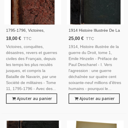
1795-1796, Victoires,
1914 Histoire Illustrée De La
Conquêtes, Désastres,
Guerre Du Droit T1, Emile
18,00 €
25,00 €
TTC
TTC
Revers Et Guerres Civiles
Hinzelin, 1916 - Guerre
Victoires, conquêtes,
1914, Histoire illustrée de la
Des Français - Militaires,
1914-1918, Relations
désastres, revers et guerres
guerre du Droit, tome 1,
Directoire, Gravures, Italie
Internationales XXe
civiles des Français, depuis
Emile Hinzelin - Préface de
les temps les plus reculés
Paul Deschanel - I. Vers
jusques, et compris la
l'agression : une guerre
Bataille de Navarin, par une
déchaînée sur quatre cent
Société de militaires - Tome
soixante-neuf millions d'êtres
11, 1795-1796 - Avec des...
humains - pourquoi le...
Ajouter au panier
Ajouter au panier