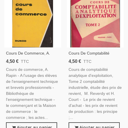
Cours De Commerce, A.
Cours De Comptabilité
Rapin, 1965 - Droit
Analytique D'exploitation, T2
4,50 €
4,50 €
TTC
TTC
Commercial, Manuels Droit,
Comptabilité Industrielle,
Cours de commerce, A.
Cours de comptabilité
Reverdy Et Court, 1954, -
Rapin - A l'usage des élèves
analytique d'exploitation,
Droit Commercial,
de l'enseignement technique
Tome 2 comptabilité
et brevets professionnels -
industrielle, étude des prix de
Bibliothèque de
revient, M. Reverdy et H.
l'enseignement technique -
Court - Le prix de revient
le commerçant et la Maison
d'achat - les prix de revient
de commerce : le
de production : les principe
commerce ; les actes...
;...
Ajouter au panier
Ajouter au panier