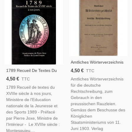
Amtliches Wörterverzeichnis
Für Die Deutsche
4,50 €
1789 Recueil De Textes Du
TTC
Rechtschreibung, 1903 -
XVIIIe Siècle À Nos Jours,
4,50 €
Amtliches Wörterverzeichnis
TTC
Vocabulaire Juridique
Ministère De L'Education
für die deutsche
Allemand, Manuels
1789 Recueil de textes du
Nationale, 1989 - Révolution
Rechtschreibung, zum
D'allemand
XVIIIe siècle à nos jours,
De 1789, République
Gebrauch in den
Ministère de l'Education
preussischen Rauzleien.
nationale de la Jeunesse et
Gemäss dem Beschusse des
des Sports 1989 - Préfacé
Königlichen
par Pierre Joxe, Ministre de
Staatsministeriums von 11.
l'Intérieur - Le XVIIIe siècle :
Juni 1903. Verlag
Montesquieu,...