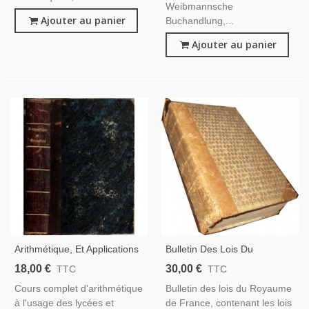
Weibmannsche
Ajouter au panier
Buchandlung,...
Ajouter au panier
Arithmétique, Et Applications
Bulletin Des Lois Du
Au Commerce, À La Banque,
Royaume De France 1822,
18,00 €
30,00 €
TTC
TTC
Géométrie, Guilmin, 1868 -
T14 - Restauration, Charles
Cours complet d'arithmétique
Bulletin des lois du Royaume
Manuels Mathématiques,
X, Louis XVIII, Législation,
à l'usage des lycées et
de France, contenant les lois
Lois 1822, Manuels Droit,