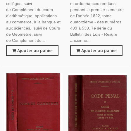
collèges, suivi
et ordonnances rendues
de Complément du cours
pendant le premier semestre
d'arithmétique, applications
de l'année 1822, tome
au commerce, à la banque et
quatorzième - des numéros
aux sciences, suivi de Cours
499 à 539. 7e série du
de Géométrie, suivi
Bulletin des Lois - Reliure
de Complément du...
ancienne...
Ajouter au panier
Ajouter au panier