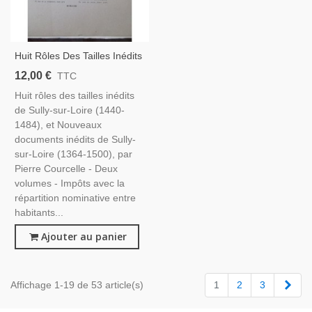
Huit Rôles Des Tailles Inédits
Et Nouveaux Documents De
12,00 €
TTC
Sully-Sur-Loire, 1978 -
Huit rôles des tailles inédits
Impôts Moyen Age,
de Sully-sur-Loire (1440-
Recensement Population,
1484), et Nouveaux
documents inédits de Sully-
sur-Loire (1364-1500), par
Pierre Courcelle - Deux
volumes - Impôts avec la
répartition nominative entre
habitants...
Ajouter au panier
Suiv
Affichage 1-19 de 53 article(s)
1
2
3