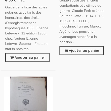
4,50 €
Guide social des anciens
TTC
Gatto, 1986 - Militaire,
Etienne Lefèvre - Manuels
combattants et victimes de
Manuels Droit,
Guide de la taxe des actes
Droit, Notaires,
guerre, Claude Petit et Jean-
notariés avec tarifs des
Laurent Gatto - 1914-1918,
honoraires, des droits
1939-1945, T.O.E.,
d'enregistrement et
Indochine, Tunisie, Maroc,
hypothèques 1955, Etienne
Algérie. Les pensions -
Lefèvre - 12 édition 1955,
avantages attachés à la
chez l'auteur Etienne
pension -...
Lefèvre, Saumur - #notaire,
#tarifs notaires,...
Ajouter au panier
Ajouter au panier