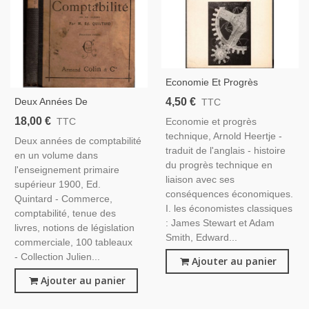
Economie Et Progrès
Technique, Arnold Heertje,
4,50 €
Deux Années De
TTC
1979 - Manuels D'économie
Comptabilité Enseignement
18,00 €
Economie et progrès
TTC
Primaire Supérieur, 1900, Ed.
technique, Arnold Heertje -
Deux années de comptabilité
Quintard, Boitel - Droit
traduit de l'anglais - histoire
en un volume dans
Commercial, Manuels Droit,
du progrès technique en
l'enseignement primaire
liaison avec ses
supérieur 1900, Ed.
conséquences économiques.
Quintard - Commerce,
I. les économistes classiques
comptabilité, tenue des
: James Stewart et Adam
livres, notions de législation
Smith, Edward...
commerciale, 100 tableaux
- Collection Julien...
Ajouter au panier
Ajouter au panier