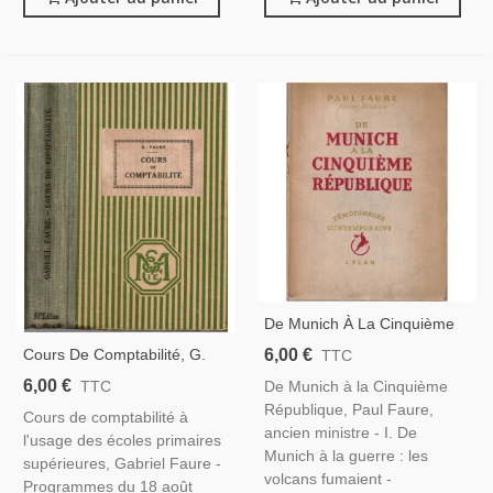
De Munich À La Cinquième
République, Paul Faure,
6,00 €
Cours De Comptabilité, G.
TTC
1948 - 2e Guerre Mondiale,
Faure 1935 - Droit
6,00 €
De Munich à la Cinquième
TTC
Manuels Droit Constitutionnel
Commercial, Manuels Droit,
République, Paul Faure,
Cours de comptabilité à
ancien ministre - I. De
l'usage des écoles primaires
Munich à la guerre : les
supérieures, Gabriel Faure -
volcans fumaient -
Programmes du 18 août