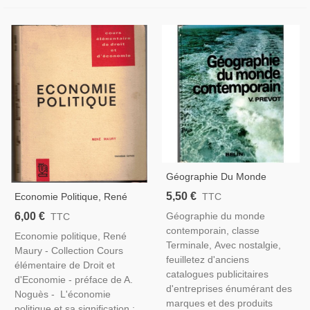
Géographie Du Monde
Contemporain, Classe
5,50 €
Economie Politique, René
TTC
Terminale, Fischer, Oudin,
Maury, 1971 - Manuels
6,00 €
Géographie du monde
TTC
Victor Prévot, 1977 -
D'économie, Manuels Droit,
contemporain, classe
Manuels De Géographie,
Economie politique, René
Terminale, Avec nostalgie,
Économie
Maury - Collection Cours
feuilletez d'anciens
élémentaire de Droit et
catalogues publicitaires
d'Economie - préface de A.
d'entreprises énumérant des
Noguès - L'économie
marques et des produits
politique et sa signification :