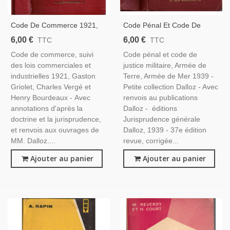
Code De Commerce 1921,
Code Pénal Et Code De
Griolet Vergé Bourdeaux -
Justice Militaire, Armée De
6,00 €
6,00 €
TTC
TTC
Droit Commercial, Manuels
Terre, Armée De Mer 1939 -
Code de commerce, suivi
Code pénal et code de
Droit, Code Dalloz,
Manuels Droit, Code Dalloz,
des lois commerciales et
justice militaire, Armée de
Instruction Militaire
industrielles 1921, Gaston
Terre, Armée de Mer 1939 -
Griolet, Charles Vergé et
Petite collection Dalloz - Avec
Henry Bourdeaux - Avec
renvois au publications
annotations d'après la
Dalloz - éditions
doctrine et la jurisprudence,
Jurisprudence générale
et renvois aux ouvrages de
Dalloz, 1939 - 37e édition
MM. Dalloz....
revue, corrigée...
Ajouter au panier
Ajouter au panier