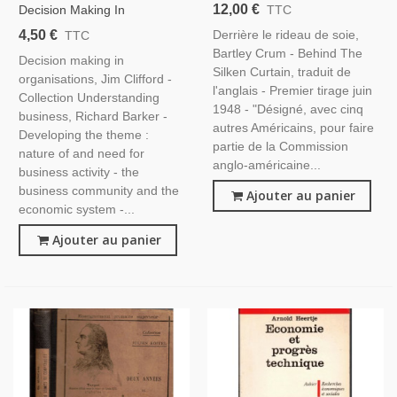
Bartley Crum, 1948 -
12,00 €
Decision Making In
TTC
Commission Pour La
Organisations, Jim Clifford,
4,50 €
Derrière le rideau de soie,
TTC
Création De L'Etat D'Israël
1980 - Droit Des Affaires,
Bartley Crum - Behind The
Decision making in
Silken Curtain, traduit de
organisations, Jim Clifford -
l'anglais - Premier tirage juin
Collection Understanding
1948 - "Désigné, avec cinq
business, Richard Barker -
autres Américains, pour faire
Developing the theme :
partie de la Commission
nature of and need for
anglo-américaine...
business activity - the
business community and the
Ajouter au panier
economic system -...
Ajouter au panier