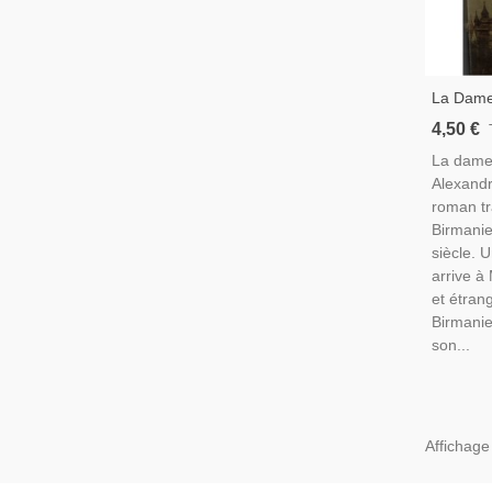
La Dame
Alexandr
4,50 €
Birmanie
La dame
Britann
Alexandr
roman tra
Birmanie
siècle. 
arrive à
et étran
Birmanie
son...
Affichage