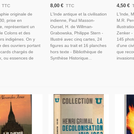
Sous L'Empire
Civilisation Indienne, Masson-
Perchero
8,00 €
4,50 €
TTC
TTC
, Photographie
Oursel, 1933 - Indes, Histoire
Indes, Hi
phie originale de
L'Inde antique et la civilisation
L'Inde, 
e, 1920/30 - Accident
Inde, Art Hindou, Ethnologie,
Hindou, 
0, prise en
indienne, Paul Masson-
M.R. Per
Pondichéry, Indes,
e, représentant un
Oursel, H. de Willman-
illustrat
e Colons et des
Grabowska, Philippe Stern -
Zenker -
eurs indigènes. On y
Illustré avec cinq cartes, 24
145 phot
 des ouvriers portant
figures au trait et 16 planches
d'une civ
ncards chargés de
hors texte - Bibliothèque de
que reco
x, ou essences de
Synthèse Historique...
invasions