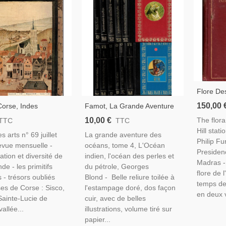
Flore De
Flora Of 
150,00 
Corse, Indes
Famot, La Grande Aventure
Stations,
es Bouddhiques,
Des Océans, T4 L'Océan
10,00 €
The flora
TTC
TTC
P.F. Fyso
s Flamands, Paris
Indien, Georges Blond, 1976
Hill stat
Indes,
s arts n° 69 juillet
La grande aventure des
tions 1960, - Jardin
-, Aventures En Mer,
Philip Fu
evue mensuelle -
océans, tome 4, L'Océan
 N°69 Juil 1960 -
Navigateurs,
Presiden
ation et diversité de
indien, l'océan des perles et
Madras - 
nde - les primitifs
du pétrole, Georges
flore de 
 - trésors oubliés
Blond - Belle reliure toilée à
temps de 
ses de Corse : Sisco,
l'estampage doré, dos façon
en deux 
Sainte-Lucie de
cuir, avec de belles
vallée...
illustrations, volume tiré sur
papier...