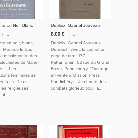
me En Noir Blanc
Dupleix, Gabriel Jouveau-
aurice Le Bas, 1955
Dubreuil, 1941 - Indes,
8,00 €
TTC
TTC
 Catéchistes De
Empire Colonial, Pondichéry,
me en noir, blanc,
Dupleix, Gabriel Jouveau-
maculée,
Histoire Indes Françaises,
r Maurice le Bas -
Dubreuil - Avec le cachet en
ires, Afrique,
re missionnaire des
page de titre : P.Z.
car
atéchistes de Marie-
Pattariramin, 52 rue du Grand
ée - Les
Bazar, Pondicherry. "Ouvrage
tions féminines se
en vente à Mission Press
rent (...) De ce
Pondichéry". "Je chante des
les religieuses
combats glorieux pour la...
nt...