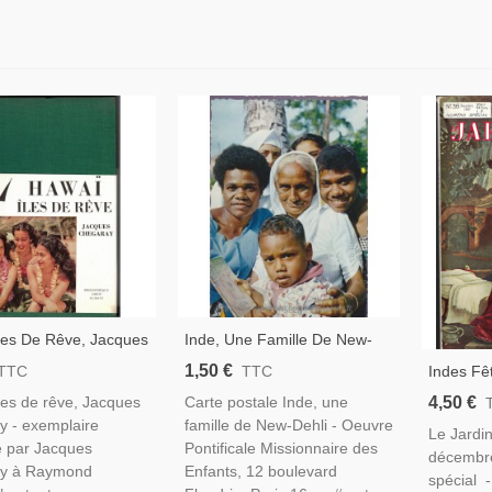
les De Rêve, Jacques
Inde, Une Famille De New-
y, 1957 - Dédicacé À
Dehli - Cartes Postales Inde,
1,50 €
Indes Fê
TTC
TTC
 Surleau
Asie, Oeuvre Pontificale
Nativité 
4,50 €
les de rêve, Jacques
Carte postale Inde, une
ry, Etats-Unis, Îles
Missionnaire Des Enfants
Ispahan I
y - exemplaire
famille de New-Dehli - Oeuvre
ique, Tourisme,
Le Jardin
Raphaël,
é par Jacques
Pontificale Missionnaire des
décembr
Jardin D
y à Raymond
Enfants, 12 boulevard
spécial 