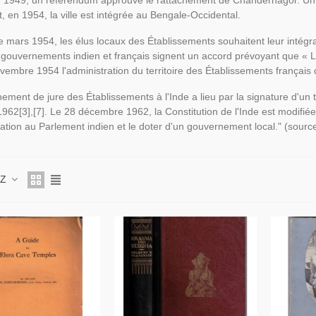
n 1949, un référendum approuve le rattachement de Chandernagor. Un trai
t, en 1954, la ville est intégrée au Bengale-Occidental.
de mars 1954, les élus locaux des Établissements souhaitent leur intégrat
 gouvernements indien et français signent un accord prévoyant que « 
vembre 1954 l'administration du territoire des Établissements français de
hement de jure des Établissements à l'Inde a lieu par la signature d'un t
 1962[3],[7]. Le 28 décembre 1962, la Constitution de l'Inde est modifiée
ation au Parlement indien et le doter d'un gouvernement local." (sourc
 Z