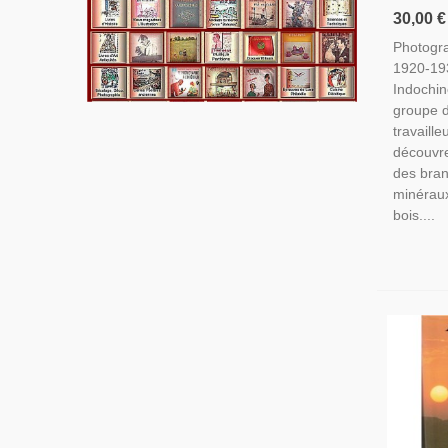
Minière 
30,00 €
Colonial
Photogra
Original
1920-193
Minier, 
Indochin
groupe d
travaill
découvre
des bra
minérau
bois....