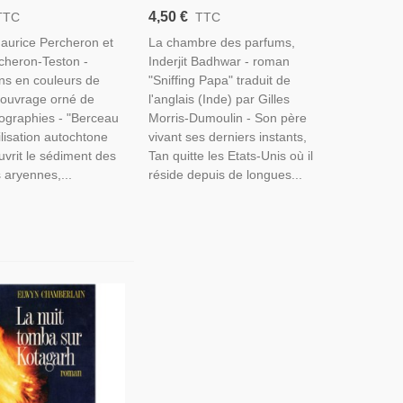
n-Teston,1936 -
Inderjit Badhwar, 2004 -
4,50 €
TTC
TTC
stoire Inde, Art
Amour Filial, Mort Du Père,
Maurice Percheron et
La chambre des parfums,
Ethnologie,
Traditions Indiennes, Inde,
cheron-Teston -
Inderjit Badhwar - roman
Écrivain Indien
ions en couleurs de
"Sniffing Papa" traduit de
 ouvrage orné de
l'anglais (Inde) par Gilles
ographies - "Berceau
Morris-Dumoulin - Son père
ilisation autochtone
vivant ses derniers instants,
uvrit le sédiment des
Tan quitte les Etats-Unis où il
 aryennes,...
réside depuis de longues...