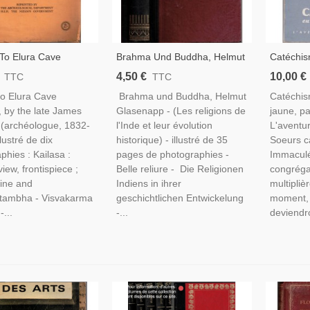
To Elura Cave
Brahma Und Buddha, Helmut
Catéchis
, James Burgess,
Glasenapp, 1926 - Religions
Jaune, M
4,50 €
10,00 €
TTC
TTC
ndes, Art Hindou,
De L'Inde, Indes, Art Hindou,
- Soeurs
to Elura Cave
Brahma und Buddha, Helmut
Catéchis
sme, Hindouisme,
Bouddhisme, Hindouisme,
Marie-Im
 by the late James
Glasenapp - (Les religions de
jaune, pa
isme,
Brahmanisme, Asie,
Missionna
(archéologue, 1832-
l'Inde et leur évolution
L'aventu
Madagas
lustré de dix
historique) - illustré de 35
Soeurs c
phies : Kailasa :
pages de photographies -
Immacul
iew, frontispiece ;
Belle reliure - Die Religionen
congréga
ine and
Indiens in ihrer
multipliè
tambha - Visvakarma
geschichtlichen Entwickelung
moment, 
-...
-...
deviendro