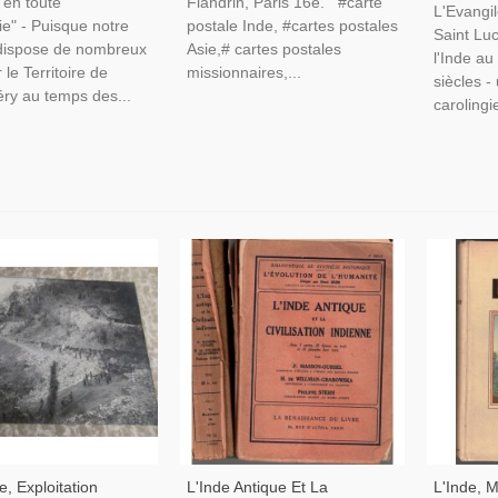
"en toute
Flandrin, Paris 16e. #carte
L'Evangil
e" - Puisque notre
postale Inde, #cartes postales
Saint Luc
e dispose de nombreux
Asie,# cartes postales
l'Inde au
r le Territoire de
missionnaires,...
siècles -
ry au temps des...
carolingi
e, Exploitation
L'Inde Antique Et La
L'Inde, 