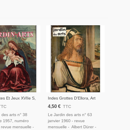
tes Et Jeux XVIIe S,
Indes Grottes D'Ellora, Art
Selon Saint Luc,
Hindou, Dürer Peintres XVe
4,50 €
TTC
TTC
ran, Peintre
S, Peinture Médiévale, , - Le
 des arts n° 38
Le Jardin des arts n° 63
 Cubisme, - Le
Jardin Des Arts N°63 Jan
e 1957, numéro
janvier 1960 - revue
es Arts N°38 1957,
1960,
- revue mensuelle -
mensuelle - Albert Dürer -