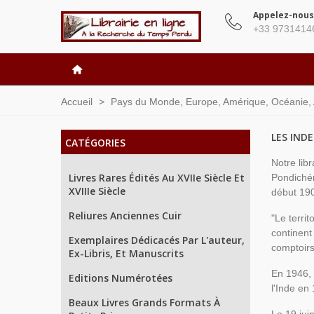
Appelez-nous
+33 9731414
Accueil
>
Pays du Monde, Europe, Amérique, Océanie, As
LES IND
CATÉGORIES
Notre libr
Livres Rares Édités Au XVIIe Siècle Et
Pondichér
XVIIIe Siècle
début 190
Reliures Anciennes Cuir
"Le terri
continent
Exemplaires Dédicacés Par L'auteur,
comptoirs
Ex-Libris, Et Manuscrits
En 1946, 
Editions Numérotées
l'Inde en
Beaux Livres Grands Formats À