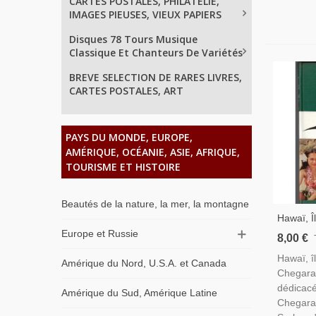
CARTES POSTALES, PHILATELIE,
IMAGES PIEUSES, VIEUX PAPIERS
Disques 78 Tours Musique
Classique Et Chanteurs De Variétés
BREVE SELECTION DE RARES LIVRES,
CARTES POSTALES, ART
PAYS DU MONDE, EUROPE,
AMÉRIQUE, OCÉANIE, ASIE, AFRIQUE,
TOURISME ET HISTOIRE
Beautés de la nature, la mer, la montagne
Hawaï, Î
Chegara
Europe et Russie
8,00 €
Raymond
Hawaï, î
Pondiché
Amérique du Nord, U.S.A. et Canada
Chegara
Du Pacif
dédicac
Amérique du Sud, Amérique Latine
Chegara