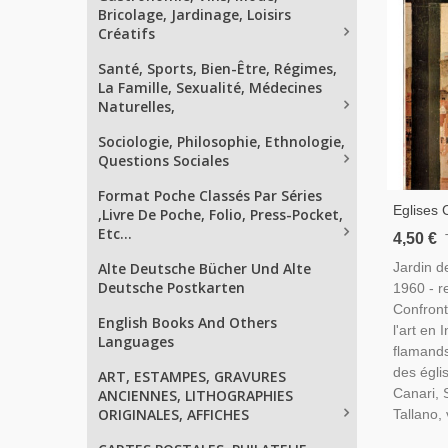
Bricolage, Jardinage, Loisirs
Créatifs
Santé, Sports, Bien-Être, Régimes,
La Famille, Sexualité, Médecines
Naturelles,
Sociologie, Philosophie, Ethnologie,
Questions Sociales
Format Poche Classés Par Séries
Eglises 
,Livre De Poche, Folio, Press-Pocket,
Sculptur
Etc...
4,50 €
Primitif
Jardin de
Alte Deutsche Bücher Und Alte
Construc
Deutsche Postkarten
1960 - r
Des Arts
Confront
English Books And Others
l'art en I
Languages
flamands
des égli
ART, ESTAMPES, GRAVURES
Canari, 
ANCIENNES, LITHOGRAPHIES
ORIGINALES, AFFICHES
Tallano, 