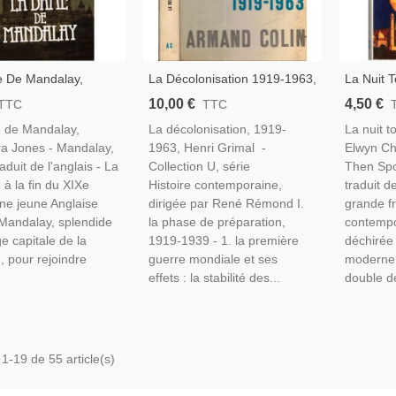
 De Mandalay,
La Décolonisation 1919-1963,
La Nuit 
a Jones, 1990 -
Henri Griam - Collection U
Elwyn Ch
10,00 €
4,50 €
TTC
TTC
 XIXe Siècle, Empire
1965 - Manuels Histoire
Hindous 
 de Mandalay,
La décolonisation, 1919-
La nuit 
ique, Roman D'amour
Contemporaine - Empire
Roman D
a Jones - Mandalay,
1963, Henri Grimal -
Elwyn Ch
Colonial, XXe Siècle
duit de l'anglais - La
Collection U, série
Then Sp
 à la fin du XIXe
Histoire contemporaine,
traduit de
Une jeune Anglaise
dirigée par René Rémond I.
grande f
 Mandalay, splendide
la phase de préparation,
contempo
ge capitale de la
1919-1939 - 1. la première
déchirée 
, pour rejoindre
guerre mondiale et ses
moderne,
effets : la stabilité des...
double dé
 1-19 de 55 article(s)