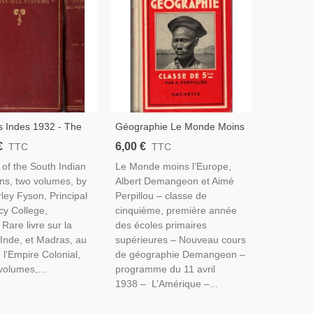
s Indes 1932 - The
Géographie Le Monde Moins
The South Indian Hill
L'Europe, Programme 1938,
€
6,00 €
TTC
TTC
 2 Vol, 611 Gravures,
Classe De 5e, Albert
 of the South Indian
Le Monde moins l’Europe,
n, 1932 - Botanique,
Demangeon Aimé Perpillou,
ions, two volumes, by
Albert Demangeon et Aimé
1938 – Manuels De
rley Fyson, Principal
Perpillou – classe de
Géographie
cy College,
cinquième, première année
Rare livre sur la
des écoles primaires
l'Inde, et Madras, au
supérieures – Nouveau cours
l'Empire Colonial,
de géographie Demangeon –
volumes,...
programme du 11 avril
1938 – L’Amérique –...