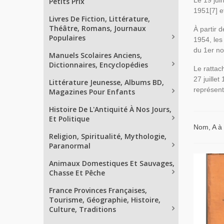
Le 19 jui
Petits Prix
1951[7] e
Livres De Fiction, Littérature,
Théâtre, Romans, Journaux
À partir 
Populaires
1954, les
du 1er no
Manuels Scolaires Anciens,
Dictionnaires, Encyclopédies
Le rattac
27 juillet
Littérature Jeunesse, Albums BD,
représent
Magazines Pour Enfants
Histoire De L'Antiquité À Nos Jours,
Et Politique
Nom, A à
Religion, Spiritualité, Mythologie,
Paranormal
Animaux Domestiques Et Sauvages,
Chasse Et Pêche
France Provinces Françaises,
Tourisme, Géographie, Histoire,
Culture, Traditions