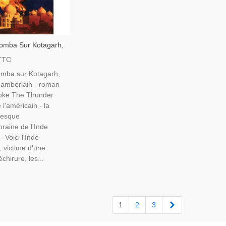
Tomba Sur Kotagarh,
amberlain, 1990 -
TTC
Contre Sikhs, Inde,
tomba sur Kotagarh,
'amour
amberlain - roman
oke The Thunder
 l'américain - la
resque
raine de l'Inde
- Voici l'Inde
 victime d'une
chirure, les...
Suivant
1
2
3