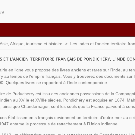
69
ie, Afrique, tourisme et histoire
>
Les Indes et l'ancien territoire f
ES ET L'ANCIEN TERRITOIRE FRANÇAIS DE PONDICHÉRY, L'INDE 
airie en ligne vous propose des livres anciens et rares sur l'Inde, au te
y au temps de l'empire français. Vous y trouverez des documents sur les
0. Quelques livres se rapportent à l'Inde contemporaine.
toire de Puducherry est issu des anciennes possessions de la Compagni
 indien au XVIIe et XVIIIe siècles. Pondichéry est acquise en 1674, M
, ainsi que Chandernagor, sont les seuls que la France parvient à cons
ces Établissements français deviennent un territoire d'outre-mer au sei
 1947 entame le processus de rattachement à l'Union indienne.