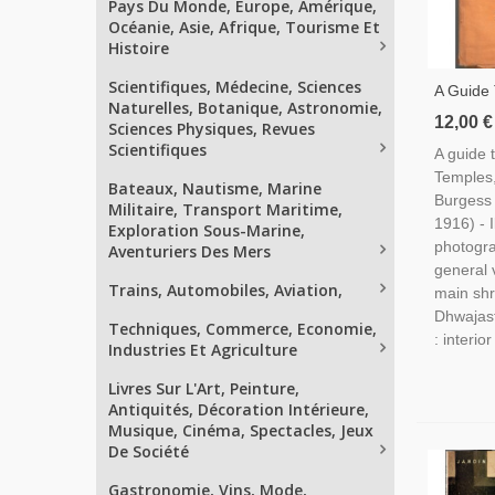
Pays Du Monde, Europe, Amérique,
Océanie, Asie, Afrique, Tourisme Et
Histoire
Scientifiques, Médecine, Sciences
A Guide 
Naturelles, Botanique, Astronomie,
Temples
12,00 €
Sciences Physiques, Revues
1929 - I
Scientifiques
A guide 
Bouddhi
Temples,
Brahman
Bateaux, Nautisme, Marine
Burgess 
Militaire, Transport Maritime,
1916) - I
Exploration Sous-Marine,
photogra
Aventuriers Des Mers
general v
Trains, Automobiles, Aviation,
main shr
Dhwajas
Techniques, Commerce, Economie,
: interior 
Industries Et Agriculture
Livres Sur L'Art, Peinture,
Antiquités, Décoration Intérieure,
Musique, Cinéma, Spectacles, Jeux
De Société
Gastronomie, Vins, Mode,