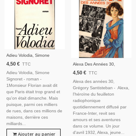
Adieu Volodia, Simone
Signoret, 1985 - Roman,
4,50 €
Alexa Des Années 30,
TTC
Grégory Santisteban, 1970 -
4,50 €
Adieu Volodia, Simone
TTC
Roman D'amour, Feuilleton
Signoret - roman -
Alexa des années 30,
Radio,
1Monsieur Florian avait dit
Grégory Santisteban - Alexa,
que Paris était trop grand et
l'héroïne du feuilleton
qu'on était dimanche. Mais
radiophonique
puisque, parmi ces milliers
quotidiennement diffusé par
de rues, dans ces millions de
France-Inter, revit ses
maisons, derrière ces
amours et ses aventures
milliards...
dans ce volume. Un jour
d'avril 1932, Alexa, jeune...
Ajouter au panier