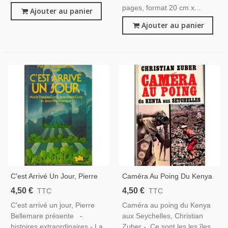
pages, format 20 cm x...
Ajouter au panier
Ajouter au panier
C'est Arrivé Un Jour, Pierre
Caméra Au Poing Du Kenya
Bellemare, 1979 - Jean-Paul
Aux Seychelles, Christian
4,50 €
4,50 €
TTC
TTC
Rouland, Émissions TV TF1,
Zuber, 1969 -. Animaux
C'est arrivé un jour, Pierre
Caméra au poing du Kenya
Roman Mystères, Histoires
Sauvages, Safari Photos,
Bellemare présente -
aux Seychelles, Christian
Extraordinaires
Océan Indien, Tourisme,
histoires extraordinaires - La
Zuber - Ce sont les les îles