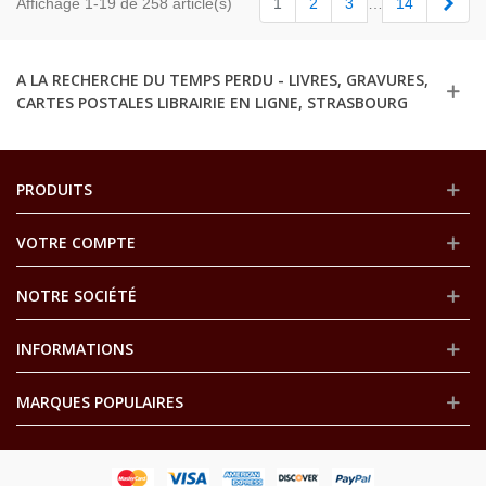
Suiv
Affichage 1-19 de 258 article(s)
1
2
3
…
14
A LA RECHERCHE DU TEMPS PERDU - LIVRES, GRAVURES,
CARTES POSTALES LIBRAIRIE EN LIGNE, STRASBOURG
PRODUITS
VOTRE COMPTE
NOTRE SOCIÉTÉ
INFORMATIONS
MARQUES POPULAIRES