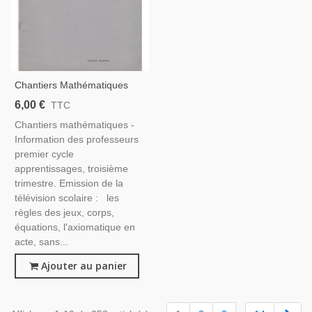
Chantiers Mathématiques
Information Des Professeurs,
6,00 €
TTC
1966, Émission Télévision
Chantiers mathématiques -
Scolaire
Information des professeurs
premier cycle
apprentissages, troisième
trimestre. Emission de la
télévision scolaire : les
règles des jeux, corps,
équations, l'axiomatique en
acte, sans...
Ajouter au panier