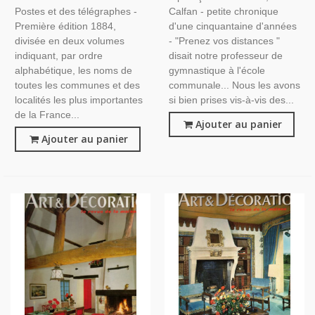
L'Algérie, Cochery - Annuaire
Biographie Actrice
Postes et des télégraphes -
Calfan - petite chronique
Algérie, France, Généalogie,
Première édition 1884,
d'une cinquantaine d'années
divisée en deux volumes
- "Prenez vos distances "
indiquant, par ordre
disait notre professeur de
alphabétique, les noms de
gymnastique à l'école
toutes les communes et des
communale... Nous les avons
localités les plus importantes
si bien prises vis-à-vis des...
de la France...
Ajouter au panier
Ajouter au panier