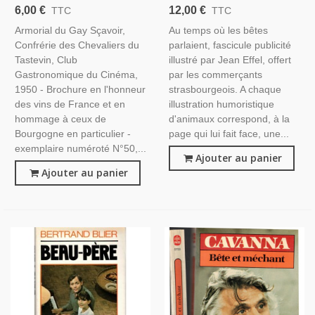
Confrérie Des Chevaliers Du
Parlaient, Jean Effel -
6,00 €
12,00 €
TTC
TTC
Tastevin, Club
Illustrateurs, Animaux,
Armorial du Gay Sçavoir,
Au temps où les bêtes
Gastronomique Du Cinéma,
Publicité, Humour,
Confrérie des Chevaliers du
parlaient, fascicule publicité
1950 - , Vins, Cinéma,
Strasbourg
Tastevin, Club
illustré par Jean Effel, offert
Bourgogne,
Gastronomique du Cinéma,
par les commerçants
1950 - Brochure en l'honneur
strasbourgeois. A chaque
des vins de France et en
illustration humoristique
hommage à ceux de
d'animaux correspond, à la
Bourgogne en particulier -
page qui lui fait face, une...
exemplaire numéroté N°50,...
Ajouter au panier
Ajouter au panier