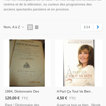
cinéma et de la télévision, ou curieux des programmes des
anciens spectacles parisiens et en province.
Suiv
Nom, A à Z
1/14
1884, Dictionnaire Des
A Part Ça Tout Va Bien ,
Postes Et Des Télégraphes
Nicole Calfan, 2006 - La
120,00 €
4,50 €
TTC
TTC
De La France Et De
Femme De Cinquante Ans,
Rare ! Dictionnaire des
A part ça tout va bien , Nicole