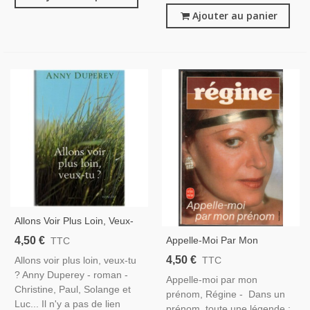
Ajouter au panier
Allons Voir Plus Loin, Veux-
Tu ? Anny Duperey 2003 -
4,50 €
Appelle-Moi Par Mon
TTC
Prénom, Régine, 1986 -
4,50 €
Allons voir plus loin, veux-tu
TTC
Chanteuse, Spectacles,
? Anny Duperey - roman -
Appelle-moi par mon
Biographie
Christine, Paul, Solange et
prénom, Régine - Dans un
Luc... Il n'y a pas de lien
prénom, toute une légende :