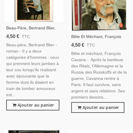
Beau-Père, Bertrand Blier,
1983 - Cinéma, Patrick
4,50 €
Bête Et Méchant, François
TTC
Dewaere, Amour Interdit,
Cavanna, 1984 - Hara-Kiri,
4,50 €
Beau-père, Bertrand Blier -
TTC
Dessinateur Humoristique,
roman - Il y a deux
Bête et méchant, François
Biographie
catégories d'hommes : ceux
Cavana - Après la banlieue
qui prennent leurs jambes à
des Ritals, l'Allemagne et la
leur cou lorsqu'ils réalisent
Russie des Russkoffs et de la
avec épouvante que la
guerre, Cavanna rentre à
femme dont ils étaient en
Paris. Il faut survivre, sans
train de tomber amoureux
argent et sans relations. Ses
est...
premiers dessins,...
Ajouter au panier
Ajouter au panier