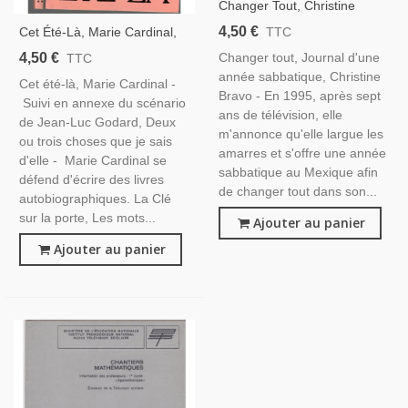
Changer Tout, Christine
Bravo, 2000 - Télévision,
4,50 €
Cet Été-Là, Marie Cardinal,
TTC
Journal D'une Année
1981 - Cinéma 1960, Jean-
4,50 €
Changer tout, Journal d'une
TTC
Sabbatique, Biographie
Luc Godard, Robert Bresson,
année sabbatique, Christine
Cet été-là, Marie Cardinal -
Bravo - En 1995, après sept
Suivi en annexe du scénario
ans de télévision, elle
de Jean-Luc Godard, Deux
m'annonce qu'elle largue les
ou trois choses que je sais
amarres et s'offre une année
d'elle - Marie Cardinal se
sabbatique au Mexique afin
défend d'écrire des livres
de changer tout dans son...
autobiographiques. La Clé
sur la porte, Les mots...
Ajouter au panier
Ajouter au panier