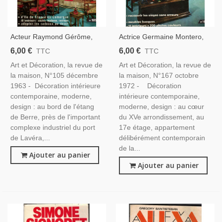
Acteur Raymond Gérôme,
Actrice Germaine Montero,
Artiste Franz Priking, Comte
Maison Ted Lapidus, Sièges
6,00 €
6,00 €
TTC
TTC
Michel D'Ornano, Troglodyte
Tapissés, Meubles Basques,
Art et Décoration, la revue de
Art et Décoration, la revue de
- Art Et Décoration, N°105
Yves Ruhlmann - Art Et
la maison, N°105 décembre
la maison, N°167 octobre
Décembre 1963 -
Décoration N°167 1972
1963 - Décoration intérieure
1972 - Décoration
contemporaine, moderne,
intérieure contemporaine,
design : au bord de l'étang
moderne, design : au cœur
de Berre, près de l'important
du XVe arrondissement, au
complexe industriel du port
17e étage, appartement
de Lavéra,...
délibérément contemporain
de la...
Ajouter au panier
Ajouter au panier