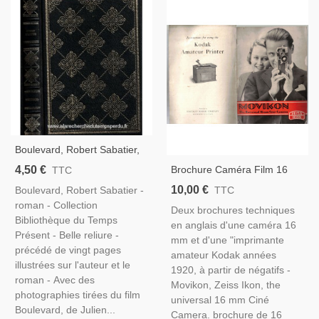
Boulevard, Robert Sabatier,
1975 - Pigalle, Cinéma,
4,50 €
Brochure Caméra Film 16
TTC
Julien Duvivier, Jean-Pierre
Mm, Movikon Ciné Camera
10,00 €
Boulevard, Robert Sabatier -
TTC
Léaud, Magali Noël, Pierre
Zeiss Ikon - Kodak Amateur
roman - Collection
Mondy,
Deux brochures techniques
Printer, 1920 - Appareils
Bibliothèque du Temps
en anglais d'une caméra 16
Photo, Cinéma
Présent - Belle reliure -
mm et d'une "imprimante
précédé de vingt pages
amateur Kodak années
illustrées sur l'auteur et le
1920, à partir de négatifs -
roman - Avec des
Movikon, Zeiss Ikon, the
photographies tirées du film
universal 16 mm Ciné
Boulevard, de Julien...
Camera. brochure de 16