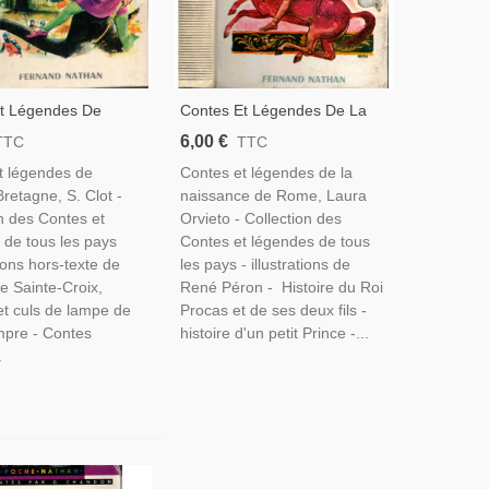
t Légendes De
Contes Et Légendes De La
retagne, Clot, 1973
Naissance De Rome, Laura
6,00 €
TTC
TTC
ture Anglaise,
Orvieto, 1965 -, Contes
t légendes de
Contes et légendes de la
ure Moyen Age,
Fernand Nathan, Antiquité
retagne, S. Clot -
naissance de Rome, Laura
ernand Nathan,
Romaine,
n des Contes et
Orvieto - Collection des
 de tous les pays
Contes et légendes de tous
tions hors-texte de
les pays - illustrations de
e Sainte-Croix,
René Péron - Histoire du Roi
 et culs de lampe de
Procas et de ses deux fils -
mpre - Contes
histoire d'un petit Prince -...
.