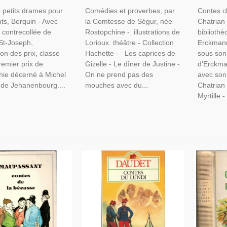
Enfants, Histoires
Contes, Théâtre Enfants,
Contes, 
 petits drames pour
Comédies et proverbes, par
Contes c
ants XIXe Siècle
Littérature Jeunesse,
Bibliothè
nts, Berquin - Avec
la Comtesse de Ségur, née
Chatrian 
Hachette
Couvertu
e contrecollée de
Rostopchine - illustrations de
bibliothè
t St-Joseph,
Lorioux. théâtre - Collection
Erckman
ion des prix, classe
Hachette - Les caprices de
sous son
remier prix de
Gizelle - Le dîner de Justine -
d'Erckma
ie décerné à Michel
On ne prend pas des
avec son
de Jehanenbourg....
mouches avec du...
Chatrian
Myrtille -