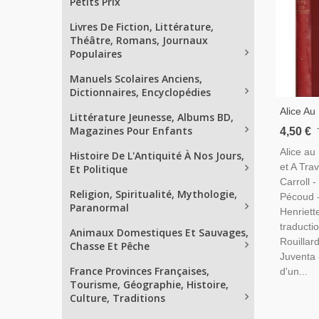
Petits Prix
Livres De Fiction, Littérature,
Théâtre, Romans, Journaux
Populaires
Manuels Scolaires Anciens,
Dictionnaires, Encyclopédies
Alice Au
Littérature Jeunesse, Albums BD,
A Traver
Magazines Pour Enfants
4,50 €
Carroll,
Alice au
Histoire De L'Antiquité À Nos Jours,
Littératu
et A Trav
Et Politique
Fantasti
Carroll -
Religion, Spiritualité, Mythologie,
Pécoud -
Paranormal
Henriette
traducti
Animaux Domestiques Et Sauvages,
Rouillar
Chasse Et Pêche
Juventa 
France Provinces Françaises,
d'un...
Tourisme, Géographie, Histoire,
Culture, Traditions