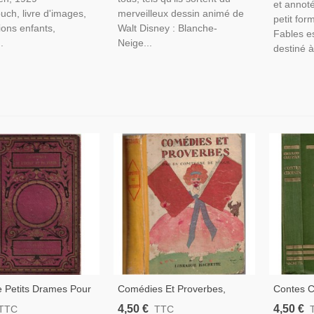
et annoté
buch, livre d'images,
merveilleux dessin animé de
petit for
tions enfants,
Walt Disney : Blanche-
Fables es
.
Neige...
destiné à 
 Petits Drames Pour
Comédies Et Proverbes,
Contes C
nts, Berquin, 1872 -
Comtesse De Ségur, 1949 -
Chatrian 
4,50 €
4,50 €
TTC
TTC