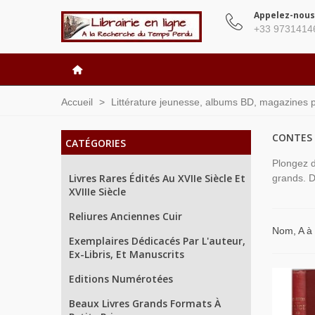
Appelez-nous
+33 9731414
Accueil
>
Littérature jeunesse, albums BD, magazines 
CONTES 
CATÉGORIES
Plongez d
Livres Rares Édités Au XVIIe Siècle Et
grands. D
XVIIIe Siècle
Reliures Anciennes Cuir
Nom, A à
Exemplaires Dédicacés Par L'auteur,
Ex-Libris, Et Manuscrits
Editions Numérotées
Beaux Livres Grands Formats À