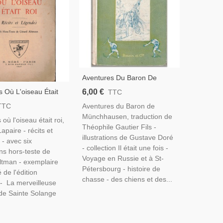
Aventures Du Baron De
Münchhausen, Théophile
6,00 €
 Où L'oiseau Était
TTC
Gautier Fils, 1948 - Gustave
ues Lapaire, 1947 -,
Aventures du Baron de
TTC
Doré
ontes Et Légendes, ,
Münchhausen, traduction de
où l'oiseau était roi,
Théophile Gautier Fils -
paire - récits et
illustrations de Gustave Doré
- avec six
- collection Il était une fois -
ions hors-teste de
Voyage en Russie et à St-
ltman - exemplaire
Pétersbourg - histoire de
de l'édition
chasse - des chiens et des...
 - La merveilleuse
de Sainte Solange