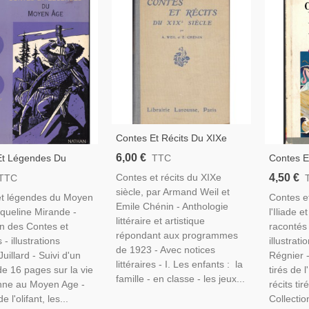
Contes Et Récits Du XIXe
Siècle, Weil Et Chénin, 1932 -
6,00 €
Et Légendes Du
Contes E
TTC
Contes Populaires, Manuels
ge, Jacqueline
L'Iliade 
4,50 €
Contes et récits du XIXe
TTC
De Français
 1998 -, Littérature
Chandon,
siècle, par Armand Weil et
et légendes du Moyen
Contes et
ge, Contes Fernand
Grèce An
Emile Chénin - Anthologie
queline Mirande -
l'Iliade 
Classiqu
littéraire et artistique
on des Contes et
racontés
répondant aux programmes
- illustrations
illustrat
de 1923 - Avec notices
uillard - Suivi d'un
Régnier -
littéraires - I. Les enfants : la
de 16 pages sur la vie
tirés de l
famille - en classe - les jeux...
enne au Moyen Age -
récits ti
 l'olifant, les...
Collectio