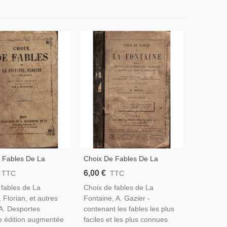
 Fables De La
Choix De Fables De La
 Florian Et Autres
Fontaine, Gazier, 1890 -,
6,00 €
TTC
TTC
 A. Desportes 1856 -,
Littérature XVIIe S.,
 fables de La
Choix de fables de La
re XVIIe S.,
Littérature Jeunesse,
 Florian, et autres
Fontaine, A. Gazier -
re Jeunesse,
 A. Desportes
contenant les fables les plus
le édition augmentée
faciles et les plus connues