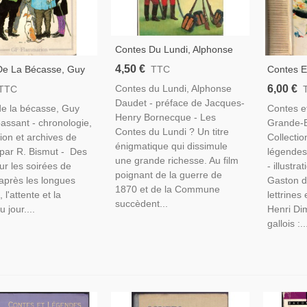
Contes Du Lundi, Alphonse
Daudet, 1987 - Guerre 1870,
4,50 €
De La Bécasse, Guy
Contes E
TTC
La Commune, Héroïsme,
ssant, 1980 - ,
Grande-B
6,00 €
Contes du Lundi, Alphonse
TTC
Littérature Jeunesse
opulaires,
-, Littéra
Daudet - préface de Jacques-
e la bécasse, Guy
Contes e
ie,,
Littérat
Henry Bornecque - Les
ssant - chronologie,
Grande-B
Contes F
Contes du Lundi ? Un titre
tion et archives de
Collectio
énigmatique qui dissimule
 par R. Bismut - Des
légendes
une grande richesse. Au film
our les soirées de
- illustra
poignant de la guerre de
après les longues
Gaston d
1870 et de la Commune
l'attente et la
lettrines
succèdent...
u jour....
Henri Di
gallois :..