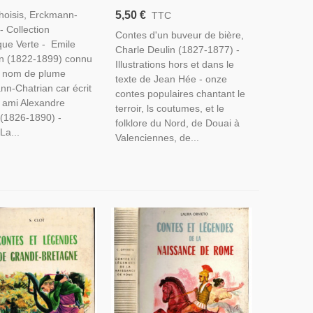
Hussards,
Charles Deulin, - Nord Pas-
5,50 €
hoisis, Erckmann-
TTC
que Verte,
De-Calais, Régionalisme,
- Collection
re Verte
Contes d'un buveur de bière,
Contes Populaires,
que Verte - Emile
Charle Deulin (1827-1877) -
n (1822-1899) connu
Illustrations hors et dans le
 nom de plume
texte de Jean Hée - onze
nn-Chatrian car écrit
contes populaires chantant le
 ami Alexandre
terroir, ls coutumes, et le
 (1826-1890) -
folklore du Nord, de Douai à
 La...
Valenciennes, de...