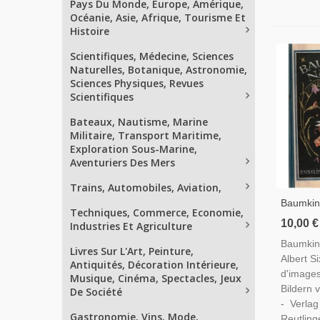
Pays Du Monde, Europe, Amérique,
Océanie, Asie, Afrique, Tourisme Et
Histoire
Scientifiques, Médecine, Sciences
Naturelles, Botanique, Astronomie,
Sciences Physiques, Revues
Scientifiques
Bateaux, Nautisme, Marine
Militaire, Transport Maritime,
Exploration Sous-Marine,
Aventuriers Des Mers
Trains, Automobiles, Aviation,
Baumkind
Techniques, Commerce, Economie,
Albert S
10,00 €
Industries Et Agriculture
Litterat
Baumkind
Livres D
Livres Sur L'Art, Peinture,
Albert S
Antiquités, Décoration Intérieure,
d'images
Musique, Cinéma, Spectacles, Jeux
Bildern 
De Société
- Verlag
Gastronomie, Vins, Mode,
Reutling