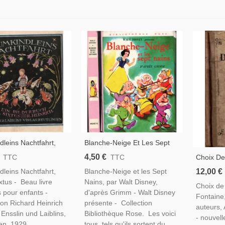
leins Nachtfahrt,
Blanche-Neige Et Les Sept
ixtus, 1929 - Kinder
Nains, Walt Disney, 1973 -
4,50 €
Choix De
TTC
TTC
ur, Märchen, Contes,
Contes De Grimm, Collection
Fontaine,
12,00 €
leins Nachtfahrt,
Blanche-Neige et les Sept
'images
Jeunesse Bibliothèque Rose
Auteurs,
ixtus - Beau livre
Nains, par Walt Disney,
Choix de
Littératu
 pour enfants -
d'après Grimm - Walt Disney
Fontaine,
Littératu
von Richard Heinrich
présente - Collection
auteurs,
 Ensslin und Laiblins,
Bibliothèque Rose. Les voici
- nouvel
en, 1929
tous, tels qu'ils sortent du