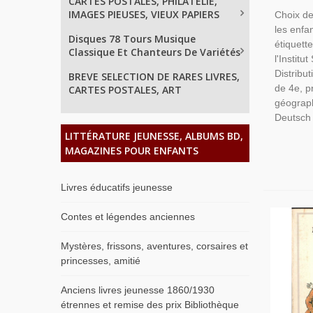
CARTES POSTALES, PHILATELIE,
Théâtre 
IMAGES PIEUSES, VIEUX PAPIERS
Choix de
Pour Enf
les enfa
Disques 78 Tours Musique
étiquett
Classique Et Chanteurs De Variétés
l'Institu
Distribut
BREVE SELECTION DE RARES LIVRES,
de 4e, p
CARTES POSTALES, ART
géograph
Deutsch 
LITTÉRATURE JEUNESSE, ALBUMS BD,
MAGAZINES POUR ENFANTS
Livres éducatifs jeunesse
Contes et légendes anciennes
Mystères, frissons, aventures, corsaires et
princesses, amitié
Anciens livres jeunesse 1860/1930
étrennes et remise des prix Bibliothèque