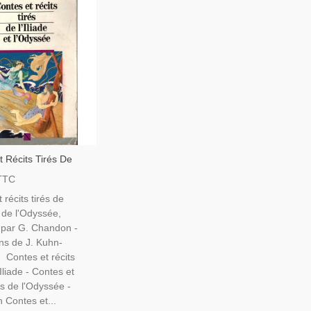
t Récits Tirés De
Et L'Odyssée, G.
TTC
 1990 -, Homère,
 récits tirés de
tique, Auteurs
et de l'Odyssée,
es Grecs,
 par G. Chandon -
ions de J. Kuhn-
 Contes et récits
'Iliade - Contes et
rés de l'Odyssée -
n Contes et...