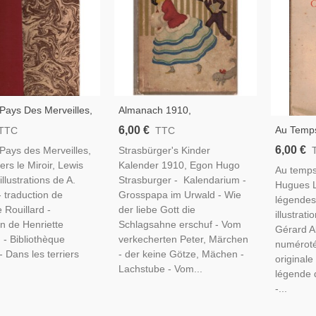
 Pays Des Merveilles,
Almanach 1910,
s Le Miroir, Lewis
Strasbürger's Kinder
6,00 €
Au Temps
TTC
TTC
 1948 -, Contes,
Kalender 1910, Egon Hugo
Roi, Hug
6,00 €
 Pays des Merveilles,
Strasbürger's Kinder
re Anglaise,
Strasburger - Märchen 1910
Berry, C
ers le Miroir, Lewis
Kalender 1910, Egon Hugo
que
Au temps 
 illustrations de A.
Strasburger - Kalendarium -
Hugues La
 traduction de
Grosspapa im Urwald - Wie
légendes 
 Rouillard -
der liebe Gott die
illustrat
on de Henriette
Schlagsahne erschuf - Vom
Gérard A
d - Bibliothèque
verkecherten Peter, Märchen
numéroté 
- Dans les terriers
- der keine Götze, Mächen -
originale
Lachstube - Vom...
légende 
-...