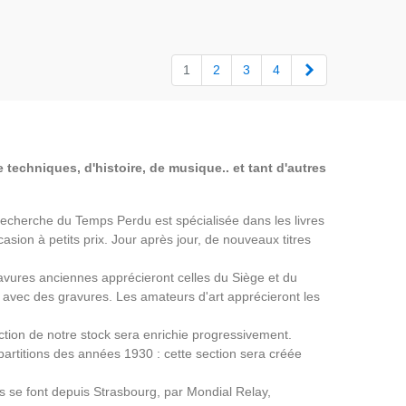
Suivant
1
2
3
4
 techniques, d'histoire, de musique.. et tant d'autres
a Recherche du Temps Perdu est spécialisée dans les livres
asion à petits prix. Jour après jour, de nouveaux titres
avures anciennes apprécieront celles du Siège et du
avec des gravures. Les amateurs d'art apprécieront les
ection de notre stock sera enrichie progressivement.
partitions des années 1930 : cette section sera créée
ns se font depuis Strasbourg, par Mondial Relay,