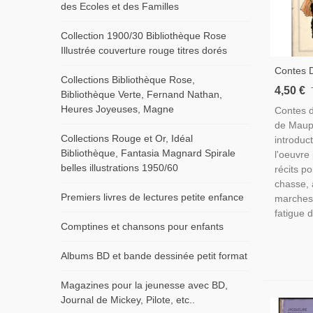
des Ecoles et des Familles
Collection 1900/30 Bibliothèque Rose
Illustrée couverture rouge titres dorés
Contes 
Collections Bibliothèque Rose,
De Maupa
4,50 €
Bibliothèque Verte, Fernand Nathan,
Contes P
Heures Joyeuses, Magne
Contes d
Normand
de Maupa
Collections Rouge et Or, Idéal
introduc
Bibliothèque, Fantasia Magnard Spirale
l'oeuvre
belles illustrations 1950/60
récits p
chasse, 
Premiers livres de lectures petite enfance
marches, 
fatigue d
Comptines et chansons pour enfants
Albums BD et bande dessinée petit format
Magazines pour la jeunesse avec BD,
Journal de Mickey, Pilote, etc..