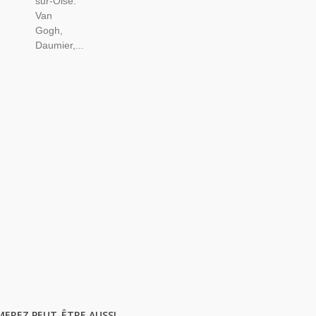
sur-Oise:
Van
Gogh,
Daumier,...
MEREZ PEUT-ÊTRE AUSSI