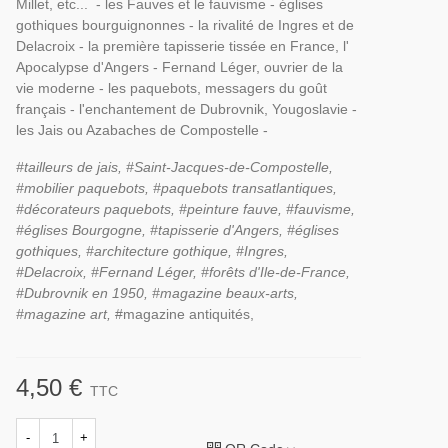
Millet, etc... - les Fauves et le fauvisme - églises
gothiques bourguignonnes - la rivalité de Ingres et de
Delacroix - la première tapisserie tissée en France, l'
Apocalypse d'Angers - Fernand Léger, ouvrier de la
vie moderne - les paquebots, messagers du goût
français - l'enchantement de Dubrovnik, Yougoslavie -
les Jais ou Azabaches de Compostelle -
#tailleurs de jais, #Saint-Jacques-de-Compostelle,
#mobilier paquebots, #paquebots transatlantiques,
#décorateurs paquebots, #peinture fauve, #fauvisme,
#églises Bourgogne, #tapisserie d'Angers, #églises
gothiques, #architecture gothique, #Ingres,
#Delacroix, #Fernand Léger, #forêts d'Ile-de-France,
#Dubrovnik en 1950, #magazine beaux-arts,
#magazine art,
#magazine antiquités,
4,50 €
TTC
-
+