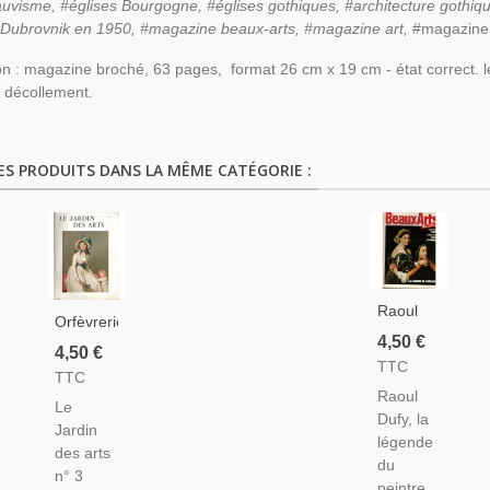
auvisme, #églises Bourgogne, #églises gothiques, #architecture gothiqu
#Dubrovnik en 1950, #magazine beaux-arts, #magazine art,
#magazine 
on : magazine broché, 63 pages, format 26 cm x 19 cm - état correct. l
 décollement.
ES PRODUITS DANS LA MÊME CATÉGORIE :
Raoul
Orfèvrerie
Dufy,
4,50 €
Portugal,
4,50 €
Peintre
TTC
Fourrures,
TTC
Raphaël,
Peintres
Raoul
Électricité
Le
Auvers-
Dufy, la
Du Néon
Jardin
Sur-
légende
À L'art,
des arts
Oise,
du
Architecture
n° 3
Oiseaux,
peintre