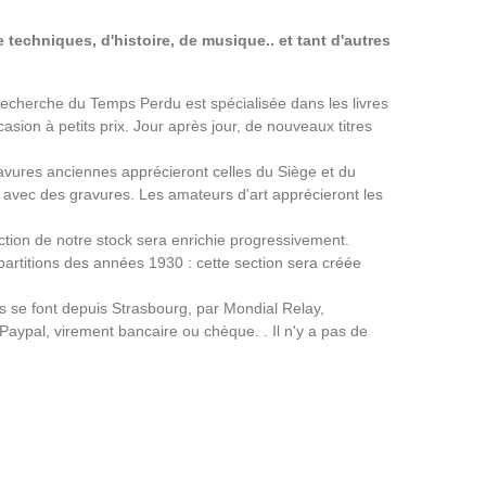
 techniques, d'histoire, de musique.. et tant d'autres
a Recherche du Temps Perdu est spécialisée dans les livres
asion à petits prix. Jour après jour, de nouveaux titres
avures anciennes apprécieront celles du Siège et du
avec des gravures. Les amateurs d'art apprécieront les
ection de notre stock sera enrichie progressivement.
partitions des années 1930 : cette section sera créée
ns se font depuis Strasbourg, par Mondial Relay,
 Paypal, virement bancaire ou chèque. . Il n'y a pas de