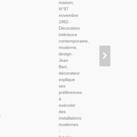
maison,
Primat,
N°97
Jean
novembre
Bart - Art
1962 -
Et
Décoration
Décoration,
intérieure
N°97
contemporaine,
1962
moderne,
design :
Jean
Bart,
décorateur
explique
ses
préférences
à
exécuter
des
e
installations
modernes
-