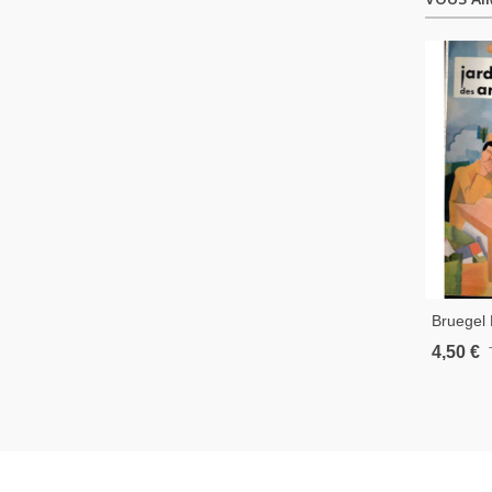
Bruegel 
Bourgogn
4,50 €
Affiches,
N°59 Se