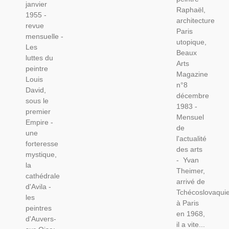
Paris
janvier
Peintre
Raphaël,
Utopique,
1955 -
David, -
architecture
Beaux
revue
Le
Paris
Arts
mensuelle -
Jardin
utopique,
Magazine
Les
Des Arts
Beaux
N°8 Déc
luttes du
N°3 Jan
Arts
1983
peintre
1955 -,
Magazine
Louis
n°8
David,
décembre
sous le
1983 -
premier
Mensuel
Empire -
de
une
l'actualité
forteresse
des arts
mystique,
- Yvan
la
Theimer,
cathédrale
arrivé de
d'Avila -
Tchécoslovaqui
les
à Paris
peintres
en 1968,
d'Auvers-
il a vite...