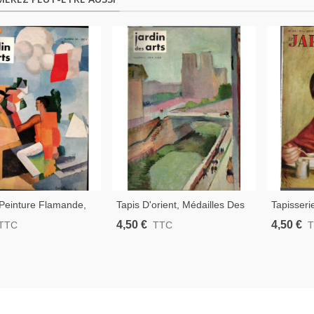
Peinture Flamande,
Tapis D'orient, Médailles Des
Tapisseri
e, Églises D'Orient,
Papes, Millet, Paris En
Abbayes 
4,50 €
4,50 €
TTC
TTC
 , - Jardin Des Arts
Peinture - Jardin Des Arts
- Jardin 
p 1959
N°61 Nov 1959 -
1958 -