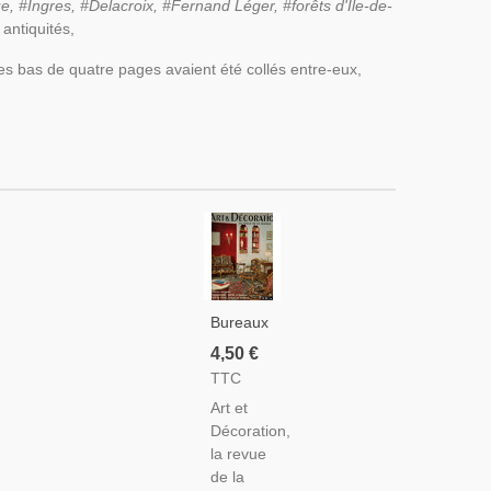
e, #Ingres, #Delacroix, #Fernand Léger, #forêts d'Ile-de-
antiquités,
es bas de quatre pages avaient été collés entre-eux,
Bureaux
D'écolier,
4,50 €
Peintres
TTC
Jean
Art et
Picart Le
Décoration,
Doux,
la revue
Françoise
de la
Schlumberger-