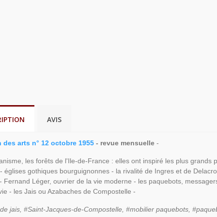
RIPTION
AVIS
n des arts n° 12 octobre 1955
- revue mensuelle
-
anisme, les forêts de l'Ile-de-France : elles ont inspiré les plus grands 
- églises gothiques bourguignonnes - la rivalité de Ingres et de Delacroi
- Fernand Léger, ouvrier de la vie moderne - les paquebots, messagers
ie - les Jais ou Azabaches de Compostelle -
s de jais, #Saint-Jacques-de-Compostelle, #mobilier paquebots, #paque