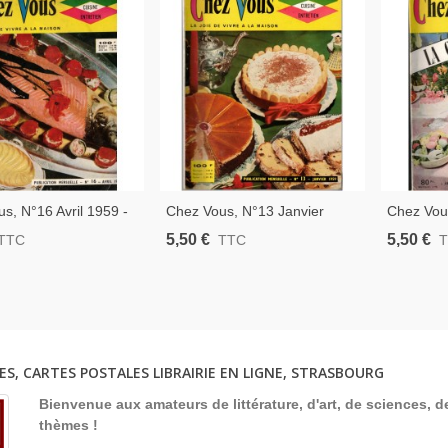
s, N°16 Avril 1959 -
Chez Vous, N°13 Janvier
Chez Vou
 De Cuisine,
1959 - Recettes De Cuisine
Savoureu
5,50 €
5,50 €
TTC
TTC
es De Cuisine,
Traditionnelle
- Recette
u Foyer 1960
Décoratio
ES, CARTES POSTALES LIBRAIRIE EN LIGNE, STRASBOURG
Bienvenue aux amateurs de littérature, d'art, de sciences, de
thèmes !