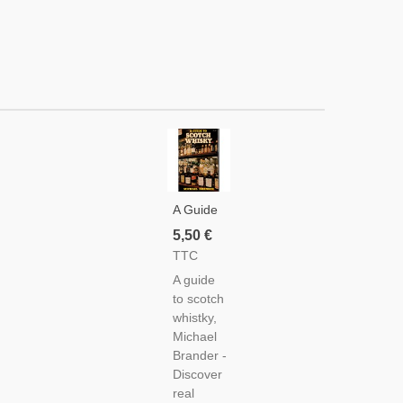
A Guide
To
5,50 €
Scotch
TTC
Whisky,
A guide
Michael
to scotch
Brander,
whistky,
1977 -
Michael
Ecosse,
Brander -
Whisky,
Discover
Alcools,
real
Vins,