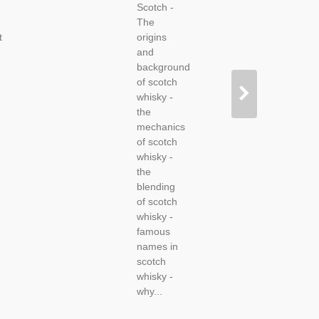
Scotch -
Distillers,
The
t
origins
and
background
of scotch
whisky -
the
mechanics
of scotch
whisky -
the
blending
of scotch
whisky -
famous
names in
scotch
whisky -
why...