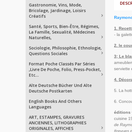
DESC
Gastronomie, Vins, Mode,
Bricolage, Jardinage, Loisirs
Créatifs
Raymond 
Santé, Sports, Bien-Être, Régimes,
1. Recett
La Famille, Sexualité, Médecines
- la galet
Naturelles,
2. le co
Sociologie, Philosophie, Ethnologie,
Questions Sociales
3; Le bla
ameubleme
Format Poche Classés Par Séries
serviette
,Livre De Poche, Folio, Press-Pocket,
Etc...
4. Décor
Alte Deutsche Bücher Und Alte
Deutsche Postkarten
5. La hot
English Books And Others
6. Concou
Languages
éditions
ART, ESTAMPES, GRAVURES
cuisine 
ANCIENNES, LITHOGRAPHIES
de Raymon
ORIGINALES, AFFICHES
#revues d