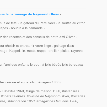
sous le parrainage de Raymond Oliver
-
s de fête - le gâteau du Père Noël - le soufflé au citron
 crêpes - boudin à la flamande -
ez des recettes et des conseils de notre ami Oliver -
r choisir et entretenir votre linge : gainage tissu
e, Kappel, lin, métis, nappe, oreiller, plaids, rayonne,
eu, l'ami des enfants le pouf, à jolis bébés jolis berceaux -
iles cuisine et appareils ménagers 1960)
0, #textile 1960, #linge de maison 1960, #ustensiles
 #chefs célèbres, #cuisine de Raymond Oliver, #recettes
geoise, #décoration 1960, #magazines féminins 1960,