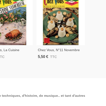
s, La Cuisine
Chez Vous, N°11 Novembre
Chez Vous
se N°2 Janvier 1958
1958 - Recettes De Cuisine,
Cuisine, E
5,50 €
5,50 €
TTC
TTC
T
s De Cuisine,
Ustensiles De Cuisine Vintage
1959 - Ma
n Vintage
1950, Déc
 techniques, d'histoire, de musique.. et tant d'autres