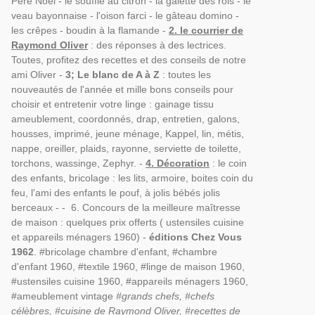
Père Noël - le soufflé au citron - la galette des rois - le
veau bayonnaise - l'oison farci - le gâteau domino -
les crêpes - boudin à la flamande -
2. le courrier de
Raymond Oliver
: des réponses à des lectrices.
Toutes, profitez des recettes et des conseils de notre
ami Oliver -
3; Le blanc de A à Z
: toutes les
nouveautés de l'année et mille bons conseils pour
choisir et entretenir votre linge : gainage tissu
ameublement, coordonnés, drap, entretien, galons,
housses, imprimé, jeune ménage, Kappel, lin, métis,
nappe, oreiller, plaids, rayonne, serviette de toilette,
torchons, wassinge, Zephyr. -
4. Décoration
: le coin
des enfants, bricolage : les lits, armoire, boites coin du
feu, l'ami des enfants le pouf, à jolis bébés jolis
berceaux - - 6. Concours de la meilleure maîtresse
de maison : quelques prix offerts ( ustensiles cuisine
et appareils ménagers 1960) -
éditions Chez Vous
1962
. #bricolage chambre d'enfant, #chambre
d'enfant 1960, #textile 1960, #linge de maison 1960,
#ustensiles cuisine 1960, #appareils ménagers 1960,
#ameublement vintage
#grands chefs, #chefs
célèbres, #cuisine de Raymond Oliver, #recettes de