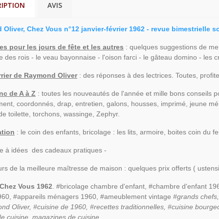
RIPTION
AVIS
Oliver, Chez Vous n°12 janvier-février 1962 - revue bimestrielle 
es pour les jours de fête et les autres
: quelques suggestions de menu
te des rois - le veau bayonnaise - l'oison farci - le gâteau domino - les
urrier de Raymond Oliver
: des réponses à des lectrices. Toutes, profit
nc de A à Z
: toutes les nouveautés de l'année et mille bons conseils pou
nt, coordonnés, drap, entretien, galons, housses, imprimé, jeune ménag
 de toilette, torchons, wassinge, Zephyr.
ation
: le coin des enfants, bricolage : les lits, armoire, boites coin du f
te à idées des cadeaux pratiques -
rs de la meilleure maîtresse de maison : quelques prix offerts ( ustens
 Chez Vous 1962
. #bricolage chambre d'enfant, #chambre d'enfant 196
1960, #appareils ménagers 1960, #ameublement vintage
#grands chefs,
d Oliver, #cuisine de 1960, #recettes traditionnelles, #cuisine bour
e cuisine, magazines de cuisine
,