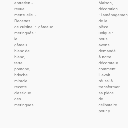
entretien -
Maison,
Vintage
revue
décoration
1950
mensuelle -
: l'aménagemen
Recettes
de la
de cuisine : gâteaux
pièce
meringués :
unique :
le
nous
gâteau
avons
blanc de
demandé
blanc,
à notre
tarte
décorateur
pomone,
comment
brioche
il avait
miracle,
réussi à
recette
transformer
classique
sa pièce
des
de
meringues,...
célibataire
pour y...