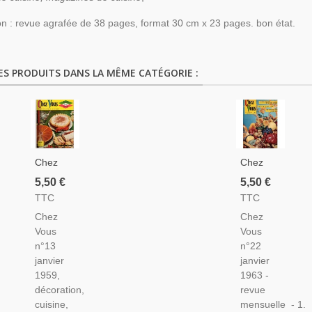
on : revue agrafée de 38 pages, format 30 cm x 23 pages. bon état.
ES PRODUITS DANS LA MÊME CATÉGORIE :
Chez
Chez
Vous,
Vous,
5,50 €
5,50 €
N°13
Décoration,
TTC
TTC
Janvier
Cuisine,
Chez
Chez
1959 -
Entretien
Vous
Vous
Recettes
N°22
n°13
n°22
De
Janvier
janvier
janvier
Cuisine
1963 -
1959,
1963 -
Traditionnelle
Magazine
décoration,
revue
Féminin,
cuisine,
mensuelle - 1.
Décoration,