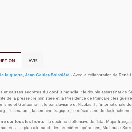
RIPTION
AVIS
de la guerre, Jean Galtier-Boissière
- Avec la collaboration de René L
es et causes secrètes du conflit mondial
: le double assassinat de S
alité de la presse ; le ministère et la Présidence de Poincaré ; les guer
isme et Guillaume II ; le panslavisme et Nicolas II ; l'internationale 
rg ; l'ultimatum ; la semaine tragique ; le mécanisme de déclencheme
erre sur tous les fronts
: la doctrine d'offensive de l'Etat-Major franç
 sacrées - le plan allemand - les premières opérations, Mulhouse-Sarr