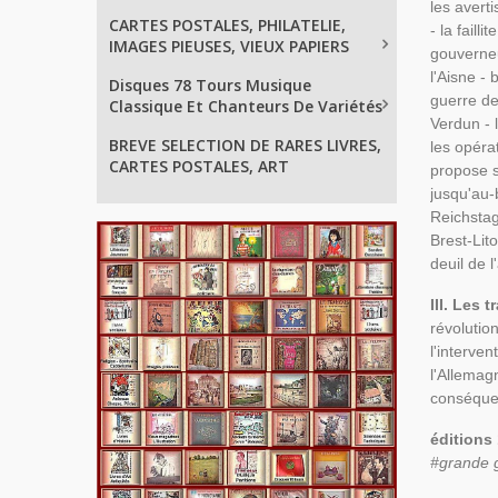
les avert
CARTES POSTALES, PHILATELIE,
- la faill
IMAGES PIEUSES, VIEUX PAPIERS
gouverneur
l'Aisne -
Disques 78 Tours Musique
guerre de 
Classique Et Chanteurs De Variétés
Verdun - l
BREVE SELECTION DE RARES LIVRES,
les opérat
CARTES POSTALES, ART
propose s
jusqu'au-b
Reichstag 
Brest-Lito
deuil de 
III. Les 
révolutio
l'interve
l'Allemagn
conséquen
éditions
#grande g