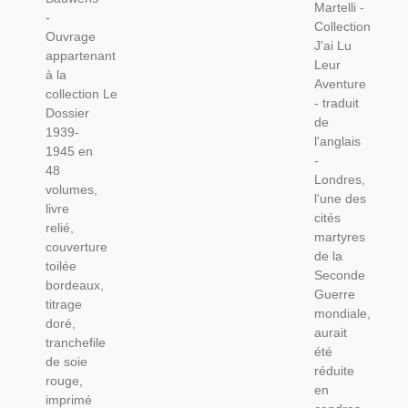
2e
Martelli -
1972 -,
-
Guerre
Collection
2e
Ouvrage
Mondiale,
J'ai Lu
Guerre
appartenant
Livres
Leur
Mondiale,
à la
De
Aventure
Rampes
collection Le
Collection
- traduit
De
Dossier
de
Lancement
1939-
l'anglais
V1
1945 en
-
48
Londres,
volumes,
l'une des
livre
cités
relié,
martyres
couverture
de la
toilée
Seconde
bordeaux,
Guerre
titrage
mondiale,
doré,
aurait
tranchefile
été
de soie
réduite
rouge,
en
imprimé