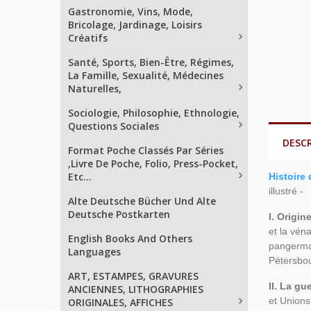
Gastronomie, Vins, Mode,
Bricolage, Jardinage, Loisirs
Créatifs
Santé, Sports, Bien-Être, Régimes,
La Famille, Sexualité, Médecines
Naturelles,
Sociologie, Philosophie, Ethnologie,
Questions Sociales
DESC
Format Poche Classés Par Séries
,Livre De Poche, Folio, Press-Pocket,
Etc...
Histoire 
illustré -
Alte Deutsche Bücher Und Alte
Deutsche Postkarten
I. Origin
et la vén
English Books And Others
pangerman
Languages
Pétersbou
ART, ESTAMPES, GRAVURES
II. La gu
ANCIENNES, LITHOGRAPHIES
et Unions
ORIGINALES, AFFICHES