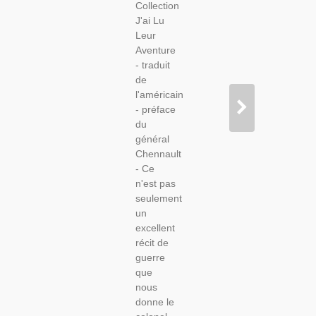
Collection
2e
J'ai Lu
Guerre
Leur
Mondiale,
Aventure
Aviation
- traduit
Militaire,
de
l'américain
- préface
du
général
Chennault
- Ce
n'est pas
seulement
un
excellent
récit de
guerre
que
nous
donne le