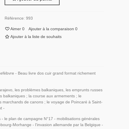
Référence:
993
Aimer
0
Ajouter à la comparaison
0
Ajouter à la liste de souhaits
efèbvre - Beau livre dos cuir grand format richement
arajevo, les problèmes balkaniques, les emprunts russes
res balkaniques ; la course aux armements ; le
des marchands de canons ; le voyage de Poincaré à Saint-
nt -
ais - le plan de campagne N°17 - mobilisations générales
ebourg-Morhange - l'invasion allemande par la Belgique -