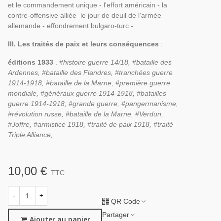
et le commandement unique - l'effort américain - la
contre-offensive alliée le jour de deuil de l'armée
allemande - effondrement bulgaro-turc -
III. Les traités de paix et leurs conséquences
:
éditions 1933
.
#histoire guerre 14/18, #bataille des
Ardennes, #bataille des Flandres, #tranchées guerre
1914-1918, #bataille de la Marne, #première guerre
mondiale, #généraux guerre 1914-1918, #batailles
guerre 1914-1918, #grande guerre, #pangermanisme,
#révolution russe, #bataille de la Marne, #Verdun,
#Joffre, #armistice 1918, #traité de paix 1918, #traité
Triple Alliance,
10,00 €
TTC
-
+
QR Code
Partager
Ajouter au panier