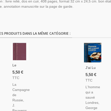
on : livre relié, dos en cuir, 408 pages, format 32 cm x 24,5 cm. bon état
e. annotation manuscrite sur la page de garde.
ES PRODUITS DANS LA MÊME CATÉGORIE :
Le
J'ai Lu
Dossier
5,50 €
Leur
5,50 €
1939-
TTC
Aventure,
TTC
1945, La
L'homme
La
Campagne
L'homme
Qui A
Campagne
De
qui a
Sauvé
de
Russie,
sauvé
Londres,
Russie,
Bauwens,
Londres,
George
J.
1968 -
George
Martelli,
Bauwens