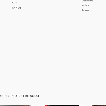
cendres
sur
si les
papier...
Alliés...
MEREZ PEUT-ÊTRE AUSSI