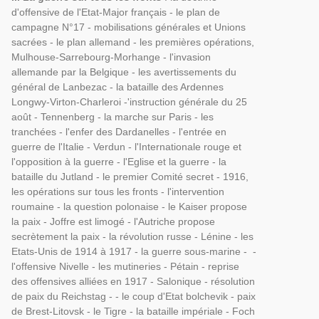
d'offensive de l'Etat-Major français - le plan de
campagne N°17 - mobilisations générales et Unions
sacrées - le plan allemand - les premières opérations,
Mulhouse-Sarrebourg-Morhange - l'invasion
allemande par la Belgique - les avertissements du
général de Lanbezac - la bataille des Ardennes
Longwy-Virton-Charleroi -'instruction générale du 25
août - Tennenberg - la marche sur Paris - les
tranchées - l'enfer des Dardanelles - l'entrée en
guerre de l'Italie - Verdun - l'Internationale rouge et
l'opposition à la guerre - l'Eglise et la guerre - la
bataille du Jutland - le premier Comité secret - 1916,
les opérations sur tous les fronts - l'intervention
roumaine - la question polonaise - le Kaiser propose
la paix - Joffre est limogé - l'Autriche propose
secrètement la paix - la révolution russe - Lénine - les
Etats-Unis de 1914 à 1917 - la guerre sous-marine - -
l'offensive Nivelle - les mutineries - Pétain - reprise
des offensives alliées en 1917 - Salonique - résolution
de paix du Reichstag - - le coup d'Etat bolchevik - paix
de Brest-Litovsk - le Tigre - la bataille impériale - Foch