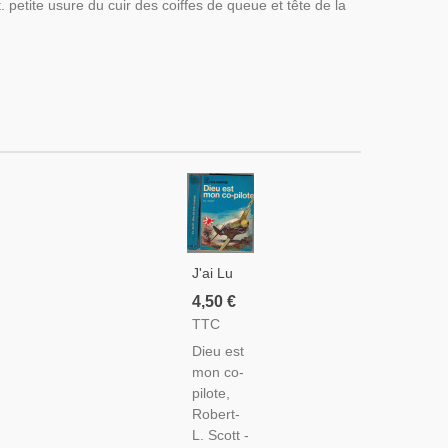
. petite usure du cuir des coiffes de queue et tête de la
J'ai Lu
Leur
4,50 €
Aventure,
TTC
Dieu Est
Dieu est
Mon Co-
mon co-
Pilote,
pilote,
Robert-
Robert-
L. Scott,
L. Scott -
1964 -,