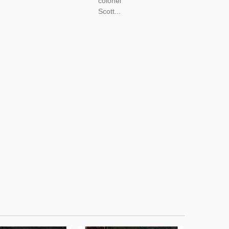
colonel
Scott...