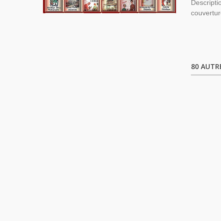
Descripti
couvertur
80 AUTR