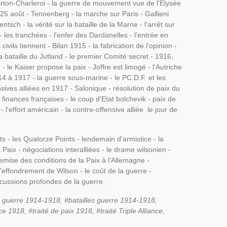
rton-Charleroi - la guerre de mouvement vue de l'Elysée
du 25 août - Tennenberg - la marche sur Paris - Gallieni
tsch - la vérité sur la bataille de la Marne - l'arrêt sur
- les tranchées - l'enfer des Dardanelles - l'entrée en
civils tiennent - Bilan 1915 - la fabrication de l'opinion -
 la bataille du Jutland - le premier Comité secret - 1916,
- le Kaiser propose la paix - Joffre est limogé - l'Autriche
14 à 1917 - la guerre sous-marine - le PC.D.F. et les
ensives alliées en 1917 - Salonique - résolution de paix du
s finances françaises - le coup d'Etat bolchevik - paix de
l'effort américain - la contre-offensive alliée le jour de
ts - les Quatorze Points - lendemain d'armistice - la
Paix - négociations interalliées - le drame wilsonien -
 remise des conditions de la Paix à l'Allemagne -
- l'effondrement de Wilson - le coût de la guerre -
cussions profondes de la guerre.
 guerre 1914-1918, #batailles guerre 1914-1918,
1918, #traité de paix 1918, #traité Triple Alliance,