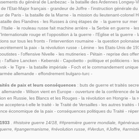
issements du général de Lanbezac - la bataille des Ardennes Longwy-Vi
ite de l'Etat-Major français - grandeur de Joffre - l'instruction générale 
 de Paris - la bataille de la Marne - la mission du lieutenant-colonel Hen
 bataille des Flandres - les Russes à cinq étapes de - la guerre sur mer 
l'Italie - le rouleau russe fait machine arrière - la Serbie en guerre - les 
'Internationale rouge et l'opposition à la guerre - l'Eglise et la guerre -
ions sur tous les fronts - l'intervention roumaine - la question polonaise 
ecrètement la paix - la révolution russe - Lénine - les Etats-Unis de 19
outistes - l'offensive Nivelle - les mutineries - Pétain - reprise des off
- l'affaire Lancken - Kebenski - Capobetto - politique et politiciens - le
vsk - le Tigre - la bataille impériale - Foch et le commandement unique - 
l'armée allemande - effondrement bulgaro-turc -
traités de paix et leurs conséquences
: buts de guerre et traités secre
n allemande - Wilson vient en Europe - ouverture de la conférence de la 
ntion en Russie, les Blancs et les Rouges - la révolution en Hongrie - la
e acceptera-t-elle le traité - le Traité de Versailles - les autres traités 
ce économique de la paix - conséquences politiques du Traité - réper
 1933
.
#histoire guerre 14/18, ##première guerre mondiale, #généraux
uerre, #pangermanisme, #révolution russe, #Verdun, #Joffre, #armistice 