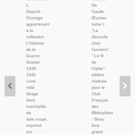
1939-
TI, La
L.
De
1945,
Discorde
Dupont -
Gaulle,
Goebbels,
Chez
Ouvrage
Œuvres
1970 -
L'ennemi,
appartenant
tome I -
2e
Le Fil De
à la
"La
Guerre
L'épée,
collection
discorde
Mondiale,
1963 -
L'Histoire
chez
Biographies,
Armée,
de la
l'ennemi"
Livres
Guerre
Guerre,
" Le fil
De
1914
dossier
de
Collection
1918
1939-
l'épée"-
1945
édition
Livre
réalisée
relié,
pour le
titrage
Club
doré,
Français
tranchefile
des
de
Bibliophiles
soie rouge,
- Beau
imprimé
livre
sur
grand