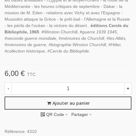
les bases antillaises - l'Egypte et le Moyen-Orient - la route de la
Méditerranée - les heures critiques de septembre - Dakar - la
mission de M. Eden - relations avec Vichy et avec l'Espagne -
Mussolini attaque la Grèce - le prêt-bail - l'Allemagne et la Russie
- les périls de l'océan - la victoire du désert..
éditions Cercle du
Bibliophile, 1965
. #Winston Churchill, #
guerre 1939 1945,
#seconde guerre mondiale, #mémoires de Churchill, #les Alliés,
#mémoires de guerre, #biographie Winston Churchill, #Hitler,
#collection historique, #Cercle du Bibliophile
.
6,00 €
TTC
-
+
Ajouter au panier
QR Code
Partager
Référence:
4310