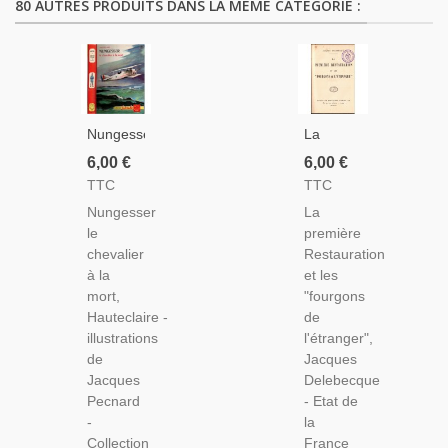
80 AUTRES PRODUITS DANS LA MÊME CATÉGORIE :
Nungesser
La
Le
Première
6,00 €
6,00 €
Chevalier
Restauration
TTC
TTC
À La
Et Les
Nungesser
La
Mort,
Fourgons
le
première
Hauteclaire,
De
chevalier
Restauration
1963 -
L'Etranger,
à la
et les
Guerre
Jacques
mort,
"fourgons
1914
Delebecque,
Hauteclaire -
de
1918,
1914 -
illustrations
l'étranger",
Aviateur,
Louis
de
Jacques
Héros
XVIII, Fin
Jacques
Delebecque
Aviation,
Du Ier
Pecnard
- Etat de
Collection
Empire
-
la
Spirale
Collection
France