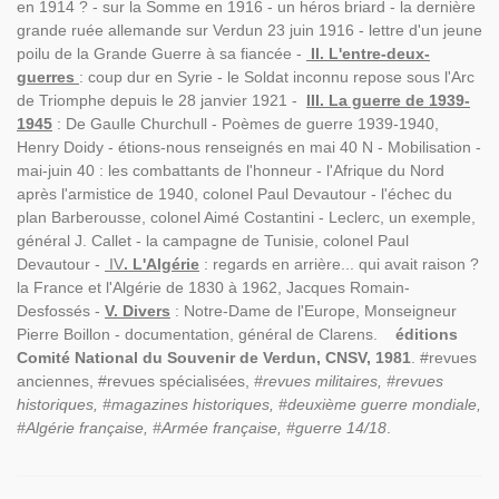
en 1914 ? - sur la Somme en 1916 - un héros briard - la dernière
grande ruée allemande sur Verdun 23 juin 1916 - lettre d'un jeune
poilu de la Grande Guerre à sa fiancée -
II. L'entre-deux-
guerres
: coup dur en Syrie - le Soldat inconnu repose sous l'Arc
de Triomphe depuis le 28 janvier 1921 -
III. La guerre de 1939-
1945
: De Gaulle Churchull - Poèmes de guerre 1939-1940,
Henry Doidy - étions-nous renseignés en mai 40 N - Mobilisation -
mai-juin 40 : les combattants de l'honneur - l'Afrique du Nord
après l'armistice de 1940, colonel Paul Devautour - l'échec du
plan Barberousse, colonel Aimé Costantini - Leclerc, un exemple,
général J. Callet - la campagne de Tunisie, colonel Paul
Devautour -
IV
. L'Algérie
: regards en arrière... qui avait raison ?
la France et l'Algérie de 1830 à 1962, Jacques Romain-
Desfossés -
V. Divers
: Notre-Dame de l'Europe, Monseigneur
Pierre Boillon - documentation, général de Clarens.
éditions
Comité National du Souvenir de Verdun, CNSV, 1981
. #revues
anciennes, #revues spécialisées,
#revues militaires, #revues
historiques, #magazines historiques, #deuxième guerre mondiale,
#Algérie française, #Armée française, #guerre 14/18
.