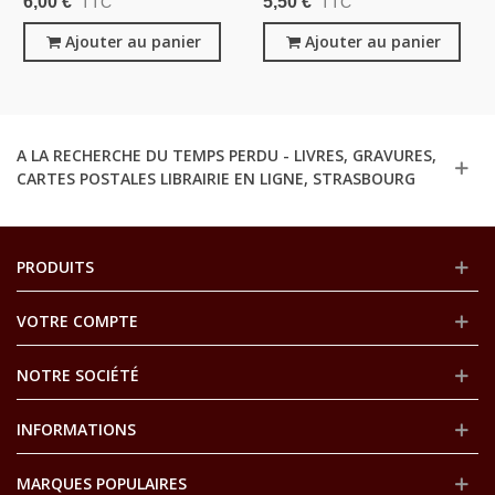
6,00 €
5,50 €
TTC
TTC
Associations Contre La
1928 - Les Croix De Bois -
Propagande Ennemie, 1919 -
Ajouter au panier
Guerre 1914/1918, Poilus
Ajouter au panier
Guerre 1914 1918
Dans Les Tranchées
A LA RECHERCHE DU TEMPS PERDU - LIVRES, GRAVURES,
CARTES POSTALES LIBRAIRIE EN LIGNE, STRASBOURG
PRODUITS
VOTRE COMPTE
NOTRE SOCIÉTÉ
INFORMATIONS
MARQUES POPULAIRES