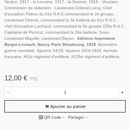
Verdun, 1917 - la Lorraine, 1917 - la Somme, 1918 - Vouziers.
Commission de rédaction : Lieutenant-Colonel Leroy, Chef
d'escadron Patour du 61e R.A.C commandant le 2e groupe.,
Lieutenant Chenet, commandant la 3e batterie du 61e R.A.C.,
chef d'escadron Lachaud, commandant le 3e groupe 235e R.A.C,
Capitaine de Perricot, commandant la 24e batterie, Sous-
Lieutenant Mayolle, Lieutenant Bayon.
éditions Imprimerie
Berger-Levrault, Nancy Paris Strasbourg, 1919
. #
première
guerre mondiale, #guerre 14/18, #guerre 1914-1918, #armée
française, #61e régiment d'artillerie, #235e régiment d'artillerie,
12,00 €
TTC
-
+
Ajouter au panier
QR Code
Partager