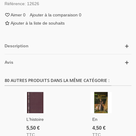
Référence:
12626
Aimer
0
Ajouter à la comparaison
0
Ajouter à la liste de souhaits
Description
Avis
80 AUTRES PRODUITS DANS LA MÊME CATÉGORIE :
L'histoire
En
De La
Attendant
5,50 €
4,50 €
Guerre
Minuit,
TTC
TTC