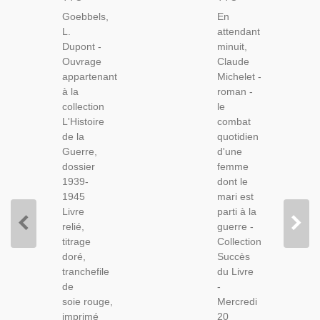
Dossier
Claude
Goebbels,
En
1939-
Michelet,
L.
attendant
1945,
2005 -,
Dupont -
minuit,
Goebbels,
Corrèze,
Ouvrage
Claude
1970 -
Guerre
appartenant
Michelet -
2e
1914
à la
roman -
Guerre
1918,
collection
le
Mondiale,
Soldats
L'Histoire
combat
Biographies,
Sur Le
de la
quotidien
Livres
Front,
Guerre,
d'une
De
Paysannes
dossier
femme
Collection
Seules À
1939-
dont le
L'arrière
1945
mari est
Livre
parti à la
relié,
guerre -
titrage
Collection
doré,
Succès
tranchefile
du Livre
de
-
soie rouge,
Mercredi
imprimé
20