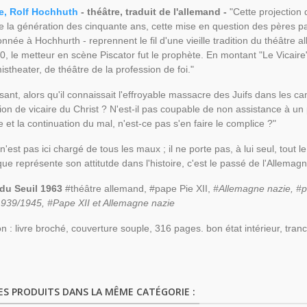
re, Rolf Hochhuth
- théâtre, traduit de l'allemand -
"Cette projection 
 la génération des cinquante ans, cette mise en question des pères par 
nnée à Hochhurth - reprennent le fil d'une vieille tradition du théâtre 
, le metteur en scène Piscator fut le prophète. En montant "Le Vicaire"
stheater, de théâtre de la profession de foi."
isant, alors qu'il connaissait l'effroyable massacre des Juifs dans les c
ion de vicaire du Christ ? N'est-il pas coupable de non assistance à un
e et la continuation du mal, n'est-ce pas s'en faire le complice ?"
'est pas ici chargé de tous les maux ; il ne porte pas, à lui seul, tout le 
que représente son attitutde dans l'histoire, c'est le passé de l'Allemag
 du Seuil 1963
#théâtre allemand, #pape Pie XII,
#Allemagne nazie, #p
939/1945, #Pape XII et Allemagne nazie
on : livre broché, couverture souple, 316 pages. bon état intérieur, tr
ES PRODUITS DANS LA MÊME CATÉGORIE :