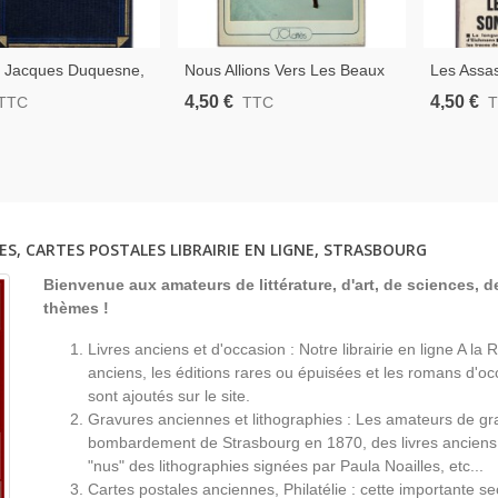
, Jacques Duquesne,
Nous Allions Vers Les Beaux
Les Assa
nfant Juive,
Jours, Patrick Cauvin, 1979 -
Nous, Si
4,50 €
4,50 €
TTC
TTC
ion, Allemagne Nazie,
Propagande Nazie, Shoah, 2e
1967 - 2e
re Mondiale
Guerre Mondiale, Roman
Criminels
ES, CARTES POSTALES LIBRAIRIE EN LIGNE, STRASBOURG
Bienvenue aux amateurs de littérature, d'art, de sciences, de
thèmes !
Livres anciens et d'occasion : Notre librairie en ligne A l
anciens, les éditions rares ou épuisées et les romans d'occ
sont ajoutés sur le site.
Gravures anciennes et lithographies : Les amateurs de gr
bombardement de Strasbourg en 1870, des livres anciens 
"nus" des lithographies signées par Paula Noailles, etc...
Cartes postales anciennes, Philatélie : cette importante s