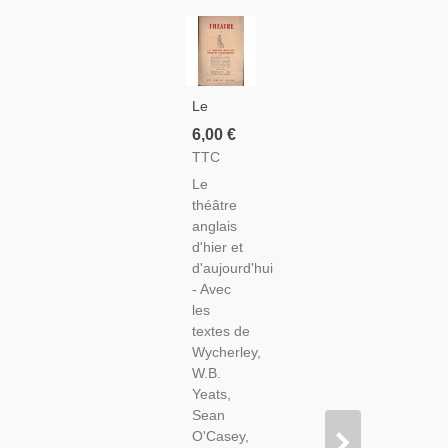
Le
Théâtre
6,00 €
Anglais
TTC
D'hier Et
Le
D'aujourd'hui,
théâtre
Paul
anglais
Arnold,
d'hier et
1945 -
d'aujourd'hui
Littérature
- Avec
Anglaise
les
textes de
Wycherley,
W.B.
Yeats,
Sean
O'Casey,