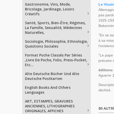
Gastronomie, Vins, Mode,
Le Vicai
Bricolage, Jardinage, Loisirs
Allemagne
Créatifs
pas pardo
1925-1930
Santé, Sports, Bien-Être, Régimes,
Bekenntmi
La Famille, Sexualité, Médecines
Naturelles,
"En se ta
à sa miss
Sociologie, Philosophie, Ethnologie,
Questions Sociales
l'existenc
Format Poche Classés Par Séries
"Le pape n
,Livre De Poche, Folio, Press-Pocket,
précaire 
Etc...
éditions
Alte Deutsche Bücher Und Alte
#guerre 1
Deutsche Postkarten
Descripti
English Books And Others
déchiré.
Languages
ART, ESTAMPES, GRAVURES
ANCIENNES, LITHOGRAPHIES
80 AUTR
ORIGINALES, AFFICHES