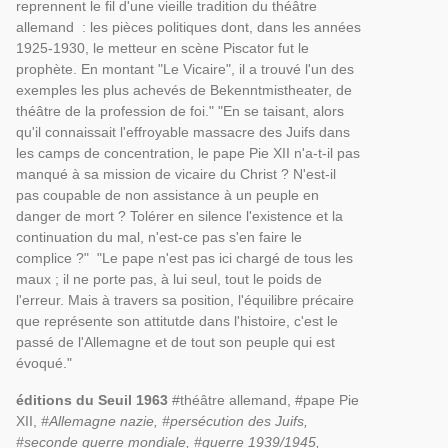
reprennent le fil d'une vieille tradition du théâtre
allemand : les pièces politiques dont, dans les années
1925-1930, le metteur en scène Piscator fut le
prophète. En montant "Le Vicaire", il a trouvé l'un des
exemples les plus achevés de Bekenntmistheater, de
théâtre de la profession de foi." "En se taisant, alors
qu'il connaissait l'effroyable massacre des Juifs dans
les camps de concentration, le pape Pie XII n'a-t-il pas
manqué à sa mission de vicaire du Christ ? N'est-il
pas coupable de non assistance à un peuple en
danger de mort ? Tolérer en silence l'existence et la
continuation du mal, n'est-ce pas s'en faire le
complice ?" "Le pape n'est pas ici chargé de tous les
maux ; il ne porte pas, à lui seul, tout le poids de
l'erreur. Mais à travers sa position, l'équilibre précaire
que représente son attitutde dans l'histoire, c'est le
passé de l'Allemagne et de tout son peuple qui est
évoqué."
éditions du Seuil 1963
#théâtre allemand, #pape Pie
XII,
#Allemagne nazie, #persécution des Juifs,
#seconde guerre mondiale, #guerre 1939/1945,