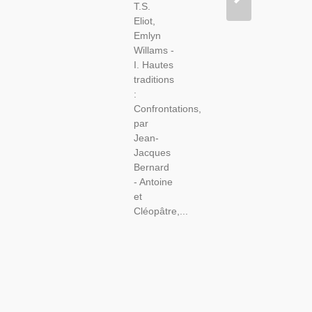
T.S.
Eliot,
Emlyn
Willams -
I. Hautes
traditions
:
Confrontations,
par
Jean-
Jacques
Bernard
- Antoine
et
Cléopâtre,...