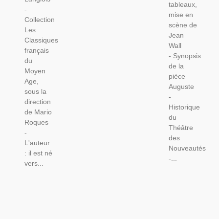
tableaux,
-
mise en
Collection
scène de
Les
Jean
Classiques
Wall
français
- Synopsis
du
de la
Moyen
pièce
Age,
Auguste
sous la
-
direction
Historique
de Mario
du
Roques
Théâtre
-
des
L'auteur
Nouveautés
: il est né
-...
vers...