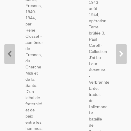
2e
1943-
Brûlée 3,
Fresnes,
Guerre
août
Paul
1940-
Mondiale,
1944,
Carell,
1944,
Prisonniers
opération
1970 -,
par
Terre
2e
René
brûlée 3,
Guerre,
Closset -
Paul
Front
aumônier
Carell -
Russe,
de
Collection
Fresnes,
J'ai Lu
du
Leur
Cherche
Aventure
Midi et
-
de la
Verbrannte
Santé.
Erde,
D'un
traduit
idéal de
de
fraternité
l'allemand.
et de
La
paix
bataille
entre les
de
hommes,