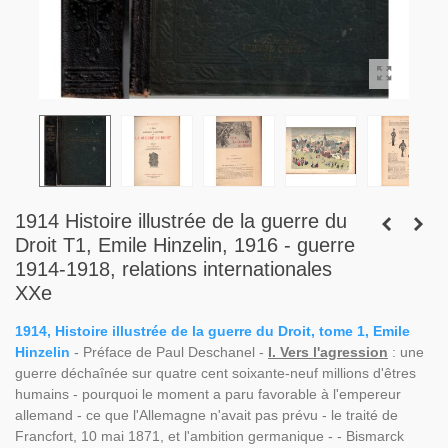
1914 Histoire illustrée de la guerre du
Droit T1, Emile Hinzelin, 1916 - guerre
1914-1918, relations internationales
XXe
1914, Histoire illustrée de la guerre du Droit, tome 1, Emile
Hinzelin
- Préface de Paul Deschanel -
I. Vers l'agression
: une
guerre déchaînée sur quatre cent soixante-neuf millions d'êtres
humains - pourquoi le moment a paru favorable à l'empereur
allemand - ce que l'Allemagne n'avait pas prévu - le traité de
Francfort, 10 mai 1871, et l'ambition germanique - - Bismarck