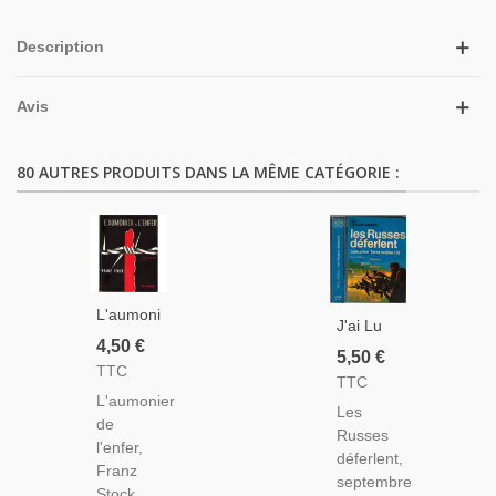
Description
Avis
80 AUTRES PRODUITS DANS LA MÊME CATÉGORIE :
L'aumonier
J'ai Lu
De
4,50 €
Leur
5,50 €
L'enfer
TTC
Aventure,
TTC
Franz
Les
L'aumonier
Stock,
Les
Russes
de
René
Russes
Déferlent,
l'enfer,
Closset,
déferlent,
Opération
Franz
1964 -
septembre
Terre
Stock,