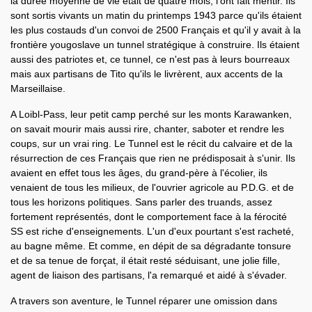
la durée moyenne de vie était de quatre mois, l'ont fait mentir. Ils
sont sortis vivants un matin du printemps 1943 parce qu'ils étaient
les plus costauds d'un convoi de 2500 Français et qu'il y avait à la
frontière yougoslave un tunnel stratégique à construire. Ils étaient
aussi des patriotes et, ce tunnel, ce n'est pas à leurs bourreaux
mais aux partisans de Tito qu'ils le livrèrent, aux accents de la
Marseillaise.
A Loibl-Pass, leur petit camp perché sur les monts Karawanken,
on savait mourir mais aussi rire, chanter, saboter et rendre les
coups, sur un vrai ring. Le Tunnel est le récit du calvaire et de la
résurrection de ces Français que rien ne prédisposait à s'unir. Ils
avaient en effet tous les âges, du grand-père à l'écolier, ils
venaient de tous les milieux, de l'ouvrier agricole au P.D.G. et de
tous les horizons politiques. Sans parler des truands, assez
fortement représentés, dont le comportement face à la férocité
SS est riche d'enseignements. L'un d'eux pourtant s'est racheté,
au bagne même. Et comme, en dépit de sa dégradante tonsure
et de sa tenue de forçat, il était resté séduisant, une jolie fille,
agent de liaison des partisans, l'a remarqué et aidé à s'évader.
A travers son aventure, le Tunnel réparer une omission dans