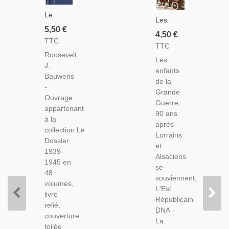
Le
Les
Dossier
5,50 €
Enfants
4,50 €
1939-
TTC
De La
TTC
1945,
Grande
Roosevelt,
Roosevelt,
Les
Guerre,
J.
Bauwens,
enfants
90 Ans
Bauwens
1968 -
de la
Après
-
2e
Grande
Lorrains
Ouvrage
Guerre
Guerre,
Et
appartenant
Mondiale,
90 ans
Alsaciens
à la
Biographies,
après
Se
collection Le
Livres
Lorrains
Souviennent,
Dossier
De
et
L'Est
1939-
Collection
Alsaciens
Républicain
1945 en
Eur-Edit
se
DNA -
48
souviennent,
Guerre
volumes,
L'Est
1914/1918,
livre
Républicain
relié,
DNA -
couverture
La
toilée