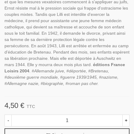
et que les mesures vexatoires commencent à s'appliquer au juifs,
Ernst résiste mal à le pression sociale qui frappe d'ostracisme les
couples mixtes. Tandis que Lilli est interdite d'exercer la
médecine, il prend pour assistante une jeune femme médecin
catholique, qui devient sa maîtresse et accouche de son enfant
sous le toit familial. En 1942, il demande le divorce, privant ainsi
sa femme de sa dernière protection légale contre les
persécutions. En août 1943, Lilli est arrêtée et enfermée au camp
d'éducation de Bretenau. Pendant des mois, ses enfants espèrent
sa libération prochaine. Mais elle est déportée à Auschwitz en
mars 1944. Elle y mourra deux mois plus tard.
éditions France
Loisirs 2004
.
#Allemande juive, #déportée, #Bretenau,
#deuxième guerre mondiale, #guerre 1939/1945, #nazisme,
#Allemagne nazie, #biographie, #roman pas cher.
4,50 €
TTC
-
+