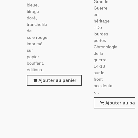
Grande
bleue,
Guerre
titrage
en
doré,
héritage
tranchefile
- De
de
lourdes
soie rouge,
pertes -
imprimé
Chronologie
sur
de la
papier
guerre
bouffant.
14-18
éditions...
sur le
front
Ajouter au panier
occidental
-...
Ajouter au pan