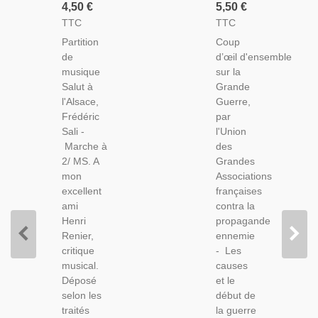
L'Alsace,
D'oeil
4,50 €
5,50 €
Frédéric
D'ensemble
TTC
TTC
Sali -
Sur La
Partition
Coup
Chant
Grande
de
d’œil d'ensemble
Patriotique,
Guerre,
musique
sur la
Alsace
Associations
Salut à
Grande
Lorraine,
Contre
l'Alsace,
Guerre,
Partition
La
Frédéric
par
De
Propagande
Sali -
l'Union
Musique,
Ennemie,
Marche à
des
1919 -
2/ MS. A
Grandes
Guerre
mon
Associations
1914-
excellent
françaises
1918
ami
contra la
Henri
propagande
Renier,
ennemie
critique
- Les
musical.
causes
Déposé
et le
selon les
début de
traités
la guerre