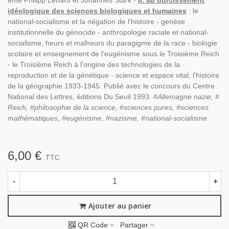
ente Philipp Lenard et Johannes Stark -
II. au durcissement
idéologique des sciences biologiques et humaines
: le
national-socialisme et la négation de l'histoire - genèse
institutionnelle du génocide - anthropologie raciale et national-
socialisme, heurs et malheurs du paragigme de la race - biologie
scolaire et enseignement de l'eugénisme sous le Troisième Reich
- le Troisième Reich à l'origine des technologies de la
reproduction et de la génétique - science et espace vital, l'histoire
de la géographie 1933-1945. Publié avec le concours du Centre
National des Lettres, éditions Du Seuil 1993.
#Allemagne nazie, #
Reich, #philosophie de la science, #sciences pures, #sciences
mathématiques, #eugénisme, #nazisme, #national-socialisme
.
6,00 €
TTC
-
+
Ajouter au panier
QR Code
Partager