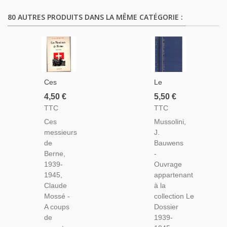
80 AUTRES PRODUITS DANS LA MÊME CATÉGORIE :
Ces
Le
Messieurs
Dossier
4,50 €
5,50 €
De
1939-
TTC
TTC
Berne
1945,
Ces
Mussolini,
1939-
Rudolf
messieurs
J.
1945,
Hess,
de
Bauwens
Claude
Bauwens
Berne,
-
Mossé,
1968 -
1939-
Ouvrage
1997 -
2e
1945,
appartenant
2e
Guerre
Claude
à la
Guerre
Mondiale,
Mossé -
collection Le
Mondiale,
Biographies,
A coups
Dossier
Suisse,
Livres
de
1939-
Shoah
De