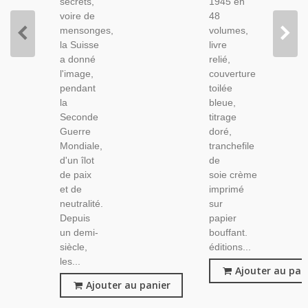
secrets,
1945 en
Collection
voire de
48
mensonges,
volumes,
la Suisse
livre
a donné
relié,
l'image,
couverture
pendant
toilée
la
bleue,
Seconde
titrage
Guerre
doré,
Mondiale,
tranchefile
d'un îlot
de
de paix
soie crème
et de
imprimé
neutralité.
sur
Depuis
papier
un demi-
bouffant.
siècle,
éditions...
les...
Ajouter au pan
Ajouter au panier