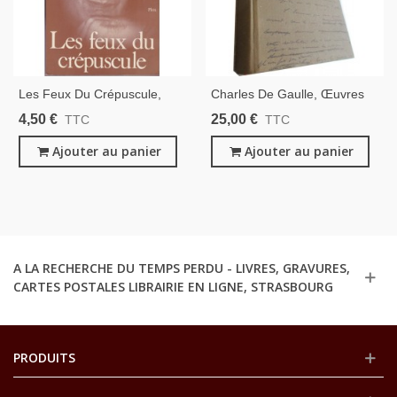
Les Feux Du Crépuscule,
Charles De Gaulle, Œuvres
Michel Droit, 1977 - Journal
TI, La Discorde Chez
4,50 €
25,00 €
TTC
TTC
Politique, Charles De Gaulle,
L'ennemi, Le Fil De L'épée,
Mai 68
Ajouter au panier
1963 - Armée, Guerre 1914
Ajouter au panier
1918
A LA RECHERCHE DU TEMPS PERDU - LIVRES, GRAVURES,
CARTES POSTALES LIBRAIRIE EN LIGNE, STRASBOURG
PRODUITS