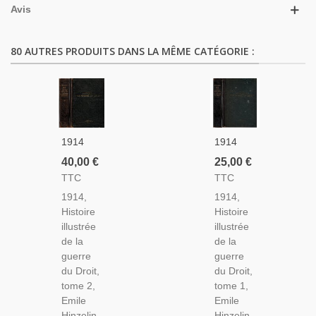
Avis
80 AUTRES PRODUITS DANS LA MÊME CATÉGORIE :
1914
1914
Histoire
Histoire
40,00 €
25,00 €
Illustrée
Illustrée
TTC
TTC
De La
De La
1914,
1914,
Guerre
Guerre
Histoire
Histoire
Du Droit
Du Droit
illustrée
illustrée
T2,
T1,
de la
de la
Emile
Emile
guerre
guerre
Hinzelin,
Hinzelin,
du Droit,
du Droit,
1916 -
1916 -
tome 2,
tome 1,
Guerre
Guerre
Emile
Emile
1914-
1914-
Hinzelin -
Hinzelin -