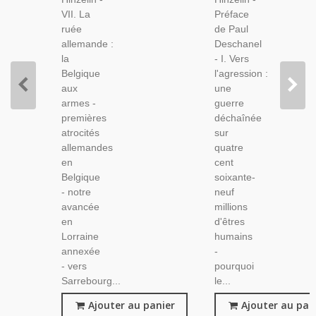
1918,
1918,
VII. La
Préface
Bataille
Relations
ruée
de Paul
De La
Internationales
allemande :
Deschanel
Marne,
XXe
la
- I. Vers
Guerre
Belgique
l'agression :
Mondiale
aux
une
armes -
guerre
premières
déchaînée
atrocités
sur
allemandes
quatre
en
cent
Belgique
soixante-
- notre
neuf
avancée
millions
en
d'êtres
Lorraine
humains
annexée
-
- vers
pourquoi
Sarrebourg...
le...
Ajouter au panier
Ajouter au pan