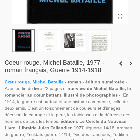
Coeur rouge, Michel Bataille, 1977 -
roman français, Guerre 1914-1918
Cœur
rouge, Michel Bataille
- roman
-
édition numérotée
-
Avec en fin de livre 22 pages d'i
nterview de Michel Bataille, le
romancier au cœur battant, illustré de photographies
- En
1914, la guerre est partout et une histoire commence, celle de
deux amis. C'est un foisonnement de couleurs et d'images
décrivant le courage et la peur, les faiblesses et la détresse des
hommes de tous les temps.
éditions Le Cercle du Nouveau
Livre, Librairie Jules Tallandier, 1977
. #guerre 14/18, #roman
de guerre, #soldats guerre 14/18, #vie des tranchées, #édition