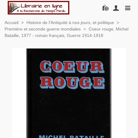
0
Accueil
>
Histoire de l'Antiquité à nos jours, et politique
>
Première et seconde guerre mondiales
>
Coeur rouge, Michel
Bataille, 1977 - roman français, Guerre 1914-1918