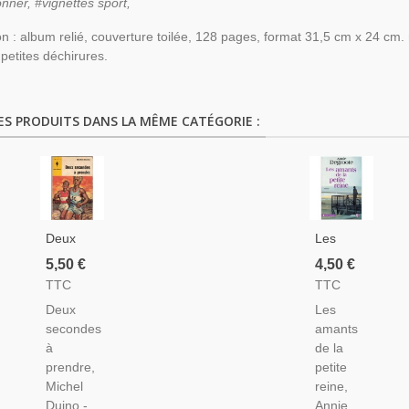
ionner, #vignettes sport,
on : album relié, couverture toilée, 128 pages, format 31,5 cm x 24 cm
petites déchirures.
ES PRODUITS DANS LA MÊME CATÉGORIE :
Deux
Les
Secondes
Amants
5,50 €
4,50 €
À
De La
TTC
TTC
Prendre,
Petite
Deux
Les
Michel
Reine,
secondes
amants
Duino,1963
Annie
à
de la
- Course
Degroote,
prendre,
petite
À Pied,
2005 -
Michel
reine,
Athlétisme,
Flandres
Duino -
Annie