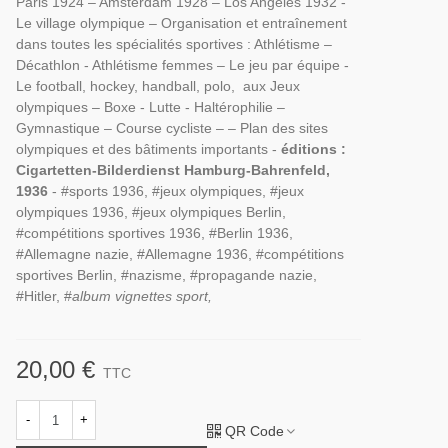
Paris 1924 – Amsterdam 1928 – Los Angeles 1932 -
Le village olympique – Organisation et entraînement
dans toutes les spécialités sportives : Athlétisme –
Décathlon - Athlétisme femmes – Le jeu par équipe -
Le football, hockey, handball, polo, aux Jeux
olympiques – Boxe - Lutte - Haltérophilie –
Gymnastique – Course cycliste – – Plan des sites
olympiques et des bâtiments importants -
éditions :
Cigartetten-Bilderdienst Hamburg-Bahrenfeld,
1936
- #sports 1936, #jeux olympiques, #jeux
olympiques 1936, #jeux olympiques Berlin,
#compétitions sportives 1936, #Berlin 1936,
#Allemagne nazie, #Allemagne 1936, #compétitions
sportives Berlin, #nazisme, #propagande nazie,
#Hitler, #
album vignettes sport,
20,00 €
TTC
-
+
QR Code