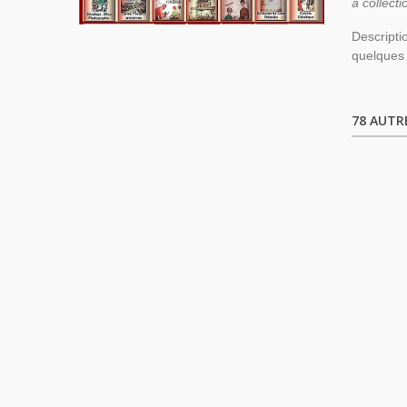
à collect
Descripti
quelques 
78 AUTR