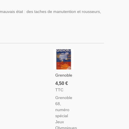
. mauvais état : des taches de manutention et rousseurs,
Grenoble
68,
4,50 €
Spécial
TTC
Jeux
Grenoble
Olympiques
68,
1968 -
numéro
Sports
spécial
D'hiver,
Jeux
Grenoble,
Olympiques