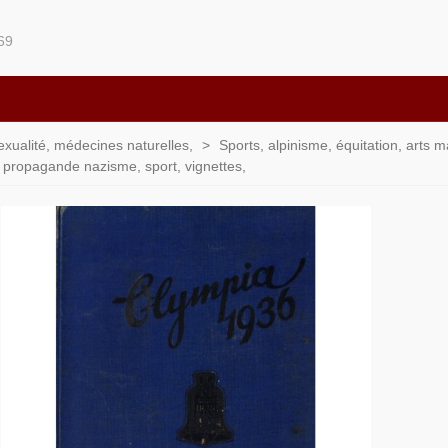
69
sexualité, médecines naturelles,
>
Sports, alpinisme, équitation, arts 
- propagande nazisme, sport, vignettes,