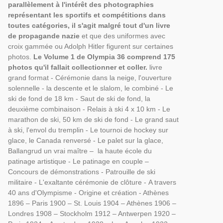
parallèlement à l'intérêt des photographies
représentant les sportifs et compétitions dans
toutes catégories,
il s'agit malgré tout d'un livre
de propagande nazie
et que des uniformes avec
croix gammée ou Adolph Hitler figurent sur certaines
photos.
Le Volume 1 de Olympia 36 comprend 175
photos qu'il fallait collectionner et coller.
livre
grand format - Cérémonie dans la neige, l'ouverture
solennelle - la descente et le slalom, le combiné - Le
ski de fond de 18 km - Saut de ski de fond, la
deuxième combinaison - Relais à ski 4 x 10 km - Le
marathon de ski, 50 km de ski de fond - Le grand saut
à ski, l'envol du tremplin - Le tournoi de hockey sur
glace, le Canada renversé - Le palet sur la glace,
Ballangrud un vrai maître – la haute école du
patinage artistique - Le patinage en couple –
Concours de démonstrations - Patrouille de ski
militaire - L'exaltante cérémonie de clôture - A travers
40 ans d'Olympisme - Origine et création - Athènes
1896 – Paris 1900 – St. Louis 1904 – Athènes 1906 –
Londres 1908 – Stockholm 1912 – Antwerpen 1920 –