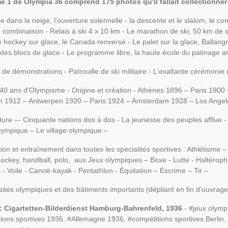
 1 de Olympia 36 comprend 175 photos qu'il fallait collectionner e
 dans la neige, l'ouverture solennelle - la descente et le slalom, le co
combinaison - Relais à ski 4 x 10 km - Le marathon de ski, 50 km de ski
e hockey sur glace, le Canada renversé - Le palet sur la glace, Ballan
 des blocs de glace - Le programme libre, la haute école du patinage ar
de démonstrations - Patrouille de ski militaire - L'exaltante cérémonie 
 40 ans d'Olympisme - Origine et création - Athènes 1896 – Paris 190
m 1912 – Antwerpen 1920 – Paris 1924 – Amsterdam 1928 – Los Angel
cture –- Cinquante nations dos à dos - La jeunesse des peuples afflue -
ympique – Le village olympique –
ion et entraînement dans toutes les spécialités sportives : Athlétisme 
 hockey, handball, polo, aux Jeux olympiques – Boxe - Lutte - Haltéroph
 - Voile - Canoë-kayak - Pentathlon - Équitation – Escrime – Tir –
sites olympiques et des bâtiments importants (dépliant en fin d'ouvrage
 : Cigartetten-Bilderdienst Hamburg-Bahrenfeld, 1936
- #jeux olymp
ions sportives 1936, #Allemagne 1936, #compétitions sportives Berlin,