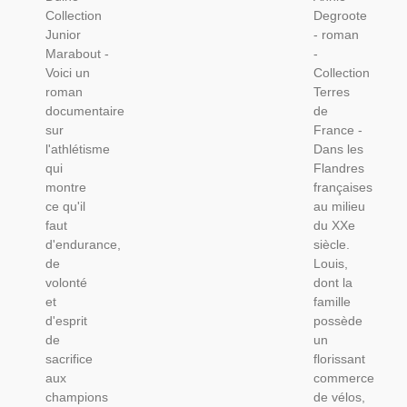
Sports,
Du Nord,
Collection
Degroote
Marabout,
Cyclisme,
Junior
- roman
Roman
Marabout -
-
D'amour
Voici un
Collection
roman
Terres
documentaire
de
sur
France -
l'athlétisme
Dans les
qui
Flandres
montre
françaises
ce qu'il
au milieu
faut
du XXe
d'endurance,
siècle.
de
Louis,
volonté
dont la
et
famille
d'esprit
possède
de
un
sacrifice
florissant
aux
commerce
champions
de vélos,