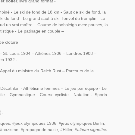
t coller.
livre grand format -
mbiné - Le ski de fond de 18 km - Saut de ski de fond, la
 de fond - Le grand saut à ski, l'envol du tremplin - Le
grud un vrai maître – Course de bobsleigh avec pauses, la
tistique - Le patinage en couple –
de clôture
0 – St. Louis 1904 – Athènes 1906 – Londres 1908 –
es 1932 -
 Appel du ministre du Reich Rust – Parcours de la
– Décathlon - Athlétisme femmes – Le jeu par équipe - Le
ilie – Gymnastique – Course cycliste – Natation - Sports
).
iques, #jeux olympiques 1936, #jeux olympiques Berlin,
 #nazisme, #propagande nazie, #Hitler, #
album vignettes