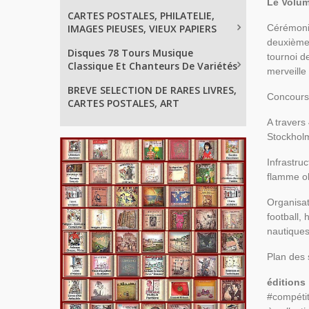
Le Volume
CARTES POSTALES, PHILATELIE,
IMAGES PIEUSES, VIEUX PAPIERS
Cérémonie
deuxième 
Disques 78 Tours Musique
tournoi d
Classique Et Chanteurs De Variétés
merveille
BREVE SELECTION DE RARES LIVRES,
Concours 
CARTES POSTALES, ART
A travers
Stockhol
Infrastru
flamme ol
Organisat
football,
nautiques
Plan des 
éditions
#compétit