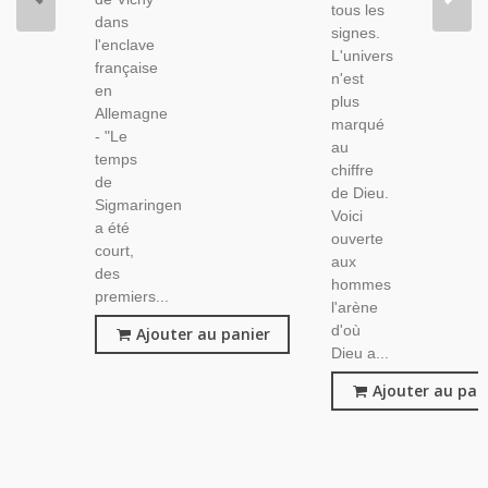
tous les
dans
signes.
l'enclave
L'univers
française
n'est
en
plus
Allemagne
marqué
- "Le
au
temps
chiffre
de
de Dieu.
Sigmaringen
Voici
a été
ouverte
court,
aux
des
hommes
premiers...
l'arène
d'où
Ajouter au panier
Dieu a...
Ajouter au pan