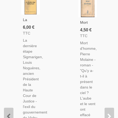
La
Mort
Dernière
6,00 €
D'homme,
4,50 €
Étape
TTC
Pierre
TTC
Sigmaringen,
Molaine,
La
Louis
Mort
1946 -
dernière
Noguères,
d'homme,
Roman
étape
1956 -
Pierre
De
Sigmarigen,
2e
Molaine -
Guerre,
Louis
Guerre
roman -
Seconde
Noguères,
Mondiale,
"Qu'y a-
Guerre
ancien
Régime
t-il à
Mondiale,
Président
De Vichy
présent
Résistance,
de la
En Exil,
dans le
Haute
Haute
ciel ?
Cour de
Cour De
L'aube
Justice -
Justice
et le vent
l'exil du
ont
gouvernement
effacé
de Vichy