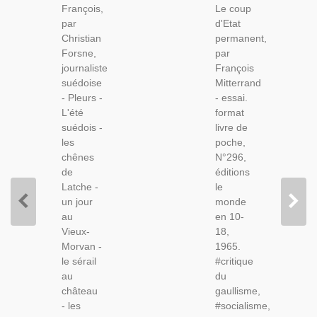
François,
Le coup
Vie
Mitterrand,
par
d'Etat
Privée
1965 -
Christian
permanent,
François
Politique,
Forsne,
par
Mitterrand,
De
journaliste
François
Amours
Gaulle,
suédoise
Mitterrand
Hommes
Ve
- Pleurs -
- essai.
Politiques
République
L'été
format
suédois -
livre de
les
poche,
chênes
N°296,
de
éditions
Latche -
le
un jour
monde
au
en 10-
Vieux-
18,
Morvan -
1965.
le sérail
#critique
au
du
château
gaullisme,
- les
#socialisme,