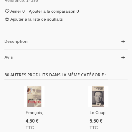
Référence:
14395
Aimer
0
Ajouter à la comparaison
0
Ajouter à la liste de souhaits
Description
Avis
80 AUTRES PRODUITS DANS LA MÊME CATÉGORIE :
François,
Le Coup
Christina
D'Etat
4,50 €
5,50 €
Forsne,
Permanent,
TTC
TTC
1997 -
François