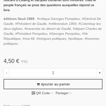
Giscard d'Estaing et Jacques Duhamel sont ministres. mais le
peuple français se pose des questions auxquelles répond ce
livre.
éditions Seuil 1969
. #critique Georges Pompidou,
#Général De
Gaulle, #Président de Gaulle, #référendum 1969, #Colombay les-
deux-églises, #traversée du désert de Gaulle, #départ Charles de
Gaulle, #Président Pompidou, #Georges Pompidou, #Ve
République, #mai 68, #intrigues politiques, #politique, #hommes
politiques
.
4,50 €
TTC
-
+
Ajouter au panier
QR Code
Partager