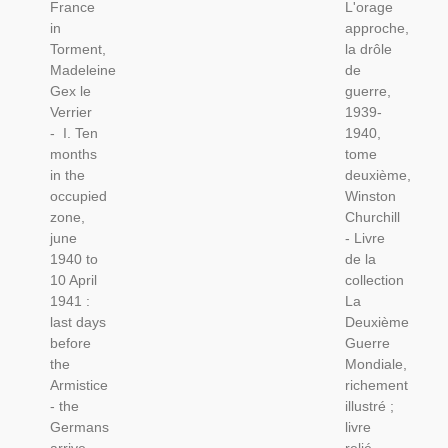
France
L'orage
Gex Le
Guerre
in
approche,
Verrier,
Mondiale,
Torment,
la drôle
1942 -
T2 La
Madeleine
de
Paris
Drôle De
Gex le
guerre,
Occupée,
Guerre
Verrier
1939-
2e
1939-
- I. Ten
1940,
Guerre
1940,
months
tome
Mondiale,
1965 -
in the
deuxième,
English
2e
occupied
Winston
Guerre
zone,
Churchill
Mondiale,
june
- Livre
1940 to
de la
10 April
collection
1941 :
La
last days
Deuxième
before
Guerre
the
Mondiale,
Armistice
richement
- the
illustré ;
Germans
livre