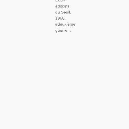
Court,
éditions
du Seuil,
1960.
#deuxième
guerre...