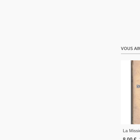
VOUS AI
La Miss
Hopkins,
8,00 €