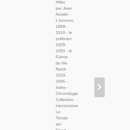
Hitler,
2e
par Jean
Guerre
Amsler -
Mondiale,
L'inconnu
Nazisme,
1889-
Biographies
1919 - le
politicien
1929-
1933 - le
Führer
du IIIe
Reich
1933-
1945 -
Index -
Chronologie.
Collection
microcosme
Le
Temps
qui