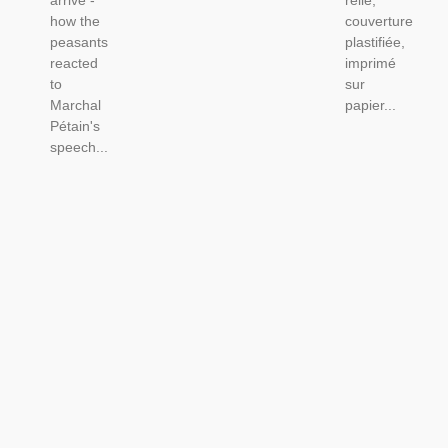
arrive -
relié,
how the
couverture
peasants
plastifiée,
reacted
imprimé
to
sur
Marchal
papier...
Pétain's
speech...