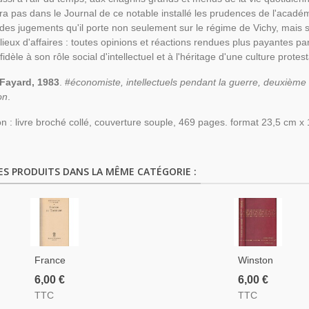
ra pas dans le Journal de ce notable installé les prudences de l'académi
 des jugements qu'il porte non seulement sur le régime de Vichy, mais 
ilieux d'affaires : toutes opinions et réactions rendues plus payantes p
fidèle à son rôle social d'intellectuel et à l'héritage d'une culture prot
 Fayard, 1983
. #
économiste, intellectuels pendant la guerre, deuxième 
on
.
on : livre broché collé, couverture souple, 469 pages. format 23,5 cm x
ES PRODUITS DANS LA MÊME CATÉGORIE :
France
Winston
In
Churchill,
6,00 €
6,00 €
Torment,
La
TTC
TTC
Madeleine
Deuxième