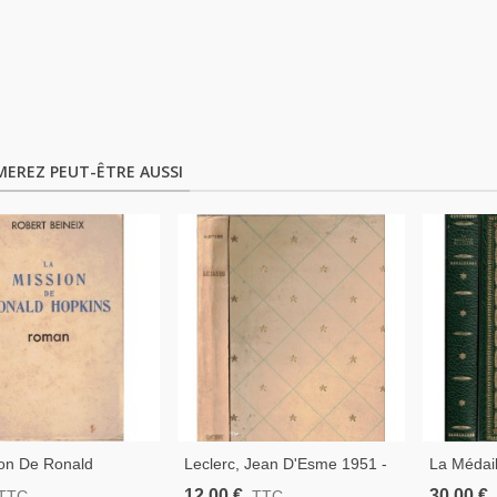
MEREZ PEUT-ÊTRE AUSSI
ion De Ronald
Leclerc, Jean D'Esme 1951 -
La Médaill
 Robert Beineix, 1947
Collection Idéal Bibliothèque ,
Massian, 
12,00 €
30,00 €
TTC
TTC