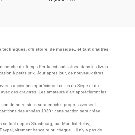
éporté Résistant
2e Guerre Mondiale,
1956 - 2e
939-1945, Uniformes
Prisonniers De Guerre
Régime De 
, Armée,
Haute Cou
 techniques, d'histoire, de musique.. et tant d'autres
a Recherche du Temps Perdu est spécialisée dans les livres
asion à petits prix. Jour après jour, de nouveaux titres
avures anciennes apprécieront celles du Siège et du
avec des gravures. Les amateurs d'art apprécieront les
ection de notre stock sera enrichie progressivement.
partitions des années 1930 : cette section sera créée
ns se font depuis Strasbourg, par Mondial Relay,
 Paypal, virement bancaire ou chèque. . Il n'y a pas de