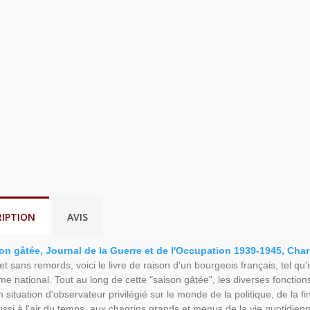
RIPTION
AVIS
on gâtée, Journal de la Guerre et de l'Occupation 1939-1945, Char
et sans remords, voici le livre de raison d'un bourgeois français, tel qu
me national. Tout au long de cette "saison gâtée", les diverses fonctio
 situation d'observateur privilégié sur le monde de la politique, de la fi
aussi à l'air du temps, aux chagrins grands et menus de la vie quotid