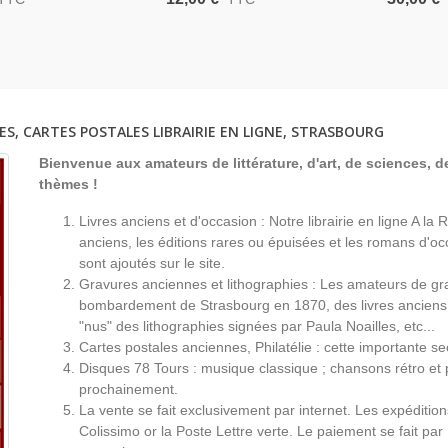
cé Par Robert
2e Guerre Mondiale, Colonel
Werner D
 2e Guerre Mondiale,
Leclerc, 2e DB,
Guerre 1
., Roman D'amour
Militaires
ES, CARTES POSTALES LIBRAIRIE EN LIGNE, STRASBOURG
Bienvenue aux amateurs de littérature, d'art, de sciences, de
thèmes !
Livres anciens et d'occasion : Notre librairie en ligne A l
anciens, les éditions rares ou épuisées et les romans d'occ
sont ajoutés sur le site.
Gravures anciennes et lithographies : Les amateurs de gr
bombardement de Strasbourg en 1870, des livres anciens 
"nus" des lithographies signées par Paula Noailles, etc...
Cartes postales anciennes, Philatélie : cette importante s
Disques 78 Tours : musique classique ; chansons rétro et 
prochainement.
La vente se fait exclusivement par internet. Les expéditio
Colissimo or la Poste Lettre verte. Le paiement se fait par