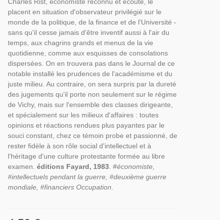
Charles Rist, économiste reconnu et écouté, le
placent en situation d'observateur privilégié sur le
monde de la politique, de la finance et de l'Université -
sans qu'il cesse jamais d'être inventif aussi à l'air du
temps, aux chagrins grands et menus de la vie
quotidienne, comme aux esquisses de consolations
dispersées. On en trouvera pas dans le Journal de ce
notable installé les prudences de l'académisme et du
juste milieu. Au contraire, on sera surpris par la dureté
des jugements qu'il porte non seulement sur le régime
de Vichy, mais sur l'ensemble des classes dirigeante,
et spécialement sur les milieux d'affaires : toutes
opinions et réactions rendues plus payantes par le
souci constant, chez ce témoin probe et passionné, de
rester fidèle à son rôle social d'intellectuel et à
l'héritage d'une culture protestante formée au libre
examen.
éditions Fayard, 1983
. #
économiste,
#intellectuels pendant la guerre, #deuxième guerre
mondiale, #financiers Occupation
.