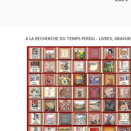
- Dédica
Beineix,
Les G.I
A LA RECHERCHE DU TEMPS PERDU - LIVRES, GRAVUR