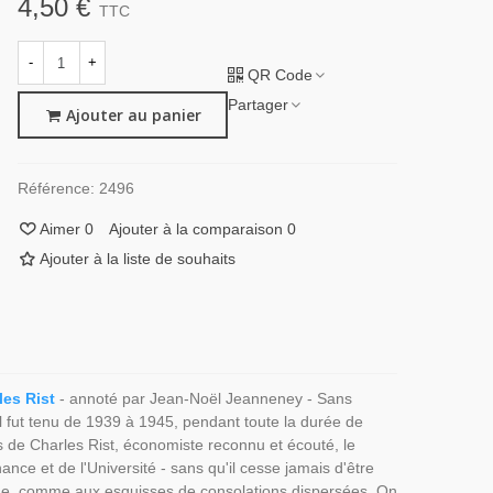
4,50 €
TTC
-
+
QR Code
Partager
Ajouter au panier
Référence:
2496
Aimer
0
Ajouter à la comparaison
0
Ajouter à la liste de souhaits
les Rist
- annoté par Jean-Noël Jeanneney - Sans
'il fut tenu de 1939 à 1945, pendant toute la durée de
ns de Charles Rist, économiste reconnu et écouté, le
nance et de l'Université - sans qu'il cesse jamais d'être
ienne, comme aux esquisses de consolations dispersées. On