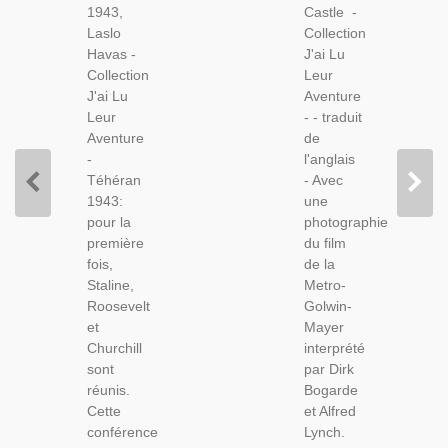
1943,
Castle -
Laslo
1970 -,
Laslo
Collection
Havas,
Camp
Havas -
J'ai Lu
1969 -,
De
Collection
Leur
Espionnage,
Concentration
J'ai Lu
Aventure
2e
Auschwitz,
Leur
- - traduit
Guerre
, 2e
Aventure
de
Mondiale,
Guerre
-
l'anglais
Mondiale,
Téhéran
- Avec
1943:
une
pour la
photographie
première
du film
fois,
de la
Staline,
Metro-
Roosevelt
Golwin-
et
Mayer
Churchill
interprété
sont
par Dirk
réunis.
Bogarde
Cette
et Alfred
conférence
Lynch.