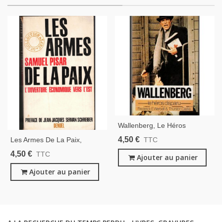
Wallenberg, Le Héros
Disparu, Frederick Werbell &
4,50 €
Les Armes De La Paix,
TTC
Thurston Clarke, 1987 - 2e
L'ouverture Économique Vers
4,50 €
TTC
Guerre Mondiale, Shoah,
Ajouter au panier
L'Est, Samuel Pisar, 1970 -
Justes
Commerce Entre U.R.S.S. Et
Ajouter au panier
Occident