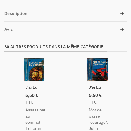
Description
Avis
80 AUTRES PRODUITS DANS LA MÊME CATÉGORIE :
J'ai Lu
J'ai Lu
Leur
Leur
5,50 €
5,50 €
Aventure,
Aventure,
TTC
TTC
Assassinat
Mot De
Assassinat
Mot de
Au
Passe
au
passe
Sommet,
Courage,
sommet,
"courage",
Téhéran
John
Téhéran
John
1943,
Castle,