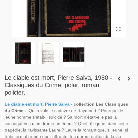
Le diable est mort, Pierre Salva, 1980 -,
Classiques du Crime, polar, roman
policier,
Le diable est mort, Pierre Salva
- collection Les Classiques
du Crime -
Qui a volé le cadavre de Raymond ? Pourquoi le
jeune homme s'était-il suicidé ? Sa mort n'était-elle pas la
conséquence d'un drame antérieur ? Quel rôle joue, dans cette
tragédie, la ravissante Laure ? Laure la romantique, si jeune, si
frêle, si mal armée pour affronter les dures réalités de la vie..