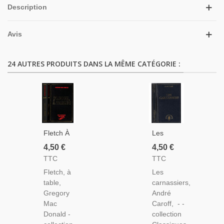
Description
Avis
24 AUTRES PRODUITS DANS LA MÊME CATÉGORIE :
Fletch À
Les
Table,
Carnassiers,
4,50 €
4,50 €
Gregory
André
TTC
TTC
Mac
Caroff,
Fletch, à
Les
Donald,
1979 -
table,
carnassiers,
1981 -,
Espionnage,
Gregory
André
Classiques
Classiques
Mac
Caroff, - -
Du
De
Donald -
collection
Crime,
L'Espionnage,