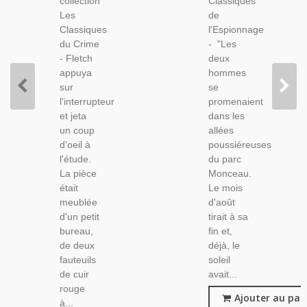
collection
Classiques
Polar,
Roman
Les
de
Roman
Policier,
Classiques
l'Espionnage
Policier,
du Crime
- "Les
- Fletch
deux
appuya
hommes
sur
se
l'interrupteur
promenaient
et jeta
dans les
un coup
allées
d'oeil à
poussiéreuses
l'étude.
du parc
La pièce
Monceau.
était
Le mois
meublée
d'août
d'un petit
tirait à sa
bureau,
fin et,
de deux
déjà, le
fauteuils
soleil
de cuir
avait...
rouge
Ajouter au pan
à...